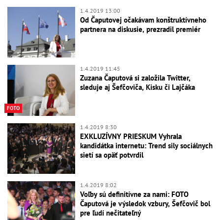
1.4.2019 13:00
Od Čaputovej očakávam konštruktívneho
partnera na diskusie, prezradil premiér
1.4.2019 11:45
Zuzana Čaputová si založila Twitter,
sleduje aj Šefčoviča, Kisku či Lajčáka
FOTO
1.4.2019 8:30
EXKLUZÍVNY PRIESKUM Vyhrala
kandidátka internetu: Trend sily sociálnych
sietí sa opäť potvrdil
1.4.2019 8:02
Voľby sú definitívne za nami: FOTO
Čaputová je výsledok vzbury, Šefčovič bol
pre ľudí nečitateľný