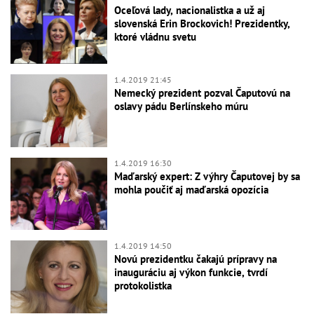
Oceľová lady, nacionalistka a už aj
slovenská Erin Brockovich! Prezidentky,
ktoré vládnu svetu
1.4.2019 21:45
Nemecký prezident pozval Čaputovú na
oslavy pádu Berlínskeho múru
1.4.2019 16:30
Maďarský expert: Z výhry Čaputovej by sa
mohla poučiť aj maďarská opozícia
1.4.2019 14:50
Novú prezidentku čakajú prípravy na
inauguráciu aj výkon funkcie, tvrdí
protokolistka