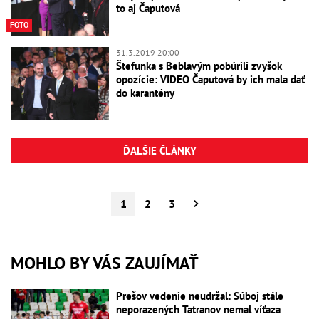
to aj Čaputová
FOTO
31.3.2019 20:00
Štefunka s Beblavým pobúrili zvyšok
opozície: VIDEO Čaputová by ich mala dať
do karantény
ĎALŠIE ČLÁNKY
1
2
3
MOHLO BY VÁS ZAUJÍMAŤ
Prešov vedenie neudržal: Súboj stále
neporazených Tatranov nemal víťaza