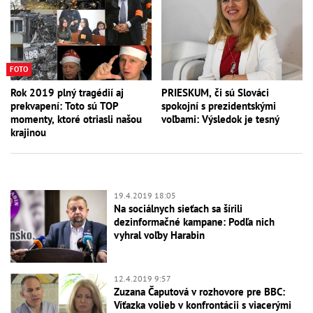
FOTO
Rok 2019 plný tragédií aj
PRIESKUM, či sú Slováci
prekvapení: Toto sú TOP
spokojní s prezidentskými
momenty, ktoré otriasli našou
voľbami: Výsledok je tesný
krajinou
19.4.2019 18:05
Na sociálnych sieťach sa šírili
dezinformačné kampane: Podľa nich
vyhral voľby Harabin
12.4.2019 9:57
Zuzana Čaputová v rozhovore pre BBC:
Víťazka volieb v konfrontácii s viacerými