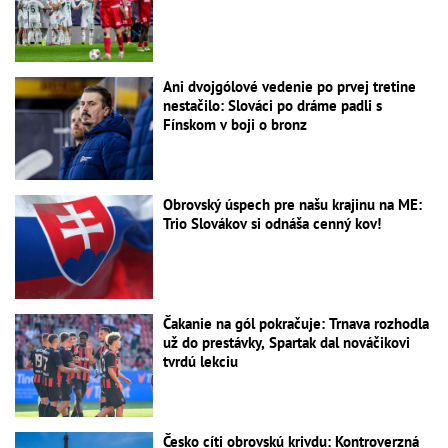
Ani dvojgólové vedenie po prvej tretine
nestačilo: Slováci po dráme padli s
Fínskom v boji o bronz
Obrovský úspech pre našu krajinu na ME:
Trio Slovákov si odnáša cenný kov!
Čakanie na gól pokračuje: Trnava rozhodla
už do prestávky, Spartak dal nováčikovi
tvrdú lekciu
Česko cíti obrovskú krivdu: Kontroverzná