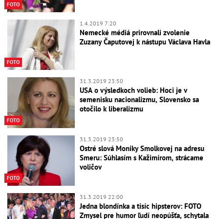
FOTO
1.4.2019 7:20
Nemecké médiá prirovnali zvolenie
Zuzany Čaputovej k nástupu Václava Havla
FOTO
31.3.2019 23:50
USA o výsledkoch volieb: Hoci je v
semenisku nacionalizmu, Slovensko sa
otočilo k liberalizmu
FOTO
31.3.2019 23:50
Ostré slová Moniky Smolkovej na adresu
Smeru: Súhlasím s Kažimírom, strácame
voličov
FOTO
31.3.2019 22:00
Jedna blondínka a tisíc hipsterov: FOTO
Zmysel pre humor ľudí neopúšťa, schytala