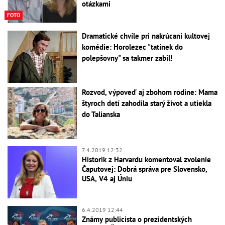
otázkami
FOTO
Dramatické chvíle pri nakrúcaní kultovej
komédie: Horolezec "tatínek do
polepšovny" sa takmer zabil!
Rozvod, výpoveď aj zbohom rodine: Mama
štyroch detí zahodila starý život a utiekla
do Talianska
7.4.2019 12:32
Historik z Harvardu komentoval zvolenie
Čaputovej: Dobrá správa pre Slovensko,
USA, V4 aj Úniu
6.4.2019 12:44
Známy publicista o prezidentských