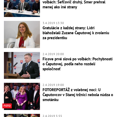
voľbách: Šefčovič druhý, Smer prehral
menej ako iné strany
3.4.2019 13:30
Gratulácie z každej strany: Lídri
blahoželali Zuzane Čaputovej k zvoleniu
za prezidentku
2.4.2019 20:00
Ficove prvé slová po voľbách: Pochybnosti
o Čaputovej, podľa neho rozdelí
spoločnosť
2.4.2019 19:00
FOTOREPORTÁŽ z volebnej noci: U
Čaputovcov v Starej tržnici nebola núdza o
smotánku
FOTO
2.4.2019 5:55