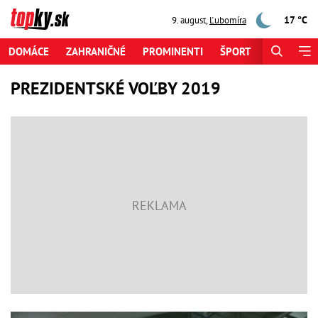
17 °C
9. august
,
Ľubomíra
DOMÁCE
ZAHRANIČNÉ
PROMINENTI
ŠPORT
ZAUJÍMAV
PREZIDENTSKÉ VOĽBY 2019