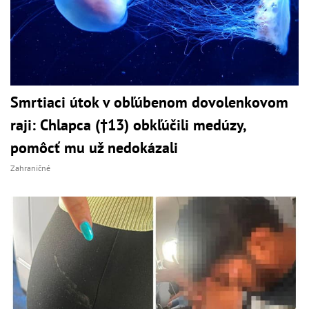
Smrtiaci útok v obľúbenom dovolenkovom
raji: Chlapca (†13) obkľúčili medúzy,
pomôcť mu už nedokázali
Zahraničné