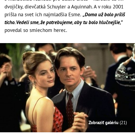
dvojičky, dievčatká Schuyler a Aquinnah. A v roku 2001
prišla na svet ich najmladšia Esme.
„Doma už bolo príliš
ticho. Vedeli sme, že potrebujeme, aby tu bolo hlučnejšie,”
povedal so smiechom herec.
Zobraziť galériu
(21)