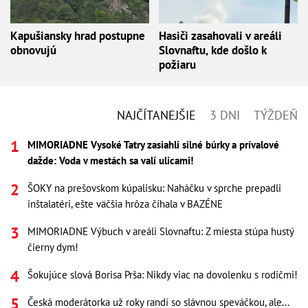
Kapušiansky hrad postupne
Hasiči zasahovali v areáli
obnovujú
Slovnaftu, kde došlo k
požiaru
NAJČÍTANEJŠIE
3 DNI
TÝŽDEŇ
MIMORIADNE Vysoké Tatry zasiahli silné búrky a prívalové
dažde: Voda v mestách sa valí ulicami!
ŠOKY na prešovskom kúpalisku: Naháčku v sprche prepadli
inštalatéri, ešte väčšia hrôza číhala v BAZÉNE
MIMORIADNE Výbuch v areáli Slovnaftu: Z miesta stúpa hustý
čierny dym!
Šokujúce slová Borisa Prša: Nikdy viac na dovolenku s rodičmi!
Česká moderátorka už roky randí so slávnou speváčkou, ale...