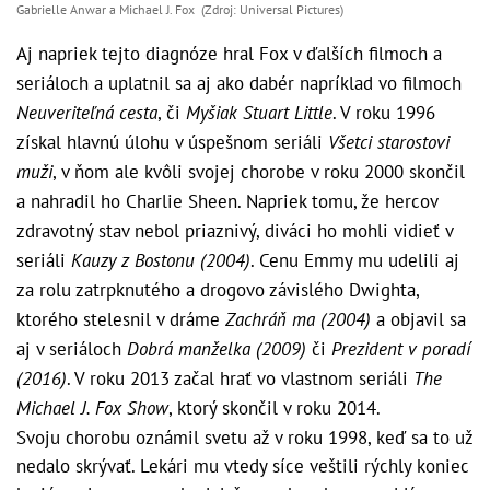
Gabrielle Anwar a Michael J. Fox (Zdroj: Universal Pictures)
Aj napriek tejto diagnóze hral Fox v ďalších filmoch a
seriáloch a uplatnil sa aj ako dabér napríklad vo filmoch
Neuveriteľná cesta
, či
Myšiak Stuart Little
. V roku 1996
získal hlavnú úlohu v úspešnom seriáli
Všetci starostovi
muži
, v ňom ale kvôli svojej chorobe v roku 2000 skončil
a nahradil ho Charlie Sheen. Napriek tomu, že hercov
zdravotný stav nebol priaznivý, diváci ho mohli vidieť v
seriáli
Kauzy z Bostonu (2004)
. Cenu Emmy mu udelili aj
za rolu zatrpknutého a drogovo závislého Dwighta,
ktorého stelesnil v dráme
Zachráň ma (2004)
a objavil sa
aj v seriáloch
Dobrá manželka (2009)
či
Prezident v poradí
(2016)
. V roku 2013 začal hrať vo vlastnom seriáli
The
Michael J. Fox Show
, ktorý skončil v roku 2014.
Svoju chorobu oznámil svetu až v roku 1998, keď sa to už
nedalo skrývať. Lekári mu vtedy síce veštili rýchly koniec