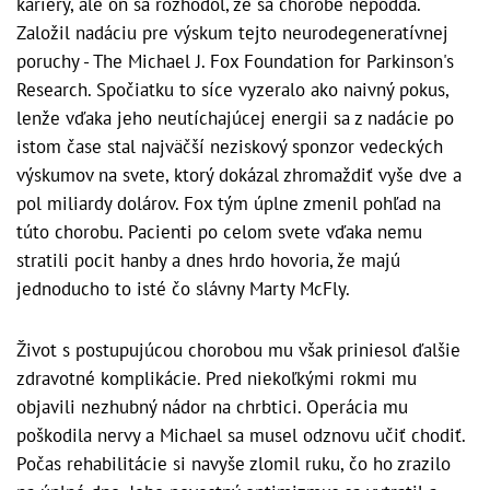
kariéry, ale on sa rozhodol, že sa chorobe nepoddá.
Založil nadáciu pre výskum tejto neurodegeneratívnej
poruchy - The Michael J. Fox Foundation for Parkinson's
Research. Spočiatku to síce vyzeralo ako naivný pokus,
lenže vďaka jeho neutíchajúcej energii sa z nadácie po
istom čase stal najväčší neziskový sponzor vedeckých
výskumov na svete, ktorý dokázal zhromaždiť vyše dve a
pol miliardy dolárov. Fox tým úplne zmenil pohľad na
túto chorobu. Pacienti po celom svete vďaka nemu
stratili pocit hanby a dnes hrdo hovoria, že majú
jednoducho to isté čo slávny Marty McFly.
Život s postupujúcou chorobou mu však priniesol ďalšie
zdravotné komplikácie. Pred niekoľkými rokmi mu
objavili nezhubný nádor na chrbtici. Operácia mu
poškodila nervy a Michael sa musel odznovu učiť chodiť.
Počas rehabilitácie si navyše zlomil ruku, čo ho zrazilo