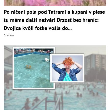
Po ničení pola pod Tatrami a kúpaní v plese
tu máme ďalší nešvár! Drzosť bez hraníc:
Dvojica kvôli fotke vošla do...
Domáce