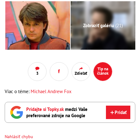
Zobraziť galériu
(21)
Tip na
3
Zdieľať
článok
Viac o téme:
Michael Andrew Fox
Pridajte si Topky.sk
medzi Vaše
Pridať
preferované zdroje na Google
Nahlásiť chybu