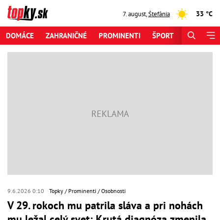
33 °C
7. august
,
Štefánia
DOMÁCE
ZAHRANIČNÉ
PROMINENTI
ŠPORT
ZAUJÍMAV
9.6.2026 0:10
Topky
Prominenti
Osobnosti
V 29. rokoch mu patrila sláva a pri nohách
mu ležal celý svet: Krutá diagnóza zmenila