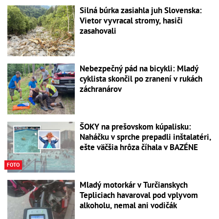
Silná búrka zasiahla juh Slovenska:
Vietor vyvracal stromy, hasiči
zasahovali
Nebezpečný pád na bicykli: Mladý
cyklista skončil po zranení v rukách
záchranárov
ŠOKY na prešovskom kúpalisku:
Naháčku v sprche prepadli inštalatéri,
ešte väčšia hrôza číhala v BAZÉNE
FOTO
Mladý motorkár v Turčianskych
Tepliciach havaroval pod vplyvom
alkoholu, nemal ani vodičák