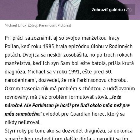
Zobraziť galériu
(21)
Michael J. Fox (Zdroj: Paramount Pictures)
Pri práci sa zoznámil aj so svojou manželkou Tracy
Pollan, keď roku 1985 hrala epizódnu úlohu v Rodinných
putách. Dvojica sa neskôr zosobášila, no po troch rokoch
manželstva, keď ich syn Sam bol ešte batoľa, prišla krutá
diagnóza. Michael sa v roku 1991, ešte pred 30.
narodeninami, dozvedel, že má Parkinsonovu chorobu.
Okrem trasenia rúk má problém s chôdzou a udržiavaním
rovnováhy, má tiež problém formulovať slová.
„Je to
náročné. Ale Parkinson je horší pre ľudí okolo mňa než pre
mňa samotného,”
uviedol pre Guardian herec, ktorý sa
nikdy neľutoval.
Štyri roky po tom, ako sa dozvedel diagnózu, sa dokonca
s manželkou rozhodli pre ďalšie dieťa – narodili sa im