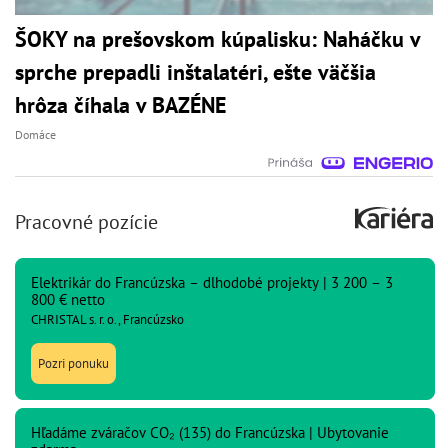
ŠOKY na prešovskom kúpalisku: Naháčku v
sprche prepadli inštalatéri, ešte väčšia
hrôza číhala v BAZÉNE
Domáce
Pracovné pozície
Elektrikár do Francúzska – dlhodobé projekty | 3 200 – 3
800 € netto
CHRISTAL s. r. o., Francúzsko
Pozri ponuku
Hľadáme zváračov CO₂ (135) do Francúzska | Ubytovanie