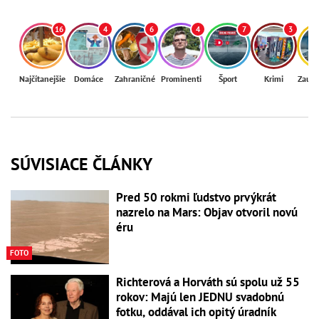
16
4
6
4
7
3
Najčítanejšie
Domáce
Zahraničné
Prominenti
Šport
Krimi
Zaují
SÚVISIACE ČLÁNKY
Pred 50 rokmi ľudstvo prvýkrát
nazrelo na Mars: Objav otvoril novú
éru
FOTO
Richterová a Horváth sú spolu už 55
rokov: Majú len JEDNU svadobnú
fotku, oddával ich opitý úradník