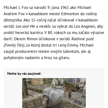
Michael J. Fox sa narodil 9. júna 1961 ako Michael
Andrew Fox v kanadskom meste Edmonton do rodiny
dôstojníka. Ako 15-ročný začal účinkovať v kanadskom
seriáli
Leo and Me
a neskôr sa vybral do Los Angeles, aby
urobil hereckú kariéru. V 80. rokoch sa mu začalo výrazne
dariť. Okrem filmov účinkoval v seriáli
Rodinné putá
(Family Ties)
, za ktorý dostal tri ceny Emmy. Michael
zaujal producentov nielen svojím talentom, ale aj
pohybovým nadaním a hrou na gitaru.
Mohlo by vás zaujímať: