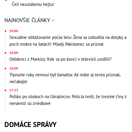
Čelí neustálemu hejtu!
NAJNOVŠIE ČLÁNKY
18:00
Sexuálne obťažovanie počas letu: Žena sa zobudila na dotyky a
pocit mokra na šatách! Mladý Pakistanec sa priznal
18:00
Odídenci z Markízy: Kde sa po konci v televízii usídlili?
18:00
Tŕpnutie ruky nemusí byť banalita: Ak máte aj tento príznak,
nečakajte
17:53
Poľsko po útokoch na Ukrajincov: Polícia tvrdí, že trestné činy z
nenávisti sú zriedkavé
DOMÁCE SPRÁVY