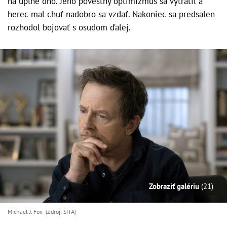
na úplné dno. Jeho povestný optimizmus sa vytratil a
herec mal chuť nadobro sa vzdať. Nakoniec sa predsalen
rozhodol bojovať s osudom ďalej.
Zobraziť galériu
(21)
Michael J. Fox (Zdroj: SITA)