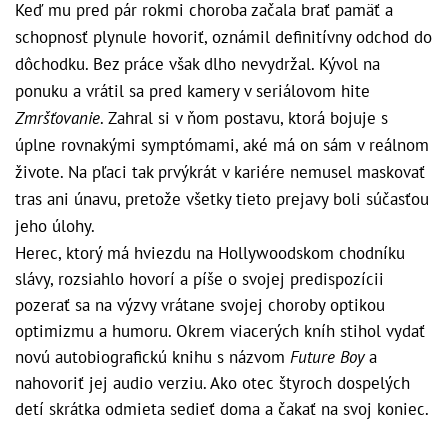
Keď mu pred pár rokmi choroba začala brať pamäť a
schopnosť plynule hovoriť, oznámil definitívny odchod do
dôchodku. Bez práce však dlho nevydržal. Kývol na
ponuku a vrátil sa pred kamery v seriálovom hite
Zmršťovanie
. Zahral si v ňom postavu, ktorá bojuje s
úplne rovnakými symptómami, aké má on sám v reálnom
živote. Na pľaci tak prvýkrát v kariére nemusel maskovať
tras ani únavu, pretože všetky tieto prejavy boli súčasťou
jeho úlohy.
Herec, ktorý má hviezdu na Hollywoodskom chodníku
slávy, rozsiahlo hovorí a píše o svojej predispozícii
pozerať sa na výzvy vrátane svojej choroby optikou
optimizmu a humoru. Okrem viacerých kníh stihol vydať
novú autobiografickú knihu s názvom
Future Boy
a
nahovoriť jej audio verziu. Ako otec štyroch dospelých
detí skrátka odmieta sedieť doma a čakať na svoj koniec.