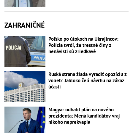
ZAHRANIČNÉ
Poľsko po útokoch na Ukrajincov:
Polícia tvrdí, že trestné činy z
nenávisti sú zriedkavé
Ruská strana žiada vyradiť opozíciu z
volieb: Jabloko čelí návrhu na zákaz
účasti
Magyar odhalil plán na nového
prezidenta: Mená kandidátov vraj
nikoho neprekvapia