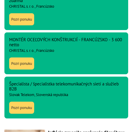
zdarma
CHRISTAL s. r. o., Francúzsko
Pozri ponuku
MONTÉR OCEĽOVÝCH KONŠTRUKCIÍ - FRANCÚZSKO - 3 600
netto
CHRISTAL s. r. o., Francúzsko
Pozri ponuku
Špecialista / špecialistka telekomunikačných sietí a služieb
B2B
Slovak Telekom, Slovenská republika
Pozri ponuku