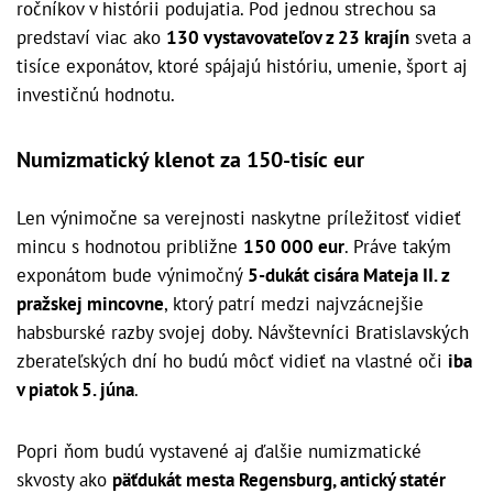
ročníkov v histórii podujatia. Pod jednou strechou sa
predstaví viac ako
130 vystavovateľov z 23 krajín
sveta a
tisíce exponátov, ktoré spájajú históriu, umenie, šport aj
investičnú hodnotu.
Numizmatický klenot za 150-tisíc eur
Len výnimočne sa verejnosti naskytne príležitosť vidieť
mincu s hodnotou približne
150 000 eur
. Práve takým
exponátom bude výnimočný
5-dukát cisára Mateja II. z
pražskej mincovne
, ktorý patrí medzi najvzácnejšie
habsburské razby svojej doby. Návštevníci Bratislavských
zberateľských dní ho budú môcť vidieť na vlastné oči
iba
v piatok 5. júna
.
Popri ňom budú vystavené aj ďalšie numizmatické
skvosty ako
päťdukát mesta Regensburg, antický statér