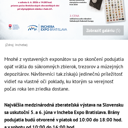
Zobraziť galériu
(5)
(Zdroj: Incheba)
Mnohé z vystavených exponátov sa po skončení podujatia
opäť vrátia do súkromných zbierok, trezorov a múzejných
depozitárov. Návštevníci tak získajú jedinečnú príležitosť
vidieť na vlastné oči poklady, ku ktorým sa verejnosť
počas roka len zriedka dostane.
Najväčšia medzinárodná zberateľská výstava na Slovensku
sa uskutoční 5. a 6. júna v Incheba Expo Bratislava. Brány
podujatia budú otvorené v piatok od 10:00 do 18:00 hod.
a v sobotu od 10:00 do 16:00 hod.