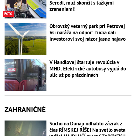
Seredi, muž skončil s ťažkými
zraneniami!
FOTO
Obrovský veterný park pri Petrovej
Vsi naráža na odpor: Ľudia dali
investorovi svoj názor jasne najavo
V Handlovej štartuje revolúcia v
MHD: Elektrické autobusy vyjdú do
ulíc už po prázdninách
ZAHRANIČNÉ
Sucho na Dunaji odhalilo zázrak z
čias RÍMSKEJ RÍŠE! Na svetlo sveta