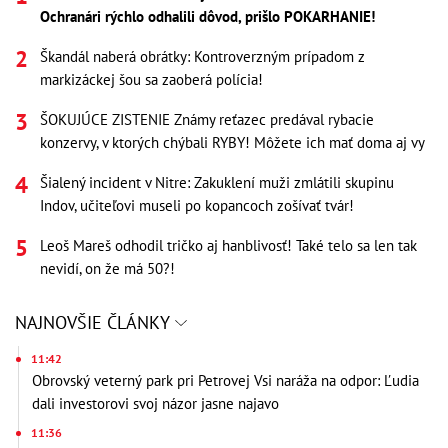
Ochranári rýchlo odhalili dôvod, prišlo POKARHANIE!
Škandál naberá obrátky: Kontroverzným prípadom z
markizáckej šou sa zaoberá polícia!
ŠOKUJÚCE ZISTENIE Známy reťazec predával rybacie
konzervy, v ktorých chýbali RYBY! Môžete ich mať doma aj vy
Šialený incident v Nitre: Zakuklení muži zmlátili skupinu
Indov, učiteľovi museli po kopancoch zošívať tvár!
Leoš Mareš odhodil tričko aj hanblivosť! Také telo sa len tak
nevidí, on že má 50?!
NAJNOVŠIE ČLÁNKY
11:42
Obrovský veterný park pri Petrovej Vsi naráža na odpor: Ľudia
dali investorovi svoj názor jasne najavo
11:36