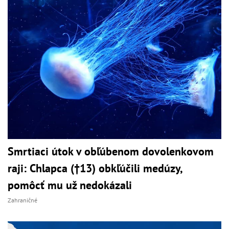
Smrtiaci útok v obľúbenom dovolenkovom
raji: Chlapca (†13) obkľúčili medúzy,
pomôcť mu už nedokázali
Zahraničné