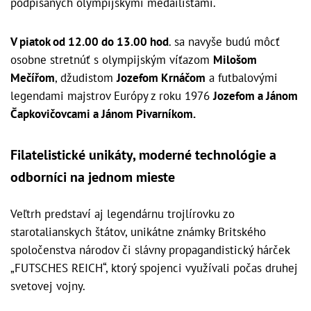
podpísaných olympijskými medailistami.
V piatok od 12.00 do 13.00 hod
. sa navyše budú môcť
osobne stretnúť s olympijským víťazom
Milošom
Mečířom
, džudistom
Jozefom Krnáčom
a futbalovými
legendami majstrov Európy z roku 1976
Jozefom a Jánom
Čapkovičovcami a Jánom Pivarníkom.
Filatelistické unikáty, moderné technológie a
odborníci na jednom mieste
Veľtrh predstaví aj legendárnu trojlírovku zo
starotalianskych štátov, unikátne známky Britského
spoločenstva národov či slávny propagandistický hárček
„FUTSCHES REICH“, ktorý spojenci využívali počas druhej
svetovej vojny.