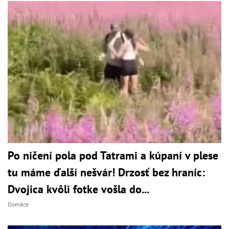
Po ničení pola pod Tatrami a kúpaní v plese
tu máme ďalší nešvár! Drzosť bez hraníc:
Dvojica kvôli fotke vošla do...
Domáce