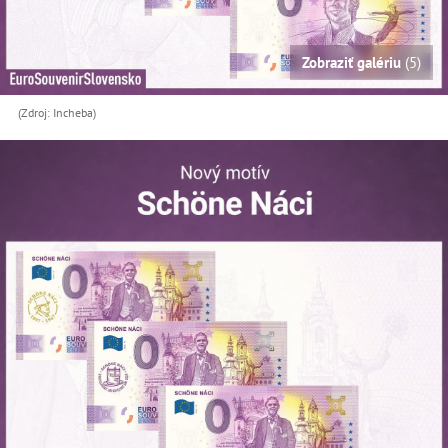
Zobraziť galériu
(5)
(Zdroj: Incheba)