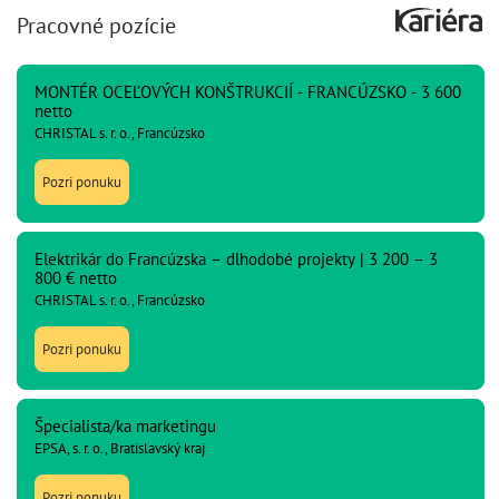
Pracovné pozície
MONTÉR OCEĽOVÝCH KONŠTRUKCIÍ - FRANCÚZSKO - 3 600
netto
CHRISTAL s. r. o., Francúzsko
Pozri ponuku
Elektrikár do Francúzska – dlhodobé projekty | 3 200 – 3
800 € netto
CHRISTAL s. r. o., Francúzsko
Pozri ponuku
Špecialista/ka marketingu
EPSA, s. r. o., Bratislavský kraj
Pozri ponuku