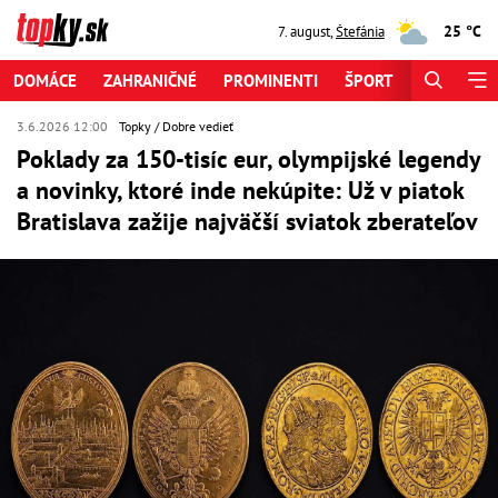
25 °C
7. august
,
Štefánia
DOMÁCE
ZAHRANIČNÉ
PROMINENTI
ŠPORT
ZAUJÍMAV
3.6.2026 12:00
Topky
Dobre vedieť
Poklady za 150-tisíc eur, olympijské legendy
a novinky, ktoré inde nekúpite: Už v piatok
Bratislava zažije najväčší sviatok zberateľov