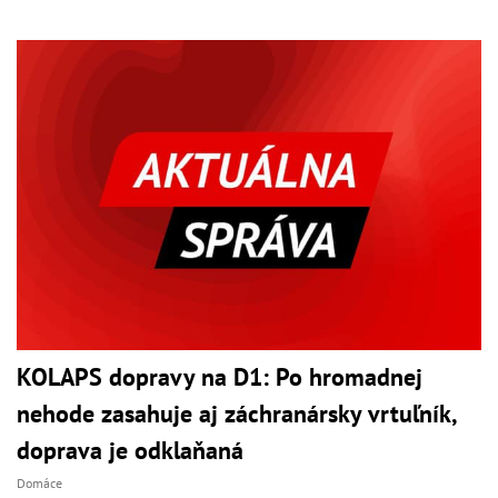
KOLAPS dopravy na D1: Po hromadnej
nehode zasahuje aj záchranársky vrtuľník,
doprava je odklaňaná
Domáce