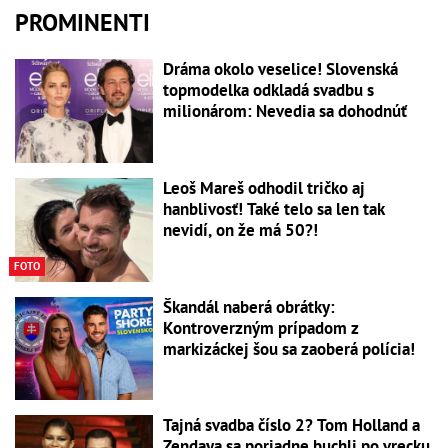
PROMINENTI
Dráma okolo veselice! Slovenská
topmodelka odkladá svadbu s
milionárom: Nevedia sa dohodnúť
Leoš Mareš odhodil tričko aj
hanblivosť! Také telo sa len tak
nevidí, on že má 50?!
FOTO
Škandál naberá obrátky:
Kontroverzným prípadom z
markizáckej šou sa zaoberá polícia!
Tajná svadba číslo 2? Tom Holland a
Zendaya sa poriadne buchli po vrecku