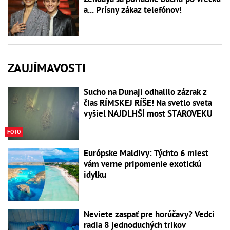
a... Prísny zákaz telefónov!
ZAUJÍMAVOSTI
Sucho na Dunaji odhalilo zázrak z
čias RÍMSKEJ RÍŠE! Na svetlo sveta
vyšiel NAJDLHŠÍ most STAROVEKU
FOTO
Európske Maldivy: Týchto 6 miest
vám verne pripomenie exotickú
idylku
Neviete zaspať pre horúčavy? Vedci
radia 8 jednoduchých trikov