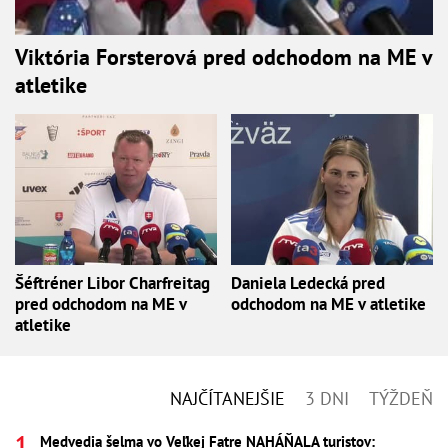
Viktória Forsterová pred odchodom na ME v
atletike
Šéftréner Libor Charfreitag
Daniela Ledecká pred
pred odchodom na ME v
odchodom na ME v atletike
atletike
NAJČÍTANEJŠIE
3 DNI
TÝŽDEŇ
Medvedia šelma vo Veľkej Fatre NAHÁŇALA turistov: