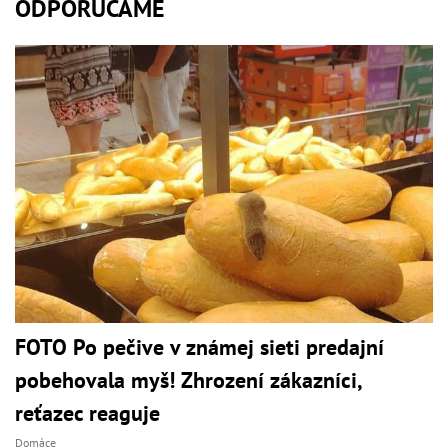
ODPORÚČAME
FOTO Po pečive v známej sieti predajní
pobehovala myš! Zhrození zákazníci,
reťazec reaguje
Domáce