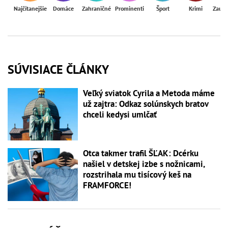
Najčítanejšie
Domáce
Zahraničné
Prominenti
Šport
Krimi
Zaují
SÚVISIACE ČLÁNKY
Veľký sviatok Cyrila a Metoda máme
už zajtra: Odkaz solúnskych bratov
chceli kedysi umlčať
Otca takmer trafil ŠĽAK: Dcérku
našiel v detskej izbe s nožnicami,
rozstrihala mu tisícový keš na
FRAMFORCE!