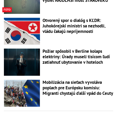
vyšiel NAJDLHŠÍ most STAROVEKU
FOTO
Otvorený spor o dialóg s KĽDR:
Juhokórejskí ministri sa nezhodli,
vládu čakajú nepríjemnosti
Požiar spôsobil v Berlíne kolaps
elektriny: Úrady museli tisícom ľudí
zatiahnuť ubytovanie v hoteloch
Mobilizácia na sieťach vyvoláva
poplach pre Európsku komisiu:
Migranti chystajú ďalší vpád do Ceuty