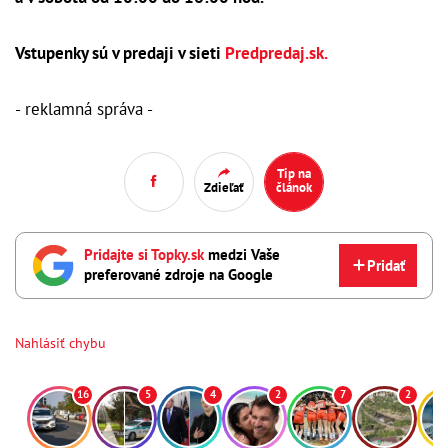
Vstupenky sú v predaji v sieti
Predpredaj.sk.
- reklamná správa -
Tip na
Zdieľať
článok
Pridajte si Topky.sk
medzi Vaše
Pridať
preferované zdroje na Google
Nahlásiť chybu
16
5
4
2
7
2