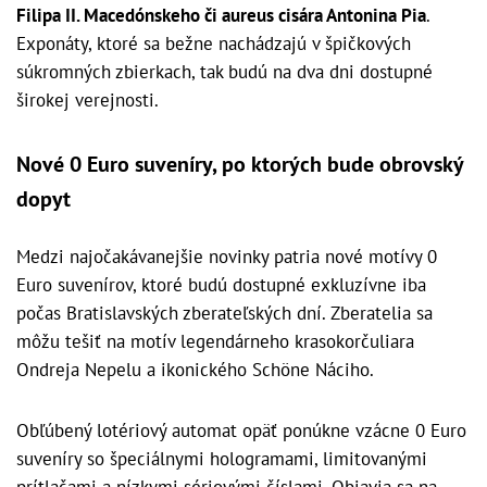
Filipa II. Macedónskeho či aureus cisára Antonina Pia
.
Exponáty, ktoré sa bežne nachádzajú v špičkových
súkromných zbierkach, tak budú na dva dni dostupné
širokej verejnosti.
Nové 0 Euro suveníry, po ktorých bude obrovský
dopyt
Medzi najočakávanejšie novinky patria nové motívy 0
Euro suvenírov, ktoré budú dostupné exkluzívne iba
počas Bratislavských zberateľských dní. Zberatelia sa
môžu tešiť na motív legendárneho krasokorčuliara
Ondreja Nepelu a ikonického Schöne Náciho.
Obľúbený lotériový automat opäť ponúkne vzácne 0 Euro
suveníry so špeciálnymi hologramami, limitovanými
prítlačami a nízkymi sériovými číslami. Objavia sa na