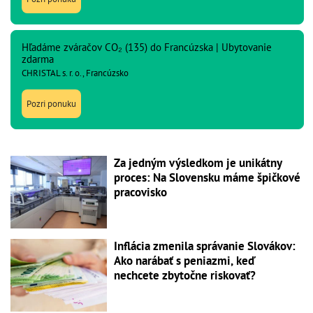
Hľadáme zváračov CO₂ (135) do Francúzska | Ubytovanie
zdarma
CHRISTAL s. r. o., Francúzsko
Pozri ponuku
Za jedným výsledkom je unikátny
proces: Na Slovensku máme špičkové
pracovisko
Inflácia zmenila správanie Slovákov:
Ako narábať s peniazmi, keď
nechcete zbytočne riskovať?