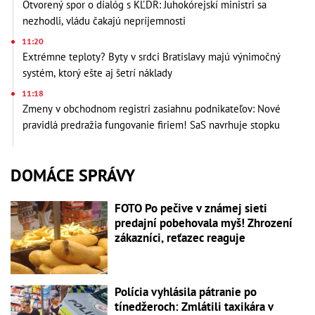
Otvorený spor o dialóg s KĽDR: Juhokórejskí ministri sa
nezhodli, vládu čakajú nepríjemnosti
11:20
Extrémne teploty? Byty v srdci Bratislavy majú výnimočný
systém, ktorý ešte aj šetrí náklady
11:18
Zmeny v obchodnom registri zasiahnu podnikateľov: Nové
pravidlá predražia fungovanie firiem! SaS navrhuje stopku
DOMÁCE SPRÁVY
FOTO Po pečive v známej sieti
predajní pobehovala myš! Zhrození
zákazníci, reťazec reaguje
Polícia vyhlásila pátranie po
tínedžeroch: Zmlátili taxikára v