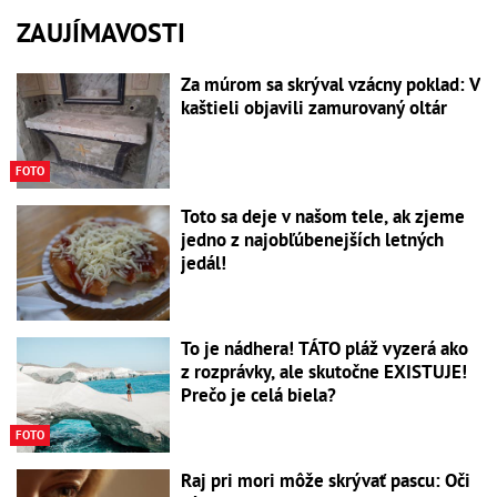
ZAUJÍMAVOSTI
Za múrom sa skrýval vzácny poklad: V
kaštieli objavili zamurovaný oltár
FOTO
Toto sa deje v našom tele, ak zjeme
jedno z najobľúbenejších letných
jedál!
To je nádhera! TÁTO pláž vyzerá ako
z rozprávky, ale skutočne EXISTUJE!
Prečo je celá biela?
FOTO
Raj pri mori môže skrývať pascu: Oči