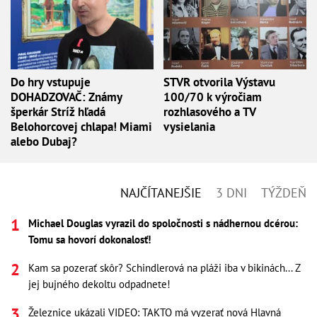
Do hry vstupuje
STVR otvorila Výstavu
DOHADZOVAČ: Známy
100/70 k výročiam
šperkár Stríž hľadá
rozhlasového a TV
Belohorcovej chlapa! Miami
vysielania
alebo Dubaj?
NAJČÍTANEJŠIE
3 DNI
TÝŽDEŇ
Michael Douglas vyrazil do spoločnosti s nádhernou dcérou:
Tomu sa hovorí dokonalosť!
Kam sa pozerať skôr? Schindlerová na pláži iba v bikinách... Z
jej bujného dekoltu odpadnete!
Železnice ukázali VIDEO: TAKTO má vyzerať nová Hlavná