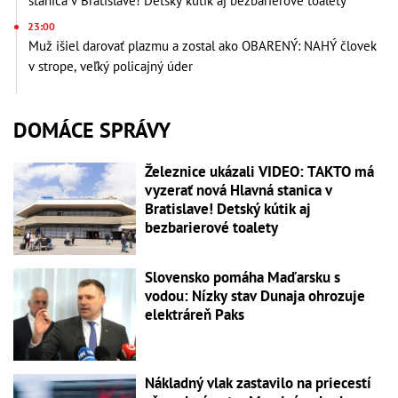
stanica v Bratislave! Detský kútik aj bezbarierové toalety
23:00
Muž išiel darovať plazmu a zostal ako OBARENÝ: NAHÝ človek
v strope, veľký policajný úder
DOMÁCE SPRÁVY
Železnice ukázali VIDEO: TAKTO má
vyzerať nová Hlavná stanica v
Bratislave! Detský kútik aj
bezbarierové toalety
Slovensko pomáha Maďarsku s
vodou: Nízky stav Dunaja ohrozuje
elektráreň Paks
Nákladný vlak zastavilo na priecestí