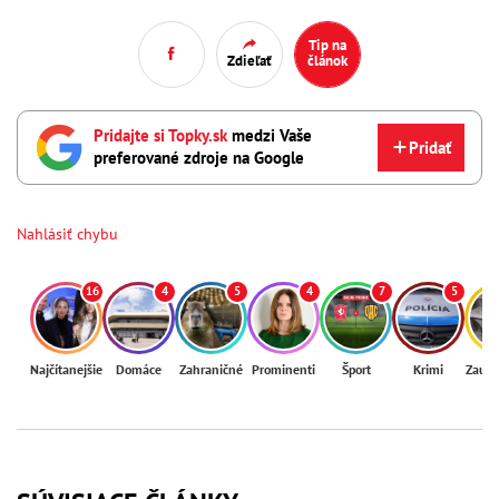
Tip na
Zdieľať
článok
Pridajte si Topky.sk
medzi Vaše
Pridať
preferované zdroje na Google
Nahlásiť chybu
16
4
5
4
7
5
Najčítanejšie
Domáce
Zahraničné
Prominenti
Šport
Krimi
Zaují