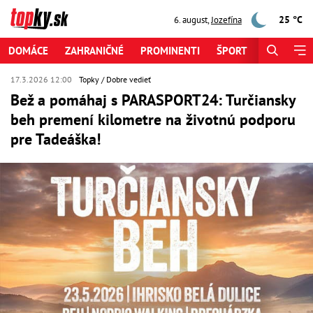
25 °C
6. august
,
Jozefína
DOMÁCE
ZAHRANIČNÉ
PROMINENTI
ŠPORT
ZAUJÍMAV
17.3.2026 12:00
Topky
Dobre vedieť
Bež a pomáhaj s PARASPORT24: Turčiansky
beh premení kilometre na životnú podporu
pre Tadeáška!