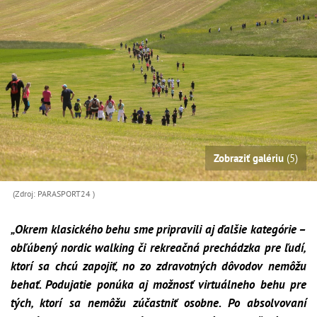
Zobraziť galériu
(5)
(Zdroj: PARASPORT24 )
„Okrem klasického behu sme pripravili aj ďalšie kategórie –
obľúbený nordic walking či rekreačná prechádzka pre ľudí,
ktorí sa chcú zapojiť, no zo zdravotných dôvodov nemôžu
behať. Podujatie ponúka aj možnosť virtuálneho behu pre
tých, ktorí sa nemôžu zúčastniť osobne. Po absolvovaní