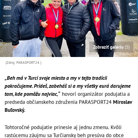
Zobraziť galériu
(5)
(Zdroj: PARASPORT24 )
„Beh má v Turci svoje miesto a my v tejto tradícii
pokračujeme. Prídeš, zabeháš si a my všetky eurá darujeme
tam, kde pomôžu najviac,
“
hovorí organizátor podujatia a
predseda občianskeho združenia PARASPORT24
Miroslav
Buľovský.
Tohtoročné podujatie prinesie aj jednu zmenu. Kvôli
rastúcemu záujmu sa Turčiansky beh presúva do obce