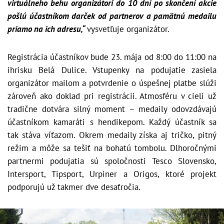
virtuálneho behu organizátori do 10 dní po skončení akcie
pošlú účastníkom darček od partnerov a pamätnú medailu
priamo na ich adresu,“
vysvetľuje organizátor.
Registrácia účastníkov bude 23. mája od 8:00 do 11:00 na
ihrisku Belá Dulice. Vstupenky na podujatie zasiela
organizátor mailom a potvrdenie o úspešnej platbe slúži
zároveň ako doklad pri registrácii. Atmosféru v cieli už
tradične dotvára silný moment – medaily odovzdávajú
účastníkom kamaráti s hendikepom. Každý účastník sa
tak stáva víťazom. Okrem medaily získa aj tričko, pitný
režim a môže sa tešiť na bohatú tombolu. Dlhoročnými
partnermi podujatia sú spoločnosti Tesco Slovensko,
Intersport, Tipsport, Urpiner a Origos, ktoré projekt
podporujú už takmer dve desaťročia.