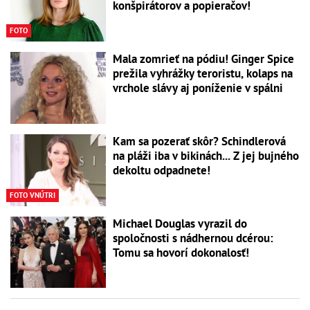
konšpirátorov a popieračov!
FOTO
Mala zomrieť na pódiu! Ginger Spice
prežila vyhrážky teroristu, kolaps na
vrchole slávy aj poníženie v spálni
Kam sa pozerať skôr? Schindlerová
na pláži iba v bikinách... Z jej bujného
dekoltu odpadnete!
FOTO VNÚTRI
Michael Douglas vyrazil do
spoločnosti s nádhernou dcérou:
Tomu sa hovorí dokonalosť!