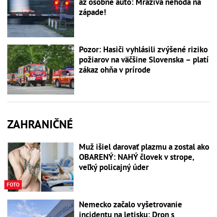
až osobné auto: Mrazivá nehoda na
západe!
Pozor: Hasiči vyhlásili zvýšené riziko
požiarov na väčšine Slovenska – platí
zákaz ohňa v prírode
ZAHRANIČNÉ
Muž išiel darovať plazmu a zostal ako
OBARENÝ: NAHÝ človek v strope,
veľký policajný úder
FOTO
Nemecko začalo vyšetrovanie
incidentu na letisku: Dron s