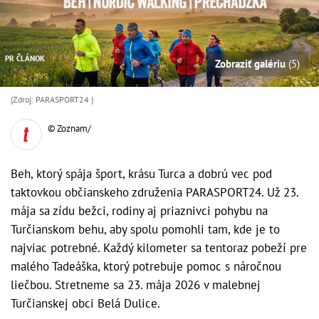
PR ČLÁNOK
Zobraziť galériu
(5)
(Zdroj: PARASPORT24 )
© Zoznam/
Beh, ktorý spája šport, krásu Turca a dobrú vec pod
taktovkou občianskeho združenia PARASPORT24. Už 23.
mája sa zídu bežci, rodiny aj priaznivci pohybu na
Turčianskom behu, aby spolu pomohli tam, kde je to
najviac potrebné. Každý kilometer sa tentoraz pobeží pre
malého Tadeáška, ktorý potrebuje pomoc s náročnou
liečbou. Stretneme sa 23. mája 2026 v malebnej
Turčianskej obci Belá Dulice.