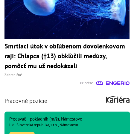
Smrtiaci útok v obľúbenom dovolenkovom
raji: Chlapca (†13) obkľúčili medúzy,
pomôcť mu už nedokázali
Zahraničné
Pracovné pozície
Predavač - pokladník (m/ž), Námestovo
Lidl Slovenská republika, s.r.o., Námestovo