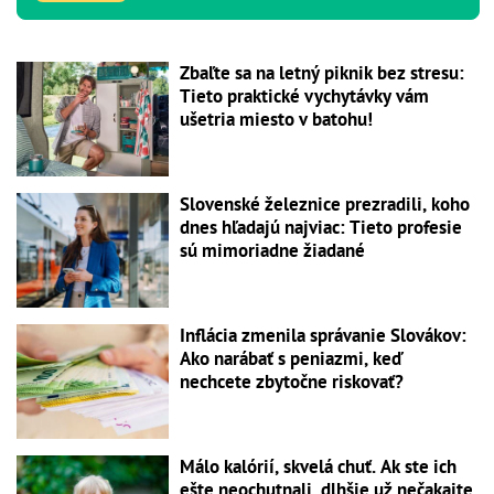
Zbaľte sa na letný piknik bez stresu:
Tieto praktické vychytávky vám
ušetria miesto v batohu!
Slovenské železnice prezradili, koho
dnes hľadajú najviac: Tieto profesie
sú mimoriadne žiadané
Inflácia zmenila správanie Slovákov:
Ako narábať s peniazmi, keď
nechcete zbytočne riskovať?
Málo kalórií, skvelá chuť. Ak ste ich
ešte neochutnali, dlhšie už nečakajte