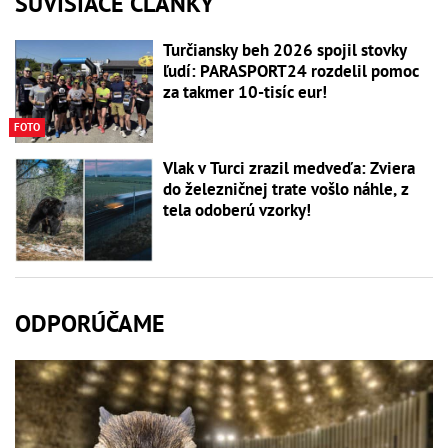
SÚVISIACE ČLÁNKY
Turčiansky beh 2026 spojil stovky
ľudí: PARASPORT24 rozdelil pomoc
za takmer 10-tisíc eur!
FOTO
Vlak v Turci zrazil medveďa: Zviera
do železničnej trate vošlo náhle, z
tela odoberú vzorky!
ODPORÚČAME