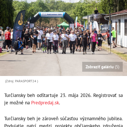
Zobraziť galériu
(5)
(Zdroj: PARASPORT24 )
Turčiansky beh odštartuje 23. mája 2026. Registrovať sa
je možné na
Predpredaj.sk
.
Turčiansky beh je zároveň súčasťou významného jubilea.
Podujatie patrí medzi projekty občianskeho združenia