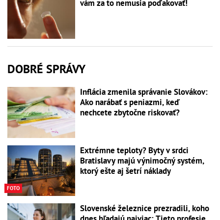
vám za to nemusia poďakovať!
DOBRÉ SPRÁVY
Inflácia zmenila správanie Slovákov:
Ako narábať s peniazmi, keď
nechcete zbytočne riskovať?
Extrémne teploty? Byty v srdci
Bratislavy majú výnimočný systém,
ktorý ešte aj šetrí náklady
FOTO
Slovenské železnice prezradili, koho
dnes hľadajú najviac: Tieto profesie