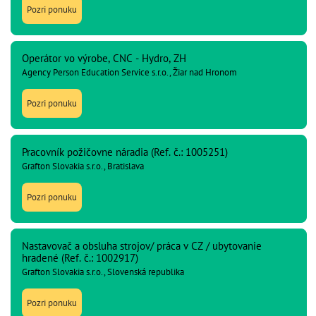
Pozri ponuku
Operátor vo výrobe, CNC - Hydro, ZH
Agency Person Education Service s.r.o., Žiar nad Hronom
Pozri ponuku
Pracovník požičovne náradia (Ref. č.: 1005251)
Grafton Slovakia s.r.o., Bratislava
Pozri ponuku
Nastavovač a obsluha strojov/ práca v CZ / ubytovanie
hradené (Ref. č.: 1002917)
Grafton Slovakia s.r.o., Slovenská republika
Pozri ponuku