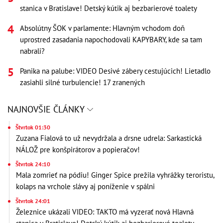
stanica v Bratislave! Detský kútik aj bezbarierové toalety
Absolútny ŠOK v parlamente: Hlavným vchodom doň
uprostred zasadania napochodovali KAPYBARY, kde sa tam
nabrali?
Panika na palube: VIDEO Desivé zábery cestujúcich! Lietadlo
zasiahli silné turbulencie! 17 zranených
NAJNOVŠIE ČLÁNKY
Štvrtok 01:30
Zuzana Fialová to už nevydržala a drsne udrela: Sarkastická
NÁLOŽ pre konšpirátorov a popieračov!
Štvrtok 24:10
Mala zomrieť na pódiu! Ginger Spice prežila vyhrážky teroristu,
kolaps na vrchole slávy aj poníženie v spálni
Štvrtok 24:01
Železnice ukázali VIDEO: TAKTO má vyzerať nová Hlavná