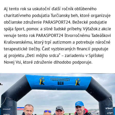
Aj tento rok sa uskutoční ďalší ročník obľúbeného
charitatívneho podujatia Turčiansky beh, ktoré organizuje
občianske združenie PARASPORT24. Bežecké podujatie
spája šport, pomoc a silné ľudské príbehy. Výťažok z akcie
venuje tento rok PARASPORT24 štvorročnému Tadeáškovi
Kraľovanskému, ktorý trpí autizmom a potrebuje náročné
terapeutické liečby. Časť vyzbieraných financií poputuje
aj projektu „Deti môjho srdca“ – zariadeniu v Spišskej
Novej Vsi, ktoré združenie dlhodobo podporuje.