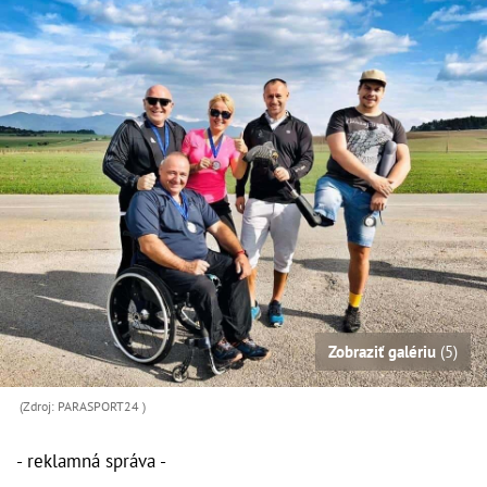
Zobraziť galériu
(5)
(Zdroj: PARASPORT24 )
- reklamná správa -