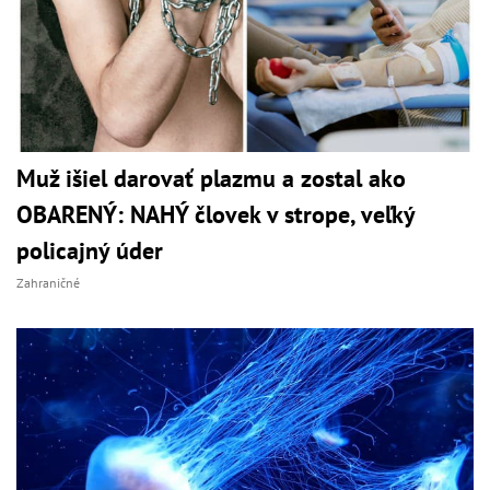
Muž išiel darovať plazmu a zostal ako
OBARENÝ: NAHÝ človek v strope, veľký
policajný úder
Zahraničné