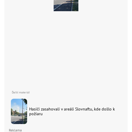
Hasiči zasahovali v areáli Slovnaftu, kde došlo k
požiaru
Reklama