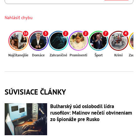
Nahlásiť chybu
16
3
2
2
7
4
Najčítanejšie
Domáce
Zahraničné
Prominenti
Šport
Krimi
Zaují
SÚVISIACE ČLÁNKY
Bulharský súd oslobodil lídra
rusofilov: Malinov nečelí obvineniam
zo špionáže pre Rusko