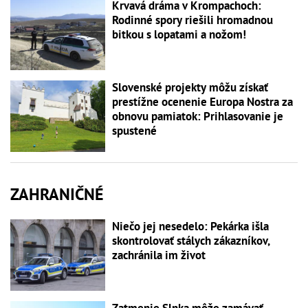
Krvavá dráma v Krompachoch:
Rodinné spory riešili hromadnou
bitkou s lopatami a nožom!
Slovenské projekty môžu získať
prestížne ocenenie Europa Nostra za
obnovu pamiatok: Prihlasovanie je
spustené
ZAHRANIČNÉ
Niečo jej nesedelo: Pekárka išla
skontrolovať stálych zákazníkov,
zachránila im život
Zatmenie Slnka môže zamávať