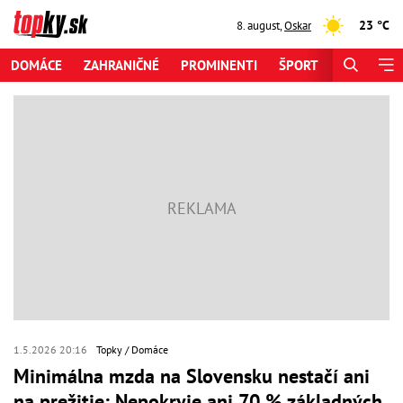
23 °C
8. august
,
Oskar
DOMÁCE
ZAHRANIČNÉ
PROMINENTI
ŠPORT
ZAUJÍMAV
1.5.2026 20:16
Topky
Domáce
Minimálna mzda na Slovensku nestačí ani
na prežitie: Nepokryje ani 70 % základných