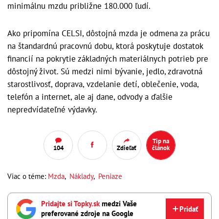
minimálnu mzdu približne 180.000 ľudí.
Ako pripomína CELSI, dôstojná mzda je odmena za prácu
na štandardnú pracovnú dobu, ktorá poskytuje dostatok
financií na pokrytie základných materiálnych potrieb pre
dôstojný život. Sú medzi nimi bývanie, jedlo, zdravotná
starostlivosť, doprava, vzdelanie detí, oblečenie, voda,
telefón a internet, ale aj dane, odvody a ďalšie
nepredvídateľné výdavky.
Tip na
104
Zdieľať
článok
Viac o téme:
Mzda
,
Náklady
,
Peniaze
Pridajte si Topky.sk
medzi Vaše
Pridať
preferované zdroje na Google