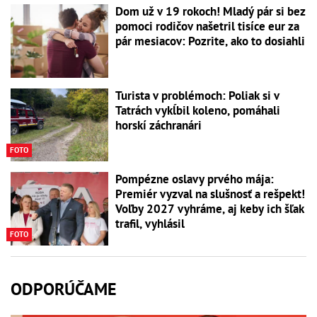
Dom už v 19 rokoch! Mladý pár si bez
pomoci rodičov našetril tisíce eur za
pár mesiacov: Pozrite, ako to dosiahli
Turista v problémoch: Poliak si v
Tatrách vykĺbil koleno, pomáhali
horskí záchranári
FOTO
Pompézne oslavy prvého mája:
Premiér vyzval na slušnosť a rešpekt!
Voľby 2027 vyhráme, aj keby ich šľak
trafil, vyhlásil
FOTO
ODPORÚČAME