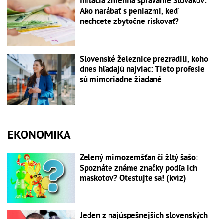
Inflácia zmenila správanie Slovákov:
Ako narábať s peniazmi, keď
nechcete zbytočne riskovať?
Slovenské železnice prezradili, koho
dnes hľadajú najviac: Tieto profesie
sú mimoriadne žiadané
EKONOMIKA
Zelený mimozemšťan či žltý šašo:
Spoznáte známe značky podľa ich
maskotov? Otestujte sa! (kvíz)
Jeden z najúspešnejších slovenských