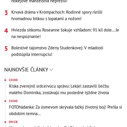
hokejové manželstvá neprežili!
Krvavá dráma v Krompachoch: Rodinné spory riešili
hromadnou bitkou s lopatami a nožom!
Hviezda sitkomu Roseanne šokuje vzhľadom: 91 kíl dole... Je
na nespoznanie!
Bolestivé tajomstvo Zdeny Studenkovej: V mladosti
podstúpila interrupciu!
NAJNOVŠIE ČLÁNKY
10:00
Kiska zverejnil srdcervúcu správu: Lekári zastavili liečbu
malého Dominika, zostávajú mu posledné týždne života
10:00
FOTOhádanka: Za úsmevom skrývala ťažký životný boj! Prešla si
obdobím temna...
09:58