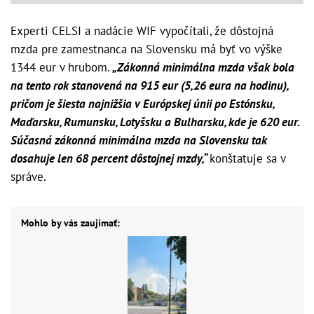
Experti CELSI a nadácie WIF vypočítali, že dôstojná
mzda pre zamestnanca na Slovensku má byť vo výške
1344 eur v hrubom.
„Zákonná minimálna mzda však bola
na tento rok stanovená na 915 eur (5,26 eura na hodinu),
pričom je šiesta najnižšia v Európskej únii po Estónsku,
Maďarsku, Rumunsku, Lotyšsku a Bulharsku, kde je 620 eur.
Súčasná zákonná minimálna mzda na Slovensku tak
dosahuje len 68 percent dôstojnej mzdy,“
konštatuje sa v
správe.
Mohlo by vás zaujímať: