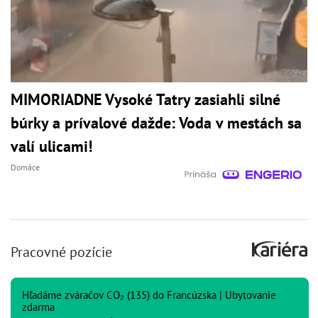
MIMORIADNE Vysoké Tatry zasiahli silné
búrky a prívalové dažde: Voda v mestách sa
valí ulicami!
Domáce
Pracovné pozície
Hľadáme zváračov CO₂ (135) do Francúzska | Ubytovanie
zdarma