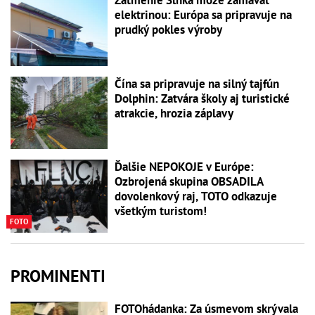
elektrinou: Európa sa pripravuje na
prudký pokles výroby
Čína sa pripravuje na silný tajfún
Dolphin: Zatvára školy aj turistické
atrakcie, hrozia záplavy
Ďalšie NEPOKOJE v Európe:
Ozbrojená skupina OBSADILA
dovolenkový raj, TOTO odkazuje
všetkým turistom!
FOTO
PROMINENTI
FOTOhádanka: Za úsmevom skrývala