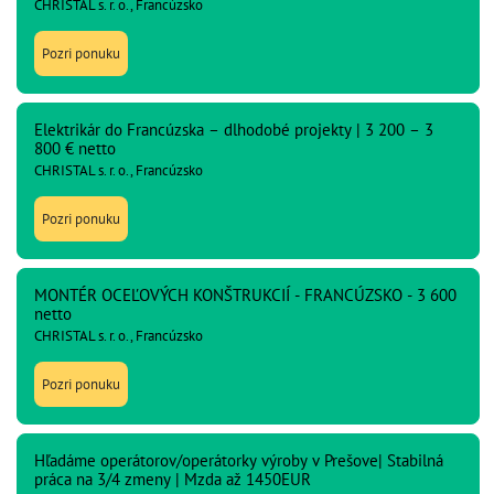
CHRISTAL s. r. o., Francúzsko
Pozri ponuku
Elektrikár do Francúzska – dlhodobé projekty | 3 200 – 3
800 € netto
CHRISTAL s. r. o., Francúzsko
Pozri ponuku
MONTÉR OCEĽOVÝCH KONŠTRUKCIÍ - FRANCÚZSKO - 3 600
netto
CHRISTAL s. r. o., Francúzsko
Pozri ponuku
Hľadáme operátorov/operátorky výroby v Prešove| Stabilná
práca na 3/4 zmeny | Mzda až 1450EUR