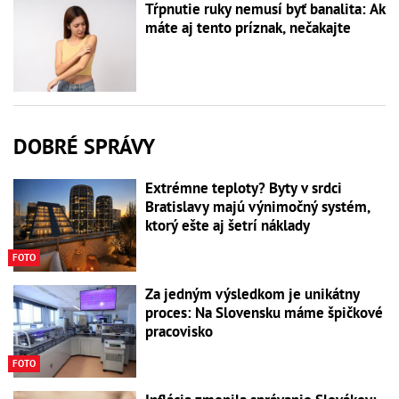
Tŕpnutie ruky nemusí byť banalita: Ak
máte aj tento príznak, nečakajte
DOBRÉ SPRÁVY
Extrémne teploty? Byty v srdci
Bratislavy majú výnimočný systém,
ktorý ešte aj šetrí náklady
FOTO
Za jedným výsledkom je unikátny
proces: Na Slovensku máme špičkové
pracovisko
FOTO