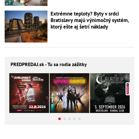
Extrémne teploty? Byty v srdci
Bratislavy majú výnimočný systém,
ktorý ešte aj šetrí náklady
PREDPREDAJ
.sk - Tu sa rodia zážitky