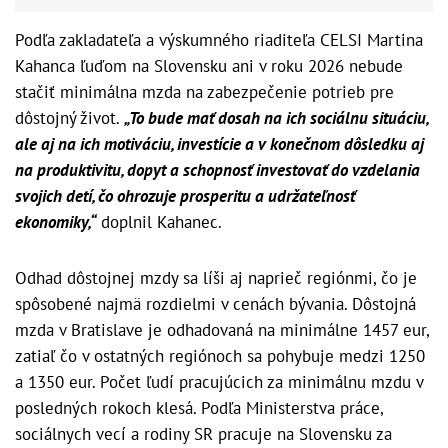
Podľa zakladateľa a výskumného riaditeľa CELSI Martina
Kahanca ľuďom na Slovensku ani v roku 2026 nebude
stačiť minimálna mzda na zabezpečenie potrieb pre
dôstojný život.
„To bude mať dosah na ich sociálnu situáciu,
ale aj na ich motiváciu, investície a v konečnom dôsledku aj
na produktivitu, dopyt a schopnosť investovať do vzdelania
svojich detí, čo ohrozuje prosperitu a udržateľnosť
ekonomiky,“
doplnil Kahanec.
Odhad dôstojnej mzdy sa líši aj naprieč regiónmi, čo je
spôsobené najmä rozdielmi v cenách bývania. Dôstojná
mzda v Bratislave je odhadovaná na minimálne 1457 eur,
zatiaľ čo v ostatných regiónoch sa pohybuje medzi 1250
a 1350 eur. Počet ľudí pracujúcich za minimálnu mzdu v
posledných rokoch klesá. Podľa Ministerstva práce,
sociálnych vecí a rodiny SR pracuje na Slovensku za