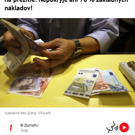
nákladov!
Ilustračné foto (Zdroj: SITA/AP)
© Zoznam/
TASR