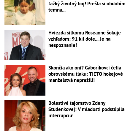
ťažký životný boj! Prešla si obdobím
temna...
Hviezda sitkomu Roseanne šokuje
vzhľadom: 91 kíl dole... Je na
nespoznanie!
Skončia ako oni? Gáboríkovci čelia
obrovskému tlaku: TIETO hokejové
manželstvá neprežili!
Bolestivé tajomstvo Zdeny
Studenkovej: V mladosti podstúpila
interrupciu!