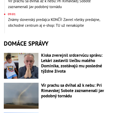
Vír prachu sa dvíhal až k nebu: Pri Rimavskej Sobote
zaznamenali jav podobný tornádu
09:01
Známy slovenský predajca KONČÍ! Zavrel všetky predajne,
obchodné centrum aj e-shop: TU už nenakúpite
DOMÁCE SPRÁVY
Kiska zverejnil srdcervúcu správu:
Lekári zastavili liečbu malého
Dominika, zostávajú mu posledné
týždne života
Vír prachu sa dvíhal až k nebu: Pri
Rimavskej Sobote zaznamenali jav
podobný tornádu