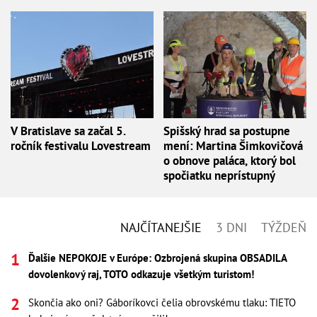
V Bratislave sa začal 5.
Spišský hrad sa postupne
ročník festivalu Lovestream
mení: Martina Šimkovičová
o obnove paláca, ktorý bol
spočiatku neprístupný
NAJČÍTANEJŠIE
3 DNI
TÝŽDEŇ
Ďalšie NEPOKOJE v Európe: Ozbrojená skupina OBSADILA
dovolenkový raj, TOTO odkazuje všetkým turistom!
Skončia ako oni? Gáboríkovci čelia obrovskému tlaku: TIETO