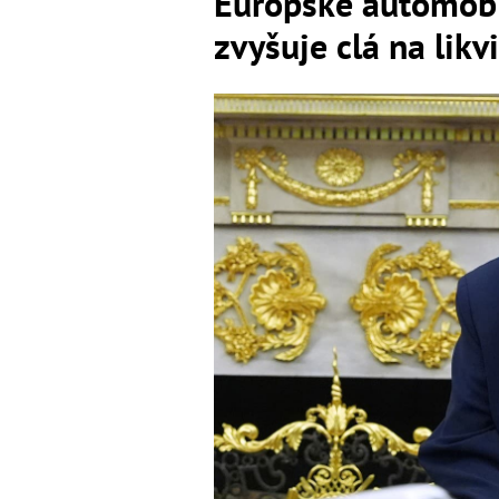
Európske automobi
zvyšuje clá na lik