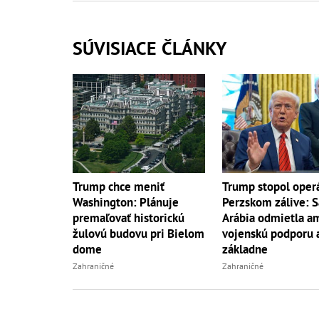
SÚVISIACE ČLÁNKY
Trump chce meniť
Trump stopol operá
Washington: Plánuje
Perzskom zálive: 
premaľovať historickú
Arábia odmietla a
žulovú budovu pri Bielom
vojenskú podporu 
dome
základne
Zahraničné
Zahraničné