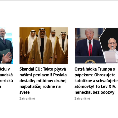
Škandál EÚ: Takto plytvá
ciu v
Ostrá hádka Trumpa s
našimi peniazmi! Poslala
Saudská
pápežom: Ohrozujete
desiatky miliónov druhej
merickú
katolíkov a schvaľujete
najbohatšej rodine na
a
atómovky! To Lev XIV.
svete
nenechal bez odozvy
Zahraničné
Zahraničné