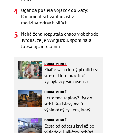
Uganda posiela vojakov do Gazy:
Parlament schválil účasť v
medzinárodných silách
Nahá žena rozpútala chaos v obchode:
Tvrdila, že je v Anglicku, spomínala
Jobsa aj amfetamín
DOBRE VEDIEŤ
Zbaľte sa na letný piknik bez
stresu: Tieto praktické
vychytávky vám ušetria
miesto v batohu!
DOBRE VEDIEŤ
Extrémne teploty? Byty v
srdci Bratislavy majú
výnimočný systém, ktorý
ešte aj šetrí náklady
DOBRE VEDIEŤ
Cesta od odberu krvi až po
výsledok: Unikátny pohľad