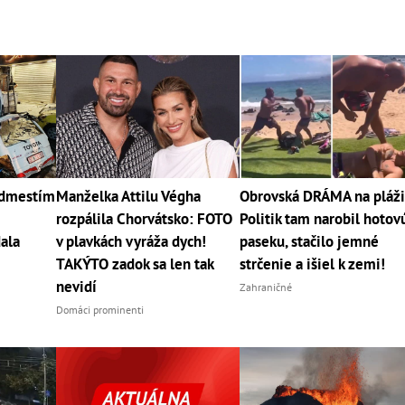
edmestím
Manželka Attilu Végha
Obrovská DRÁMA na pláži
rozpálila Chorvátsko: FOTO
Politik tam narobil hotov
ala
v plavkách vyráža dych!
paseku, stačilo jemné
TAKÝTO zadok sa len tak
strčenie a išiel k zemi!
nevidí
Zahraničné
Domáci prominenti