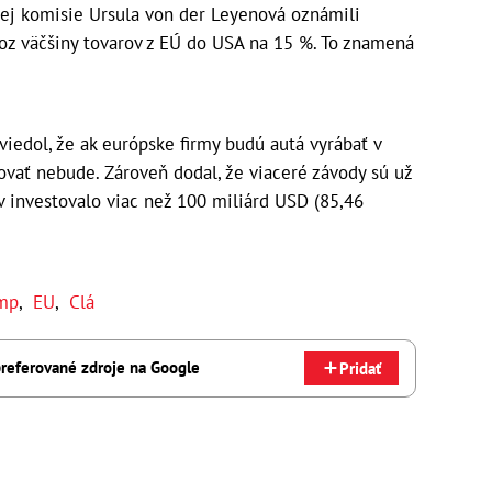
ej komisie Ursula von der Leyenová oznámili
voz väčšiny tovarov z EÚ do USA na 15 %. To znamená
iedol, že ak európske firmy budú autá vyrábať v
ovať nebude. Zároveň dodal, že viaceré závody sú už
v investovalo viac než 100 miliárd USD (85,46
ump
,
EU
,
Clá
referované zdroje na Google
Pridať