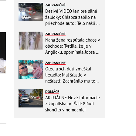
ZAHRANIČNÉ
Desivé VIDEO len pre silné
žalúdky: Chlapca zabilo na
priechode auto! Telo našli o
150 metrov ďalej
ZAHRANIČNÉ
Nahá žena rozpútala chaos v
obchode: Tvrdila, že je v
Anglicku, spomínala Jobsa aj
amfetamín
ZAHRANIČNÉ
Otec troch detí zmeškal
lietadlo: Mal šťastie v
nešťastí! Zachránilo mu to
život
DOMÁCE
AKTUÁLNE Nové informácie
z kúpaliska pri Šali: 8 ľudí
skončilo v nemocnici