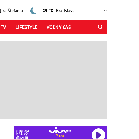
ajtra Štefánia
29 °C
 TV
LIFESTYLE
VOĽNÝ ČAS
STREAM
NAŽIVO
Para