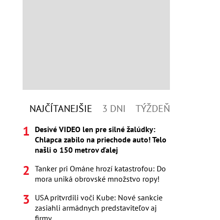
NAJČÍTANEJŠIE
3 DNI
TÝŽDEŇ
Desivé VIDEO len pre silné žalúdky:
Chlapca zabilo na priechode auto! Telo
našli o 150 metrov ďalej
Tanker pri Ománe hrozí katastrofou: Do
mora uniká obrovské množstvo ropy!
USA pritvrdili voči Kube: Nové sankcie
zasiahli armádnych predstaviteľov aj
firmy