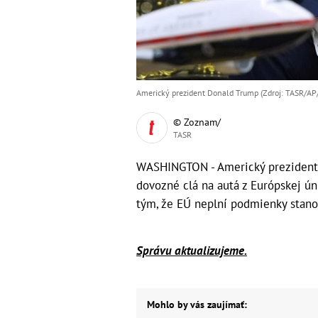
Americký prezident Donald Trump (Zdroj: TASR/AP
© Zoznam/
TASR
WASHINGTON - Americký prezident 
dovozné clá na autá z Európskej úni
tým, že EÚ neplní podmienky stan
Správu aktualizujeme.
Mohlo by vás zaujímať: