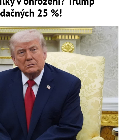
lky v ohrození? Trump
vidačných 25 %!