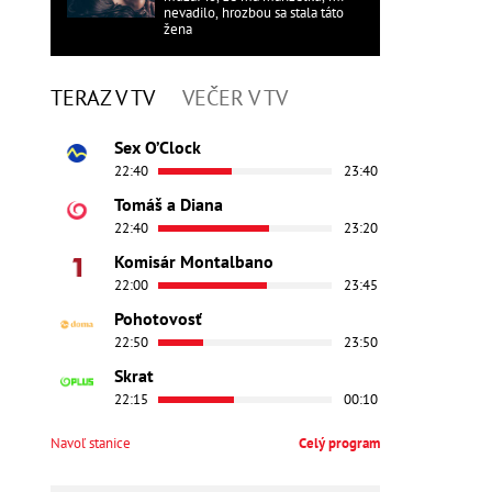
nevadilo, hrozbou sa stala táto
žena
TERAZ V TV
VEČER V TV
Sex O’Clock
22:40
23:40
Tomáš a Diana
22:40
23:20
Komisár Montalbano
22:00
23:45
Pohotovosť
22:50
23:50
Skrat
22:15
00:10
Navoľ stanice
Celý program