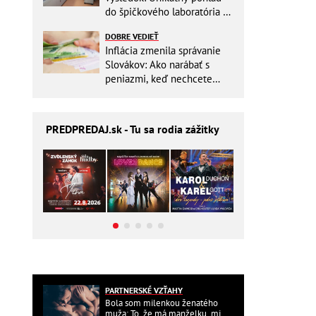
do špičkového laboratória na
Slovensku
DOBRE VEDIEŤ
Inflácia zmenila správanie
Slovákov: Ako narábať s
peniazmi, keď nechcete
zbytočne riskovať?
PREDPREDAJ
.sk - Tu sa rodia zážitky
PARTNERSKÉ VZŤAHY
Bola som milenkou ženatého
muža: To, že má manželku, mi