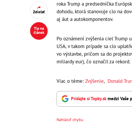
roka Trump a predsedníčka Európsk
dohodu, ktorá stanovuje clo na do
Zdieľať
aj áut a autokomponentov.
Tip na
článok
Po oznámení zvýšenia ciel Trump uv
USA, v takom prípade sa clo uplatň
vo výstavbe, pričom sa do projekto
miliardy eur), čo označil za rekord.
Viac o téme:
Zvýšenie
,
Donald Tr
Pridajte si Topky.sk
medzi Vaše p
Nahlásiť chybu