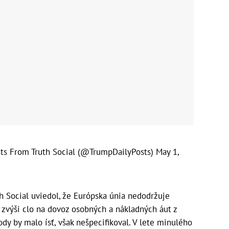
ts From Truth Social (@TrumpDailyPosts)
May 1,
th Social uviedol, že Európska únia nedodržuje
zvýši clo na dovoz osobných a nákladných áut z
ody by malo ísť, však nešpecifikoval. V lete minulého