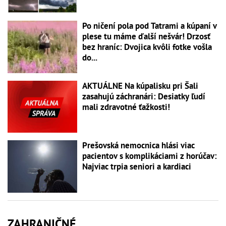
Po ničení pola pod Tatrami a kúpaní v
plese tu máme ďalší nešvár! Drzosť
bez hraníc: Dvojica kvôli fotke vošla
do...
AKTUÁLNE Na kúpalisku pri Šali
zasahujú záchranári: Desiatky ľudí
mali zdravotné ťažkosti!
Prešovská nemocnica hlási viac
pacientov s komplikáciami z horúčav:
Najviac trpia seniori a kardiaci
ZAHRANIČNÉ