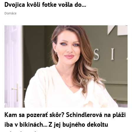
Dvojica kvôli fotke vošla do...
Domáce
Kam sa pozerať skôr? Schindlerová na pláži
iba v bikinách... Z jej bujného dekoltu