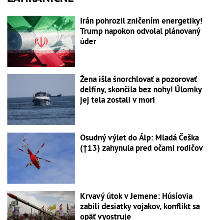
Irán pohrozil zničením energetiky!
Trump napokon odvolal plánovaný
úder
Žena išla šnorchlovať a pozorovať
delfíny, skončila bez nohy! Úlomky
jej tela zostali v mori
Osudný výlet do Álp: Mladá Češka
(†13) zahynula pred očami rodičov
Krvavý útok v Jemene: Húsíovia
zabili desiatky vojakov, konflikt sa
opäť vyostruje