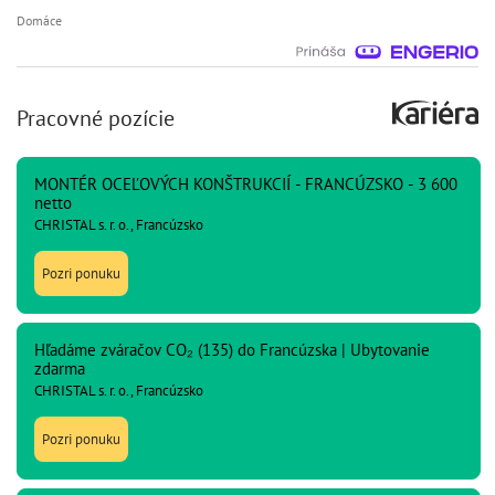
Domáce
Pracovné pozície
MONTÉR OCEĽOVÝCH KONŠTRUKCIÍ - FRANCÚZSKO - 3 600
netto
CHRISTAL s. r. o., Francúzsko
Pozri ponuku
Hľadáme zváračov CO₂ (135) do Francúzska | Ubytovanie
zdarma
CHRISTAL s. r. o., Francúzsko
Pozri ponuku