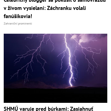
v živom vysielaní: Záchranku volali
fanúšikovia!
Zahraniční prominenti
SHMÚ varuje pred búrkami: Zasiahnuť