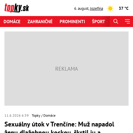
37 °C
6. august
,
Jozefína
DOMÁCE
ZAHRANIČNÉ
PROMINENTI
ŠPORT
ZAUJÍMAV
11.6.2026 6:59
Topky
Domáce
Sexuálny útok v Trenčíne: Muž napadol
ženu dlažobnou kockou, škrtil ju a