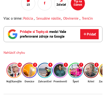
Tip na
15
Zdieľať
článok
Viac o téme:
Polícia
,
Sexuálne násilie
,
Obvinenie
,
Trenčín
Pridajte si Topky.sk
medzi Vaše
Pridať
preferované zdroje na Google
Nahlásiť chybu
16
3
4
5
7
2
Najčítanejšie
Domáce
Zahraničné
Prominenti
Šport
Krimi
Zaují