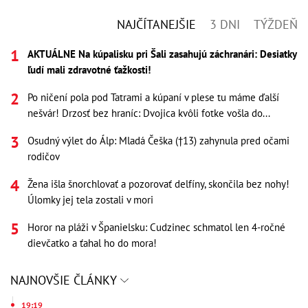
NAJČÍTANEJŠIE
3 DNI
TÝŽDEŇ
AKTUÁLNE Na kúpalisku pri Šali zasahujú záchranári: Desiatky
ľudí mali zdravotné ťažkosti!
Po ničení pola pod Tatrami a kúpaní v plese tu máme ďalší
nešvár! Drzosť bez hraníc: Dvojica kvôli fotke vošla do...
Osudný výlet do Álp: Mladá Češka (†13) zahynula pred očami
rodičov
Žena išla šnorchlovať a pozorovať delfíny, skončila bez nohy!
Úlomky jej tela zostali v mori
Horor na pláži v Španielsku: Cudzinec schmatol len 4-ročné
dievčatko a ťahal ho do mora!
NAJNOVŠIE ČLÁNKY
19:19