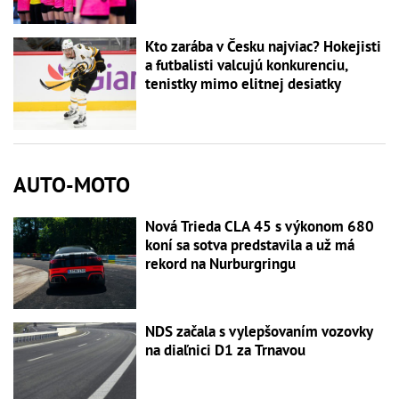
Kto zarába v Česku najviac? Hokejisti
a futbalisti valcujú konkurenciu,
tenistky mimo elitnej desiatky
AUTO-MOTO
Nová Trieda CLA 45 s výkonom 680
koní sa sotva predstavila a už má
rekord na Nurburgringu
NDS začala s vylepšovaním vozovky
na diaľnici D1 za Trnavou