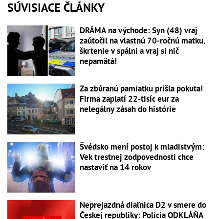
SÚVISIACE ČLÁNKY
DRÁMA na východe: Syn (48) vraj
zaútočil na vlastnú 70-ročnú matku,
škrtenie v spálni a vraj si nič
nepamätá!
Za zbúranú pamiatku prišla pokuta!
Firma zaplatí 22-tisíc eur za
nelegálny zásah do histórie
Švédsko mení postoj k mladistvým:
Vek trestnej zodpovednosti chce
nastaviť na 14 rokov
Neprejazdná diaľnica D2 v smere do
Českej republiky: Polícia ODKLÁŇA