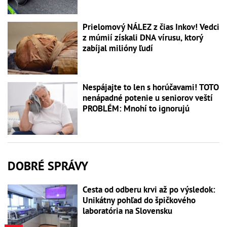
Prielomový NÁLEZ z čias Inkov! Vedci
z múmií získali DNA vírusu, ktorý
zabíjal milióny ľudí
Nespájajte to len s horúčavami! TOTO
nenápadné potenie u seniorov veští
PROBLÉM: Mnohí to ignorujú
DOBRÉ SPRÁVY
Cesta od odberu krvi až po výsledok:
Unikátny pohľad do špičkového
laboratória na Slovensku