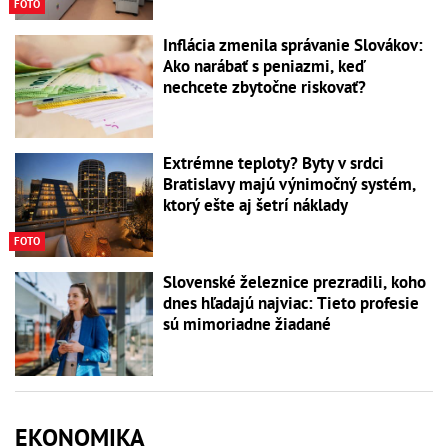
FOTO
Inflácia zmenila správanie Slovákov:
Ako narábať s peniazmi, keď
nechcete zbytočne riskovať?
Extrémne teploty? Byty v srdci
Bratislavy majú výnimočný systém,
ktorý ešte aj šetrí náklady
FOTO
Slovenské železnice prezradili, koho
dnes hľadajú najviac: Tieto profesie
sú mimoriadne žiadané
EKONOMIKA