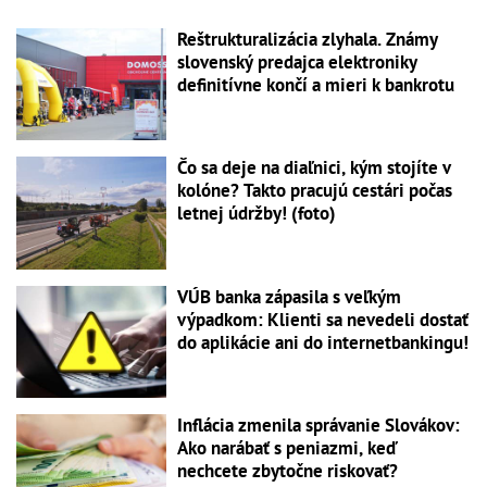
Reštrukturalizácia zlyhala. Známy
slovenský predajca elektroniky
definitívne končí a mieri k bankrotu
Čo sa deje na diaľnici, kým stojíte v
kolóne? Takto pracujú cestári počas
letnej údržby! (foto)
VÚB banka zápasila s veľkým
výpadkom: Klienti sa nevedeli dostať
do aplikácie ani do internetbankingu!
Inflácia zmenila správanie Slovákov:
Ako narábať s peniazmi, keď
nechcete zbytočne riskovať?