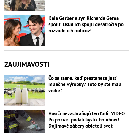
Kaia Gerber a syn Richarda Gerea
spolu: Osud ich spojil desaťročia po
rozvode ich rodičov!
ZAUJÍMAVOSTI
Čo sa stane, keď prestanete jesť
mliečne výrobky? Toto by ste mali
vedieť
Hasiči nezachraňujú len ľudí: VIDEO
Po požiari podali kyslík holubovi!
Dojímavé zábery obleteli svet