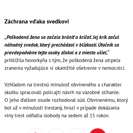
Záchrana vďaka svedkovi
„Poškodená žena sa začala brániť a kričať. Jej krik začul
náhodný svedok, ktorý prechádzal v blízkosti. Útočník sa
pravdepodobne tejto osoby zľakol a z miesta ušiel,“
priblížila hovorkyňa s tým, že poškodená žena utrpela
zranenia vyžadujúce si okamžité ošetrenie v nemocnici.
Vzhľadom na trestnú minulosť obvineného a charakter
skutku spracovali policajti návrh na väzobné stíhanie.
O jeho ďalšom osude rozhodoval súd. Obvinenému, ktorý
bol už v minulosti trestaný, hrozí v prípade dokázania
viny trest odňatia slobody na sedem až 15 rokov.