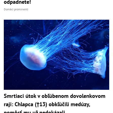
odpadnete!
Domáci prominenti
Smrtiaci útok v obľúbenom dovolenkovom
raji: Chlapca (†13) obkľúčili medúzy,
pomôcť mu už nedokázali