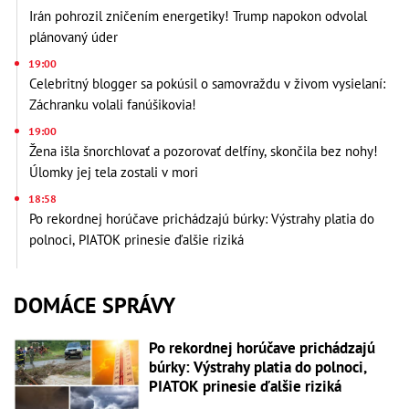
Irán pohrozil zničením energetiky! Trump napokon odvolal
plánovaný úder
19:00
Celebritný blogger sa pokúsil o samovraždu v živom vysielaní:
Záchranku volali fanúšikovia!
19:00
Žena išla šnorchlovať a pozorovať delfíny, skončila bez nohy!
Úlomky jej tela zostali v mori
18:58
Po rekordnej horúčave prichádzajú búrky: Výstrahy platia do
polnoci, PIATOK prinesie ďalšie riziká
DOMÁCE SPRÁVY
Po rekordnej horúčave prichádzajú
búrky: Výstrahy platia do polnoci,
PIATOK prinesie ďalšie riziká