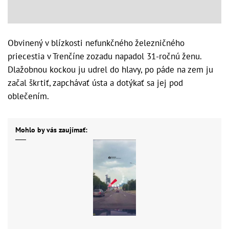
Obvinený v blízkosti nefunkčného železničného
priecestia v Trenčíne zozadu napadol 31-ročnú ženu.
Dlažobnou kockou ju udrel do hlavy, po páde na zem ju
začal škrtiť, zapchávať ústa a dotýkať sa jej pod
oblečením.
Mohlo by vás zaujímať: