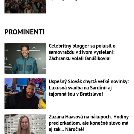
PROMINENTI
Celebritný blogger sa pokúsil o
samovraždu v živom vysielaní:
Záchranku volali fanúšikovia!
Úspešný Slovák chystá veľké novinky:
Luxusná svadba na Sardínii aj
tajomná šou v Bratislave!
Zuzana Haasová na nákupoch: Hodiny
pred zrkadlom, ale konečné slovo má
aj tak... Náročné!