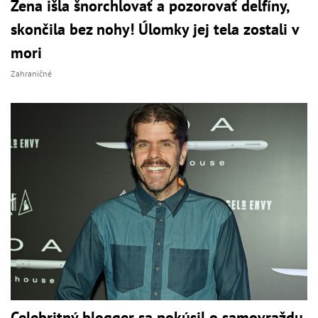
Žena išla šnorchlovať a pozorovať delfíny,
skončila bez nohy! Úlomky jej tela zostali v
mori
Zahraničné
Celebritný blogger sa pokúsil o samovraždu