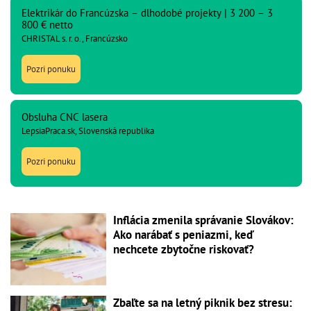
Elektrikár do Francúzska – dlhodobé projekty | 3 200 – 3
800 € netto
CHRISTAL s. r. o., Francúzsko
Pozri ponuku
Obsluha CNC lasera
LepsiaPraca.sk, Slovenská republika
Pozri ponuku
Inflácia zmenila správanie Slovákov:
Ako narábať s peniazmi, keď
nechcete zbytočne riskovať?
Zbaľte sa na letný piknik bez stresu: