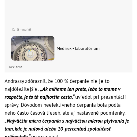
Medirex - laboratórium
Reklama
Andrassy zdôraznil, že 100 % čerpanie nie je to
najdôležitejšie.
„Ak míňame len preto, lebo to mame v
rozpočte, je to tá najhoršia cesta,“
uviedol pri prezentácii
správy. Dôvodom neefektívneho čerpania bola podľa
neho často časová tieseň, ale aj nastavené podmienky.
„Najväčšia miera čerpania s najväčšou mierou plytvania je
tam, kde je nulová alebo 10-percentná spoluúčasť
prijímateľa,“
poznamenal.