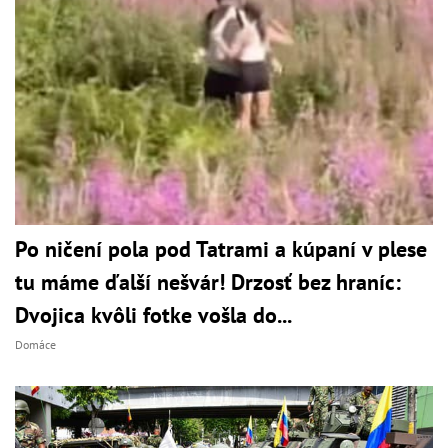
Po ničení pola pod Tatrami a kúpaní v plese
tu máme ďalší nešvár! Drzosť bez hraníc:
Dvojica kvôli fotke vošla do...
Domáce