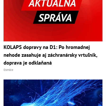
KOLAPS dopravy na D1: Po hromadnej
nehode zasahuje aj záchranársky vrtuľník,
doprava je odklaňaná
Domáce