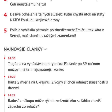
Čelí neustálemu hejtu!
Desivé odhalenie tajných služieb: Putin chystá útok na štáty
NATO! Použije ukrajinské drony
Polícia vyhlásila pátranie po tínedžeroch: Zmlátili taxikára v
Seredi, muž skončil s ťažkými zraneniami!
NAJNOVŠIE ČLÁNKY
14:35
Tragédia na vyhľadávanom rybníku: Pátranie po 39-ročnom
mužovi má ten najsmutnejší koniec
14:29
Kartely mieria na Ukrajinu! Z vojny si chcú odniesť skúsenosti s
dronmi
14:22
Radosť z nákupu môže rýchlo zmiznúť: Ako sa ľahko zbavíš
zápachu zo sekáča?