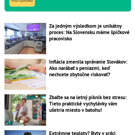
Pozri ponuku
Za jedným výsledkom je unikátny
proces: Na Slovensku máme špičkové
pracovisko
Inflácia zmenila správanie Slovákov:
Ako narábať s peniazmi, keď
nechcete zbytočne riskovať?
Zbaľte sa na letný piknik bez stresu:
Tieto praktické vychytávky vám
ušetria miesto v batohu!
Extrémne teploty? Byty v srdci