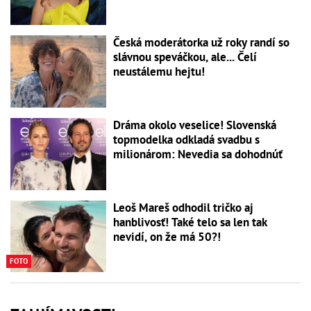
Česká moderátorka už roky randí so
slávnou speváčkou, ale... Čelí
neustálemu hejtu!
Dráma okolo veselice! Slovenská
topmodelka odkladá svadbu s
milionárom: Nevedia sa dohodnúť
Leoš Mareš odhodil tričko aj
hanblivosť! Také telo sa len tak
nevidí, on že má 50?!
FOTO