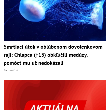
Smrtiaci útok v obľúbenom dovolenkovom
raji: Chlapca (†13) obkľúčili medúzy,
pomôcť mu už nedokázali
Zahraničné