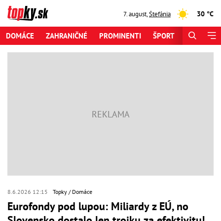
30 °C
7. august
,
Štefánia
DOMÁCE
ZAHRANIČNÉ
PROMINENTI
ŠPORT
ZAUJÍMAV
8.6.2026 12:15
Topky
Domáce
Eurofondy pod lupou: Miliardy z EÚ, no
Slovensko dostalo len trojku za efektivitu!