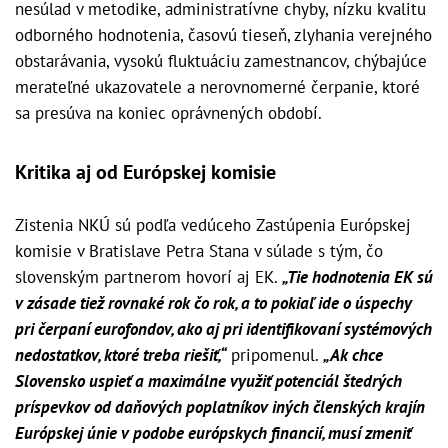
nesúlad v metodike, administratívne chyby, nízku kvalitu
odborného hodnotenia, časovú tieseň, zlyhania verejného
obstarávania, vysokú fluktuáciu zamestnancov, chýbajúce
merateľné ukazovatele a nerovnomerné čerpanie, ktoré
sa presúva na koniec oprávnených období.
Kritika aj od Európskej komisie
Zistenia NKÚ sú podľa vedúceho Zastúpenia Európskej
komisie v Bratislave Petra Stana v súlade s tým, čo
slovenským partnerom hovorí aj EK.
„Tie hodnotenia EK sú
v zásade tiež rovnaké rok čo rok, a to pokiaľ ide o úspechy
pri čerpaní eurofondov, ako aj pri identifikovaní systémových
nedostatkov, ktoré treba riešiť,“
pripomenul.
„Ak chce
Slovensko uspieť a maximálne využiť potenciál štedrých
príspevkov od daňových poplatníkov iných členských krajín
Európskej únie v podobe európskych financií, musí zmeniť