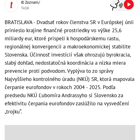
© Zoznam/
TASR
BRATISLAVA - Dvadsať rokov členstva SR v Európskej únii
prinieslo krajine finančné prostriedky vo výške 25,6
miliardy eur, ktoré prispeli k hospodárskemu rastu,
regionálnej konvergencii a makroekonomickej stabilite
Slovenska. Účinnosť investícií však ohrozujú byrokracia,
slabý dohľad, nedostatočná koordinácia a nízka miera
prevencie proti podvodom. Vyplýva to zo správy
Najvyššieho kontrolného úradu (NKÚ) SR, ktorá mapovala
čerpanie eurofondov v rokoch 2004 - 2025. Podľa
predsedu NKÚ Ľubomíra Andrassyho si Slovensko za
efektivitu čerpania eurofondov zaslúžilo na vysvedčení
„trojku“.