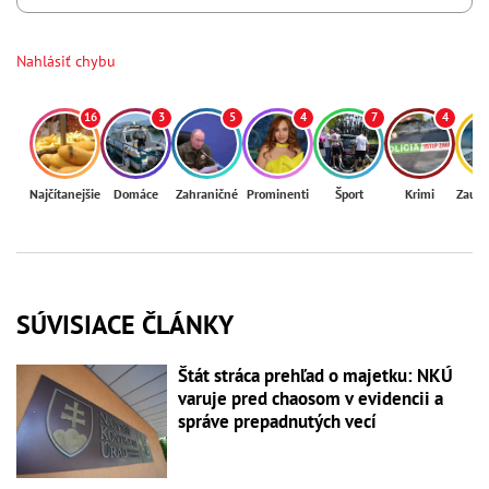
Nahlásiť chybu
16
3
5
4
7
4
Najčítanejšie
Domáce
Zahraničné
Prominenti
Šport
Krimi
Zaují
SÚVISIACE ČLÁNKY
Štát stráca prehľad o majetku: NKÚ
varuje pred chaosom v evidencii a
správe prepadnutých vecí