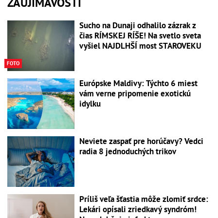
ZAUJÍMAVOSTI
Sucho na Dunaji odhalilo zázrak z
čias RÍMSKEJ RÍŠE! Na svetlo sveta
vyšiel NAJDLHŠÍ most STAROVEKU
FOTO
Európske Maldivy: Týchto 6 miest
vám verne pripomenie exotickú
idylku
Neviete zaspať pre horúčavy? Vedci
radia 8 jednoduchých trikov
Príliš veľa šťastia môže zlomiť srdce:
Lekári opísali zriedkavý syndróm!