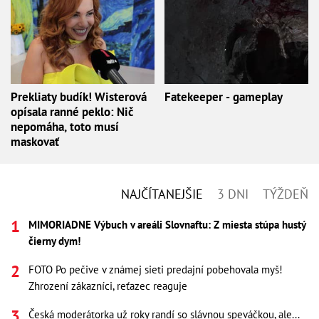
Prekliaty budík! Wisterová
Fatekeeper - gameplay
opísala ranné peklo: Nič
nepomáha, toto musí
maskovať
NAJČÍTANEJŠIE
3 DNI
TÝŽDEŇ
MIMORIADNE Výbuch v areáli Slovnaftu: Z miesta stúpa hustý
čierny dym!
FOTO Po pečive v známej sieti predajní pobehovala myš!
Zhrození zákazníci, reťazec reaguje
Česká moderátorka už roky randí so slávnou speváčkou, ale...