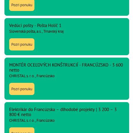
Pozri ponuku
Vedúci pošty - Pošta Holíč 1
Slovenská pošta, a.s., Trnavský kraj
Pozri ponuku
MONTÉR OCEĽOVÝCH KONŠTRUKCIÍ - FRANCÚZSKO - 3 600
netto
CHRISTAL s. r. o., Francúzsko
Pozri ponuku
Elektrikár do Francúzska – dlhodobé projekty | 3 200 – 3
800 € netto
CHRISTAL s. r. o., Francúzsko