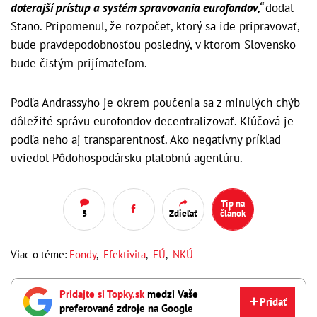
doterajší prístup a systém spravovania eurofondov,“
dodal
Stano. Pripomenul, že rozpočet, ktorý sa ide pripravovať,
bude pravdepodobnosťou posledný, v ktorom Slovensko
bude čistým prijímateľom.
Podľa Andrassyho je okrem poučenia sa z minulých chýb
dôležité správu eurofondov decentralizovať. Kľúčová je
podľa neho aj transparentnosť. Ako negatívny príklad
uviedol Pôdohospodársku platobnú agentúru.
Tip na
5
Zdieľať
článok
Viac o téme:
Fondy
,
Efektivita
,
EÚ
,
NKÚ
Pridajte si Topky.sk
medzi Vaše
Pridať
preferované zdroje na Google