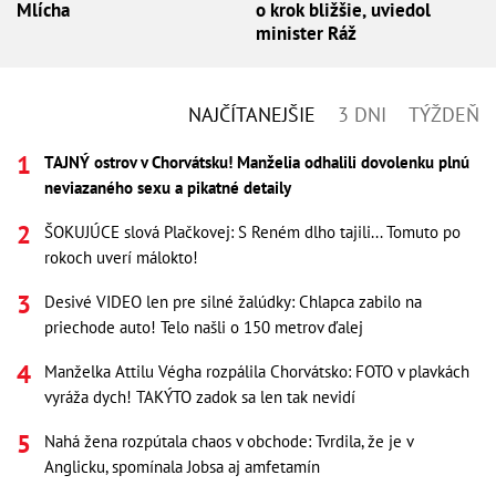
Mlícha
o krok bližšie, uviedol
minister Ráž
NAJČÍTANEJŠIE
3 DNI
TÝŽDEŇ
TAJNÝ ostrov v Chorvátsku! Manželia odhalili dovolenku plnú
neviazaného sexu a pikatné detaily
ŠOKUJÚCE slová Plačkovej: S Reném dlho tajili... Tomuto po
rokoch uverí málokto!
Desivé VIDEO len pre silné žalúdky: Chlapca zabilo na
priechode auto! Telo našli o 150 metrov ďalej
Manželka Attilu Végha rozpálila Chorvátsko: FOTO v plavkách
vyráža dych! TAKÝTO zadok sa len tak nevidí
Nahá žena rozpútala chaos v obchode: Tvrdila, že je v
Anglicku, spomínala Jobsa aj amfetamín