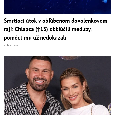
Smrtiaci útok v obľúbenom dovolenkovom
raji: Chlapca (†13) obkľúčili medúzy,
pomôcť mu už nedokázali
Zahraničné