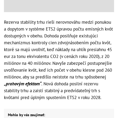
Rezerva stability trhu rieši nerovnováhu medzi ponukou
a dopytom v systéme ETS2 úpravou počtu emisných kvót
dostupných v obehu. Dohoda posilňuje existujúci
mechanizmus kontroly cien zdvojnásobením počtu kvót,
ktoré sa majú uvoľniť, keď náklady na uhlík presiahnu 45
eur za tonu ekvivalentu CO2 (v cenách roku 2020), z 20
miliónov na 40 miliónov. Navyše zabezpečí postupnejšie
uvoľňovanie kvót, keď ich počet v obehu klesne pod 260
miliónov, aby sa predišlo neistote na trhu spôsobenej
„prahovým efektom“
. Nová dohoda posilní rezervu
stability trhu a zaistí stabilný a predvídateľný trh s
kvótami pred úplným spustením ETS2 v roku 2028.
Mohlo by vás zaujímať: