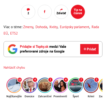
Tip na
2
Zdieľať
článok
Viac o téme:
Zmeny
,
Dohoda
,
Kvóty
,
Európsky parlament
,
Rada
EÚ
,
ETS2
Pridajte si Topky.sk
medzi Vaše
Pridať
preferované zdroje na Google
Nahlásiť chybu
16
4
2
4
7
5
Najčítanejšie
Domáce
Zahraničné
Prominenti
Šport
Krimi
Zaují