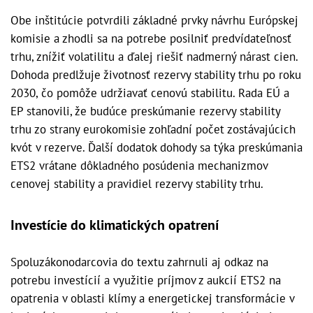
Obe inštitúcie potvrdili základné prvky návrhu Európskej
komisie a zhodli sa na potrebe posilniť predvídateľnosť
trhu, znížiť volatilitu a ďalej riešiť nadmerný nárast cien.
Dohoda predlžuje životnosť rezervy stability trhu po roku
2030, čo pomôže udržiavať cenovú stabilitu. Rada EÚ a
EP stanovili, že budúce preskúmanie rezervy stability
trhu zo strany eurokomisie zohľadní počet zostávajúcich
kvót v rezerve. Ďalší dodatok dohody sa týka preskúmania
ETS2 vrátane dôkladného posúdenia mechanizmov
cenovej stability a pravidiel rezervy stability trhu.
Investície do klimatických opatrení
Spoluzákonodarcovia do textu zahrnuli aj odkaz na
potrebu investícií a využitie príjmov z aukcií ETS2 na
opatrenia v oblasti klímy a energetickej transformácie v