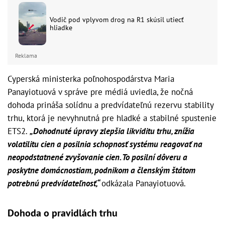
Vodič pod vplyvom drog na R1 skúsil utiecť
hliadke
Reklama
Cyperská ministerka poľnohospodárstva Maria
Panayiotuová v správe pre médiá uviedla, že nočná
dohoda prináša solídnu a predvídateľnú rezervu stability
trhu, ktorá je nevyhnutná pre hladké a stabilné spustenie
ETS2.
„Dohodnuté úpravy zlepšia likviditu trhu, znížia
volatilitu cien a posilnia schopnosť systému reagovať na
neopodstatnené zvyšovanie cien. To posilní dôveru a
poskytne domácnostiam, podnikom a členským štátom
potrebnú predvídateľnosť,“
odkázala Panayiotuová.
Dohoda o pravidlách trhu