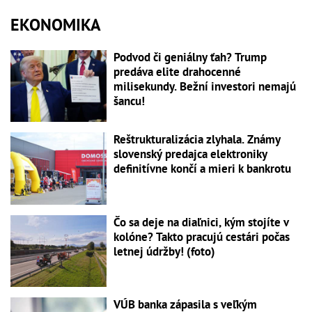
EKONOMIKA
Podvod či geniálny ťah? Trump
predáva elite drahocenné
milisekundy. Bežní investori nemajú
šancu!
Reštrukturalizácia zlyhala. Známy
slovenský predajca elektroniky
definitívne končí a mieri k bankrotu
Čo sa deje na diaľnici, kým stojíte v
kolóne? Takto pracujú cestári počas
letnej údržby! (foto)
VÚB banka zápasila s veľkým