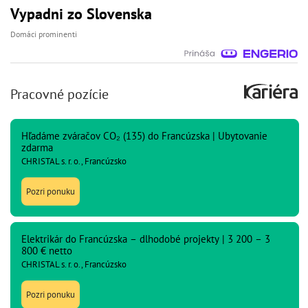
Vypadni zo Slovenska
Domáci prominenti
Pracovné pozície
Hľadáme zváračov CO₂ (135) do Francúzska | Ubytovanie
zdarma
CHRISTAL s. r. o., Francúzsko
Pozri ponuku
Elektrikár do Francúzska – dlhodobé projekty | 3 200 – 3
800 € netto
CHRISTAL s. r. o., Francúzsko
Pozri ponuku