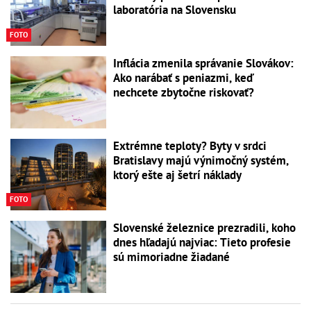
laboratória na Slovensku
FOTO
Inflácia zmenila správanie Slovákov:
Ako narábať s peniazmi, keď
nechcete zbytočne riskovať?
Extrémne teploty? Byty v srdci
Bratislavy majú výnimočný systém,
ktorý ešte aj šetrí náklady
FOTO
Slovenské železnice prezradili, koho
dnes hľadajú najviac: Tieto profesie
sú mimoriadne žiadané