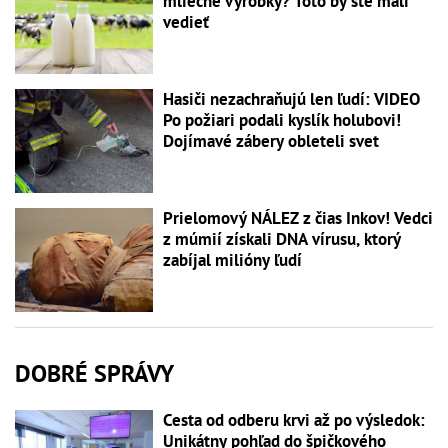
mliečne výrobky? Toto by ste mali
vedieť
Hasiči nezachraňujú len ľudí: VIDEO
Po požiari podali kyslík holubovi!
Dojímavé zábery obleteli svet
Prielomový NÁLEZ z čias Inkov! Vedci
z múmií získali DNA vírusu, ktorý
zabíjal milióny ľudí
DOBRÉ SPRÁVY
Cesta od odberu krvi až po výsledok:
Unikátny pohľad do špičkového