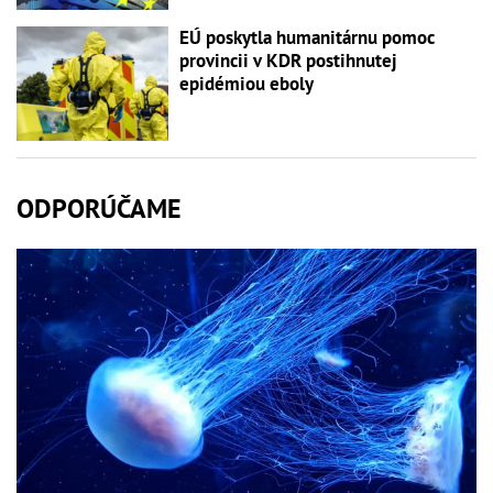
EÚ poskytla humanitárnu pomoc
provincii v KDR postihnutej
epidémiou eboly
ODPORÚČAME