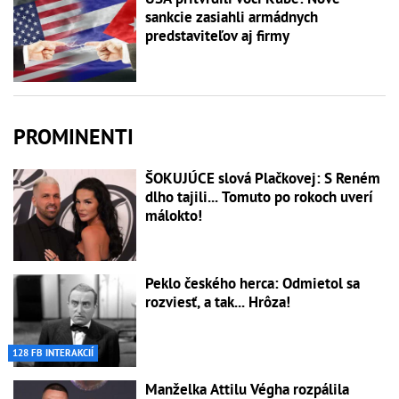
sankcie zasiahli armádnych
predstaviteľov aj firmy
PROMINENTI
ŠOKUJÚCE slová Plačkovej: S Reném
dlho tajili... Tomuto po rokoch uverí
málokto!
Peklo českého herca: Odmietol sa
rozviesť, a tak... Hrôza!
128 FB INTERAKCIÍ
Manželka Attilu Végha rozpálila