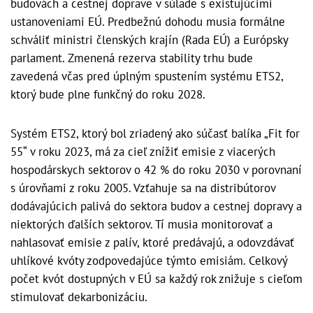
budovách a cestnej doprave v súlade s existujúcimi
ustanoveniami EÚ. Predbežnú dohodu musia formálne
schváliť ministri členských krajín (Rada EÚ) a Európsky
parlament. Zmenená rezerva stability trhu bude
zavedená včas pred úplným spustením systému ETS2,
ktorý bude plne funkčný do roku 2028.
Systém ETS2, ktorý bol zriadený ako súčasť balíka „Fit for
55“ v roku 2023, má za cieľ znížiť emisie z viacerých
hospodárskych sektorov o 42 % do roku 2030 v porovnaní
s úrovňami z roku 2005. Vzťahuje sa na distribútorov
dodávajúcich palivá do sektora budov a cestnej dopravy a
niektorých ďalších sektorov. Tí musia monitorovať a
nahlasovať emisie z palív, ktoré predávajú, a odovzdávať
uhlíkové kvóty zodpovedajúce týmto emisiám. Celkový
počet kvót dostupných v EÚ sa každý rok znižuje s cieľom
stimulovať dekarbonizáciu.