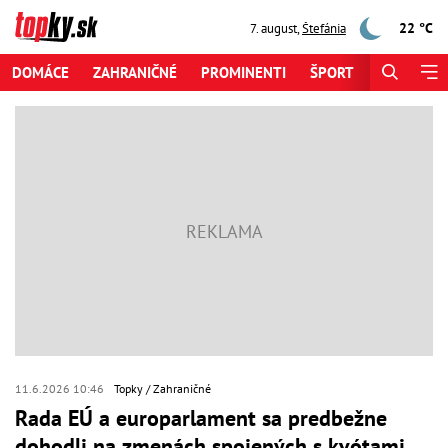
22 °C
7. august
,
Štefánia
DOMÁCE
ZAHRANIČNÉ
PROMINENTI
ŠPORT
ZAUJÍMAV
11.6.2026 10:46
Topky
Zahraničné
Rada EÚ a europarlament sa predbežne
dohodli na zmenách spojených s kvótami