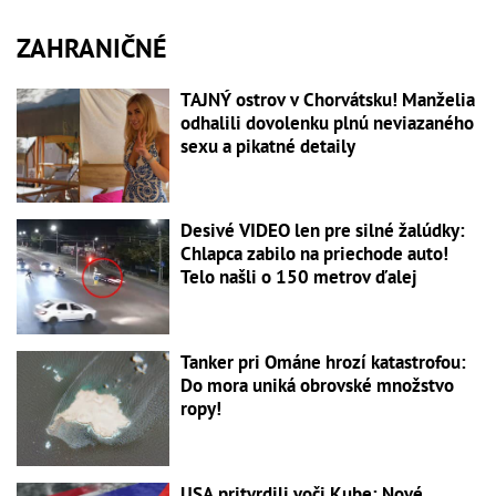
ZAHRANIČNÉ
TAJNÝ ostrov v Chorvátsku! Manželia
odhalili dovolenku plnú neviazaného
sexu a pikatné detaily
Desivé VIDEO len pre silné žalúdky:
Chlapca zabilo na priechode auto!
Telo našli o 150 metrov ďalej
Tanker pri Ománe hrozí katastrofou:
Do mora uniká obrovské množstvo
ropy!
USA pritvrdili voči Kube: Nové