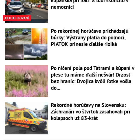
kúpaliska pri Šali: 8 ľudí skončilo v
nemocnici
AKTUALIZOVANÉ
Po rekordnej horúčave prichádzajú
búrky: Výstrahy platia do polnoci,
PIATOK prinesie ďalšie riziká
Po ničení pola pod Tatrami a kúpaní v
plese tu máme ďalší nešvár! Drzosť
bez hraníc: Dvojica kvôli fotke vošla
do...
Rekordné horúčavy na Slovensku:
Záchranári vo štvrtok zasahovali pri
kolapsoch už 83-krát