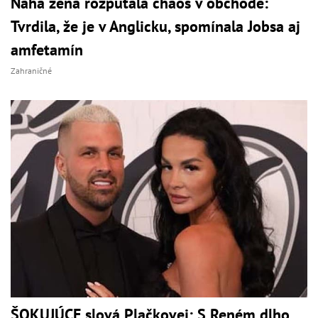
Nahá žena rozpútala chaos v obchode:
Tvrdila, že je v Anglicku, spomínala Jobsa aj
amfetamín
Zahraničné
ŠOKUJÚCE slová Plačkovej: S Reném dlho