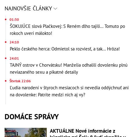
NAJNOVŠIE ČLÁNKY
01:30
ŠOKUJÚCE slová Plačkovej: S Reném dlho tajili... Tomuto po
rokoch uverí málokto!
24:10
Peklo českého herca: Odmietol sa rozviesť, a tak... Hrôza!
24:01
TAJNÝ ostrov v Chorvátsku! Manželia odhalili dovolenku plnú
neviazaného sexu a pikatné detaily
Štvrtok 22:06
Ľudia narodení v štyroch mesiacoch si nevedia oddýchnuť ani
na dovolenke: Patríte medzi nich aj vy?
DOMÁCE SPRÁVY
AKTUÁLNE Nové informácie z