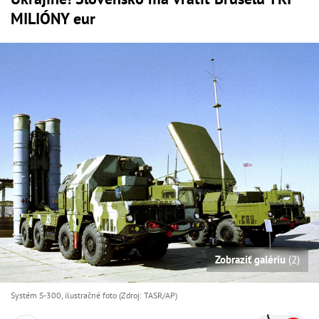
MILIÓNY eur
Zobraziť galériu
(2)
Systém S-300, ilustračné foto (Zdroj: TASR/AP)