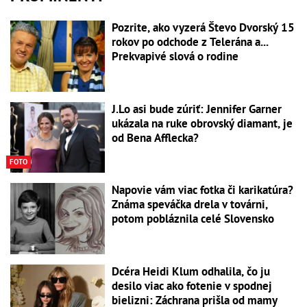
Pozrite, ako vyzerá Števo Dvorský 15
rokov po odchode z Telerána a...
Prekvapivé slová o rodine
J.Lo asi bude zúriť: Jennifer Garner
ukázala na ruke obrovský diamant, je
od Bena Afflecka?
FOTO
Napovie vám viac fotka či karikatúra?
Známa speváčka drela v továrni,
potom pobláznila celé Slovensko
Dcéra Heidi Klum odhalila, čo ju
desilo viac ako fotenie v spodnej
bielizni: Záchrana prišla od mamy