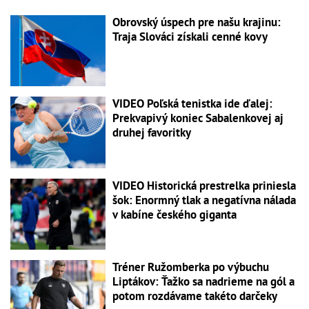
Obrovský úspech pre našu krajinu:
Traja Slováci získali cenné kovy
VIDEO Poľská tenistka ide ďalej:
Prekvapivý koniec Sabalenkovej aj
druhej favoritky
VIDEO Historická prestrelka priniesla
šok: Enormný tlak a negatívna nálada
v kabíne českého giganta
Tréner Ružomberka po výbuchu
Liptákov: Ťažko sa nadrieme na gól a
potom rozdávame takéto darčeky