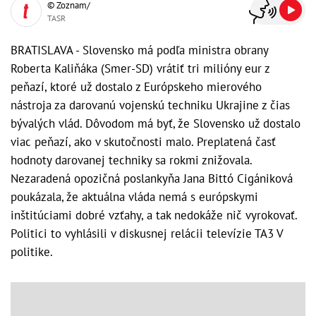
© Zoznam/
TASR
BRATISLAVA - Slovensko má podľa ministra obrany
Roberta Kaliňáka (Smer-SD) vrátiť tri milióny eur z
peňazí, ktoré už dostalo z Európskeho mierového
nástroja za darovanú vojenskú techniku Ukrajine z čias
bývalých vlád. Dôvodom má byť, že Slovensko už dostalo
viac peňazí, ako v skutočnosti malo. Preplatená časť
hodnoty darovanej techniky sa rokmi znižovala.
Nezaradená opozičná poslankyňa Jana Bittó Cigániková
poukázala, že aktuálna vláda nemá s európskymi
inštitúciami dobré vzťahy, a tak nedokáže nič vyrokovať.
Politici to vyhlásili v diskusnej relácii televízie TA3 V
politike.