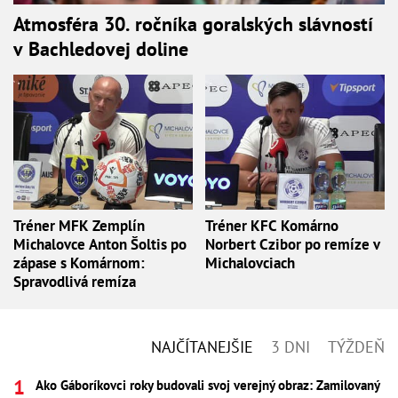
Atmosféra 30. ročníka goralských slávností
v Bachledovej doline
Tréner MFK Zemplín
Tréner KFC Komárno
Michalovce Anton Šoltis po
Norbert Czibor po remíze v
zápase s Komárnom:
Michalovciach
Spravodlivá remíza
NAJČÍTANEJŠIE
3 DNI
TÝŽDEŇ
Ako Gáboríkovci roky budovali svoj verejný obraz: Zamilovaný