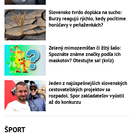
Slovensko tvrdo dopláca na sucho:
Burzy reagujú rýchlo, kedy pocítime
horúčavy v peňaženkách?
Zelený mimozemšťan či žltý šašo:
Spoznáte známe značky podľa ich
maskotov? Otestujte sa! (kvíz)
Jeden z najúspešnejších slovenských
cestovateľských projektov sa
rozpadol. Spor zakladateľov vyústil
až do konkurzu
ŠPORT