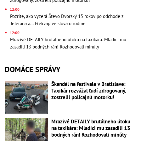
zdrogovaný, zostrelil policajnú motorku!
12:00
Pozrite, ako vyzerá Števo Dvorský 15 rokov po odchode z
Telerána a... Prekvapivé slová o rodine
12:00
Mrazivé DETAILY brutálneho útoku na taxikára: Mladíci mu
zasadili 13 bodných rán! Rozhodovali minúty
DOMÁCE SPRÁVY
Škandál na festivale v Bratislave:
Taxikár rozvážal ľudí zdrogovaný,
zostrelil policajnú motorku!
Mrazivé DETAILY brutálneho útoku
na taxikára: Mladíci mu zasadili 13
bodných rán! Rozhodovali minúty