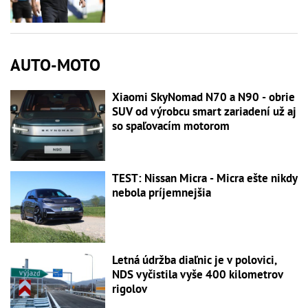
AUTO-MOTO
Xiaomi SkyNomad N70 a N90 - obrie
SUV od výrobcu smart zariadení už aj
so spaľovacím motorom
TEST: Nissan Micra - Micra ešte nikdy
nebola príjemnejšia
Letná údržba diaľnic je v polovici,
NDS vyčistila vyše 400 kilometrov
rigolov