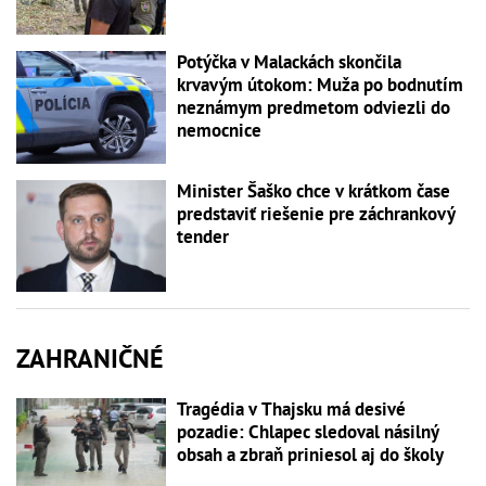
Potýčka v Malackách skončila
krvavým útokom: Muža po bodnutím
neznámym predmetom odviezli do
nemocnice
Minister Šaško chce v krátkom čase
predstaviť riešenie pre záchrankový
tender
ZAHRANIČNÉ
Tragédia v Thajsku má desivé
pozadie: Chlapec sledoval násilný
obsah a zbraň priniesol aj do školy