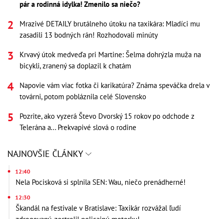
pár a rodinná idylka! Zmenilo sa niečo?
Mrazivé DETAILY brutálneho útoku na taxikára: Mladíci mu
zasadili 13 bodných rán! Rozhodovali minúty
Krvavý útok medveďa pri Martine: Šelma dohrýzla muža na
bicykli, zranený sa doplazil k chatám
Napovie vám viac fotka či karikatúra? Známa speváčka drela v
továrni, potom pobláznila celé Slovensko
Pozrite, ako vyzerá Števo Dvorský 15 rokov po odchode z
Telerána a... Prekvapivé slová o rodine
NAJNOVŠIE ČLÁNKY
12:40
Nela Pocisková si splnila SEN: Wau, niečo prenádherné!
12:30
Škandál na festivale v Bratislave: Taxikár rozvážal ľudí