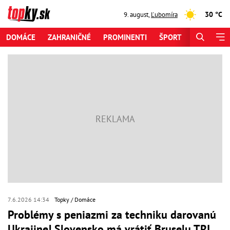
30 °C
9. august
,
Ľubomíra
DOMÁCE
ZAHRANIČNÉ
PROMINENTI
ŠPORT
ZAUJÍMAV
7.6.2026 14:34
Topky
Domáce
Problémy s peniazmi za techniku darovanú
Ukrajine! Slovensko má vrátiť Bruselu TRI