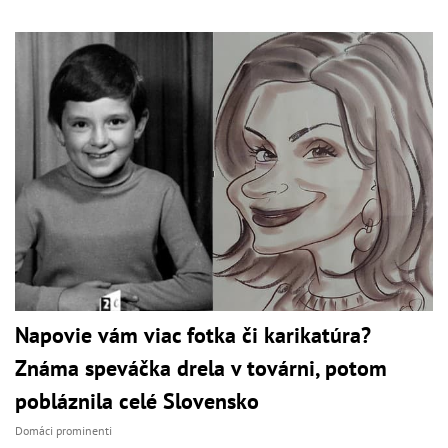
Napovie vám viac fotka či karikatúra?
Známa speváčka drela v továrni, potom
pobláznila celé Slovensko
Domáci prominenti