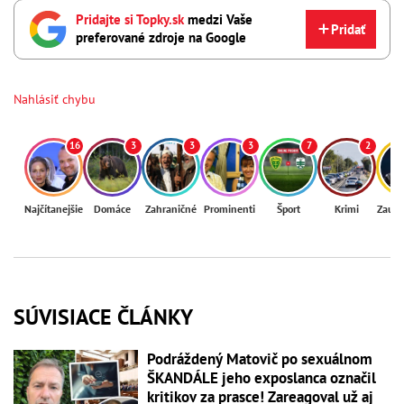
Pridajte si Topky.sk
medzi Vaše
Pridať
preferované zdroje na Google
Nahlásiť chybu
16
3
3
3
7
2
Najčítanejšie
Domáce
Zahraničné
Prominenti
Šport
Krimi
Zaují
SÚVISIACE ČLÁNKY
Podráždený Matovič po sexuálnom
ŠKANDÁLE jeho exposlanca označil
kritikov za prasce! Zareagoval už aj