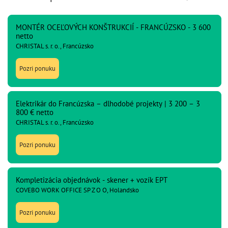
MONTÉR OCEĽOVÝCH KONŠTRUKCIÍ - FRANCÚZSKO - 3 600
netto
CHRISTAL s. r. o., Francúzsko
Pozri ponuku
Elektrikár do Francúzska – dlhodobé projekty | 3 200 – 3
800 € netto
CHRISTAL s. r. o., Francúzsko
Pozri ponuku
Kompletizácia objednávok - skener + vozík EPT
COVEBO WORK OFFICE SP Z O O, Holandsko
Pozri ponuku