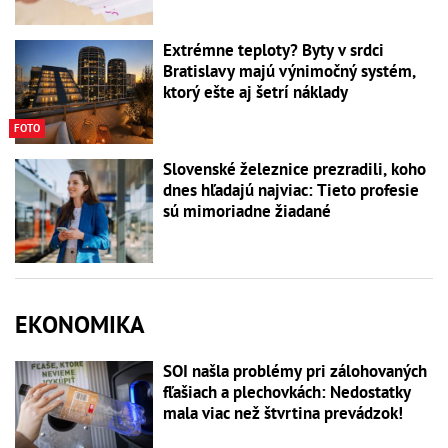
Extrémne teploty? Byty v srdci
Bratislavy majú výnimočný systém,
ktorý ešte aj šetrí náklady
FOTO
Slovenské železnice prezradili, koho
dnes hľadajú najviac: Tieto profesie
sú mimoriadne žiadané
EKONOMIKA
SOI našla problémy pri zálohovaných
fľašiach a plechovkách: Nedostatky
mala viac než štvrtina prevádzok!