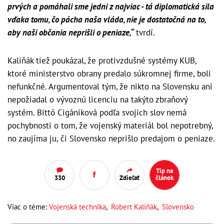
prvých a pomáhali sme jedni z najviac - tá diplomatická sila
vďaka tomu, čo pácha naša vláda, nie je dostatočná na to,
aby naši občania neprišli o peniaze,“
tvrdí.
Kaliňák tiež poukázal, že protivzdušné systémy KUB,
ktoré ministerstvo obrany predalo súkromnej firme, boli
nefunkčné. Argumentoval tým, že nikto na Slovensku ani
nepožiadal o vývoznú licenciu na takýto zbraňový
systém. Bittó Cigániková podľa svojich slov nemá
pochybnosti o tom, že vojenský materiál bol nepotrebný,
no zaujíma ju, či Slovensko neprišlo predajom o peniaze.
Tip na
330
Zdieľať
článok
Viac o téme:
Vojenská technika
,
Robert Kaliňák
,
Slovensko