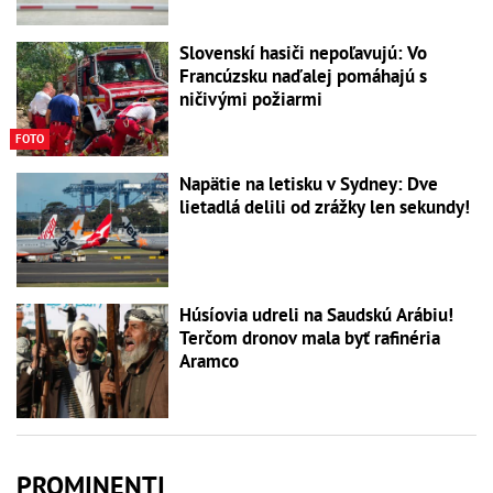
Slovenskí hasiči nepoľavujú: Vo
Francúzsku naďalej pomáhajú s
ničivými požiarmi
FOTO
Napätie na letisku v Sydney: Dve
lietadlá delili od zrážky len sekundy!
Húsíovia udreli na Saudskú Arábiu!
Terčom dronov mala byť rafinéria
Aramco
PROMINENTI