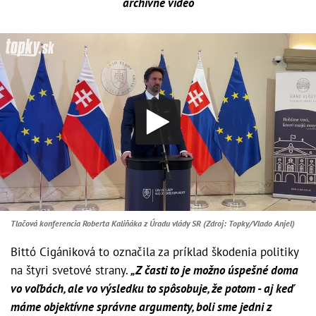
archívne video
Tlačová konferencia Roberta Kaliňáka z Úradu vlády SR (Zdroj: Topky/Vlado Anjel)
Bittó Cigániková to označila za príklad škodenia politiky
na štyri svetové strany.
„Z časti to je možno úspešné doma
vo voľbách, ale vo výsledku to spôsobuje, že potom - aj keď
máme objektívne správne argumenty, boli sme jedni z