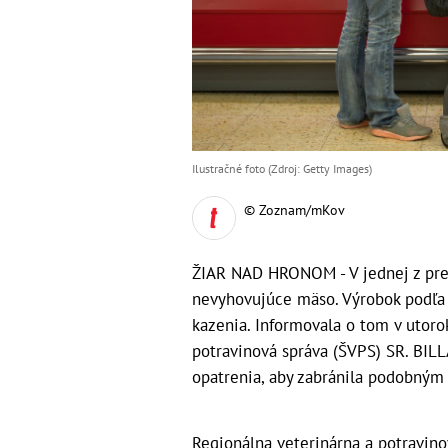
Ilustračné foto (Zdroj: Getty Images)
© Zoznam/mKov
ŽIAR NAD HRONOM - V jednej z pre
nevyhovujúce mäso. Výrobok podľa 
kazenia. Informovala o tom v utoro
potravinová správa (ŠVPS) SR. BILLA
opatrenia, aby zabránila podobným 
Regionálna veterinárna a potravin