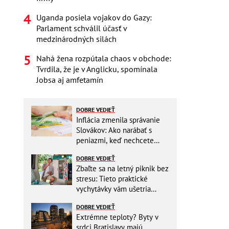
Uganda posiela vojakov do Gazy:
Parlament schválil účasť v
medzinárodných silách
Nahá žena rozpútala chaos v obchode:
Tvrdila, že je v Anglicku, spomínala
Jobsa aj amfetamín
DOBRE VEDIEŤ
Inflácia zmenila správanie
Slovákov: Ako narábať s
peniazmi, keď nechcete
zbytočne riskovať?
DOBRE VEDIEŤ
Zbaľte sa na letný piknik bez
stresu: Tieto praktické
vychytávky vám ušetria
miesto v batohu!
DOBRE VEDIEŤ
Extrémne teploty? Byty v
srdci Bratislavy majú