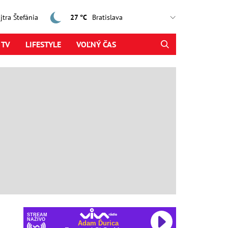
ajtra Štefánia
27 °C
 TV
LIFESTYLE
VOĽNÝ ČAS
STREAM
NAŽIVO
Adam Ďurica