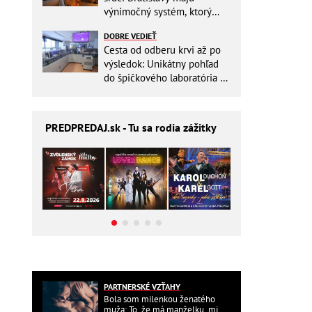
výnimočný systém, ktorý
ešte aj šetrí náklady
DOBRE VEDIEŤ
Cesta od odberu krvi až po
výsledok: Unikátny pohľad
do špičkového laboratória na
Slovensku
PREDPREDAJ
.sk - Tu sa rodia zážitky
PARTNERSKÉ VZŤAHY
Bola som milenkou ženatého
muža: To, že má manželku, mi