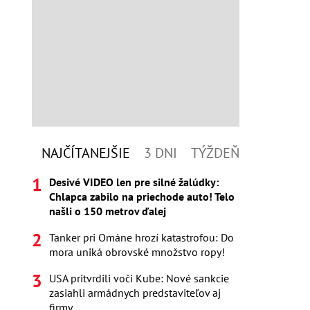
NAJČÍTANEJŠIE
3 DNI
TÝŽDEŇ
Desivé VIDEO len pre silné žalúdky:
Chlapca zabilo na priechode auto! Telo
našli o 150 metrov ďalej
Tanker pri Ománe hrozí katastrofou: Do
mora uniká obrovské množstvo ropy!
USA pritvrdili voči Kube: Nové sankcie
zasiahli armádnych predstaviteľov aj
firmy