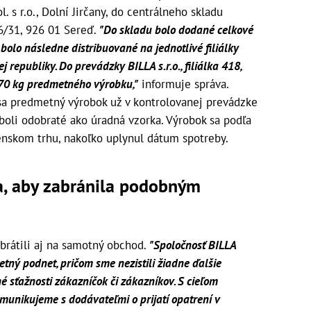
. s r.o., Dolní Jirčany, do centrálneho skladu
6/31, 926 01 Sereď.
"Do skladu bolo dodané celkové
bolo následne distribuované na jednotlivé filiálky
 republiky. Do prevádzky BILLA s.r.o., filiálka 418,
70 kg predmetného výrobku,"
informuje správa.
 sa predmetný výrobok už v kontrolovanej prevádzke
boli odobraté ako úradná vzorka. Výrobok sa podľa
enskom trhu, nakoľko uplynul dátum spotreby.
a, aby zabránila podobným
brátili aj na samotný obchod.
"Spoločnosť BILLA
ný podnet, pričom sme nezistili žiadne ďalšie
 sťažnosti zákazníčok či zákazníkov. S cieľom
unikujeme s dodávateľmi o prijatí opatrení v