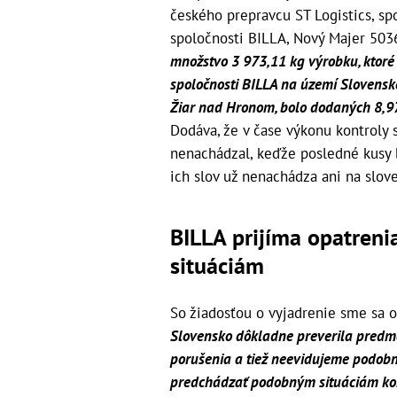
českého prepravcu ST Logistics, spol
spoločnosti BILLA, Nový Majer 503
množstvo 3 973,11 kg výrobku, ktoré 
spoločnosti BILLA na území Slovenskej
Žiar nad Hronom, bolo dodaných 8,9
Dodáva, že v čase výkonu kontroly
nenachádzal, keďže posledné kusy 
ich slov už nenachádza ani na slov
BILLA prijíma opatreni
situáciám
So žiadosťou o vyjadrenie sme sa o
Slovensko dôkladne preverila predmet
porušenia a tiež neevidujeme podobné
predchádzať podobným situáciám kom