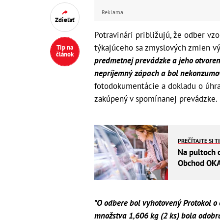
Reklama
Zdieľať
Potravinári približujú, že odber vz
týkajúceho sa zmyslových zmien vý
Tip na
článok
predmetnej prevádzke a jeho otvoren
nepríjemný zápach a bol nekonzumov
fotodokumentácie a dokladu o úhra
zakúpený v spomínanej prevádzke.
PREČÍTAJTE SI T
Na pultoch 
Obchod OKAM
"O odbere bol vyhotovený Protokol o
množstva 1,606 kg (2 ks) bola odobr