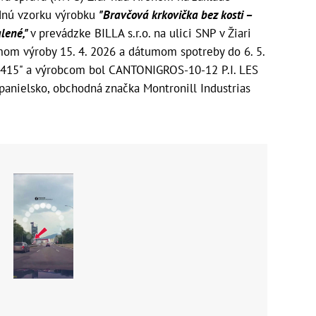
adnú vzorku výrobku
"Bravčová krkovička bez kosti –
lené,"
v prevádzke BILLA s.r.o. na ulici SNP v Žiari
mom výroby 15. 4. 2026 a dátumom spotreby do 6. 5.
0415" a výrobcom bol CANTONIGROS-10-12 P.I. LES
panielsko, obchodná značka Montronill Industrias