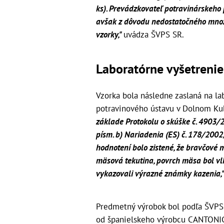
ks). Prevádzkovateľ potravinárskeho
avšak z dôvodu nedostatočného množ
vzorky,"
uvádza ŠVPS SR.
Laboratórne vyšetrenie
Vzorka bola následne zaslaná na la
potravinového ústavu v Dolnom Ku
základe Protokolu o skúške č. 4903
písm. b) Nariadenia (ES) č. 178/200
hodnotení bolo zistené, že bravčové 
mäsová tekutina, povrch mäsa bol vl
vykazovali výrazné známky kazenia,
Predmetný výrobok bol podľa ŠVPS 
od španielskeho výrobcu CANTONIG