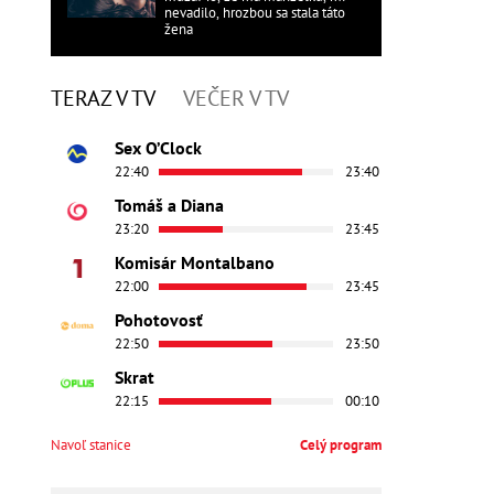
nevadilo, hrozbou sa stala táto
žena
TERAZ V TV
VEČER V TV
Sex O’Clock
22:40
23:40
Tomáš a Diana
23:20
23:45
Komisár Montalbano
22:00
23:45
Pohotovosť
22:50
23:50
Skrat
22:15
00:10
Navoľ stanice
Celý program