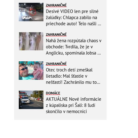
ZAHRANIČNÉ
Desivé VIDEO len pre silné
žalúdky: Chlapca zabilo na
priechode auto! Telo našli o
150 metrov ďalej
ZAHRANIČNÉ
Nahá žena rozpútala chaos v
obchode: Tvrdila, že je v
Anglicku, spomínala Jobsa aj
amfetamín
ZAHRANIČNÉ
Otec troch detí zmeškal
lietadlo: Mal šťastie v
nešťastí! Zachránilo mu to
život
DOMÁCE
AKTUÁLNE Nové informácie
z kúpaliska pri Šali: 8 ľudí
skončilo v nemocnici