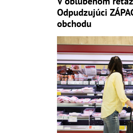
V obľúbenom reťaz
Odpudzujúci ZÁPAC
obchodu