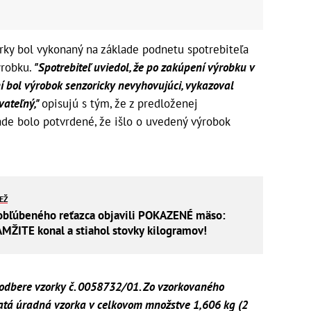
orky bol vykonaný na základe podnetu spotrebiteľa
robku.
"Spotrebiteľ uviedol, že po zakúpení výrobku v
í bol výrobok senzoricky nevyhovujúci, vykazoval
ateľný,"
opisujú s tým, že z predloženej
de bolo potvrdené, že išlo o uvedený výrobok
IEŽ
obľúbeného reťazca objavili POKAZENÉ mäso:
ŽITE konal a stiahol stovky kilogramov!
 odbere vzorky č. 0058732/01. Zo vzorkovaného
atá úradná vzorka v celkovom množstve 1,606 kg (2