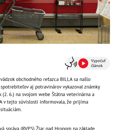
Vypočuť
článok
vádzok obchodného reťazca BILLA sa našlo
spotrebiteľov aj potravinárov vykazoval známky
k (2. 6.) na svojom webe Štátna veterinárna a
 v tejto súvislosti informovala, že prijíma
situáciám.
ová správa (RVPS) Žiar nad Hronom na základe