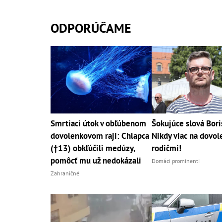
ODPORÚČAME
Smrtiaci útok v obľúbenom
Šokujúce slová Bori
dovolenkovom raji: Chlapca
Nikdy viac na dovol
(†13) obkľúčili medúzy,
rodičmi!
pomôcť mu už nedokázali
Domáci prominenti
Zahraničné