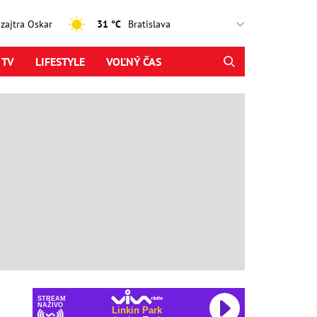
, zajtra Oskar
31 °C
 TV
LIFESTYLE
VOĽNÝ ČAS
STREAM
NAŽIVO
Linkin Park