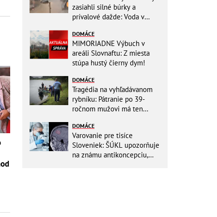
zasiahli silné búrky a
prívalové dažde: Voda v
mestách sa valí ulicami!
DOMÁCE
MIMORIADNE Výbuch v
areáli Slovnaftu: Z miesta
stúpa hustý čierny dym!
DOMÁCE
Tragédia na vyhľadávanom
rybníku: Pátranie po 39-
ročnom mužovi má ten
najsmutnejší koniec
DOMÁCE
Varovanie pre tisíce
o
Sloveniek: ŠÚKL upozorňuje
na známu antikoncepciu,
hod
môže zvyšovať riziko nádoru