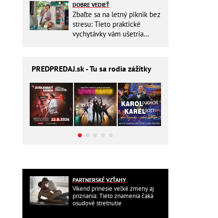
DOBRE VEDIEŤ
Zbaľte sa na letný piknik bez
stresu: Tieto praktické
vychytávky vám ušetria
miesto v batohu!
PREDPREDAJ
.sk - Tu sa rodia zážitky
PARTNERSKÉ VZŤAHY
Víkend prinesie veľké zmeny aj
priznania: Tieto znamenia čaká
osudové stretnutie