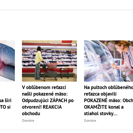
V obľúbenom reťazci
Na pultoch obľúbenéh
našli pokazené mäso:
reťazca objavili
a šíri
Odpudzujúci ZÁPACH po
POKAZENÉ mäso: Obc
TO si
otvorení! REAKCIA
OKAMŽITE konal a
obchodu
stiahol stovky
kilogramov!
Domáce
Domáce