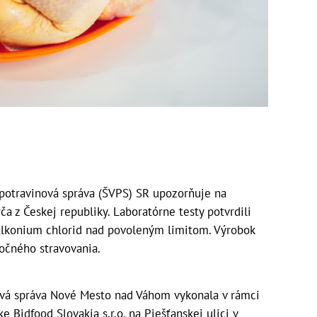
 potravinová správa (ŠVPS) SR upozorňuje na
 z Českej republiky. Laboratórne testy potvrdili
alkonium chlorid nad povoleným limitom. Výrobok
ločného stravovania.
ová správa Nové Mesto nad Váhom vykonala v rámci
Bidfood Slovakia s.r.o. na Piešťanskej ulici v