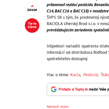
prítomnosť rezíduí pesticídu Benzalk
Zdieľať
C14, BAC C16 a BAC C18) v množstve
ŠVPS SR s tým, že predmetný výrob
RACIOLA Uherský Brod s.r.o. v mno
Tip na
článok
prevádzkujúcim zariadenia spoločnéh
Inšpektori nariadili opatrenia stia
informácií od distribútora Bidfood 
spotrebiteľov dostupný.
Viac o téme:
Kurča
,
Pesticíd
,
Štát
Pridajte si Topky.sk
medzi Vaše p
Nahlásiť chybu