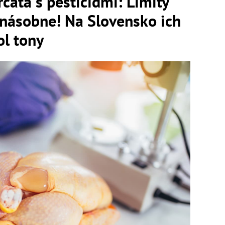
rčatá s pesticídmi: Limity
onásobne! Na Slovensko ich
ol tony