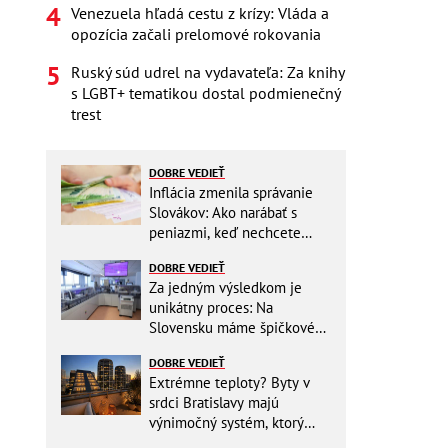
Venezuela hľadá cestu z krízy: Vláda a
opozícia začali prelomové rokovania
Ruský súd udrel na vydavateľa: Za knihy
s LGBT+ tematikou dostal podmienečný
trest
DOBRE VEDIEŤ
Inflácia zmenila správanie
Slovákov: Ako narábať s
peniazmi, keď nechcete
zbytočne riskovať?
DOBRE VEDIEŤ
Za jedným výsledkom je
unikátny proces: Na
Slovensku máme špičkové
pracovisko
DOBRE VEDIEŤ
Extrémne teploty? Byty v
srdci Bratislavy majú
výnimočný systém, ktorý
ešte aj šetrí náklady