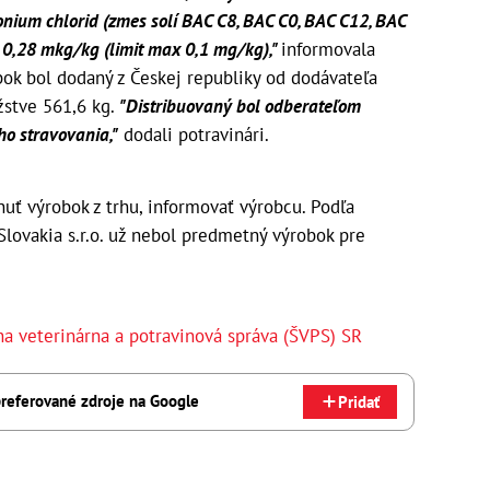
onium chlorid (zmes solí BAC C8, BAC C0, BAC C12, BAC
 0,28 mkg/kg (limit max 0,1 mg/kg),"
informovala
ok bol dodaný z Českej republiky od dodávateľa
žstve 561,6 kg.
"Distribuovaný bol odberateľom
o stravovania,"
dodali potravinári.
hnuť výrobok z trhu, informovať výrobcu. Podľa
Slovakia s.r.o. už nebol predmetný výrobok pre
na veterinárna a potravinová správa (ŠVPS) SR
referované zdroje na Google
Pridať