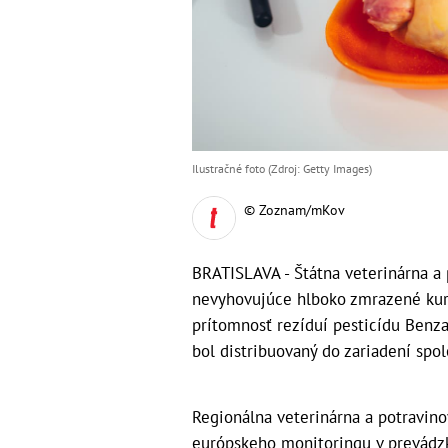
Ilustračné foto (Zdroj: Getty Images)
© Zoznam/mKov
BRATISLAVA - Štátna veterinárna a
nevyhovujúce hlboko zmrazené kurča
prítomnosť rezíduí pesticídu Benz
bol distribuovaný do zariadení spo
Regionálna veterinárna a potravin
európskeho monitoringu v prevádzke 