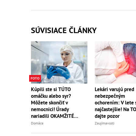
SÚVISIACE ČLÁNKY
FOTO
Kúpili ste si TÚTO
Lekári varujú pred
omáčku alebo syr?
nebezpečným
Môžete skončiť v
ochorením: V lete s
nemocnici! Úrady
najčastejšie! Na TO
nariadili OKAMŽITÉ
dajte pozor
stiahnutie z predaja
Domáce
Zaujímavosti