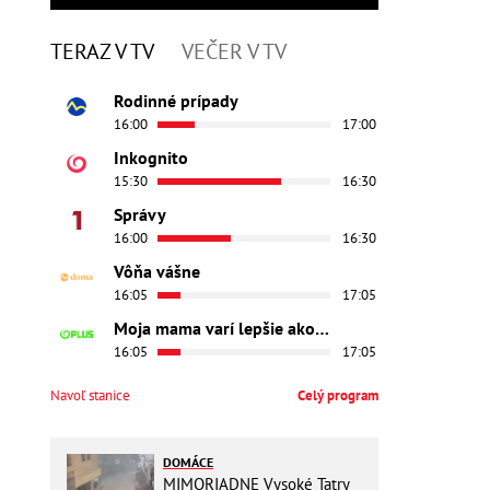
TERAZ V TV
VEČER V TV
Rodinné prípady
16:00
17:00
Inkognito
15:30
16:30
Správy
16:00
16:30
Vôňa vášne
16:05
17:05
Moja mama varí lepšie ako tvoja
16:05
17:05
Navoľ stanice
Celý program
DOMÁCE
MIMORIADNE Vysoké Tatry