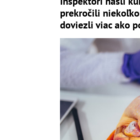
Inšpektori našli ku
prekročili niekoľk
doviezli viac ako p