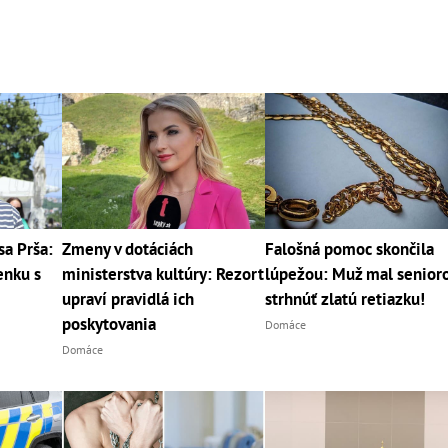
sa Prša:
Zmeny v dotáciách
Falošná pomoc skončila
enku s
ministerstva kultúry: Rezort
lúpežou: Muž mal senior
upraví pravidlá ich
strhnúť zlatú retiazku!
poskytovania
Domáce
Domáce