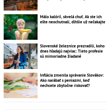
Málo kalórií, skvelá chuť. Ak ste ich
ešte neochutnali, dlhšie už nečakajte
Slovenské železnice prezradili, koho
dnes hľadajú najviac: Tieto profesie
sú mimoriadne žiadané
Inflácia zmenila správanie Slovákov:
Ako narábať s peniazmi, keď
nechcete zbytočne riskovať?