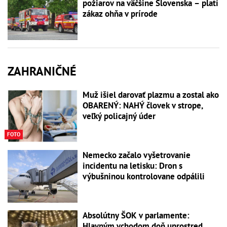
požiarov na väčšine Slovenska – platí
zákaz ohňa v prírode
ZAHRANIČNÉ
Muž išiel darovať plazmu a zostal ako
OBARENÝ: NAHÝ človek v strope,
veľký policajný úder
FOTO
Nemecko začalo vyšetrovanie
incidentu na letisku: Dron s
výbušninou kontrolovane odpálili
Absolútny ŠOK v parlamente:
Hlavným vchodom doň uprostred