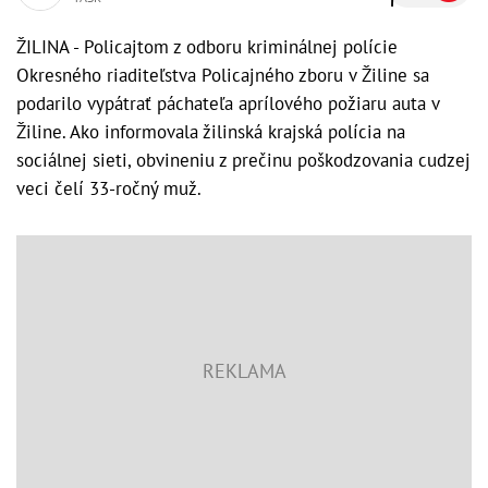
ŽILINA - Policajtom z odboru kriminálnej polície
Okresného riaditeľstva Policajného zboru v Žiline sa
podarilo vypátrať páchateľa aprílového požiaru auta v
Žiline. Ako informovala žilinská krajská polícia na
sociálnej sieti, obvineniu z prečinu poškodzovania cudzej
veci čelí 33-ročný muž.