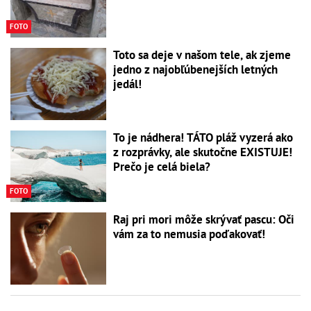
FOTO
Toto sa deje v našom tele, ak zjeme
jedno z najobľúbenejších letných
jedál!
To je nádhera! TÁTO pláž vyzerá ako
z rozprávky, ale skutočne EXISTUJE!
Prečo je celá biela?
FOTO
Raj pri mori môže skrývať pascu: Oči
vám za to nemusia poďakovať!