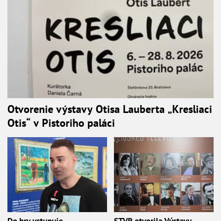
Otvorenie výstavy Otisa Lauberta „Kresliaci
Otis“ v Pistoriho paláci
Do hry vstupuje
STVR otvorila Výstavu