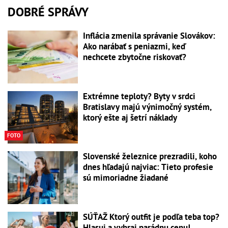
DOBRÉ SPRÁVY
Inflácia zmenila správanie Slovákov:
Ako narábať s peniazmi, keď
nechcete zbytočne riskovať?
Extrémne teploty? Byty v srdci
Bratislavy majú výnimočný systém,
ktorý ešte aj šetrí náklady
FOTO
Slovenské železnice prezradili, koho
dnes hľadajú najviac: Tieto profesie
sú mimoriadne žiadané
SÚŤAŽ Ktorý outfit je podľa teba top?
Hlasuj a vyhraj parádnu cenu!