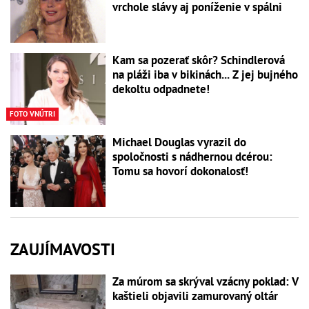
vrchole slávy aj poníženie v spálni
Kam sa pozerať skôr? Schindlerová
na pláži iba v bikinách... Z jej bujného
dekoltu odpadnete!
FOTO VNÚTRI
Michael Douglas vyrazil do
spoločnosti s nádhernou dcérou:
Tomu sa hovorí dokonalosť!
ZAUJÍMAVOSTI
Za múrom sa skrýval vzácny poklad: V
kaštieli objavili zamurovaný oltár