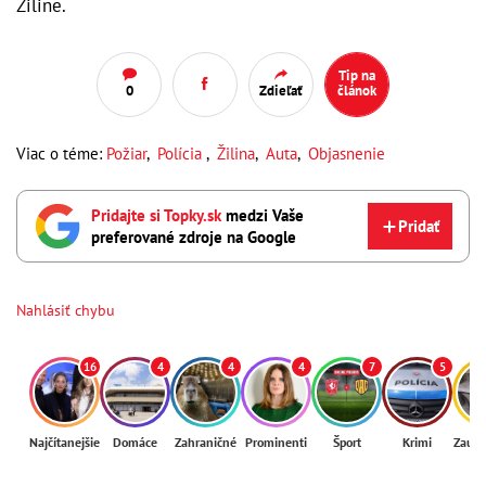
Žiline.
Tip na
0
Zdieľať
článok
Viac o téme:
Požiar
,
Polícia
,
Žilina
,
Auta
,
Objasnenie
Pridajte si Topky.sk
medzi Vaše
Pridať
preferované zdroje na Google
Nahlásiť chybu
16
4
4
4
7
5
Najčítanejšie
Domáce
Zahraničné
Prominenti
Šport
Krimi
Zaují