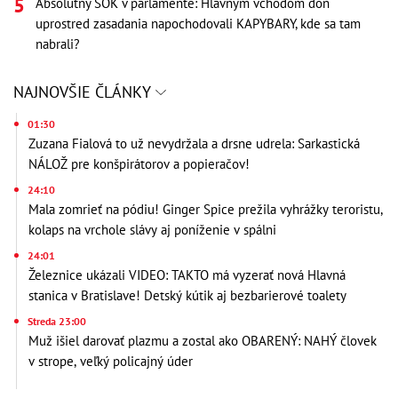
Absolútny ŠOK v parlamente: Hlavným vchodom doň
uprostred zasadania napochodovali KAPYBARY, kde sa tam
nabrali?
NAJNOVŠIE ČLÁNKY
01:30
Zuzana Fialová to už nevydržala a drsne udrela: Sarkastická
NÁLOŽ pre konšpirátorov a popieračov!
24:10
Mala zomrieť na pódiu! Ginger Spice prežila vyhrážky teroristu,
kolaps na vrchole slávy aj poníženie v spálni
24:01
Železnice ukázali VIDEO: TAKTO má vyzerať nová Hlavná
stanica v Bratislave! Detský kútik aj bezbarierové toalety
Streda 23:00
Muž išiel darovať plazmu a zostal ako OBARENÝ: NAHÝ človek
v strope, veľký policajný úder