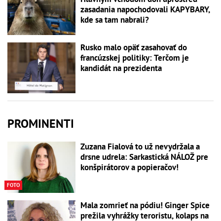
zasadania napochodovali KAPYBARY,
kde sa tam nabrali?
Rusko malo opäť zasahovať do
francúzskej politiky: Terčom je
kandidát na prezidenta
PROMINENTI
Zuzana Fialová to už nevydržala a
drsne udrela: Sarkastická NÁLOŽ pre
konšpirátorov a popieračov!
FOTO
Mala zomrieť na pódiu! Ginger Spice
prežila vyhrážky teroristu, kolaps na