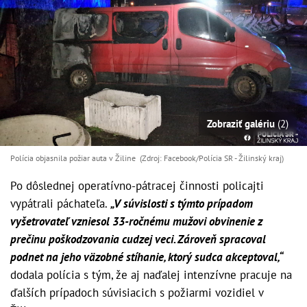
Zobraziť galériu
(2)
Polícia objasnila požiar auta v Žiline (Zdroj: Facebook/Polícia SR - Žilinský kraj )
Po dôslednej operatívno-pátracej činnosti policajti
vypátrali páchateľa.
„V súvislosti s týmto prípadom
vyšetrovateľ vzniesol 33-ročnému mužovi obvinenie z
prečinu poškodzovania cudzej veci. Zároveň spracoval
podnet na jeho väzobné stíhanie, ktorý sudca akceptoval,“
dodala polícia s tým, že aj naďalej intenzívne pracuje na
ďalších prípadoch súvisiacich s požiarmi vozidiel v