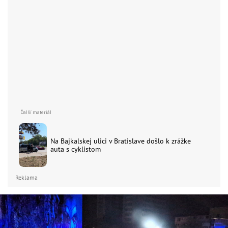
Na Bajkalskej ulici v Bratislave došlo k zrážke
auta s cyklistom
Reklama