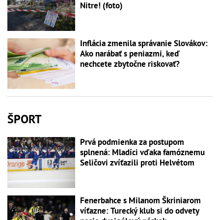
Nitre! (foto)
Inflácia zmenila správanie Slovákov:
Ako narábať s peniazmi, keď
nechcete zbytočne riskovať?
ŠPORT
Prvá podmienka za postupom
splnená: Mladíci vďaka famóznemu
Seličovi zvíťazili proti Helvétom
Fenerbahce s Milanom Škriniarom
víťazne: Turecký klub si do odvety