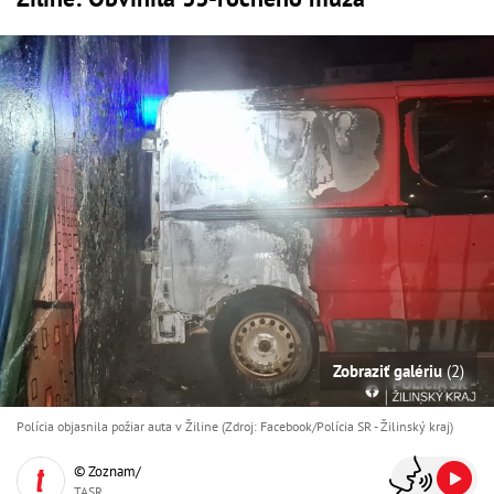
Zobraziť galériu
(2)
Polícia objasnila požiar auta v Žiline (Zdroj: Facebook/Polícia SR - Žilinský kraj )
© Zoznam/
TASR