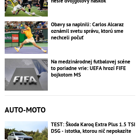
nesie dvojgólový náskok
Obavy sa naplnili: Carlos Alcaraz
oznámil svetu správu, ktorú sme
nechceli počuť
Na medzinárodnej futbalovej scéne
to poriadne vrie: UEFA hrozí FIFE
bojkotom MS
AUTO-MOTO
TEST: Škoda Karoq Extra Plus 1.5 TSI
DSG - istotka, ktorou nič nepokazíte