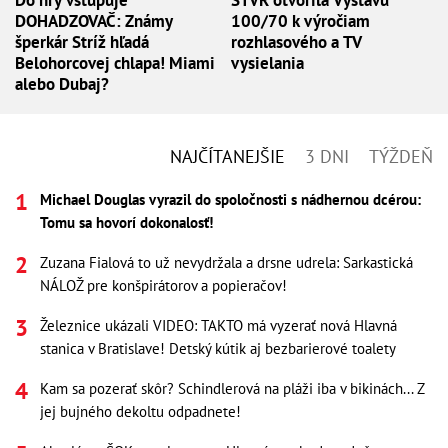
DOHADZOVAČ: Známy
100/70 k výročiam
šperkár Stríž hľadá
rozhlasového a TV
Belohorcovej chlapa! Miami
vysielania
alebo Dubaj?
NAJČÍTANEJŠIE
3 DNI
TÝŽDEŇ
Michael Douglas vyrazil do spoločnosti s nádhernou dcérou:
Tomu sa hovorí dokonalosť!
Zuzana Fialová to už nevydržala a drsne udrela: Sarkastická
NÁLOŽ pre konšpirátorov a popieračov!
Železnice ukázali VIDEO: TAKTO má vyzerať nová Hlavná
stanica v Bratislave! Detský kútik aj bezbarierové toalety
Kam sa pozerať skôr? Schindlerová na pláži iba v bikinách... Z
jej bujného dekoltu odpadnete!