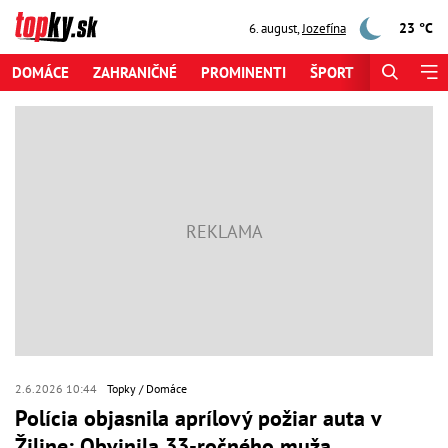
23 °C
6. august
,
Jozefína
DOMÁCE
ZAHRANIČNÉ
PROMINENTI
ŠPORT
ZAUJÍMAV
2.6.2026 10:44
Topky
Domáce
Polícia objasnila aprílový požiar auta v
Žiline: Obvinila 33-ročného muža