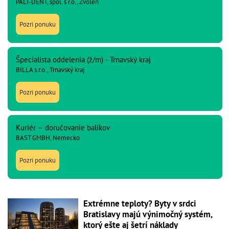
PALI-DENT, spol. s r.o., Zvolen
Pozri ponuku
Špecialista oddelenia (ž/m) - Trnavský kraj
BILLA s.r.o., Trnavský kraj
Pozri ponuku
Kuriér – doručovanie balíkov
BAST GMBH, Nemecko
Pozri ponuku
Extrémne teploty? Byty v srdci
Bratislavy majú výnimočný systém,
ktorý ešte aj šetrí náklady