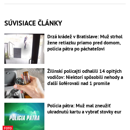
SÚVISIACE ČLÁNKY
Drzá krádež v Bratislave: Muž strhol
žene retiazku priamo pred domom,
polícia pátra po páchateľovi
Žilinskí policajti odhalili 14 opitých
vodičov: Niektorí spôsobili nehody a
ďalší šoférovali nad 1 promile
Polícia pátra: Muž mal zneužiť
ukradnutú kartu a vybrať stovky eur
FOTO