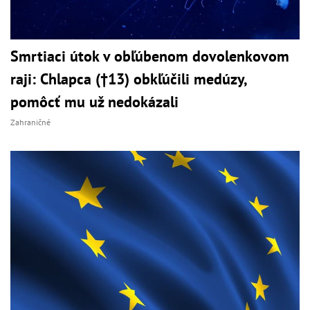
Smrtiaci útok v obľúbenom dovolenkovom
raji: Chlapca (†13) obkľúčili medúzy,
pomôcť mu už nedokázali
Zahraničné