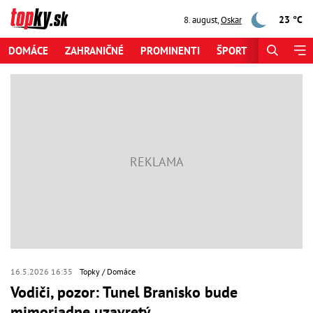
23 °C
8. august
,
Oskar
DOMÁCE
ZAHRANIČNÉ
PROMINENTI
ŠPORT
ZAUJÍMAV
16.5.2026 16:35
Topky
Domáce
Vodiči, pozor: Tunel Branisko bude
mimoriadne uzavretý