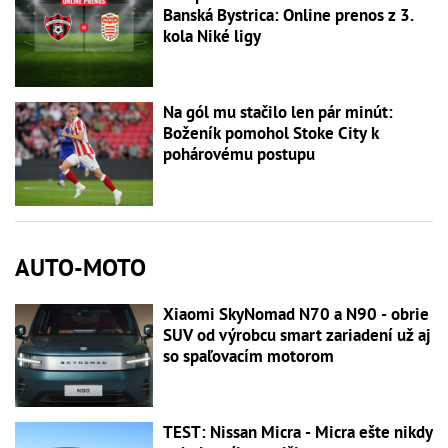
Banská Bystrica: Online prenos z 3.
kola Niké ligy
Na gól mu stačilo len pár minút:
Boženík pomohol Stoke City k
pohárovému postupu
AUTO-MOTO
Xiaomi SkyNomad N70 a N90 - obrie
SUV od výrobcu smart zariadení už aj
so spaľovacím motorom
TEST: Nissan Micra - Micra ešte nikdy