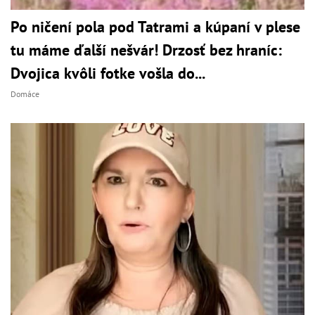
Po ničení pola pod Tatrami a kúpaní v plese
tu máme ďalší nešvár! Drzosť bez hraníc:
Dvojica kvôli fotke vošla do...
Domáce