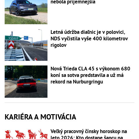
nebola príjemnejšia
Letná údržba diaľnic je v polovici,
NDS vyčistila vyše 400 kilometrov
rigolov
Nová Trieda CLA 45 s výkonom 680
koní sa sotva predstavila a už má
rekord na Nurburgringu
KARIÉRA A MOTIVÁCIA
Veľký pracovný čínsky horoskop na
leto 2026: Kto dostane šancu na