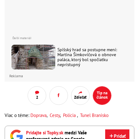
Spišský hrad sa postupne mení:
Martina Šimkovičová o obnove
paláca, ktorý bol spočiatku
neprístupný
Reklama
Tip na
2
Zdieľať
článok
Viac o téme:
Doprava
,
Cesty
,
Polícia
,
Tunel Branisko
Pridajte si Topky.sk
medzi Vaše
Pridať
preferované zdroje na Google