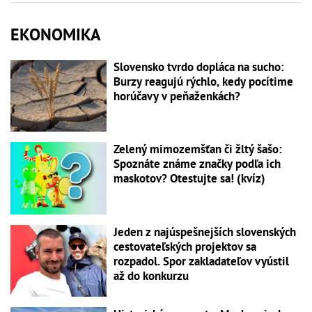
EKONOMIKA
Slovensko tvrdo dopláca na sucho:
Burzy reagujú rýchlo, kedy pocítime
horúčavy v peňaženkách?
Zelený mimozemšťan či žltý šašo:
Spoznáte známe značky podľa ich
maskotov? Otestujte sa! (kvíz)
Jeden z najúspešnejších slovenských
cestovateľských projektov sa
rozpadol. Spor zakladateľov vyústil
až do konkurzu