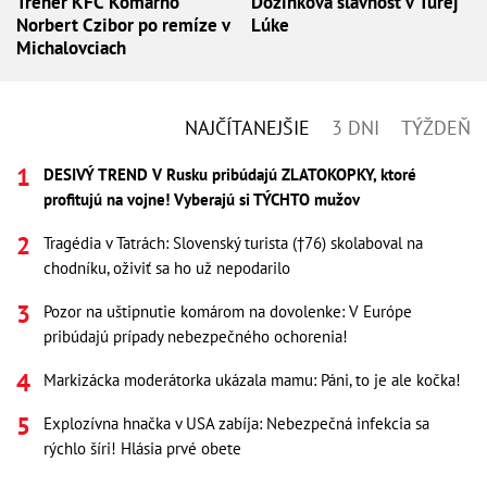
Tréner KFC Komárno
Dožinková slávnosť v Turej
Norbert Czibor po remíze v
Lúke
Michalovciach
NAJČÍTANEJŠIE
3 DNI
TÝŽDEŇ
DESIVÝ TREND V Rusku pribúdajú ZLATOKOPKY, ktoré
profitujú na vojne! Vyberajú si TÝCHTO mužov
Tragédia v Tatrách: Slovenský turista (†76) skolaboval na
chodníku, oživiť sa ho už nepodarilo
Pozor na uštipnutie komárom na dovolenke: V Európe
pribúdajú prípady nebezpečného ochorenia!
Markizácka moderátorka ukázala mamu: Páni, to je ale kočka!
Explozívna hnačka v USA zabíja: Nebezpečná infekcia sa
rýchlo šíri! Hlásia prvé obete