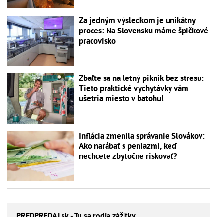
Za jedným výsledkom je unikátny
proces: Na Slovensku máme špičkové
pracovisko
Zbaľte sa na letný piknik bez stresu:
Tieto praktické vychytávky vám
ušetria miesto v batohu!
Inflácia zmenila správanie Slovákov:
Ako narábať s peniazmi, keď
nechcete zbytočne riskovať?
PREDPREDAJ
.sk - Tu sa rodia zážitky