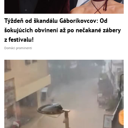
Týždeň od škandálu Gáboríkovcov: Od
šokujúcich obvinení až po nečakané zábery
z festivalu!
Domáci prominenti