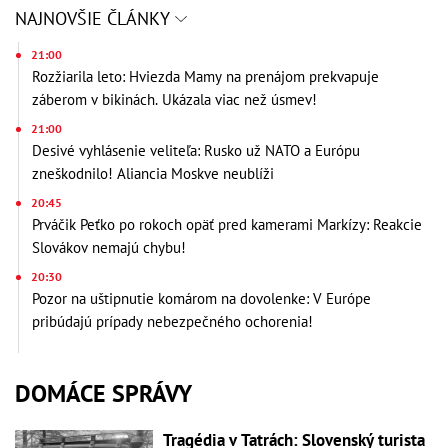
NAJNOVŠIE ČLÁNKY
21:00
Rozžiarila leto: Hviezda Mamy na prenájom prekvapuje
záberom v bikinách. Ukázala viac než úsmev!
21:00
Desivé vyhlásenie veliteľa: Rusko už NATO a Európu
zneškodnilo! Aliancia Moskve neublíži
20:45
Prváčik Peťko po rokoch opäť pred kamerami Markízy: Reakcie
Slovákov nemajú chybu!
20:30
Pozor na uštipnutie komárom na dovolenke: V Európe
pribúdajú prípady nebezpečného ochorenia!
DOMÁCE SPRÁVY
Tragédia v Tatrách: Slovenský turista