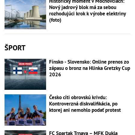
Historický moment v Mochovciach:
Nový jadrový blok má za sebou
rozhodujúci krok k výrobe elektriny
(foto)
ŠPORT
Fínsko - Slovensko: Online prenos zo
zápasu o bronz na Hlinka Gretzky Cup
2026
Česko cíti obrovskú krivdu:
Kontroverzná diskvalifikácia, po
ktorej ani nemohlo podať protest
FC Spartak Trnava – MFK Dukla