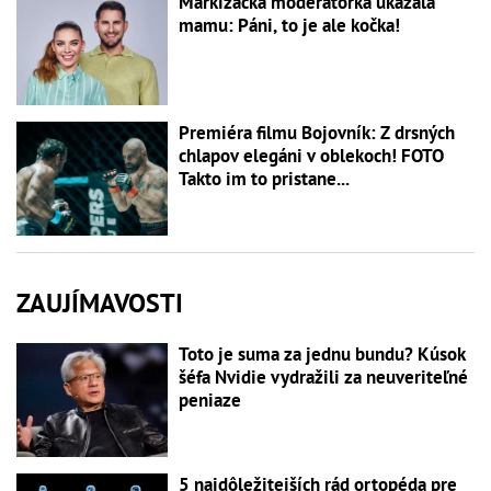
Markizácka moderátorka ukázala
mamu: Páni, to je ale kočka!
Premiéra filmu Bojovník: Z drsných
chlapov elegáni v oblekoch! FOTO
Takto im to pristane...
ZAUJÍMAVOSTI
Toto je suma za jednu bundu? Kúsok
šéfa Nvidie vydražili za neuveriteľné
peniaze
5 najdôležitejších rád ortopéda pre