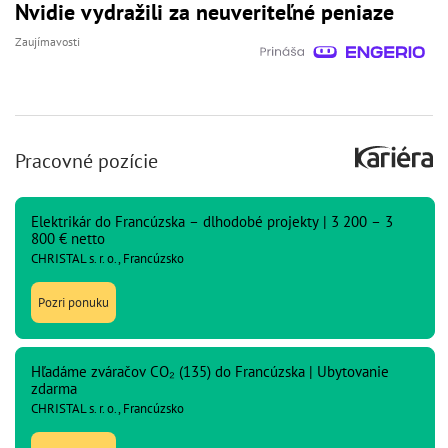
Nvidie vydražili za neuveriteľné peniaze
Zaujímavosti
Pracovné pozície
Elektrikár do Francúzska – dlhodobé projekty | 3 200 – 3
800 € netto
CHRISTAL s. r. o., Francúzsko
Pozri ponuku
Hľadáme zváračov CO₂ (135) do Francúzska | Ubytovanie
zdarma
CHRISTAL s. r. o., Francúzsko