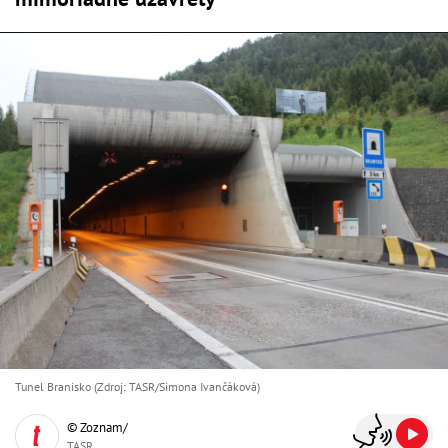
Tunel Branisko (Zdroj: TASR/Simona Ivančáková)
© Zoznam/
TASR