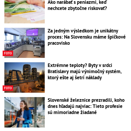
Ako narábať s peniazmi, keď
nechcete zbytočne riskovať?
Za jedným výsledkom je unikátny
proces: Na Slovensku máme špičkové
pracovisko
FOTO
Extrémne teploty? Byty v srdci
Bratislavy majú výnimočný systém,
ktorý ešte aj šetrí náklady
FOTO
Slovenské železnice prezradili, koho
dnes hľadajú najviac: Tieto profesie
sú mimoriadne žiadané