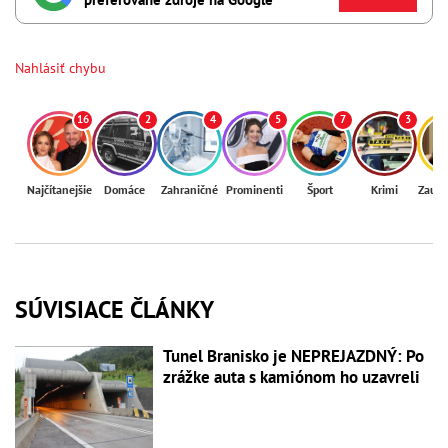
Nahlásiť chybu
16
2
4
5
7
3
Najčítanejšie
Domáce
Zahraničné
Prominenti
Šport
Krimi
Zaují
SÚVISIACE ČLÁNKY
Tunel Branisko je NEPREJAZDNÝ: Po
zrážke auta s kamiónom ho uzavreli