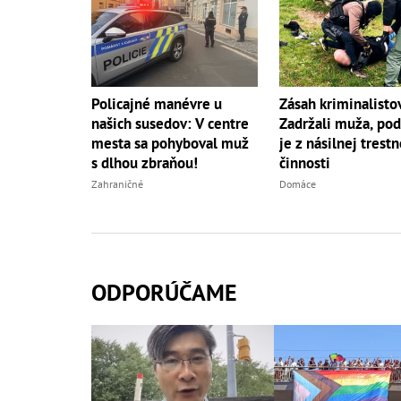
Policajné manévre u
Zásah kriminalisto
našich susedov: V centre
Zadržali muža, pod
mesta sa pohyboval muž
je z násilnej trestn
s dlhou zbraňou!
činnosti
Zahraničné
Domáce
ODPORÚČAME