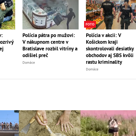
FOTO
v:
Polícia pátra po mužovi:
Polícia v akcii: V
ozrivý
V nákupnom centre v
Košickom kraji
ej
Bratislave rozbil vitríny a
skontrolovali desiatky
odišiel preč
obchodov aj SBS kvôli
rastu kriminality
Domáce
Domáce