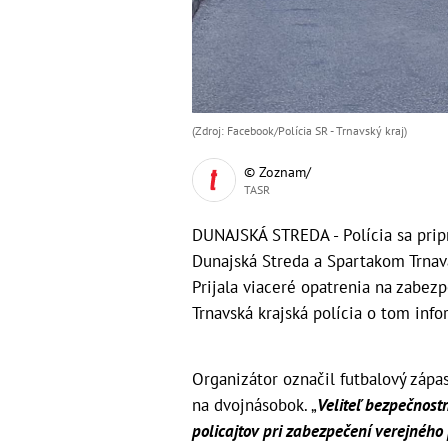
(Zdroj: Facebook/Polícia SR - Trnavský kraj )
© Zoznam/
TASR
DUNAJSKÁ STREDA - Polícia sa prip
Dunajská Streda a Spartakom Trnava,
Prijala viaceré opatrenia na zabez
Trnavská krajská polícia o tom info
Organizátor označil futbalový zápas
na dvojnásobok. „
Veliteľ bezpečnost
policajtov pri zabezpečení verejného