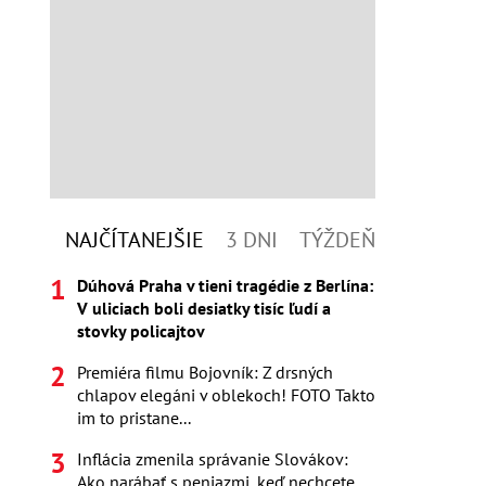
NAJČÍTANEJŠIE
3 DNI
TÝŽDEŇ
Dúhová Praha v tieni tragédie z Berlína:
V uliciach boli desiatky tisíc ľudí a
stovky policajtov
Premiéra filmu Bojovník: Z drsných
chlapov elegáni v oblekoch! FOTO Takto
im to pristane...
Inflácia zmenila správanie Slovákov:
Ako narábať s peniazmi, keď nechcete