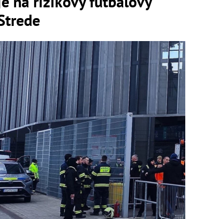
je na rizikový futbalový
Strede