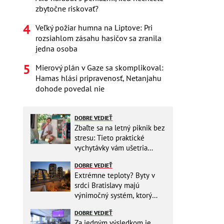
zbytočne riskovať?
Veľký požiar humna na Liptove: Pri
rozsiahlom zásahu hasičov sa zranila
jedna osoba
Mierový plán v Gaze sa skomplikoval:
Hamas hlási pripravenosť, Netanjahu
dohode povedal nie
DOBRE VEDIEŤ
Zbaľte sa na letný piknik bez
stresu: Tieto praktické
vychytávky vám ušetria
miesto v batohu!
DOBRE VEDIEŤ
Extrémne teploty? Byty v
srdci Bratislavy majú
výnimočný systém, ktorý
ešte aj šetrí náklady
DOBRE VEDIEŤ
Za jedným výsledkom je