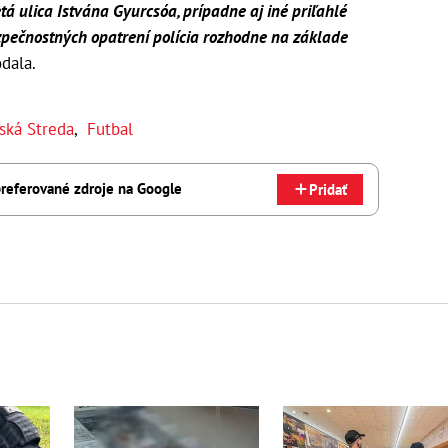
á ulica Istvána Gyurcsóa, prípadne aj iné priľahlé
ezpečnostných opatrení polícia rozhodne na základe
dala.
ská Streda
,
Futbal
referované zdroje na Google
Pridať