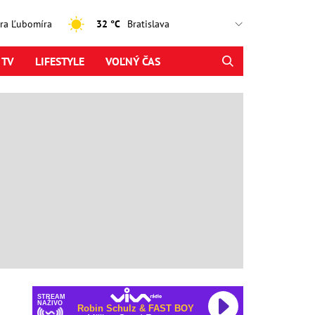
jtra Ľubomíra
32 °C
 TV
LIFESTYLE
VOĽNÝ ČAS
STREAM
NAŽIVO
Robin Schulz & FAST BOY