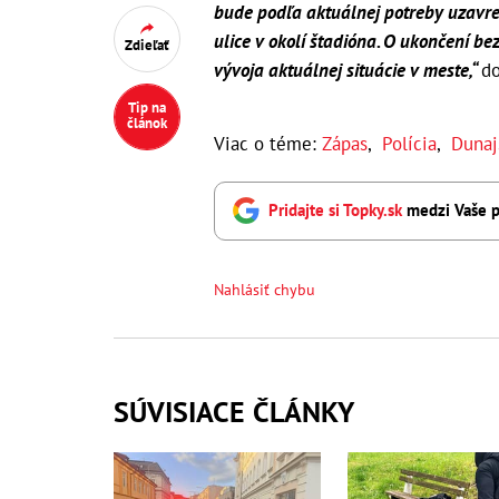
bude podľa aktuálnej potreby uzavret
ulice v okolí štadióna. O ukončení b
Zdieľať
vývoja aktuálnej situácie v meste,“
do
Tip na
článok
Viac o téme:
Zápas
,
Polícia
,
Dunaj
Pridajte si Topky.sk
medzi Vaše p
Nahlásiť chybu
SÚVISIACE ČLÁNKY