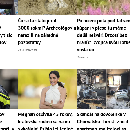
i
Čo sa tu stalo pred
Po ničení pola pod Tatram
V
3000 rokmi? Archeológovia
kúpaní v plese tu máme
y tisíc
narazili na záhadné
ďalší nešvár! Drzosť bez
jtov
pozostatky
hraníc: Dvojica kvôli fotk
vošla do...
Zaujímavosti
Domáce
ov
Meghan oslávila 45 rokov,
Škandál na dovolenke v
e:
kráľovská rodina sa na ňu
Chorvátsku: Turisti zničili
ončil v
vykašľala! Prišlo jej jediné
apartmán, majiteľovi sa