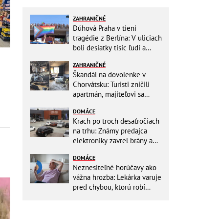
ZAHRANIČNÉ
Dúhová Praha v tieni
tragédie z Berlína: V uliciach
boli desiatky tisíc ľudí a
stovky policajtov
ZAHRANIČNÉ
Škandál na dovolenke v
Chorvátsku: Turisti zničili
apartmán, majiteľovi sa
vysmievali a ešte chcú
DOMÁCE
preplatiť hotel
Krach po troch desaťročiach
na trhu: Známy predajca
elektroniky zavrel brány a
mieri do bankrotu!
DOMÁCE
Neznesiteľné horúčavy ako
vážna hrozba: Lekárka varuje
pred chybou, ktorú robí
väčšina starších ľudí!