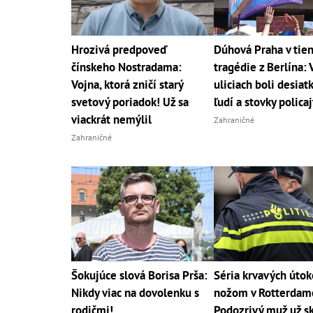
Hrozivá predpoveď
Dúhová Praha v tien
čínskeho Nostradama:
tragédie z Berlína: 
Vojna, ktorá zničí starý
uliciach boli desiatk
svetový poriadok! Už sa
ľudí a stovky polica
viackrát nemýlil
Zahraničné
Zahraničné
Šokujúce slová Borisa Prša:
Séria krvavých útok
Nikdy viac na dovolenku s
nožom v Rotterdam
rodičmi!
Podozrivý muž už sk