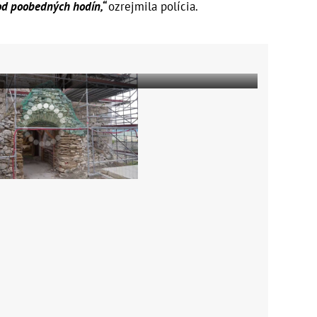
 od poobedných hodín,“
ozrejmila polícia.