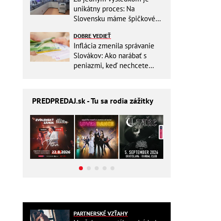
unikátny proces: Na
Slovensku máme špičkové
pracovisko
DOBRE VEDIEŤ
Inflácia zmenila správanie
Slovákov: Ako narábať s
peniazmi, keď nechcete
zbytočne riskovať?
PREDPREDAJ
.sk - Tu sa rodia zážitky
PARTNERSKÉ VZŤAHY