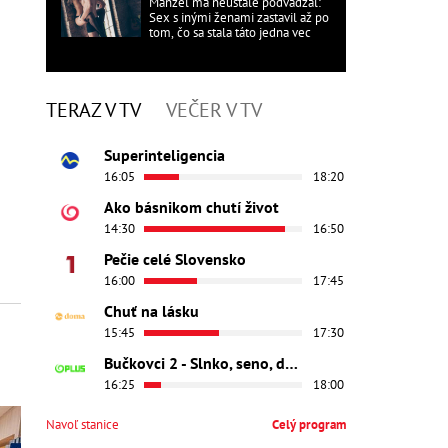
Manžel ma neustále podvádzal:
Sex s inými ženami zastavil až po
tom, čo sa stala táto jedna vec
TERAZ V TV
VEČER V TV
Superinteligencia
16:05
18:20
Ako básnikom chutí život
14:30
16:50
Pečie celé Slovensko
16:00
17:45
Chuť na lásku
15:45
17:30
Bučkovci 2 - Slnko, seno, dedina
16:25
18:00
Navoľ stanice
Celý program