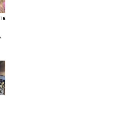
i a
e