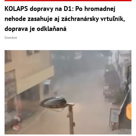
KOLAPS dopravy na D1: Po hromadnej
nehode zasahuje aj záchranársky vrtuľník,
doprava je odklaňaná
Domáce