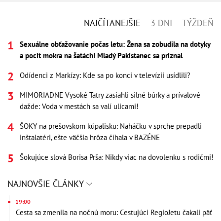
NAJČÍTANEJŠIE
3 DNI
TÝŽDEŇ
Sexuálne obťažovanie počas letu: Žena sa zobudila na dotyky
a pocit mokra na šatách! Mladý Pakistanec sa priznal
Odídenci z Markízy: Kde sa po konci v televízii usídlili?
MIMORIADNE Vysoké Tatry zasiahli silné búrky a prívalové
dažde: Voda v mestách sa valí ulicami!
ŠOKY na prešovskom kúpalisku: Naháčku v sprche prepadli
inštalatéri, ešte väčšia hrôza číhala v BAZÉNE
Šokujúce slová Borisa Prša: Nikdy viac na dovolenku s rodičmi!
NAJNOVŠIE ČLÁNKY
19:00
Cesta sa zmenila na nočnú moru: Cestujúci RegioJetu čakali päť