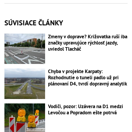
SÚVISIACE ČLÁNKY
Zmeny v doprave? Križovatka ruší iba
značky upravujúce rýchlosť jazdy,
uviedol Tlacháč
Chyba v projekte Karpaty:
Rozhodnutie o tuneli padlo už pri
plánovaní D4, tvrdí dopravný analytik
Vodiči, pozor: Uzávera na D1 medzi
Levočou a Popradom ešte potrvá