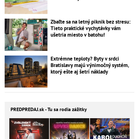
Zbaľte sa na letný piknik bez stresu:
Tieto praktické vychytávky vám
ušetria miesto v batohu!
Extrémne teploty? Byty v srdci
Bratislavy majú výnimočný systém,
ktorý ešte aj šetrí náklady
PREDPREDAJ
.sk - Tu sa rodia zážitky