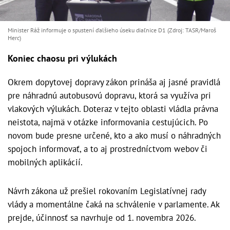
Minister Ráž informuje o spustení ďalšieho úseku diaľnice D1 (Zdroj: TASR/Maroš
Herc)
Koniec chaosu pri výlukách
Okrem dopytovej dopravy zákon prináša aj jasné pravidlá
pre náhradnú autobusovú dopravu, ktorá sa využíva pri
vlakových výlukách. Doteraz v tejto oblasti vládla právna
neistota, najmä v otázke informovania cestujúcich. Po
novom bude presne určené, kto a ako musí o náhradných
spojoch informovať, a to aj prostredníctvom webov či
mobilných aplikácií.
Návrh zákona už prešiel rokovaním Legislatívnej rady
vlády a momentálne čaká na schválenie v parlamente. Ak
prejde, účinnosť sa navrhuje od 1. novembra 2026.