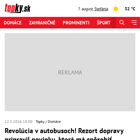
32 °C
7. august
,
Štefánia
DOMÁCE
ZAHRANIČNÉ
PROMINENTI
ŠPORT
ZAUJÍMAV
12.5.2026 18:00
Topky
Domáce
Revolúcia v autobusoch! Rezort dopravy
pripravil novinku, ktorá má spôsobiť