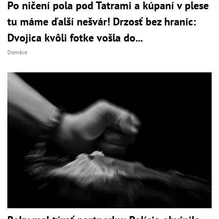
Po ničení pola pod Tatrami a kúpaní v plese
tu máme ďalší nešvár! Drzosť bez hraníc:
Dvojica kvôli fotke vošla do...
Domáce