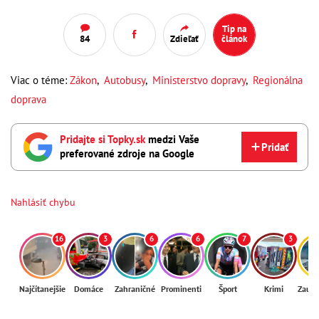
Tip na
84
Zdieľať
článok
Viac o téme:
Zákon
,
Autobusy
,
Ministerstvo dopravy
,
Regionálna
doprava
Pridajte si Topky.sk
medzi Vaše
Pridať
preferované zdroje na Google
Nahlásiť chybu
16
3
6
6
7
3
Najčítanejšie
Domáce
Zahraničné
Prominenti
Šport
Krimi
Zaují