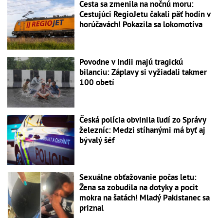
Cesta sa zmenila na nočnú moru:
Cestujúci RegioJetu čakali päť hodín v
horúčavách! Pokazila sa lokomotíva
Povodne v Indii majú tragickú
bilanciu: Záplavy si vyžiadali takmer
100 obetí
Česká polícia obvinila ľudí zo Správy
železníc: Medzi stíhanými má byť aj
bývalý šéf
Sexuálne obťažovanie počas letu:
Žena sa zobudila na dotyky a pocit
mokra na šatách! Mladý Pakistanec sa
priznal