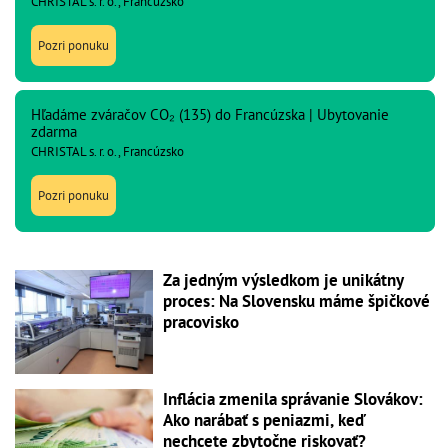
CHRISTAL s. r. o., Francúzsko
Pozri ponuku
Hľadáme zváračov CO₂ (135) do Francúzska | Ubytovanie
zdarma
CHRISTAL s. r. o., Francúzsko
Pozri ponuku
Za jedným výsledkom je unikátny
proces: Na Slovensku máme špičkové
pracovisko
Inflácia zmenila správanie Slovákov:
Ako narábať s peniazmi, keď
nechcete zbytočne riskovať?