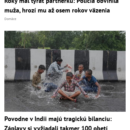
Roky mal týrať partnerku: Polícia obvinila
muža, hrozí mu až osem rokov väzenia
Domáce
Povodne v Indii majú tragickú bilanciu:
Záplavy si vyžiadali takmer 100 obetí