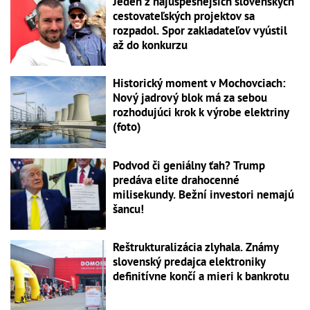
Jeden z najúspešnejších slovenských
cestovateľských projektov sa
rozpadol. Spor zakladateľov vyústil
až do konkurzu
Historický moment v Mochovciach:
Nový jadrový blok má za sebou
rozhodujúci krok k výrobe elektriny
(foto)
Podvod či geniálny ťah? Trump
predáva elite drahocenné
milisekundy. Bežní investori nemajú
šancu!
Reštrukturalizácia zlyhala. Známy
slovenský predajca elektroniky
definitívne končí a mieri k bankrotu