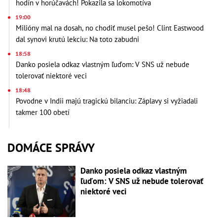
hodín v horúčavách! Pokazila sa lokomotíva
19:00
Milióny mal na dosah, no chodiť musel pešo! Clint Eastwood
dal synovi krutú lekciu: Na toto zabudni
18:58
Danko posiela odkaz vlastným ľuďom: V SNS už nebude
tolerovať niektoré veci
18:48
Povodne v Indii majú tragickú bilanciu: Záplavy si vyžiadali
takmer 100 obetí
DOMÁCE SPRÁVY
Danko posiela odkaz vlastným
ľuďom: V SNS už nebude tolerovať
niektoré veci