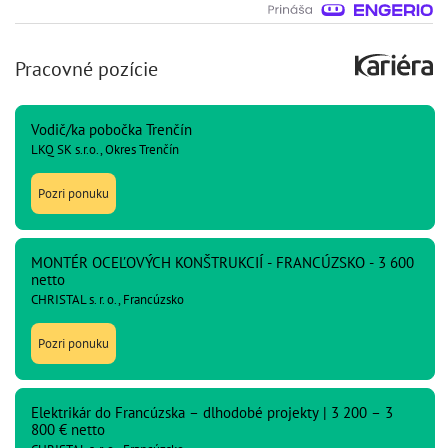
Pracovné pozície
Vodič/ka pobočka Trenčín
LKQ SK s.r.o., Okres Trenčín
Pozri ponuku
MONTÉR OCEĽOVÝCH KONŠTRUKCIÍ - FRANCÚZSKO - 3 600
netto
CHRISTAL s. r. o., Francúzsko
Pozri ponuku
Elektrikár do Francúzska – dlhodobé projekty | 3 200 – 3
800 € netto