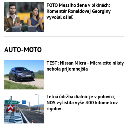
FOTO Messiho žena v bikinách:
Komentár Ronaldovej Georginy
vyvolal ošiaľ
AUTO-MOTO
TEST: Nissan Micra - Micra ešte nikdy
nebola príjemnejšia
Letná údržba diaľnic je v polovici,
NDS vyčistila vyše 400 kilometrov
rigolov