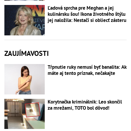
Ľadová sprcha pre Meghan a jej
kulinársku šou! Ikona životného štýlu
jej naložila: Nestačí si obliecť zásteru
ZAUJÍMAVOSTI
Tŕpnutie ruky nemusí byť banalita: Ak
máte aj tento príznak, nečakajte
Korytnačka kriminálnik: Leo skončil
za mrežami, TOTO bol dôvod!