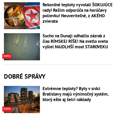
Rekordné teploty vyvolali ŠOKUJÚCE
rady! Režim odporúča na horúčavy
polievku! Neuveriteľné, z AKÉHO
zvierata
Sucho na Dunaji odhalilo zázrak z
čias RÍMSKEJ RÍŠE! Na svetlo sveta
vyšiel NAJDLHŠÍ most STAROVEKU
FOTO
DOBRÉ SPRÁVY
Extrémne teploty? Byty v srdci
Bratislavy majú výnimočný systém,
ktorý ešte aj šetrí náklady
FOTO