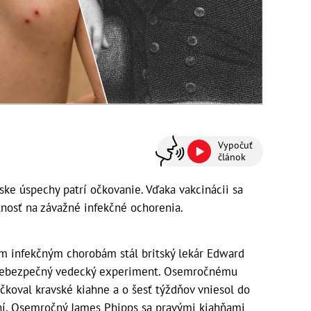
Vypočuť
článok
ke úspechy patrí očkovanie. Vďaka vakcinácii sa
nosť na závažné infekčné ochorenia.
m infekčným chorobám stál britský lekár Edward
l nebezpečný vedecký experiment. Osemročnému
čkoval kravské kiahne a o šesť týždňov vniesol do
ní. Osemročný James Phipps sa pravými kiahňami