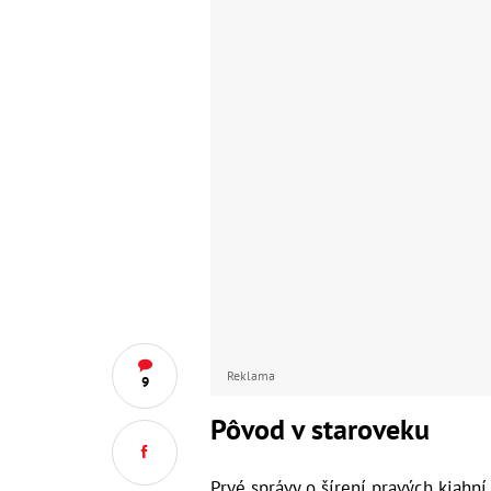
Reklama
9
Pôvod v staroveku
Prvé správy o šírení pravých kiahní