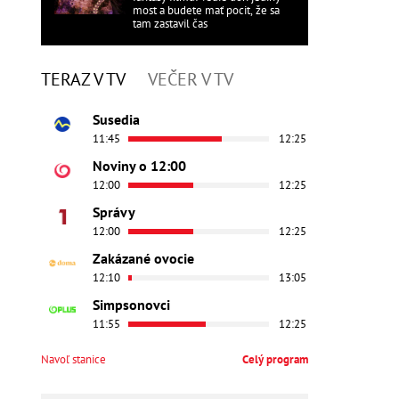
most a budete mať pocit, že sa
tam zastavil čas
TERAZ V TV
VEČER V TV
Susedia
11:45
12:25
Noviny o 12:00
12:00
12:25
Správy
12:00
12:25
Zakázané ovocie
12:10
13:05
Simpsonovci
11:55
12:25
Navoľ stanice
Celý program