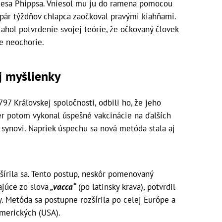
esa Phippsa. Vniesol mu ju do ramena pomocou
 pár týždňov chlapca zaočkoval pravými kiahňami.
ahol potvrdenie svojej teórie, že očkovaný človek
e neochorie.
j myšlienky
797 Kráľovskej spoločnosti, odbili ho, že jeho
ner potom vykonal úspešné vakcinácie na ďalších
ynovi. Napriek úspechu sa nová metóda stala aj
zšírila sa. Tento postup, neskôr pomenovaný
ajúce zo slova
„vacca“
(po latinsky krava), potvrdil
. Metóda sa postupne rozšírila po celej Európe a
amerických (USA).