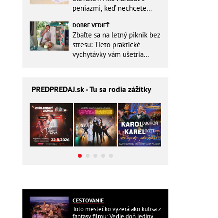
peniazmi, keď nechcete
zbytočne riskovať?
DOBRE VEDIEŤ
Zbaľte sa na letný piknik bez
stresu: Tieto praktické
vychytávky vám ušetria
miesto v batohu!
PREDPREDAJ
.sk - Tu sa rodia zážitky
CESTOVANIE
Toto mestečko vyzerá ako kulisa z
fantasy filmu: Vedie doň jediný