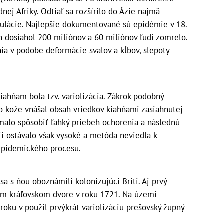
ej Afriky. Odtiaľ sa rozšírilo do Ázie najmä
pulácie. Najlepšie dokumentované sú epidémie v 18.
h dosiahol 200 miliónov a 60 miliónov ľudí zomrelo.
nia v podobe deformácie svalov a kĺbov, slepoty
iahňam bola tzv. variolizácia. Zákrok podobný
o kože vnášal obsah vriedkov kiahňami zasiahnutej
malo spôsobiť ľahký priebeh ochorenia a následnú
ii ostávalo však vysoké a metóda neviedla k
 epidemického procesu.
 sa s ňou oboznámili kolonizujúci Briti. Aj prvý
kom kráľovskom dvore v roku 1721. Na území
roku v použil prvýkrát variolizáciu prešovský župný