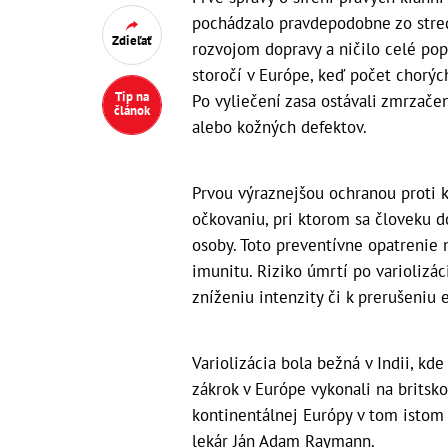
pochádzalo pravdepodobne zo stredn
Zdieľať
rozvojom dopravy a ničilo celé po
storočí v Európe, keď počet chorýc
Tip na
Po vyliečení zasa ostávali zmrzače
článok
alebo kožných defektov.
Prvou výraznejšou ochranou proti k
očkovaniu, pri ktorom sa človeku d
osoby. Toto preventívne opatrenie 
imunitu. Riziko úmrtí po variolizác
zníženiu intenzity či k prerušeniu
Variolizácia bola bežná v Indii, kde
zákrok v Európe vykonali na brits
kontinentálnej Európy v tom istom 
lekár Ján Adam Raymann.