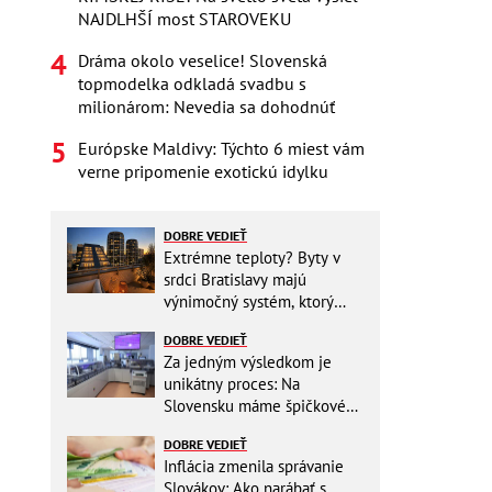
NAJDLHŠÍ most STAROVEKU
Dráma okolo veselice! Slovenská
topmodelka odkladá svadbu s
milionárom: Nevedia sa dohodnúť
Európske Maldivy: Týchto 6 miest vám
verne pripomenie exotickú idylku
DOBRE VEDIEŤ
Extrémne teploty? Byty v
srdci Bratislavy majú
výnimočný systém, ktorý
ešte aj šetrí náklady
DOBRE VEDIEŤ
Za jedným výsledkom je
unikátny proces: Na
Slovensku máme špičkové
pracovisko
DOBRE VEDIEŤ
Inflácia zmenila správanie
Slovákov: Ako narábať s