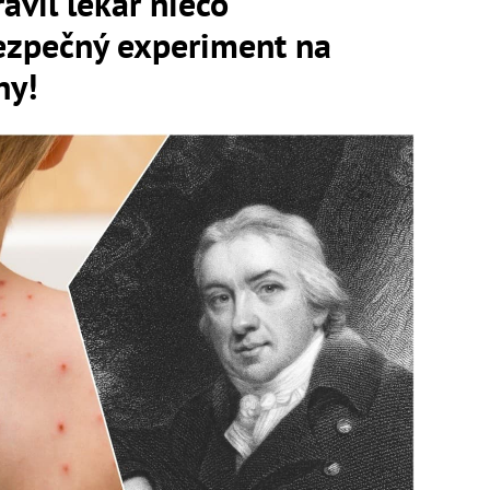
avil lekár niečo
ezpečný experiment na
ny!