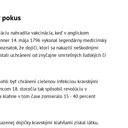
 pokus
áciu nahradila vakcinácia, keď v anglickom
nner 14. mája 1796 vykonal legendárny medicínsky
oznatok, že dojiči, ktorí sa nakazili neškodnými
stali uchránení od zvyčajne smrteľných ľudských či
mohli byť chránení cielenou infekciou kravskými
com 18. storočia tak spôsobil revolúciu v
a kiahne v tom čase zomieralo 15 - 40 percent
azenej dojičky kravskými kiahňami získal látku,