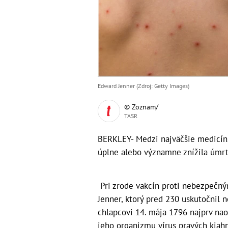
Edward Jenner (Zdroj: Getty Images)
© Zoznam/
TASR
BERKLEY- Medzi najväčšie medicíns
úplne alebo významne znížila úmrt
Pri zrode vakcín proti nebezpečný
Jenner, ktorý pred 230 uskutočni
chlapcovi 14. mája 1796 najprv nao
jeho organizmu vírus pravých kiah