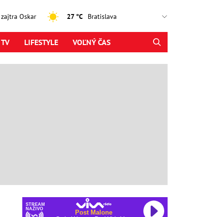
, zajtra Oskar
27 °C
 TV
LIFESTYLE
VOĽNÝ ČAS
STREAM
NAŽIVO
Post Malone