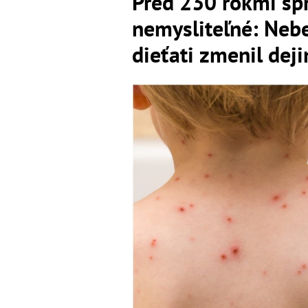
Pred 230 rokmi spr
nemysliteľné: Neb
dieťati zmenil deji