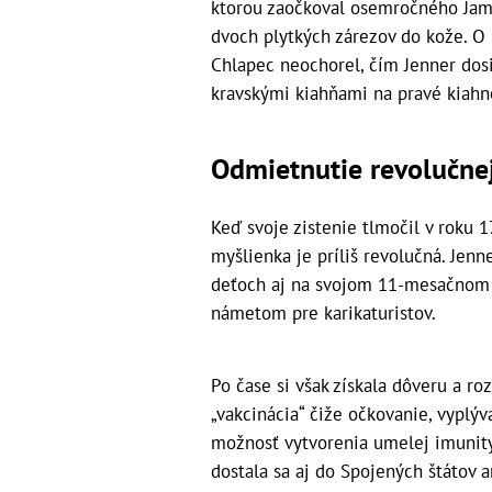
ktorou zaočkoval osemročného Jam
dvoch plytkých zárezov do kože. O
Chlapec neochorel, čím Jenner dosi
kravskými kiahňami na pravé kiahn
Odmietnutie revolučne
Keď svoje zistenie tlmočil v roku 1
myšlienka je príliš revolučná. Jen
deťoch aj na svojom 11-mesačnom s
námetom pre karikaturistov.
Po čase si však získala dôveru a ro
„vakcinácia“ čiže očkovanie, vyplýv
možnosť vytvorenia umelej imunity
dostala sa aj do Spojených štátov 