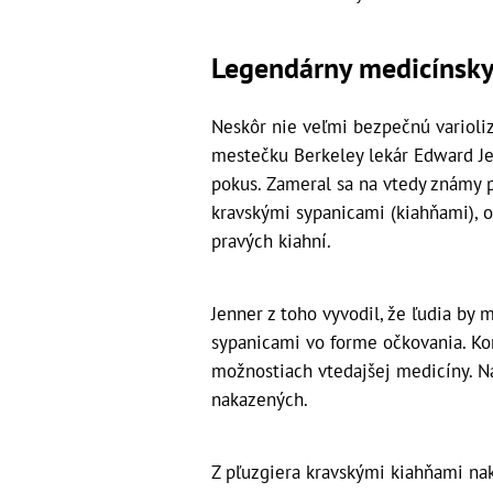
Legendárny medicínsky
Neskôr nie veľmi bezpečnú varioliz
mestečku Berkeley lekár Edward Je
pokus. Zameral sa na vtedy známy p
kravskými sypanicami (kiahňami), o
pravých kiahní.
Jenner z toho vyvodil, že ľudia by 
sypanicami vo forme očkovania. Kon
možnostiach vtedajšej medicíny. N
nakazených.
Z pľuzgiera kravskými kiahňami nak