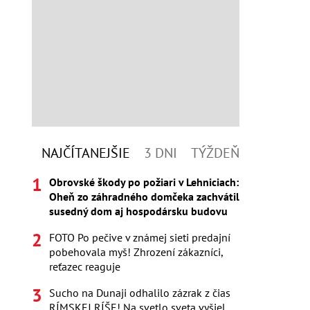
NAJČÍTANEJŠIE
3 DNI
TÝŽDEŇ
Obrovské škody po požiari v Lehniciach:
Oheň zo záhradného domčeka zachvátil
susedný dom aj hospodársku budovu
FOTO Po pečive v známej sieti predajní
pobehovala myš! Zhrození zákazníci,
reťazec reaguje
Sucho na Dunaji odhalilo zázrak z čias
RÍMSKEJ RÍŠE! Na svetlo sveta vyšiel