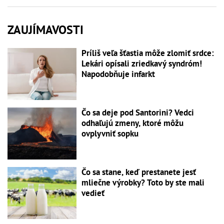
ZAUJÍMAVOSTI
Príliš veľa šťastia môže zlomiť srdce:
Lekári opísali zriedkavý syndróm!
Napodobňuje infarkt
Čo sa deje pod Santorini? Vedci
odhaľujú zmeny, ktoré môžu
ovplyvniť sopku
Čo sa stane, keď prestanete jesť
mliečne výrobky? Toto by ste mali
vedieť