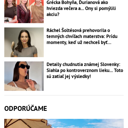
Grécka Bohyňa, Ďurianová ako
hviezda večera a... Ony si pomýlili
akciu?
Ráchel Šoltésová prehovorila o
temných chvíľach materstva: Prídu
momenty, keď už nechceš byť…
Detaily chudnutia známej Slovenky:
Siahla po kontroverznom lieku... Toto
sú zatiaľ jej výsledky!
ODPORÚČAME