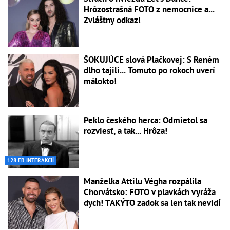
Hrôzostrašná FOTO z nemocnice a...
Zvláštny odkaz!
ŠOKUJÚCE slová Plačkovej: S Reném
dlho tajili... Tomuto po rokoch uverí
málokto!
Peklo českého herca: Odmietol sa
rozviesť, a tak... Hrôza!
128 FB INTERAKCIÍ
Manželka Attilu Végha rozpálila
Chorvátsko: FOTO v plavkách vyráža
dych! TAKÝTO zadok sa len tak nevidí