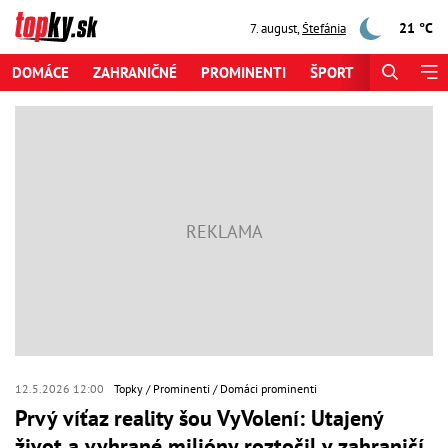
21 °C
7. august
,
Štefánia
DOMÁCE
ZAHRANIČNÉ
PROMINENTI
ŠPORT
ZAUJÍMAV
12.5.2026 12:00
Topky
Prominenti
Domáci prominenti
Prvý víťaz reality šou VyVolení: Utajený
život a vyhrané milióny roztočil v zahraničí