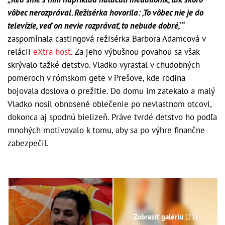
vôbec nerozprával. Režisérka hovorila: ‚To vôbec nie je do
televízie, veď on nevie rozprávať, to nebude dobré,‘“
zaspomínala castingová režisérka Barbora Adamcová v
relácii
eXtra host
. Za jeho výbušnou povahou sa však
skrývalo ťažké detstvo. Vladko vyrastal v chudobných
pomeroch v rómskom gete v Prešove, kde rodina
bojovala doslova o prežitie. Do domu im zatekalo a malý
Vladko nosil obnosené oblečenie po nevlastnom otcovi,
dokonca aj spodnú bielizeň. Práve tvrdé detstvo ho podľa
mnohých motivovalo k tomu, aby sa po výhre finančne
zabezpečil.
Zobraziť galériu
(21)