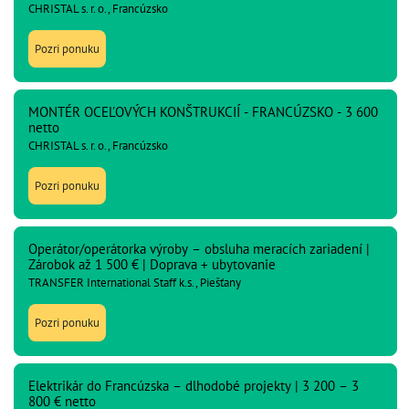
CHRISTAL s. r. o., Francúzsko
Pozri ponuku
MONTÉR OCEĽOVÝCH KONŠTRUKCIÍ - FRANCÚZSKO - 3 600
netto
CHRISTAL s. r. o., Francúzsko
Pozri ponuku
Operátor/operátorka výroby – obsluha meracích zariadení |
Zárobok až 1 500 € | Doprava + ubytovanie
TRANSFER International Staff k.s., Piešťany
Pozri ponuku
Elektrikár do Francúzska – dlhodobé projekty | 3 200 – 3
800 € netto