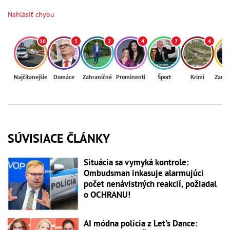
Nahlásiť chybu
16
5
2
4
7
4
Najčítanejšie
Domáce
Zahraničné
Prominenti
Šport
Krimi
Zaují
SÚVISIACE ČLÁNKY
Situácia sa vymyká kontrole:
Ombudsman inkasuje alarmujúci
počet nenávistných reakcií, požiadal
o OCHRANU!
AI módna polícia z Let's Dance: