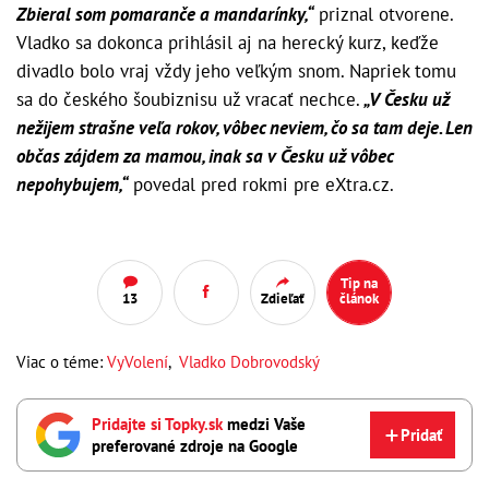
Zbieral som pomaranče a mandarínky,“
priznal otvorene.
Vladko sa dokonca prihlásil aj na herecký kurz, keďže
divadlo bolo vraj vždy jeho veľkým snom. Napriek tomu
sa do českého šoubiznisu už vracať nechce.
„V Česku už
nežijem strašne veľa rokov, vôbec neviem, čo sa tam deje. Len
občas zájdem za mamou, inak sa v Česku už vôbec
nepohybujem,“
povedal pred rokmi pre eXtra.cz.
Tip na
13
Zdieľať
článok
Viac o téme:
VyVolení
,
Vladko Dobrovodský
Pridajte si Topky.sk
medzi Vaše
Pridať
preferované zdroje na Google