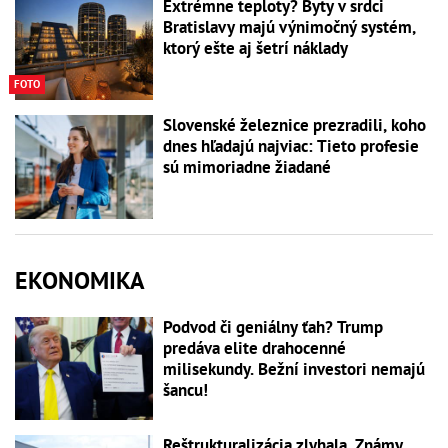
Extrémne teploty? Byty v srdci
Bratislavy majú výnimočný systém,
ktorý ešte aj šetrí náklady
FOTO
Slovenské železnice prezradili, koho
dnes hľadajú najviac: Tieto profesie
sú mimoriadne žiadané
EKONOMIKA
Podvod či geniálny ťah? Trump
predáva elite drahocenné
milisekundy. Bežní investori nemajú
šancu!
Reštrukturalizácia zlyhala. Známy