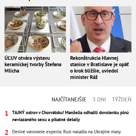
ÚĽUV otvára výstavu
Rekonštrukcia Hlavnej
keramickej tvorby Štefana
stanice v Bratislave je opäť
Mlícha
o krok bližšie, uviedol
minister Ráž
NAJČÍTANEJŠIE
3 DNI
TÝŽDEŇ
TAJNÝ ostrov v Chorvátsku! Manželia odhalili dovolenku plnú
neviazaného sexu a pikatné detaily
Desivé varovanie experta: Rusi nasadia na Ukrajine masy