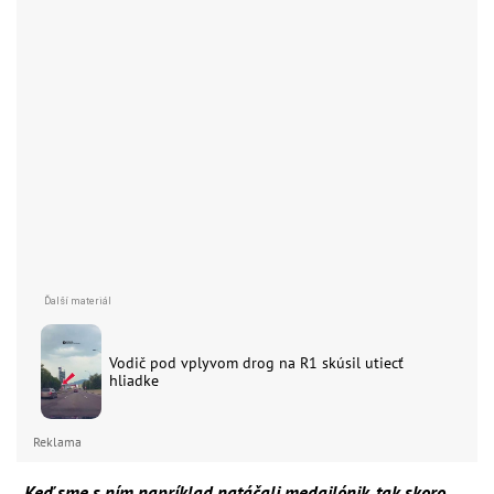
Vodič pod vplyvom drog na R1 skúsil utiecť
hliadke
Reklama
„Keď sme s ním napríklad natáčali medailónik, tak skoro