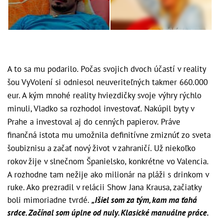
A to sa mu podarilo. Počas svojich dvoch účastí v reality
šou VyVolení si odniesol neuveriteľných takmer 660.000
eur. A kým mnohé reality hviezdičky svoje výhry rýchlo
minuli, Vladko sa rozhodol investovať. Nakúpil byty v
Prahe a investoval aj do cenných papierov. Práve
finančná istota mu umožnila definitívne zmiznúť zo sveta
šoubiznisu a začať nový život v zahraničí. Už niekoľko
rokov žije v slnečnom Španielsko, konkrétne vo Valencia.
A rozhodne tam nežije ako milionár na pláži s drinkom v
ruke. Ako prezradil v relácii Show Jana Krausa, začiatky
boli mimoriadne tvrdé.
„Išiel som za tým, kam ma ťahá
srdce. Začínal som úplne od nuly. Klasické manuálne práce.