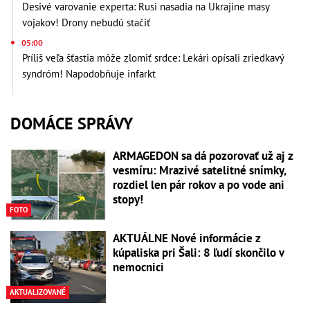
Desivé varovanie experta: Rusi nasadia na Ukrajine masy
vojakov! Drony nebudú stačiť
05:00
Príliš veľa šťastia môže zlomiť srdce: Lekári opísali zriedkavý
syndróm! Napodobňuje infarkt
DOMÁCE SPRÁVY
ARMAGEDON sa dá pozorovať už aj z
vesmíru: Mrazivé satelitné snímky,
rozdiel len pár rokov a po vode ani
stopy!
FOTO
AKTUÁLNE Nové informácie z
kúpaliska pri Šali: 8 ľudí skončilo v
nemocnici
AKTUALIZOVANÉ