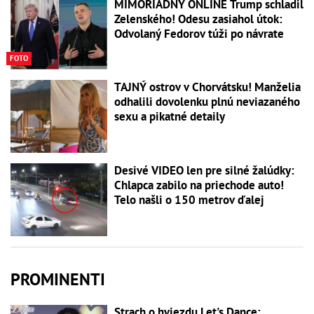
MIMORIADNY ONLINE Trump schladil
Zelenského! Odesu zasiahol útok:
Odvolaný Fedorov túži po návrate
FOTO
TAJNÝ ostrov v Chorvátsku! Manželia
odhalili dovolenku plnú neviazaného
sexu a pikatné detaily
Desivé VIDEO len pre silné žalúdky:
Chlapca zabilo na priechode auto!
Telo našli o 150 metrov ďalej
PROMINENTI
Strach o hviezdu Let's Dance: