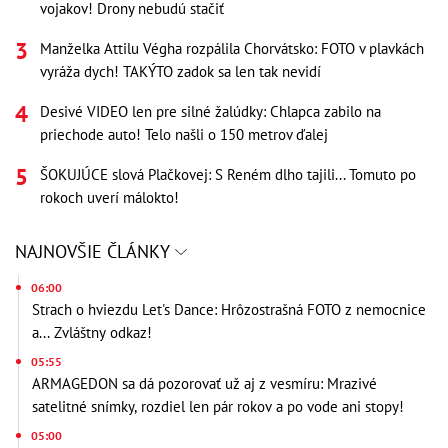
vojakov! Drony nebudú stačiť
Manželka Attilu Végha rozpálila Chorvátsko: FOTO v plavkách
vyráža dych! TAKÝTO zadok sa len tak nevidí
Desivé VIDEO len pre silné žalúdky: Chlapca zabilo na
priechode auto! Telo našli o 150 metrov ďalej
ŠOKUJÚCE slová Plačkovej: S Reném dlho tajili... Tomuto po
rokoch uverí málokto!
NAJNOVŠIE ČLÁNKY
06:00
Strach o hviezdu Let's Dance: Hrôzostrašná FOTO z nemocnice
a... Zvláštny odkaz!
05:55
ARMAGEDON sa dá pozorovať už aj z vesmíru: Mrazivé
satelitné snímky, rozdiel len pár rokov a po vode ani stopy!
05:00