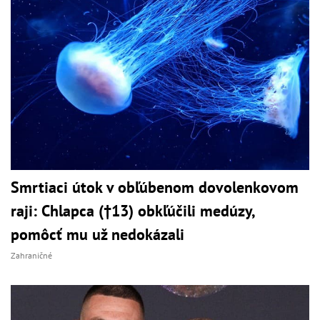
Smrtiaci útok v obľúbenom dovolenkovom
raji: Chlapca (†13) obkľúčili medúzy,
pomôcť mu už nedokázali
Zahraničné