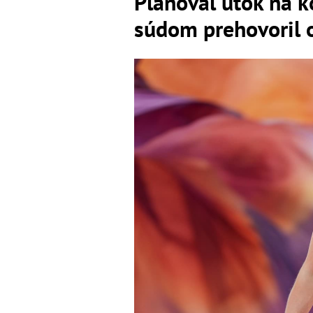
Plánoval útok na k
súdom prehovoril 