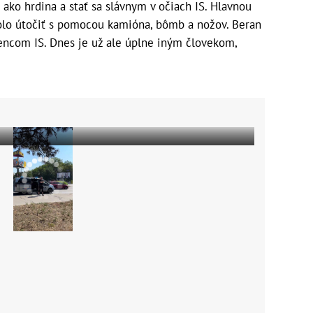
 ako hrdina a stať sa slávnym v očiach IS. Hlavnou
lo útočiť s pomocou kamióna, bômb a nožov. Beran
úpencom IS. Dnes je už ale úplne iným človekom,