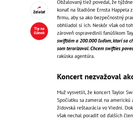
Obžalovaný tiež povedal, že týždne
konať na štadióne Ernsta Happela 
Zdieľať
firmu, aby sa ako bezpečnostný pra
obhliadol si ich. Neskôr však od to
Tip na
zároveň ospravedlnil fanúšikom Tay
článok
swiftiám a 200.000 ľuďom, ktorí sa ch
som terorizoval. Chcem swifties pove
rakúska agentúra.
Koncert nezvažoval ako
Muž vysvetlil, že koncert Taylor Sw
Spočiatku sa zameral na americkú a
židovská reštaurácia vo Viedni. Do
však nechal poradiť od ďalších člen