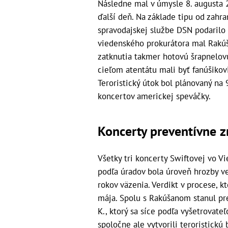
Následne mal v úmysle 8. augusta 2
ďalší deň. Na základe tipu od zahra
spravodajskej službe DSN podarilo 
viedenského prokurátora mal Rakú
zatknutia takmer hotovú šrapnelovú
cieľom atentátu mali byť fanúšiko
Teroristický útok bol plánovaný na 
koncertov americkej speváčky.
Koncerty preventívne z
Všetky tri koncerty Swiftovej vo V
podľa úradov bola úroveň hrozby v
rokov väzenia. Verdikt v procese, kt
mája. Spolu s Rakúšanom stanul pre
K., ktorý sa síce podľa vyšetrovate
spoločne ale vytvorili teroristick