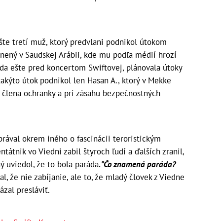
šte tretí muž, ktorý predvlani podnikol útokom
nený v Saudskej Arábii, kde mu podľa médií hrozí
teda ešte pred koncertom Swiftovej, plánovala útoky
akýto útok podnikol len Hasan A., ktorý v Mekke
 člena ochranky a pri zásahu bezpečnostných
rával okrem iného o fascinácii teroristickým
tátnik vo Viedni zabil štyroch ľudí a ďalších zranil,
ný uviedol, že to bola paráda
. "Čo znamená paráda?
l, že nie zabíjanie, ale to, že mladý človek z Viedne
zal presláviť.