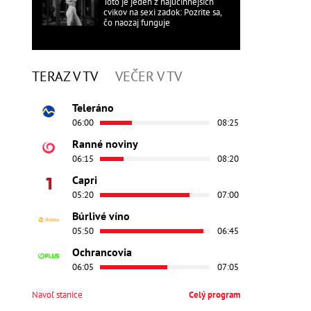
Toto je jeden z najúčinnejších
cvikov na sexi zadok: Pozrite sa,
čo naozaj funguje
TERAZ V TV
VEČER V TV
Teleráno
06:00
08:25
Ranné noviny
06:15
08:20
Capri
05:20
07:00
Búrlivé víno
05:50
06:45
Ochrancovia
06:05
07:05
Navoľ stanice
Celý program