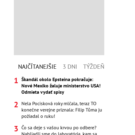
NAJČÍTANEJŠIE
3 DNI
TÝŽDEŇ
Škandál okolo Epsteina pokračuje:
Nové Mexiko žaluje ministerstvo USA!
Odmieta vydať spisy
Nela Pocisková roky mlčala, teraz TO
konečne verejne priznala: Filip Tůma ju
požiadal o ruku!
Čo sa deje s vašou krvou po odbere?
Nahliadli sme do laboratória, kam sa