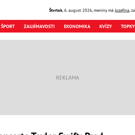
Štvrtok
,
6. august
2026
,
meniny má
Jozefína
, z
ŠPORT
ZAUJÍMAVOSTI
EKONOMIKA
KVÍZY
TOPKY