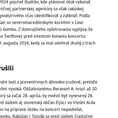
024 pozrieť štadión, kde plánoval útok vykonať
ničnej partnerskej agentúry sa však rakúskej
podozrivého včas identifikovať a zatknúť. Podľa
šan so severomacedónskymi koreňmi v čase
 bombu. Z doterajšieho vyšetrovania vyplýva, že
via Swiftovej pred miestom konania koncertu.
9. augusta 2024, kedy sa mal odohrať druhý z troch
rušili
iedni boli z preventívnych dôvodov zrušené, pretože
eľmi vysoká. Obžalovanému Beranovi A. hrozí až 20
orý sa začal 28. apríla, by mohol byť vynesený 28.
d súdom aj slovenský občan žijúci vo Viedni Arda
ľov na príprave útoku na koncert nepodieľal,
ú bunku. Rakúšan i Slovák sa pred súdom čiastočne