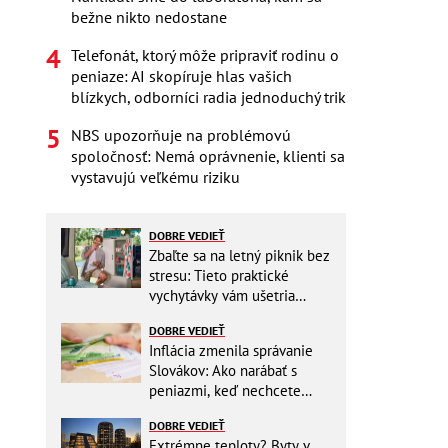
bežne nikto nedostane
Telefonát, ktorý môže pripraviť rodinu o
peniaze: AI skopíruje hlas vašich
blízkych, odborníci radia jednoduchý trik
NBS upozorňuje na problémovú
spoločnosť: Nemá oprávnenie, klienti sa
vystavujú veľkému riziku
DOBRE VEDIEŤ
Zbaľte sa na letný piknik bez
stresu: Tieto praktické
vychytávky vám ušetria
miesto v batohu!
DOBRE VEDIEŤ
Inflácia zmenila správanie
Slovákov: Ako narábať s
peniazmi, keď nechcete
zbytočne riskovať?
DOBRE VEDIEŤ
Extrémne teploty? Byty v