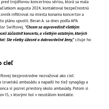
 pred trojdňovou koncertnou sériou, ktorá sa mala
začiatkom augusta 2024, kontaktoval bezpečnostnú
covník infiltroval na miesta konania koncertov a
hto plánu upustil. Beran A. sa dnes podľa APA
lor Swiftovej.
"Chcem sa ospravedlniť všetkým
celi zúčastniť koncertu, a všetkým ostatným, ktorých
dat: Ste všetky úžasné a dobrosrdečné ženy,"
cituje ho
 cieľ
iftovej bezprostredne nezvažoval ako cieľ.
 izraelskú ambasádu a napadli ho tiež synagógy a
konca si pozrel priestory okolo ambasády. Potom si
ov IS, s ktorými bol v neustálom kontakte.