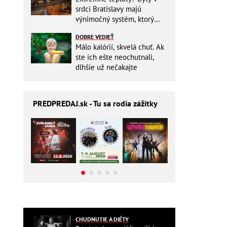
srdci Bratislavy majú
výnimočný systém, ktorý
ešte aj šetrí náklady
DOBRE VEDIEŤ
Málo kalórií, skvelá chuť. Ak
ste ich ešte neochutnali,
dlhšie už nečakajte
PREDPREDAJ
.sk - Tu sa rodia zážitky
CHUDNUTIE A DIÉTY