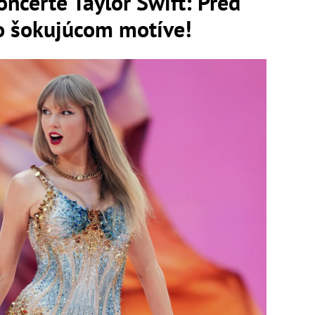
oncerte Taylor Swift: Pred
o šokujúcom motíve!