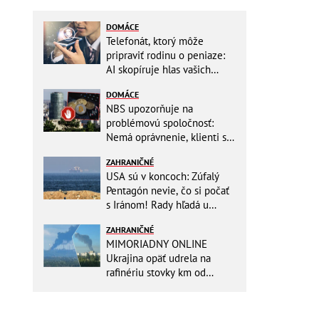
DOMÁCE
Telefonát, ktorý môže
pripraviť rodinu o peniaze:
AI skopíruje hlas vašich
blízkych, odborníci radia
DOMÁCE
jednoduchý trik
NBS upozorňuje na
problémovú spoločnosť:
Nemá oprávnenie, klienti sa
vystavujú veľkému riziku
ZAHRANIČNÉ
USA sú v koncoch: Zúfalý
Pentagón nevie, čo si počať
s Iránom! Rady hľadá u
analytikov
ZAHRANIČNÉ
MIMORIADNY ONLINE
Ukrajina opäť udrela na
rafinériu stovky km od
hraníc! Kyjev získa zabavené
plavidlo Rusov