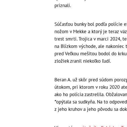
priznali.
Súčasťou bunky bol podľa polície e
nožom v Mekke a ktorý je teraz väz
trest smrti. Trojica v marci 2024, 
na Blízkom východe, ale nakoniec t
pred Veľkou mešitou bodol do krku
zložiek zranil niekoľko ľudí.
Beran A. už skôr pred súdom porozp
útokom, pri ktorom v roku 2020 aten
ako ho polícia zastrelila. Obžalova
"
opýtala sa sudkyňa. Na to odpoveda
z jeho kruhov a jeho pôvodu sa doká