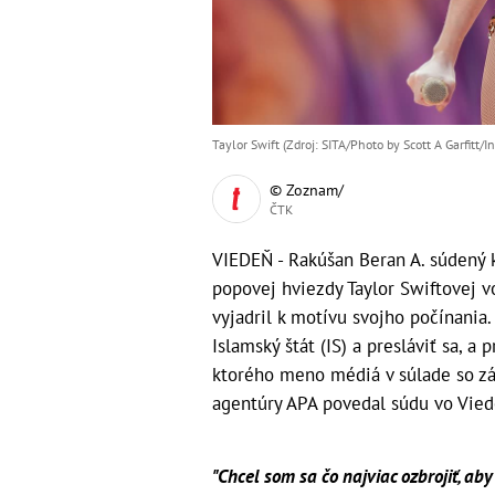
Taylor Swift (Zdroj: SITA/Photo by Scott A Garfitt/In
© Zoznam/
ČTK
VIEDEŇ - Rakúšan Beran A. súdený 
popovej hviezdy Taylor Swiftovej v
vyjadril k motívu svojho počínania. 
Islamský štát (IS) a presláviť sa, a 
ktorého meno médiá v súlade so zá
agentúry APA povedal súdu vo Vi
"Chcel som sa čo najviac ozbrojiť, aby