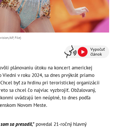
vision/AP, File)
Vypočuť
článok
kvôli plánovaniu útoku na koncert americkej
o Viedni v roku 2024, sa dnes prvýkrát priamo
Chcel byť za hrdinu pri teroristickej organizácii
preto sa chcel čo najviac vyzbrojiť. Obžalovaný,
konmi uvádzajú len neúplné, to dnes podľa
edenskom Novom Meste.
 som sa presadil,"
povedal 21-ročný hlavný