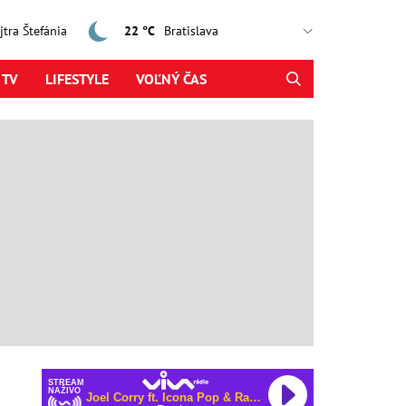
ajtra Štefánia
22 °C
 TV
LIFESTYLE
VOĽNÝ ČAS
STREAM
NAŽIVO
Joel Corry ft. Icona Pop & Rain Radio