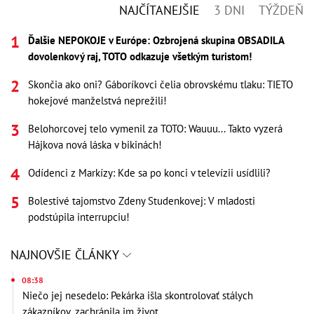
NAJČÍTANEJŠIE
3 DNI
TÝŽDEŇ
Ďalšie NEPOKOJE v Európe: Ozbrojená skupina OBSADILA
dovolenkový raj, TOTO odkazuje všetkým turistom!
Skončia ako oni? Gáboríkovci čelia obrovskému tlaku: TIETO
hokejové manželstvá neprežili!
Belohorcovej telo vymenil za TOTO: Wauuu... Takto vyzerá
Hájkova nová láska v bikinách!
Odídenci z Markízy: Kde sa po konci v televízii usídlili?
Bolestivé tajomstvo Zdeny Studenkovej: V mladosti
podstúpila interrupciu!
NAJNOVŠIE ČLÁNKY
08:38
Niečo jej nesedelo: Pekárka išla skontrolovať stálych
zákazníkov, zachránila im život