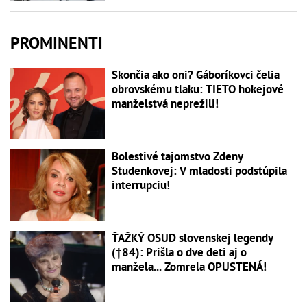
PROMINENTI
Skončia ako oni? Gáboríkovci čelia
obrovskému tlaku: TIETO hokejové
manželstvá neprežili!
Bolestivé tajomstvo Zdeny
Studenkovej: V mladosti podstúpila
interrupciu!
ŤAŽKÝ OSUD slovenskej legendy
(†84): Prišla o dve deti aj o
manžela... Zomrela OPUSTENÁ!