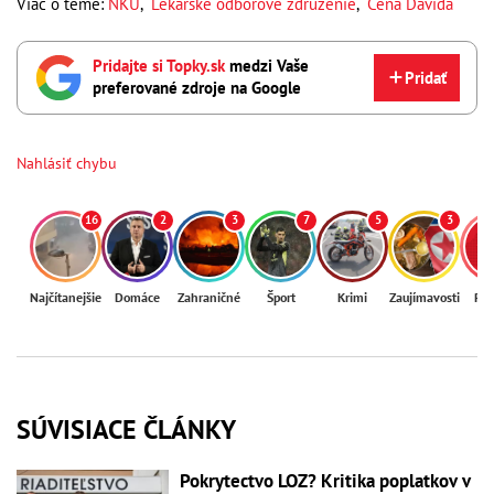
Viac o téme:
NKÚ
,
Lekárske odborové združenie
,
Cena Dávida
Pridajte si Topky.sk
medzi Vaše
Pridať
preferované zdroje na Google
Nahlásiť chybu
16
2
3
7
5
3
Najčítanejšie
Domáce
Zahraničné
Šport
Krimi
Zaujímavosti
Reg
SÚVISIACE ČLÁNKY
Pokrytectvo LOZ? Kritika poplatkov v