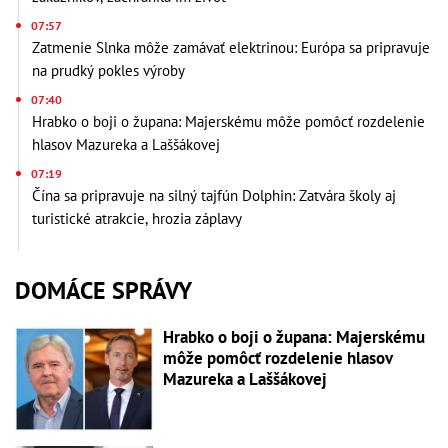
07:57
Zatmenie Slnka môže zamávať elektrinou: Európa sa pripravuje
na prudký pokles výroby
07:40
Hrabko o boji o župana: Majerskému môže pomôcť rozdelenie
hlasov Mazureka a Laššákovej
07:19
Čína sa pripravuje na silný tajfún Dolphin: Zatvára školy aj
turistické atrakcie, hrozia záplavy
DOMÁCE SPRÁVY
Hrabko o boji o župana: Majerskému
môže pomôcť rozdelenie hlasov
Mazureka a Laššákovej