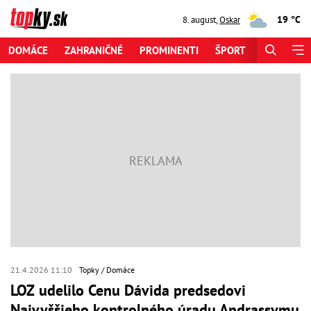
19 °C
8. august
,
Oskar
DOMÁCE
ZAHRANIČNÉ
PROMINENTI
ŠPORT
ZAUJÍMAV
21.4.2026 11:10
Topky
Domáce
LOZ udelilo Cenu Dávida predsedovi
Najvyššieho kontrolného úradu Andrassymu