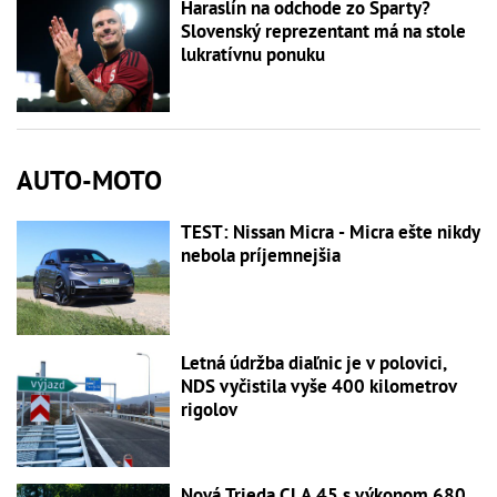
Haraslín na odchode zo Sparty?
Slovenský reprezentant má na stole
lukratívnu ponuku
AUTO-MOTO
TEST: Nissan Micra - Micra ešte nikdy
nebola príjemnejšia
Letná údržba diaľnic je v polovici,
NDS vyčistila vyše 400 kilometrov
rigolov
Nová Trieda CLA 45 s výkonom 680