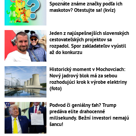
Spoznáte známe značky podľa ich
maskotov? Otestujte sa! (kvíz)
Jeden z najúspešnejších slovenských
cestovateľských projektov sa
rozpadol. Spor zakladateľov vyústil
až do konkurzu
Historický moment v Mochovciach:
Nový jadrový blok má za sebou
rozhodujúci krok k výrobe elektriny
(foto)
Podvod či geniálny ťah? Trump
predáva elite drahocenné
milisekundy. Bežní investori nemajú
šancu!