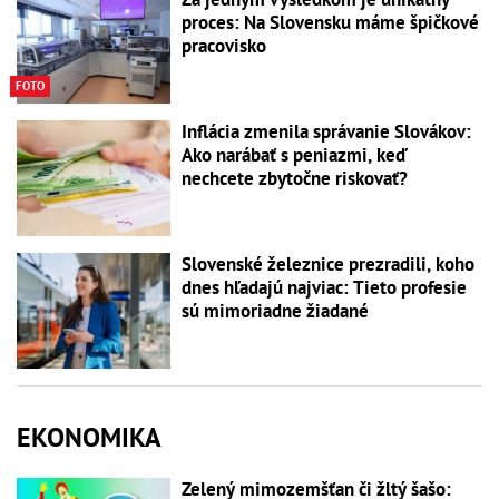
proces: Na Slovensku máme špičkové
pracovisko
FOTO
Inflácia zmenila správanie Slovákov:
Ako narábať s peniazmi, keď
nechcete zbytočne riskovať?
Slovenské železnice prezradili, koho
dnes hľadajú najviac: Tieto profesie
sú mimoriadne žiadané
EKONOMIKA
Zelený mimozemšťan či žltý šašo: