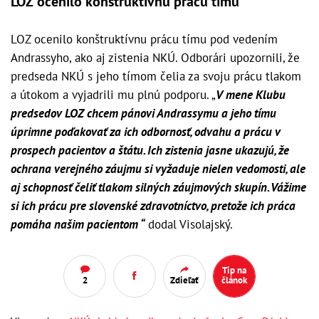
LOZ ocenilo konštruktívnu prácu tímu
LOZ ocenilo konštruktívnu prácu tímu pod vedením
Andrassyho, ako aj zistenia NKÚ. Odborári upozornili, že
predseda NKÚ s jeho tímom čelia za svoju prácu tlakom
a útokom a vyjadrili mu plnú podporu. „
V mene Klubu
predsedov LOZ chcem pánovi Andrassymu a jeho tímu
úprimne poďakovať za ich odbornosť, odvahu a prácu v
prospech pacientov a štátu. Ich zistenia jasne ukazujú, že
ochrana verejného záujmu si vyžaduje nielen vedomosti, ale
aj schopnosť čeliť tlakom silných záujmových skupín. Vážime
si ich prácu pre slovenské zdravotníctvo, pretože ich práca
pomáha našim pacientom “
dodal Visolajský.
Tip na
2
Zdieľať
článok