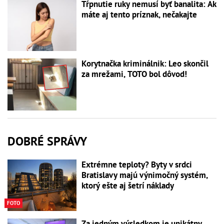
Tŕpnutie ruky nemusí byť banalita: Ak
máte aj tento príznak, nečakajte
Korytnačka kriminálnik: Leo skončil
za mrežami, TOTO bol dôvod!
DOBRÉ SPRÁVY
Extrémne teploty? Byty v srdci
Bratislavy majú výnimočný systém,
ktorý ešte aj šetrí náklady
FOTO
Za jedným výsledkom je unikátny