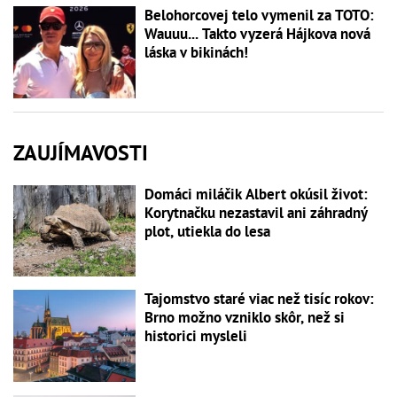
Belohorcovej telo vymenil za TOTO:
Wauuu... Takto vyzerá Hájkova nová
láska v bikinách!
ZAUJÍMAVOSTI
Domáci miláčik Albert okúsil život:
Korytnačku nezastavil ani záhradný
plot, utiekla do lesa
Tajomstvo staré viac než tisíc rokov:
Brno možno vzniklo skôr, než si
historici mysleli