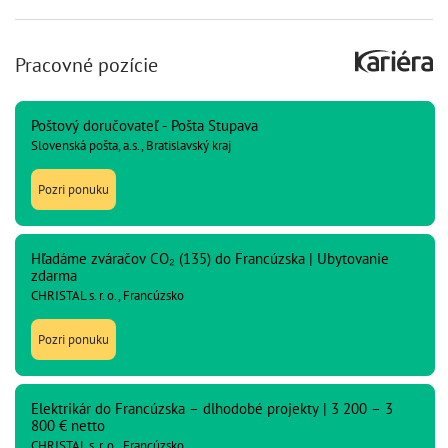
Pracovné pozície
Poštový doručovateľ - Pošta Stupava
Slovenská pošta, a.s., Bratislavský kraj
Pozri ponuku
Hľadáme zváračov CO₂ (135) do Francúzska | Ubytovanie
zdarma
CHRISTAL s. r. o., Francúzsko
Pozri ponuku
Elektrikár do Francúzska – dlhodobé projekty | 3 200 – 3
800 € netto
CHRISTAL s. r. o., Francúzsko