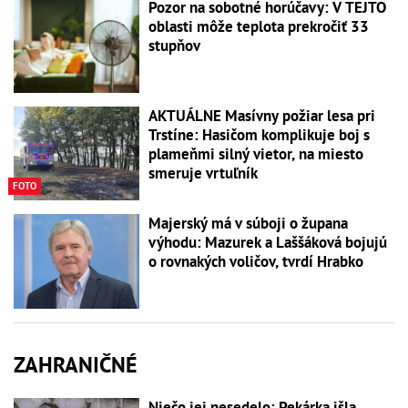
Pozor na sobotné horúčavy: V TEJTO
oblasti môže teplota prekročiť 33
stupňov
AKTUÁLNE Masívny požiar lesa pri
Trstíne: Hasičom komplikuje boj s
plameňmi silný vietor, na miesto
smeruje vrtuľník
FOTO
Majerský má v súboji o župana
výhodu: Mazurek a Laššáková bojujú
o rovnakých voličov, tvrdí Hrabko
ZAHRANIČNÉ
Niečo jej nesedelo: Pekárka išla