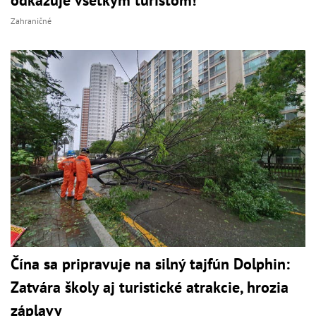
odkazuje všetkým turistom!
Zahraničné
Čína sa pripravuje na silný tajfún Dolphin:
Zatvára školy aj turistické atrakcie, hrozia
záplavy