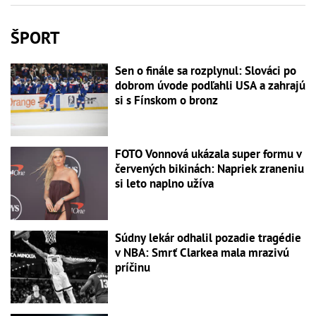
ŠPORT
Sen o finále sa rozplynul: Slováci po
dobrom úvode podľahli USA a zahrajú
si s Fínskom o bronz
FOTO Vonnová ukázala super formu v
červených bikinách: Napriek zraneniu
si leto naplno užíva
Súdny lekár odhalil pozadie tragédie
v NBA: Smrť Clarkea mala mrazivú
príčinu