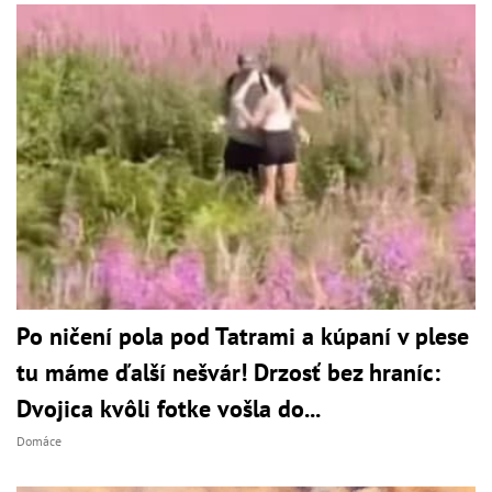
Po ničení pola pod Tatrami a kúpaní v plese
tu máme ďalší nešvár! Drzosť bez hraníc:
Dvojica kvôli fotke vošla do...
Domáce