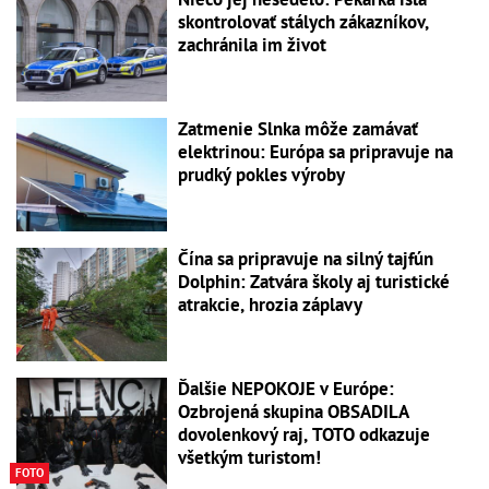
skontrolovať stálych zákazníkov,
zachránila im život
Zatmenie Slnka môže zamávať
elektrinou: Európa sa pripravuje na
prudký pokles výroby
Čína sa pripravuje na silný tajfún
Dolphin: Zatvára školy aj turistické
atrakcie, hrozia záplavy
Ďalšie NEPOKOJE v Európe:
Ozbrojená skupina OBSADILA
dovolenkový raj, TOTO odkazuje
všetkým turistom!
FOTO