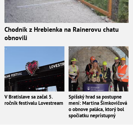
Chodník z Hrebienka na Rainerovu chatu
obnovili
V Bratislave sa začal 5.
Spišský hrad sa postupne
ročník festivalu Lovestream
mení: Martina Šimkovičová
o obnove paláca, ktorý bol
spočiatku neprístupný