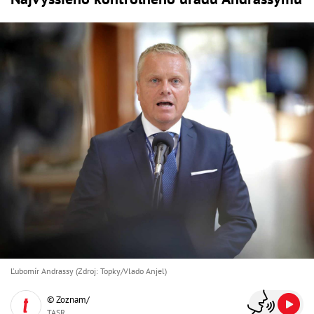
Ľubomír Andrassy (Zdroj: Topky/Vlado Anjel)
© Zoznam/
TASR