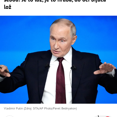
lož
Vladimir Putin (Zdroj: SITA/AP Photo/Pavel Bednyakov)