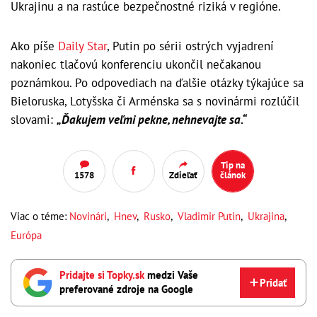
Ukrajinu a na rastúce bezpečnostné riziká v regióne.
Ako píše
Daily Star
, Putin po sérii ostrých vyjadrení
nakoniec tlačovú konferenciu ukončil nečakanou
poznámkou. Po odpovediach na ďalšie otázky týkajúce sa
Bieloruska, Lotyšska či Arménska sa s novinármi rozlúčil
slovami:
„Ďakujem veľmi pekne, nehnevajte sa.“
Tip na
1578
Zdieľať
článok
Viac o téme:
Novinári
,
Hnev
,
Rusko
,
Vladimir Putin
,
Ukrajina
,
Európa
Pridajte si Topky.sk
medzi Vaše
Pridať
preferované zdroje na Google