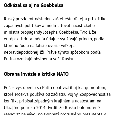
Odkázal sa aj na Goebbelsa
Ruský prezident následne zašiel ešte ďalej a pri kritike
západných politikov a médií citoval nacistického
ministra propagandy Josepha Goebbelsa. Tvrdil, že
európski lídri a médiá údajne využívajú princíp, podľa
ktorého ľudia najľahšie uveria veľkej a
nepravdepodobnej lži. Práve týmto spôsobom podľa
Putina vznikajú obvinenia voči Rusku.
Obrana invázie a kritika NATO
Počas vystúpenia sa Putin opäť vrátil aj k argumentom,
ktoré Moskva používa od začiatku vojny. Zodpovednosť za
konflikt pripísal západným krajinám a udalostiam na
Ukrajine po roku 2014. Tvrdil, že Rusko bolo nútené
reagovať na vývoj po zvrhnutí proruského prezidenta v