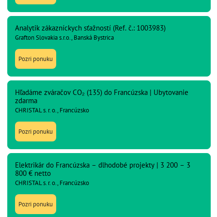
Analytik zákazníckych sťažností (Ref. č.: 1003983)
Grafton Slovakia s.r.o., Banská Bystrica
Pozri ponuku
Hľadáme zváračov CO₂ (135) do Francúzska | Ubytovanie
zdarma
CHRISTAL s. r. o., Francúzsko
Pozri ponuku
Elektrikár do Francúzska – dlhodobé projekty | 3 200 – 3
800 € netto
CHRISTAL s. r. o., Francúzsko
Pozri ponuku