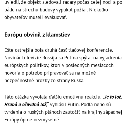
uviedli, že objekt sledovali radary počas celej noci a po
páde na strechu budovy vypukol požiar. Niekoľko
obyvateľov museli evakuovať.
Európu obvinil z klamstiev
Ešte ostrejšia bola druhá časť tlačovej konferencie.
Novinár televízie Rossija sa Putina spýtal na vyjadrenia
európskych politikov, ktorí v posledných mesiacoch
hovoria o potrebe pripravovať sa na možné
bezpečnostné hrozby zo strany Ruska.
Táto otázka vyvolala ďalšiu emotívnu reakciu.
„Je to lož.
Hrubá a očividná lož,“
vyhlásil Putin. Podľa neho sú
tvrdenia o ruských plánoch zaútočiť na krajiny západnej
Európy úplne nezmyselné.