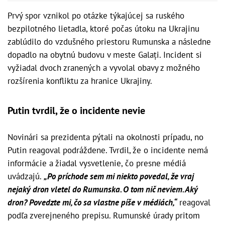
Prvý spor vznikol po otázke týkajúcej sa ruského
bezpilotného lietadla, ktoré počas útoku na Ukrajinu
zablúdilo do vzdušného priestoru Rumunska a následne
dopadlo na obytnú budovu v meste Galați. Incident si
vyžiadal dvoch zranených a vyvolal obavy z možného
rozšírenia konfliktu za hranice Ukrajiny.
Putin tvrdil, že o incidente nevie
Novinári sa prezidenta pýtali na okolnosti prípadu, no
Putin reagoval podráždene. Tvrdil, že o incidente nemá
informácie a žiadal vysvetlenie, čo presne médiá
uvádzajú.
„Po príchode sem mi niekto povedal, že vraj
nejaký dron vletel do Rumunska. O tom nič neviem. Aký
dron? Povedzte mi, čo sa vlastne píše v médiách,“
reagoval
podľa zverejneného prepisu. Rumunské úrady pritom