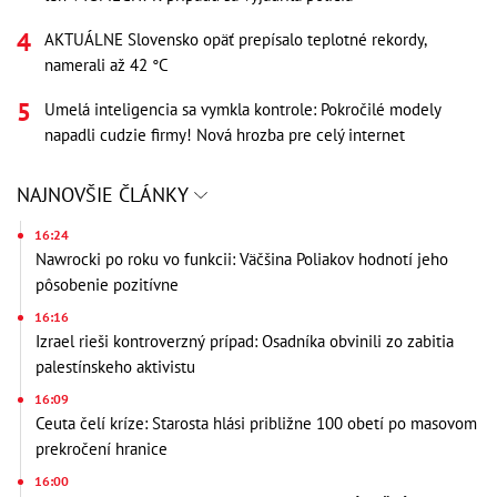
AKTUÁLNE Slovensko opäť prepísalo teplotné rekordy,
namerali až 42 °C
Umelá inteligencia sa vymkla kontrole: Pokročilé modely
napadli cudzie firmy! Nová hrozba pre celý internet
NAJNOVŠIE ČLÁNKY
16:24
Nawrocki po roku vo funkcii: Väčšina Poliakov hodnotí jeho
pôsobenie pozitívne
16:16
Izrael rieši kontroverzný prípad: Osadníka obvinili zo zabitia
palestínskeho aktivistu
16:09
Ceuta čelí kríze: Starosta hlási približne 100 obetí po masovom
prekročení hranice
16:00