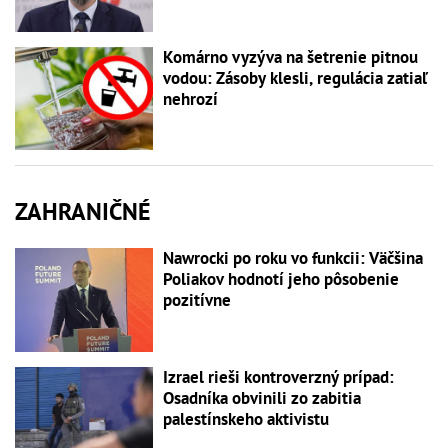
Komárno vyzýva na šetrenie pitnou
vodou: Zásoby klesli, regulácia zatiaľ
nehrozí
ZAHRANIČNÉ
Nawrocki po roku vo funkcii: Väčšina
Poliakov hodnotí jeho pôsobenie
pozitívne
Izrael rieši kontroverzný prípad:
Osadníka obvinili zo zabitia
palestínskeho aktivistu