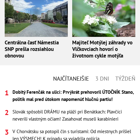
Centrálna časť Námestia
Majiteľ Motýlej záhrady vo
SNP prešla rozsiahlou
Vlčkovciach hovorí o
obnovou
životnom cykle motýľa
NAJČÍTANEJŠIE
3 DNI
TÝŽDEŇ
Dobitý Ferenčák na ulici: Prvýkrát prehovoril ÚTOČNÍK Stano,
politik mal pred útokom napomenúť hlučnú partiu!
Slovák spôsobil DRÁMU na pláži pri Benátkach: Plavčíci
neverili vlastným očiam! Zasahovať museli karabinieri
V Chorvátsku sa potopil čln s turistami: Od miestnych prišiel
len VÝSMECH! K prípadu sa vyjadrila polícia