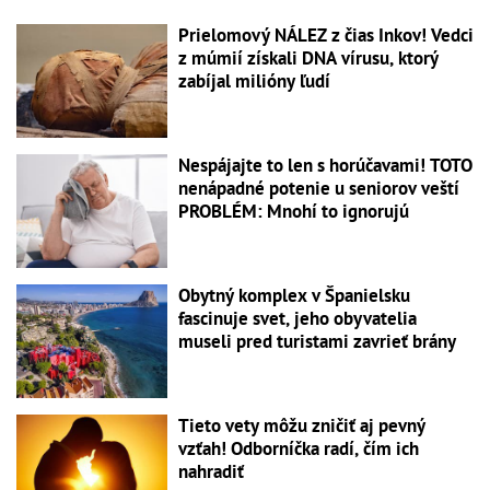
Prielomový NÁLEZ z čias Inkov! Vedci
z múmií získali DNA vírusu, ktorý
zabíjal milióny ľudí
Nespájajte to len s horúčavami! TOTO
nenápadné potenie u seniorov veští
PROBLÉM: Mnohí to ignorujú
Obytný komplex v Španielsku
fascinuje svet, jeho obyvatelia
museli pred turistami zavrieť brány
Tieto vety môžu zničiť aj pevný
vzťah! Odborníčka radí, čím ich
nahradiť