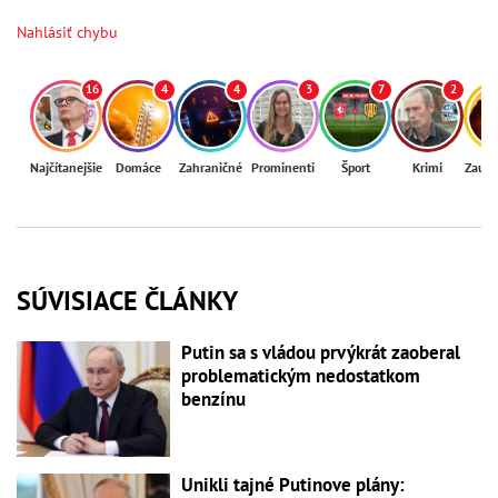
Nahlásiť chybu
16
4
4
3
7
2
Najčítanejšie
Domáce
Zahraničné
Prominenti
Šport
Krimi
Zaují
SÚVISIACE ČLÁNKY
Putin sa s vládou prvýkrát zaoberal
problematickým nedostatkom
benzínu
Unikli tajné Putinove plány: