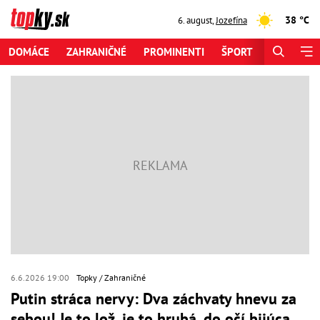
38 °C
6. august
,
Jozefína
DOMÁCE
ZAHRANIČNÉ
PROMINENTI
ŠPORT
ZAUJÍMAV
6.6.2026 19:00
Topky
Zahraničné
Putin stráca nervy: Dva záchvaty hnevu za
sebou! Je to lož, je to hrubá, do očí bijúca