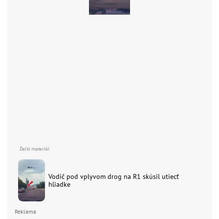
Vodič pod vplyvom drog na R1 skúsil utiecť
hliadke
Reklama