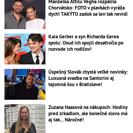
Manželka Attilu Végha rozpálila
Chorvátsko: FOTO v plavkách vyráža
dych! TAKÝTO zadok sa len tak nevidí
Kaia Gerber a syn Richarda Gerea
spolu: Osud ich spojil desaťročia po
rozvode ich rodičov!
Úspešný Slovák chystá veľké novinky:
Luxusná svadba na Santorini aj
tajomná šou v Bratislave!
Zuzana Haasová na nákupoch: Hodiny
pred zrkadlom, ale konečné slovo má
aj tak... Náročné!