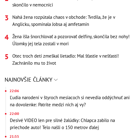
skončilo v nemocnici
Nahá žena rozpútala chaos v obchode: Tvrdila, že je v
Anglicku, spomínala Jobsa aj amfetamín
Žena išla šnorchlovať a pozorovať delfíny, skončila bez nohy!
Úlomky jej tela zostali v mori
Otec troch detí zmeškal lietadlo: Mal šťastie v nešťastí!
Zachránilo mu to život
NAJNOVŠIE ČLÁNKY
22:06
Ľudia narodení v štyroch mesiacoch si nevedia oddýchnuť ani
na dovolenke: Patríte medzi nich aj vy?
22:00
Desivé VIDEO len pre silné žalúdky: Chlapca zabilo na
priechode auto! Telo našli o 150 metrov ďalej
21:55