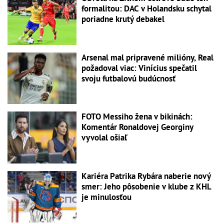
formalitou: DAC v Holandsku schytal
poriadne krutý debakel
Arsenal mal pripravené milióny, Real
požadoval viac: Vinícius spečatil
svoju futbalovú budúcnosť
FOTO Messiho žena v bikinách:
Komentár Ronaldovej Georginy
vyvolal ošiaľ
Kariéra Patrika Rybára naberie nový
smer: Jeho pôsobenie v klube z KHL
je minulosťou