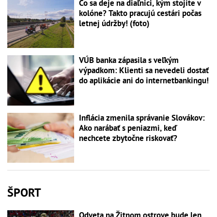
Čo sa deje na diaľnici, kým stojíte v
kolóne? Takto pracujú cestári počas
letnej údržby! (foto)
VÚB banka zápasila s veľkým
výpadkom: Klienti sa nevedeli dostať
do aplikácie ani do internetbankingu!
Inflácia zmenila správanie Slovákov:
Ako narábať s peniazmi, keď
nechcete zbytočne riskovať?
ŠPORT
Odveta na Žitnom ostrove bude len