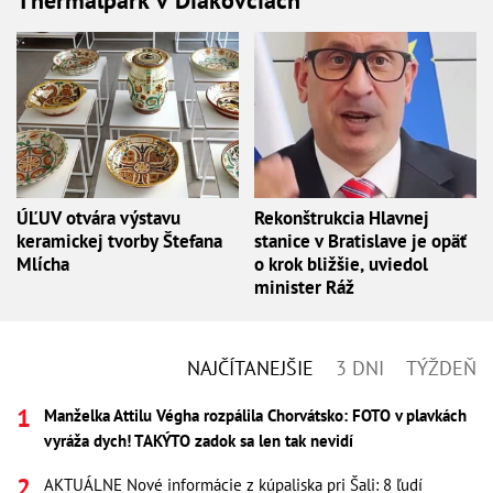
ÚĽUV otvára výstavu
Rekonštrukcia Hlavnej
keramickej tvorby Štefana
stanice v Bratislave je opäť
Mlícha
o krok bližšie, uviedol
minister Ráž
NAJČÍTANEJŠIE
3 DNI
TÝŽDEŇ
Manželka Attilu Végha rozpálila Chorvátsko: FOTO v plavkách
vyráža dych! TAKÝTO zadok sa len tak nevidí
AKTUÁLNE Nové informácie z kúpaliska pri Šali: 8 ľudí