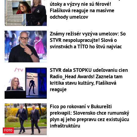
útoky a výzvy nie sú férové!
Flašíková reaguje na masívne
odchody umelcov
Známy režisér vyzýva umelcov: So
STVR nespolupracujte! Slová o
svinstvách a TÍTO ho štvú najviac
STVR dala STOPKU udeľovaniu cien
Radio_Head Awards! Zaznela tam
kritika stavu kultúry, Flašíková
reaguje
Fico po rokovaní v Bukurešti
prekvapil: Slovensko chce rumunský
plyn aj jeho prepravu cez existujúcu
infraštruktúru
FOTO