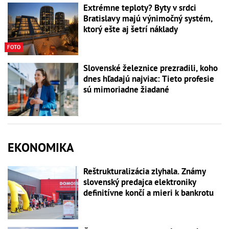
Extrémne teploty? Byty v srdci
Bratislavy majú výnimočný systém,
ktorý ešte aj šetrí náklady
FOTO
Slovenské železnice prezradili, koho
dnes hľadajú najviac: Tieto profesie
sú mimoriadne žiadané
EKONOMIKA
Reštrukturalizácia zlyhala. Známy
slovenský predajca elektroniky
definitívne končí a mieri k bankrotu