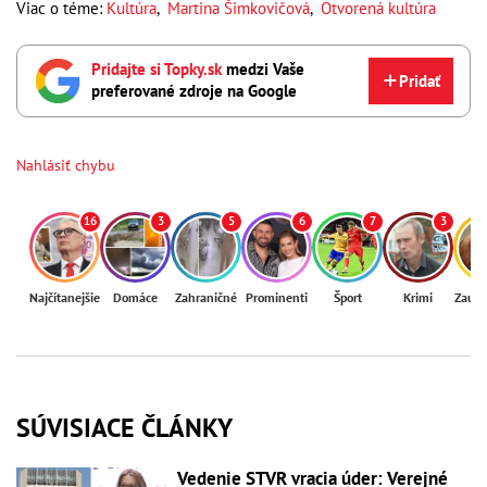
Viac o téme:
Kultúra
,
Martina Šimkovičová
,
Otvorená kultúra
Pridajte si Topky.sk
medzi Vaše
Pridať
preferované zdroje na Google
Nahlásiť chybu
16
3
5
6
7
3
Najčítanejšie
Domáce
Zahraničné
Prominenti
Šport
Krimi
Zaují
SÚVISIACE ČLÁNKY
Vedenie STVR vracia úder: Verejné