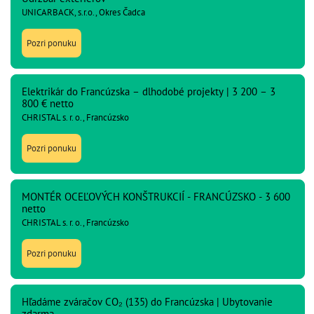
UNICARBACK, s.r.o., Okres Čadca
Pozri ponuku
Elektrikár do Francúzska – dlhodobé projekty | 3 200 – 3
800 € netto
CHRISTAL s. r. o., Francúzsko
Pozri ponuku
MONTÉR OCEĽOVÝCH KONŠTRUKCIÍ - FRANCÚZSKO - 3 600
netto
CHRISTAL s. r. o., Francúzsko
Pozri ponuku
Hľadáme zváračov CO₂ (135) do Francúzska | Ubytovanie
zdarma