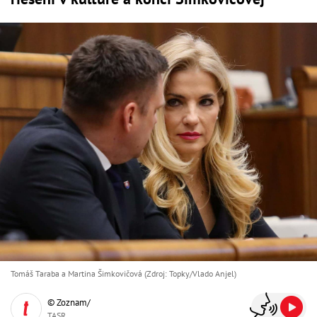
Tomáš Taraba a Martina Šimkovičová (Zdroj: Topky/Vlado Anjel)
© Zoznam/
TASR