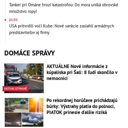
Tanker pri Ománe hrozí katastrofou: Do mora uniká obrovské
množstvo ropy!
21:35
USA pritvrdili voči Kube: Nové sankcie zasiahli armádnych
predstaviteľov aj firmy
DOMÁCE SPRÁVY
AKTUÁLNE Nové informácie z
kúpaliska pri Šali: 8 ľudí skončilo v
nemocnici
AKTUALIZOVANÉ
Po rekordnej horúčave prichádzajú
búrky: Výstrahy platia do polnoci,
PIATOK prinesie ďalšie riziká