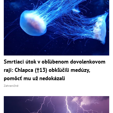
Smrtiaci útok v obľúbenom dovolenkovom
raji: Chlapca (†13) obkľúčili medúzy,
pomôcť mu už nedokázali
Zahraničné