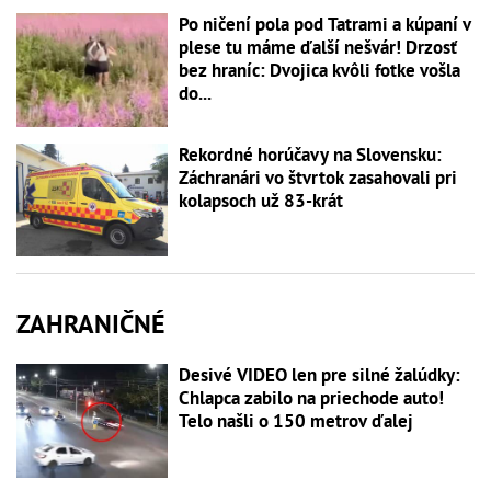
Po ničení pola pod Tatrami a kúpaní v
plese tu máme ďalší nešvár! Drzosť
bez hraníc: Dvojica kvôli fotke vošla
do...
Rekordné horúčavy na Slovensku:
Záchranári vo štvrtok zasahovali pri
kolapsoch už 83-krát
ZAHRANIČNÉ
Desivé VIDEO len pre silné žalúdky:
Chlapca zabilo na priechode auto!
Telo našli o 150 metrov ďalej