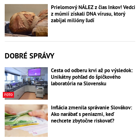
Prielomový NÁLEZ z čias Inkov! Vedci
z múmií získali DNA vírusu, ktorý
zabíjal milióny ľudí
DOBRÉ SPRÁVY
Cesta od odberu krvi až po výsledok:
Unikátny pohľad do špičkového
laboratória na Slovensku
FOTO
Inflácia zmenila správanie Slovákov:
Ako narábať s peniazmi, keď
nechcete zbytočne riskovať?