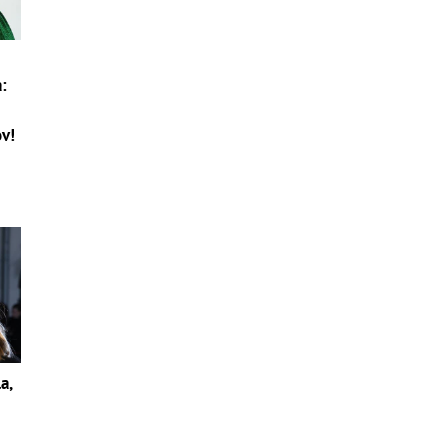
:
ov!
a,