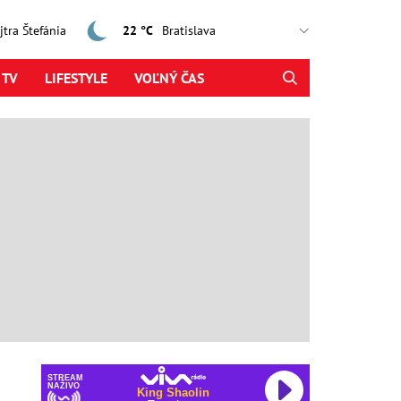
ajtra Štefánia
22 °C
 TV
LIFESTYLE
VOĽNÝ ČAS
STREAM
NAŽIVO
King Shaolin