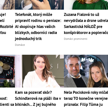
uje!
Telefonát, ktorý môže
Zuzana Fialová to už
elí
pripraviť rodinu o peniaze:
nevydržala a drsne udrela
Rozbité
AI skopíruje hlas vašich
Sarkastická NÁLOŽ pre
rťou
blízkych, odborníci radia
konšpirátorov a popierač
jednoduchý trik
Domáci prominenti
Domáce
Kam sa pozerať skôr?
Nela Pocisková roky mlčal
osť:
Schindlerová na pláži iba v
teraz TO konečne verejne
ienti sa
bikinách... Z jej bujného
priznala: Filip Tůma ju