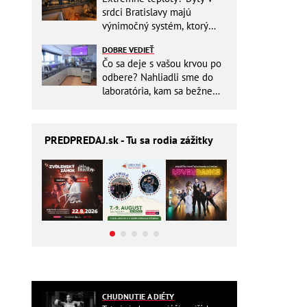
srdci Bratislavy majú
výnimočný systém, ktorý
ešte aj šetrí náklady
DOBRE VEDIEŤ
Čo sa deje s vašou krvou po
odbere? Nahliadli sme do
laboratória, kam sa bežne
nikto nedostane
PREDPREDAJ
.sk - Tu sa rodia zážitky
CHUDNUTIE A DIÉTY