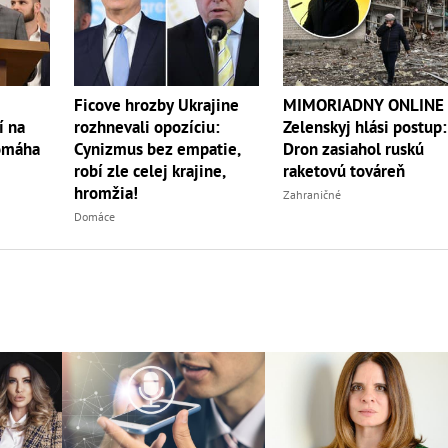
Ficove hrozby Ukrajine
MIMORIADNY ONLINE
í na
rozhnevali opozíciu:
Zelenskyj hlási postup:
pomáha
Cynizmus bez empatie,
Dron zasiahol ruskú
robí zle celej krajine,
raketovú továreň
hromžia!
Zahraničné
Domáce