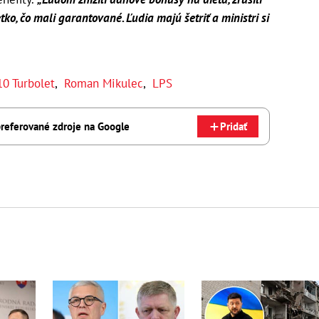
tko, čo mali garantované. Ľudia majú šetriť a ministri si
10 Turbolet
,
Roman Mikulec
,
LPS
referované zdroje na Google
Pridať