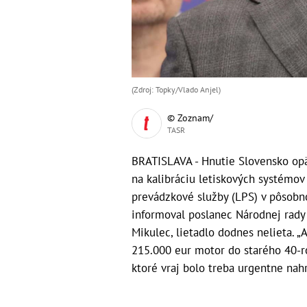
(Zdroj: Topky/Vlado Anjel)
© Zoznam/
TASR
BRATISLAVA - Hnutie Slovensko opä
na kalibráciu letiskových systémov
prevádzkové služby (LPS) v pôsobno
informoval poslanec Národnej rady
Mikulec, lietadlo dodnes nelieta. „
215.000 eur motor do starého 40-roč
ktoré vraj bolo treba urgentne nahr