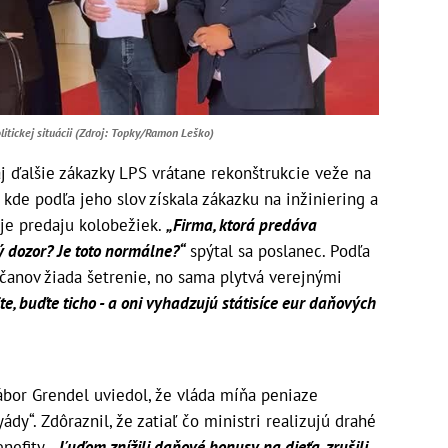
litickej situácii (Zdroj: Topky/Ramon Leško)
j ďalšie zákazky LPS vrátane rekonštrukcie veže na
, kde podľa jeho slov získala zákazku na inžiniering a
uje predaju kolobežiek.
„Firma, ktorá predáva
ý dozor? Je toto normálne?“
spýtal sa poslanec. Podľa
bčanov žiada šetrenie, no sama plytvá verejnými
jte, buďte ticho - a oni vyhadzujú státisíce eur daňových
ábor Grendel uviedol, že vláda míňa peniaze
dy“. Zdôraznil, že zatiaľ čo ministri realizujú drahé
enefity.
„Ľuďom znížili daňové bonusy na dieťa, zrušili