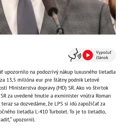
Vypočuť
článok
ť upozornilo na podozrivý nákup luxusného lietadla
 za 13,5 milióna eur pre štátny podnik Letové
sti Ministerstva dopravy (MD) SR. Ako vo štvrtok
 SR za uvedené hnutie a exminister vnútra Roman
A teraz sa dozvedáme, že LPS si idú zapožičať za
ného lietadla L-410 Turbolet. To je to lietadlo,
adiť,“ upozornil.