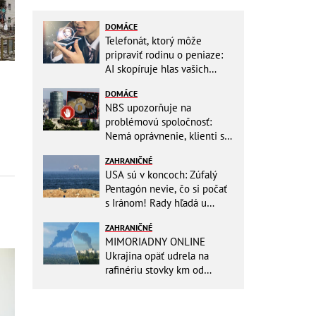
DOMÁCE
Telefonát, ktorý môže
pripraviť rodinu o peniaze:
AI skopíruje hlas vašich
blízkych, odborníci radia
DOMÁCE
jednoduchý trik
NBS upozorňuje na
problémovú spoločnosť:
Nemá oprávnenie, klienti sa
vystavujú veľkému riziku
ZAHRANIČNÉ
USA sú v koncoch: Zúfalý
Pentagón nevie, čo si počať
s Iránom! Rady hľadá u
analytikov
ZAHRANIČNÉ
MIMORIADNY ONLINE
Ukrajina opäť udrela na
rafinériu stovky km od
hraníc! Kyjev získa zabavené
plavidlo Rusov