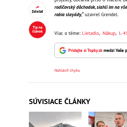
rodičovský dôchodok, siahli im na vše
Zdieľať
robia slayády,“
uzavrel Grendel.
Tip na
článok
Viac o téme:
Lietadlo
,
Nákup
,
L-4
Pridajte si Topky.sk
medzi Vaše p
Nahlásiť chybu
SÚVISIACE ČLÁNKY