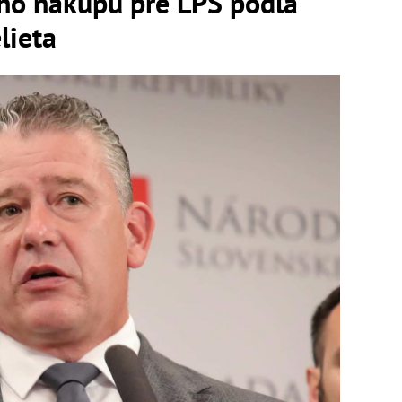
ého nákupu pre LPS podľa
lieta