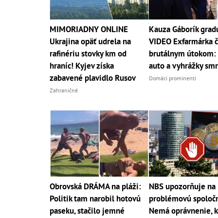
MIMORIADNY ONLINE
Kauza Gáborík grad
Ukrajina opäť udrela na
VIDEO Exfarmárka č
rafinériu stovky km od
brutálnym útokom: 
hraníc! Kyjev získa
auto a vyhrážky sm
zabavené plavidlo Rusov
Domáci prominenti
Zahraničné
Obrovská DRÁMA na pláži:
NBS upozorňuje na
Politik tam narobil hotovú
problémovú spoločn
paseku, stačilo jemné
Nemá oprávnenie, kl