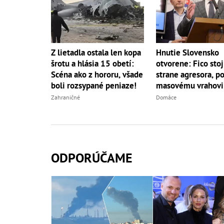
Hnutie Slovensko
Z lietadla ostala len kopa
otvorene: Fico stoj
šrotu a hlásia 15 obetí:
strane agresora, 
Scéna ako z hororu, všade
masovému vrahovi
boli rozsypané peniaze!
Domáce
Zahraničné
ODPORÚČAME