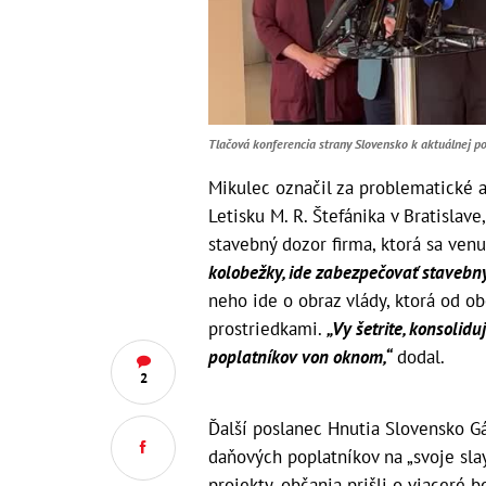
Tlačová konferencia strany Slovensko k aktuálnej po
Mikulec označil za problematické a
Letisku M. R. Štefánika v Bratislave
stavebný dozor firma, ktorá sa ven
kolobežky, ide zabezpečovať stavebn
neho ide o obraz vlády, ktorá od o
prostriedkami.
„Vy šetrite, konsolidu
poplatníkov von oknom,“
dodal.
2
Ďalší poslanec Hnutia Slovensko G
daňových poplatníkov na „svoje slayá
projekty, občania prišli o viaceré b