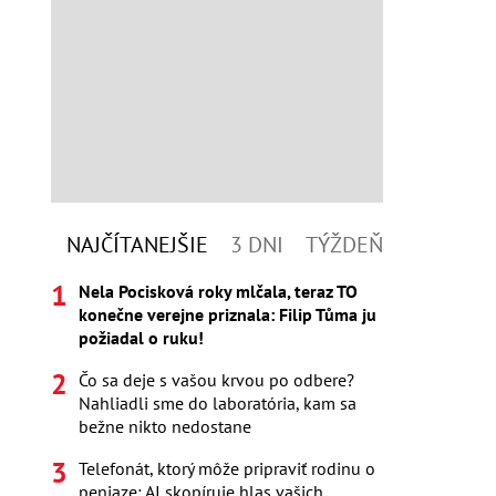
NAJČÍTANEJŠIE
3 DNI
TÝŽDEŇ
Nela Pocisková roky mlčala, teraz TO
konečne verejne priznala: Filip Tůma ju
požiadal o ruku!
Čo sa deje s vašou krvou po odbere?
Nahliadli sme do laboratória, kam sa
bežne nikto nedostane
Telefonát, ktorý môže pripraviť rodinu o
peniaze: AI skopíruje hlas vašich