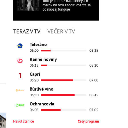
Toto je jeden z najúčinnejších
cvikov na sexi zadok: Pozrite sa,
čo naozaj funguje
TERAZ V TV
VEČER V TV
Teleráno
06:00
08:25
Ranné noviny
06:15
08:20
Capri
05:20
07:00
Búrlivé víno
05:50
06:45
Ochrancovia
06:05
07:05
Navoľ stanice
Celý program