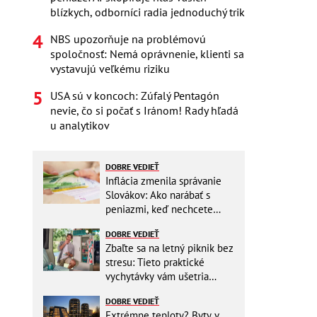
blízkych, odborníci radia jednoduchý trik
NBS upozorňuje na problémovú
spoločnosť: Nemá oprávnenie, klienti sa
vystavujú veľkému riziku
USA sú v koncoch: Zúfalý Pentagón
nevie, čo si počať s Iránom! Rady hľadá
u analytikov
DOBRE VEDIEŤ
Inflácia zmenila správanie
Slovákov: Ako narábať s
peniazmi, keď nechcete
zbytočne riskovať?
DOBRE VEDIEŤ
Zbaľte sa na letný piknik bez
stresu: Tieto praktické
vychytávky vám ušetria
miesto v batohu!
DOBRE VEDIEŤ
Extrémne teploty? Byty v