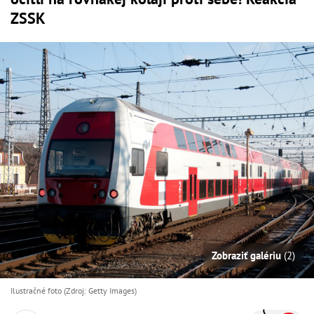
ZSSK
Zobraziť galériu
(2)
Ilustračné foto (Zdroj: Getty Images)