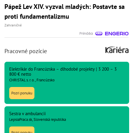
Pápež Lev XIV. vyzval mladých: Postavte sa
proti fundamentalizmu
Zahraničné
Pracovné pozície
Elektrikár do Francúzska – dlhodobé projekty | 3 200 – 3
800 € netto
CHRISTAL s. r. o., Francúzsko
Pozri ponuku
Sestra v ambulancii
LepsiaPraca.sk, Slovenská republika
Pozri ponuku