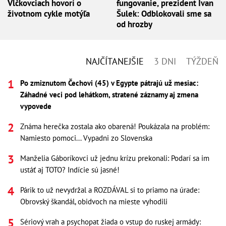
Vlčkovciach hovorí o
fungovanie, prezident Ivan
životnom cykle motýľa
Šulek: Odblokovali sme sa
od hrozby
NAJČÍTANEJŠIE
3 DNI
TÝŽDEŇ
Po zmiznutom Čechovi (45) v Egypte pátrajú už mesiac:
Záhadné veci pod lehátkom, stratené záznamy aj zmena
vypovede
Známa herečka zostala ako obarená! Poukázala na problém:
Namiesto pomoci... Vypadni zo Slovenska
Manželia Gáboríkovci už jednu krízu prekonali: Podarí sa im
ustáť aj TOTO? Indície sú jasné!
Párik to už nevydržal a ROZDÁVAL si to priamo na úrade:
Obrovský škandál, obidvoch na mieste vyhodili
Sériový vrah a psychopat žiada o vstup do ruskej armády: