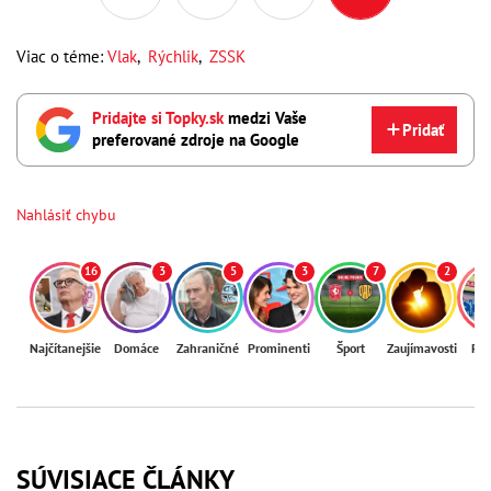
Viac o téme:
Vlak
,
Rýchlik
,
ZSSK
Pridajte si Topky.sk
medzi Vaše
Pridať
preferované zdroje na Google
Nahlásiť chybu
16
3
5
3
7
2
Najčítanejšie
Domáce
Zahraničné
Prominenti
Šport
Zaujímavosti
Reg
SÚVISIACE ČLÁNKY