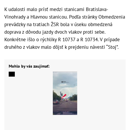
K udalosti malo prísť medzi stanicami Bratislava-
Vinohrady a Hlavnou stanicou. Podľa stránky Obmedzenia
prevádzky na tratiach ŽSR bola v úseku obmedzená
doprava z dôvodu jazdy dvoch vlakov proti sebe.
Konkrétne išlo o rýchliky R 10737 a R 10734. V prípade
druhého z vlakov malo dôjsť k prejdeniu návesti “Stoj”.
Mohlo by vás zaujímať: