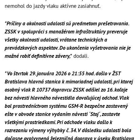
nemohol do jazdy vlaku aktívne zasiahnuť.
"Príčiny a okolnosti udalosti sú predmetom prešetrovania.
ZSSK v spolupráci s manažérom infraštruktúry preveruje
všetky okolnosti udalosti, vrátane technických a
prevádzkových aspektov. Do ukončenia vyšetrovania nie je
možné robiť definitívne závery,"
dodali.
"Vo štvrtok 29. januára 2026 o 21:55 hod. došlo v ŽST
Bratislava hlavná stanica k mimoriadnej udalosti, pri ktorej
osobný vlak R 10737 dopravcu ZSSK odišiel zo 16. koľaje
bez návesti hlavného návestidla dovoľujúcej odchod. Vlak
bol prostredníctvom systému GSM-R bezpečne zastavený
ešte v obvode stanice vydaním návesti ´Stoj´, zastavte
všetkými prostriedkami. Pri odchode vlaku došlo k
rozrezaniu výmeny výhybky č. 34. V dôsledku udalosti bola
dočasne ovplyvnená železničná doprava v úseku Bratislava