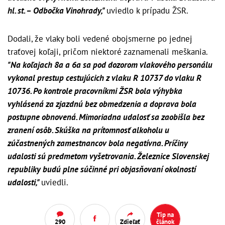
hl. st. – Odbočka Vinohrady,"
uviedlo k prípadu ŽSR.
Dodali, že vlaky boli vedené obojsmerne po jednej
traťovej koľaji, pričom niektoré zaznamenali meškania.
"Na koľajach 8a a 6a sa pod dozorom vlakového personálu
vykonal prestup cestujúcich z vlaku R 10737 do vlaku R
10736. Po kontrole pracovníkmi ŽSR bola výhybka
vyhlásená za zjazdnú bez obmedzenia a doprava bola
postupne obnovená. Mimoriadna udalosť sa zaobišla bez
zranení osôb. Skúška na prítomnosť alkoholu u
zúčastnených zamestnancov bola negatívna. Príčiny
udalosti sú predmetom vyšetrovania. Železnice Slovenskej
republiky budú plne súčinné pri objasňovaní okolností
udalosti,"
uviedli.
Tip na
290
Zdieľať
článok