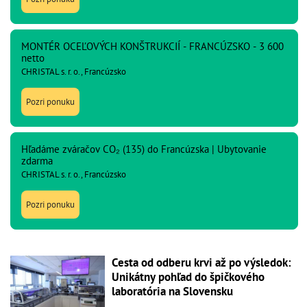
MONTÉR OCEĽOVÝCH KONŠTRUKCIÍ - FRANCÚZSKO - 3 600
netto
CHRISTAL s. r. o., Francúzsko
Pozri ponuku
Hľadáme zváračov CO₂ (135) do Francúzska | Ubytovanie
zdarma
CHRISTAL s. r. o., Francúzsko
Pozri ponuku
Cesta od odberu krvi až po výsledok:
Unikátny pohľad do špičkového
laboratória na Slovensku