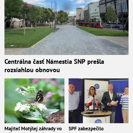
Centrálna časť Námestia SNP prešla
rozsiahlou obnovou
Majiteľ Motýlej záhrady vo
SPF zabezpečilo