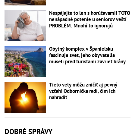
Nespájajte to len s horúčavami! TOTO
nenápadné potenie u seniorov veští
PROBLÉM: Mnohí to ignorujú
Obytný komplex v Španielsku
fascinuje svet, jeho obyvatelia
museli pred turistami zavrieť brány
Tieto vety môžu zničiť aj pevný
vzťah! Odborníčka radí, čím ich
nahradiť
DOBRÉ SPRÁVY