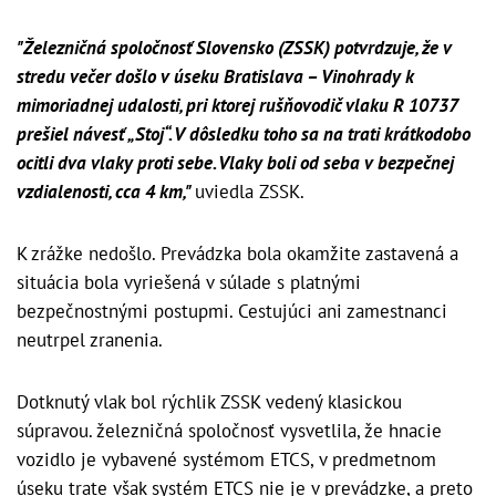
"Železničná spoločnosť Slovensko (ZSSK) potvrdzuje, že v
stredu večer došlo v úseku Bratislava – Vinohrady k
mimoriadnej udalosti, pri ktorej rušňovodič vlaku R 10737
prešiel návesť „Stoj“. V dôsledku toho sa na trati krátkodobo
ocitli dva vlaky proti sebe. Vlaky boli od seba v bezpečnej
vzdialenosti, cca 4 km,"
uviedla ZSSK.
K zrážke nedošlo. Prevádzka bola okamžite zastavená a
situácia bola vyriešená v súlade s platnými
bezpečnostnými postupmi. Cestujúci ani zamestnanci
neutrpel zranenia.
Dotknutý vlak bol rýchlik ZSSK vedený klasickou
súpravou. železničná spoločnosť vysvetlila, že hnacie
vozidlo je vybavené systémom ETCS, v predmetnom
úseku trate však systém ETCS nie je v prevádzke, a preto