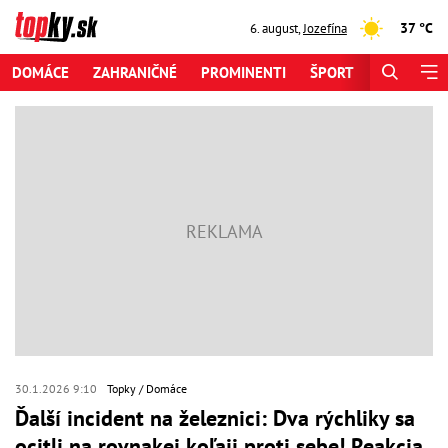
37 °C
6. august
,
Jozefína
DOMÁCE
ZAHRANIČNÉ
PROMINENTI
ŠPORT
ZAUJÍMAV
30.1.2026 9:10
Topky
Domáce
Ďalší incident na železnici: Dva rýchliky sa
ocitli na rovnakej koľaji proti sebe! Reakcia