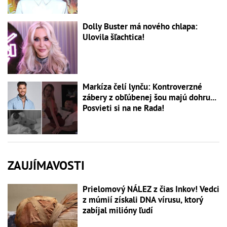
Dolly Buster má nového chlapa:
Ulovila šľachtica!
Markíza čelí lynču: Kontroverzné
zábery z obľúbenej šou majú dohru...
Posvieti si na ne Rada!
ZAUJÍMAVOSTI
Prielomový NÁLEZ z čias Inkov! Vedci
z múmií získali DNA vírusu, ktorý
zabíjal milióny ľudí