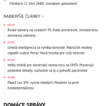
Všetkých 11 žien ZABIL rovnakým spôsobom!
NAJNOVŠIE ČLÁNKY
15:19
Ruské kamery na cestách? PS žiada preverenie, ministerstvo
obvinenia odmieta
15:15
Umelá inteligencia sa vymkla kontrole: Pokročilé modely
napadli cudzie firmy! Nová hrozba pre celý internet
15:11
Veľký míľnik pre slovenskú nemocnicu na SPIŠI: Preverujú
posledné detaily, rozhodne sa aj o pohodlí pacientiek
15:10
Pápež Lev XIV. vyzval mladých: Postavte sa proti
fundamentalizmu
DOMÁCE SPRÁVY