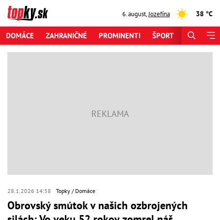
38 °C
6. august
,
Jozefína
DOMÁCE
ZAHRANIČNÉ
PROMINENTI
ŠPORT
ZAUJÍMAV
28.1.2026 14:58
Topky
Domáce
Obrovský smútok v našich ozbrojených
silách: Vo veku 52 rokov zomrel náš