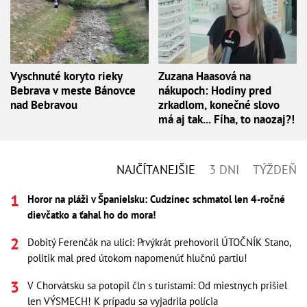
Vyschnuté koryto rieky
Zuzana Haasová na
Bebrava v meste Bánovce
nákupoch: Hodiny pred
nad Bebravou
zrkadlom, konečné slovo
má aj tak... Fíha, to naozaj?!
NAJČÍTANEJŠIE
3 DNI
TÝŽDEŇ
Horor na pláži v Španielsku: Cudzinec schmatol len 4-ročné
dievčatko a ťahal ho do mora!
Dobitý Ferenčák na ulici: Prvýkrát prehovoril ÚTOČNÍK Stano,
politik mal pred útokom napomenúť hlučnú partiu!
V Chorvátsku sa potopil čln s turistami: Od miestnych prišiel
len VÝSMECH! K prípadu sa vyjadrila polícia