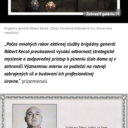
Zobraziť galériu
(4)
Brigádny generál Róbert Kecső. (Zdroj: Facebook/Ozbrojené sily Slovenskej
republiky)
„Počas mnohých rokov aktívnej služby brigádny generál
Róbert Kecső preukazoval vysokú odbornosť, strategické
myslenie a zodpovedný prístup k plneniu úloh doma aj v
zahraničí. Významnou mierou sa podieľal na rozvoji
ozbrojených síl a budovaní ich profesionálnej
úrovne,“
pripomenuli.