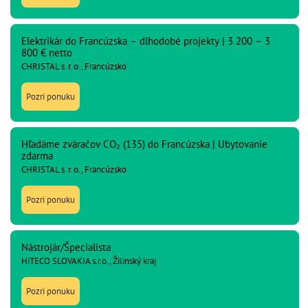
Elektrikár do Francúzska – dlhodobé projekty | 3 200 – 3
800 € netto
CHRISTAL s. r. o., Francúzsko
Pozri ponuku
Hľadáme zváračov CO₂ (135) do Francúzska | Ubytovanie
zdarma
CHRISTAL s. r. o., Francúzsko
Pozri ponuku
Nástrojár/Špecialista
HiTECO SLOVAKIA s.r.o., Žilinský kraj
Pozri ponuku