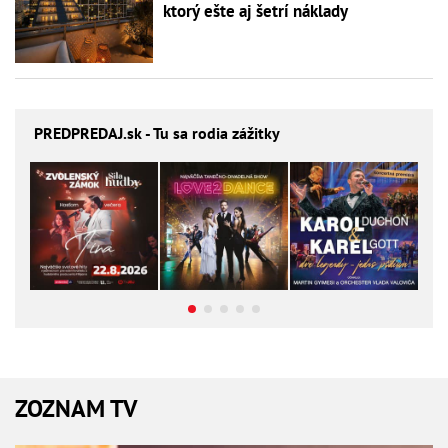
ktorý ešte aj šetrí náklady
PREDPREDAJ
.sk - Tu sa rodia zážitky
ZOZNAM TV