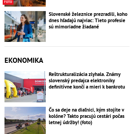
FOTO
Slovenské železnice prezradili, koho
dnes hľadajú najviac: Tieto profesie
sú mimoriadne žiadané
EKONOMIKA
Reštrukturalizácia zlyhala. Známy
slovenský predajca elektroniky
definitívne končí a mieri k bankrotu
Čo sa deje na diaľnici, kým stojíte v
kolóne? Takto pracujú cestári počas
letnej údržby! (foto)