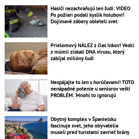
Hasiči nezachraňujú len ľudí: VIDEO
Po požiari podali kyslík holubovi!
Dojímavé zábery obleteli svet
Prielomový NÁLEZ z čias Inkov! Vedci
z múmií získali DNA vírusu, ktorý
zabíjal milióny ľudí
Nespájajte to len s horúčavami! TOTO
nenápadné potenie u seniorov veští
PROBLÉM: Mnohí to ignorujú
Obytný komplex v Španielsku
fascinuje svet, jeho obyvatelia
museli pred turistami zavrieť brány