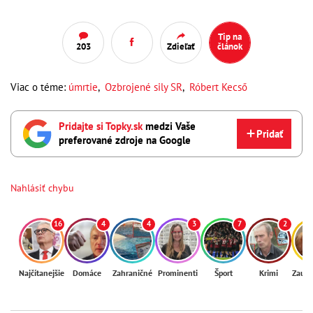
Tip na
203
Zdieľať
článok
Viac o téme:
úmrtie
,
Ozbrojené sily SR
,
Róbert Kecső
Pridajte si Topky.sk
medzi Vaše
Pridať
preferované zdroje na Google
Nahlásiť chybu
16
4
4
3
7
2
Najčítanejšie
Domáce
Zahraničné
Prominenti
Šport
Krimi
Zaují