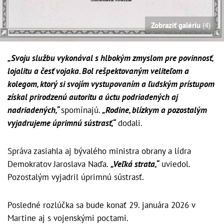
Zobraziť galériu
(4)
„Svoju službu vykonával s hlbokým zmyslom pre povinnosť,
lojalitu a česť vojaka. Bol rešpektovaným veliteľom a
kolegom, ktorý si svojím vystupovaním a ľudským prístupom
získal prirodzenú autoritu a úctu podriadených aj
nadriadených,“
spomínajú.
„Rodine, blízkym a pozostalým
vyjadrujeme úprimnú sústrasť,“
dodali.
Správa zasiahla aj bývalého ministra obrany a lídra
Demokratov Jaroslava Naďa.
„Veľká strata,“
uviedol.
Pozostalým vyjadril úprimnú sústrasť.
Posledné rozlúčka sa bude konať 29. januára 2026 v
Martine aj s vojenskými poctami.