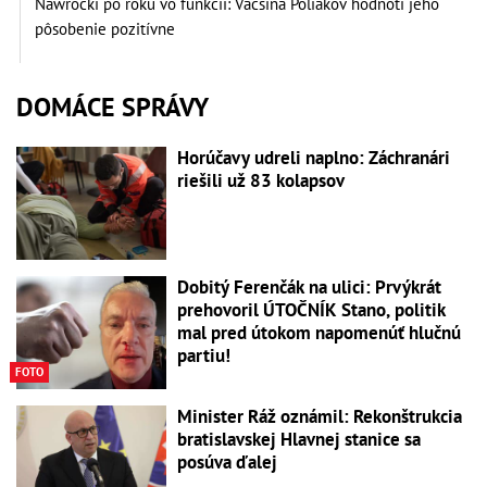
Nawrocki po roku vo funkcii: Väčšina Poliakov hodnotí jeho
pôsobenie pozitívne
DOMÁCE SPRÁVY
Horúčavy udreli naplno: Záchranári
riešili už 83 kolapsov
Dobitý Ferenčák na ulici: Prvýkrát
prehovoril ÚTOČNÍK Stano, politik
mal pred útokom napomenúť hlučnú
partiu!
FOTO
Minister Ráž oznámil: Rekonštrukcia
bratislavskej Hlavnej stanice sa
posúva ďalej