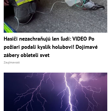
Hasiči nezachraňujú len ľudí: VIDEO Po
požiari podali kyslík holubovi! Dojímavé
zábery obleteli svet
Zaujímavosti