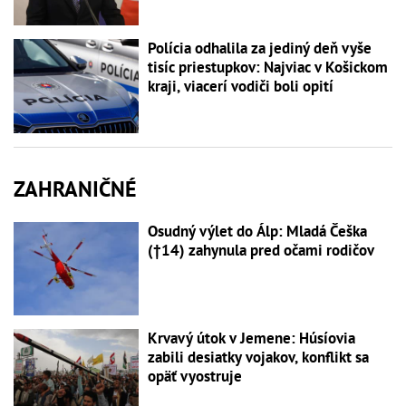
Polícia odhalila za jediný deň vyše
tisíc priestupkov: Najviac v Košickom
kraji, viacerí vodiči boli opití
ZAHRANIČNÉ
Osudný výlet do Álp: Mladá Češka
(†14) zahynula pred očami rodičov
Krvavý útok v Jemene: Húsíovia
zabili desiatky vojakov, konflikt sa
opäť vyostruje