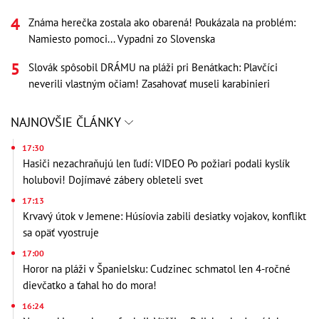
Známa herečka zostala ako obarená! Poukázala na problém:
Namiesto pomoci... Vypadni zo Slovenska
Slovák spôsobil DRÁMU na pláži pri Benátkach: Plavčíci
neverili vlastným očiam! Zasahovať museli karabinieri
NAJNOVŠIE ČLÁNKY
17:30
Hasiči nezachraňujú len ľudí: VIDEO Po požiari podali kyslík
holubovi! Dojímavé zábery obleteli svet
17:13
Krvavý útok v Jemene: Húsíovia zabili desiatky vojakov, konflikt
sa opäť vyostruje
17:00
Horor na pláži v Španielsku: Cudzinec schmatol len 4-ročné
dievčatko a ťahal ho do mora!
16:24