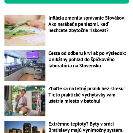
Inflácia zmenila správanie Slovákov:
Ako narábať s peniazmi, keď
nechcete zbytočne riskovať?
Cesta od odberu krvi až po výsledok:
Unikátny pohľad do špičkového
laboratória na Slovensku
Zbaľte sa na letný piknik bez stresu:
Tieto praktické vychytávky vám
ušetria miesto v batohu!
Extrémne teploty? Byty v srdci
Bratislavy majú výnimočný systém,