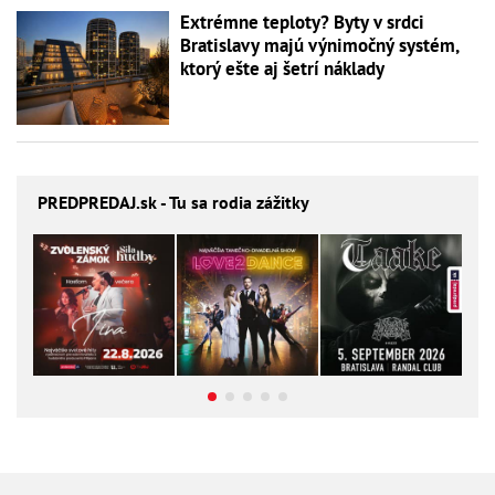
Extrémne teploty? Byty v srdci
Bratislavy majú výnimočný systém,
ktorý ešte aj šetrí náklady
PREDPREDAJ
.sk - Tu sa rodia zážitky