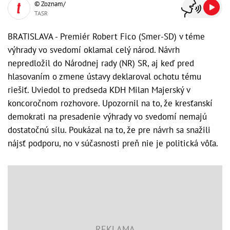
© Zoznam/
TASR
BRATISLAVA - Premiér Robert Fico (Smer-SD) v téme
výhrady vo svedomí oklamal celý národ. Návrh
nepredložil do Národnej rady (NR) SR, aj keď pred
hlasovaním o zmene ústavy deklaroval ochotu tému
riešiť. Uviedol to predseda KDH Milan Majerský v
koncoročnom rozhovore. Upozornil na to, že kresťanskí
demokrati na presadenie výhrady vo svedomí nemajú
dostatočnú silu. Poukázal na to, že pre návrh sa snažili
nájsť podporu, no v súčasnosti preň nie je politická vôľa.