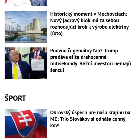
Historický moment v Mochovciach:
Nový jadrový blok má za sebou
rozhodujúci krok k výrobe elektriny
(foto)
Podvod či geniálny ťah? Trump
predáva elite drahocenné
milisekundy. Bežní investori nemajú
šancu!
ŠPORT
Obrovský úspech pre našu krajinu na
ME: Trio Slovákov si odnáša cenný
kov!