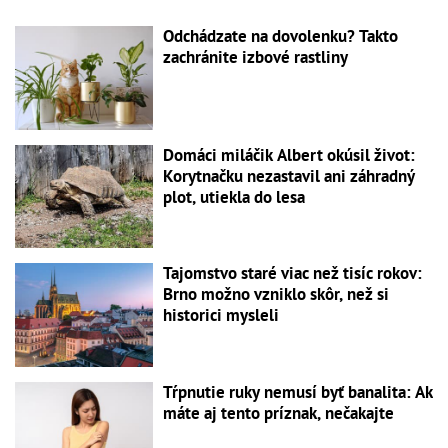
Odchádzate na dovolenku? Takto
zachránite izbové rastliny
Domáci miláčik Albert okúsil život:
Korytnačku nezastavil ani záhradný
plot, utiekla do lesa
Tajomstvo staré viac než tisíc rokov:
Brno možno vzniklo skôr, než si
historici mysleli
Tŕpnutie ruky nemusí byť banalita: Ak
máte aj tento príznak, nečakajte