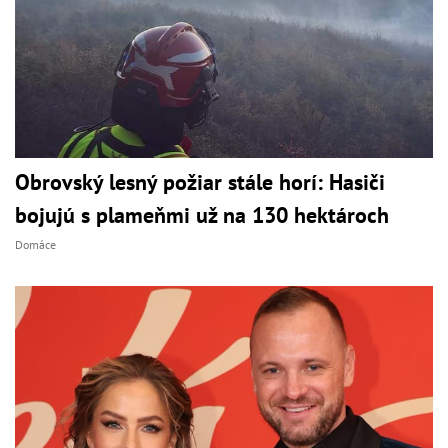
Obrovský lesný požiar stále horí: Hasiči
bojujú s plameňmi už na 130 hektároch
Domáce