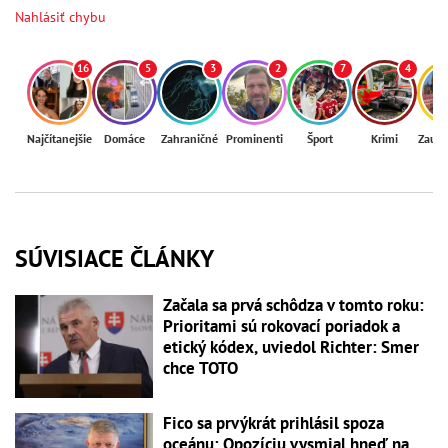
Nahlásiť chybu
16
5
3
2
7
4
Najčítanejšie
Domáce
Zahraničné
Prominenti
Šport
Krimi
Zaují
SÚVISIACE ČLÁNKY
Začala sa prvá schôdza v tomto roku:
Prioritami sú rokovací poriadok a
etický kódex, uviedol Richter: Smer
chce TOTO
Fico sa prvýkrát prihlásil spoza
oceánu: Opozíciu vysmial hneď na