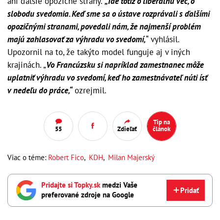
ani ďalšie opozičné strany.
„Ide totiž o liberálnu vec, o
slobodu svedomia. Keď sme sa o ústave rozprávali s ďalšími
opozičnými stranami, povedali nám, že najmenší problém
majú zahlasovať za výhradu vo svedomí,
“ vyhlásil.
Upozornil na to, že takýto model funguje aj v iných
krajinách. „
Vo Francúzsku si napríklad zamestnanec môže
uplatniť výhradu vo svedomí, keď ho zamestnávateľ núti ísť
v nedeľu do práce,“
ozrejmil.
Tip na
55
Zdieľať
článok
Viac o téme:
Robert Fico
,
KDH
,
Milan Majerský
Pridajte si Topky.sk
medzi Vaše
Pridať
preferované zdroje na Google