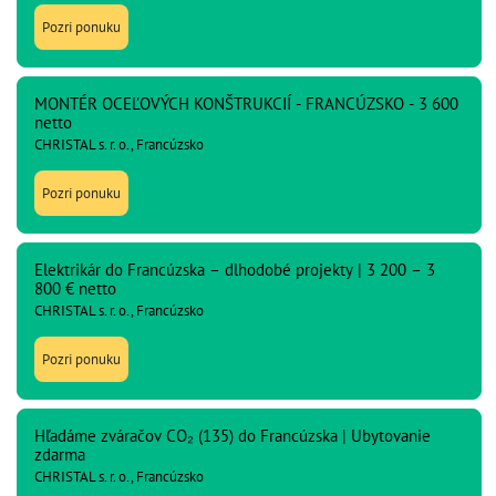
Pozri ponuku
MONTÉR OCEĽOVÝCH KONŠTRUKCIÍ - FRANCÚZSKO - 3 600
netto
CHRISTAL s. r. o., Francúzsko
Pozri ponuku
Elektrikár do Francúzska – dlhodobé projekty | 3 200 – 3
800 € netto
CHRISTAL s. r. o., Francúzsko
Pozri ponuku
Hľadáme zváračov CO₂ (135) do Francúzska | Ubytovanie
zdarma
CHRISTAL s. r. o., Francúzsko