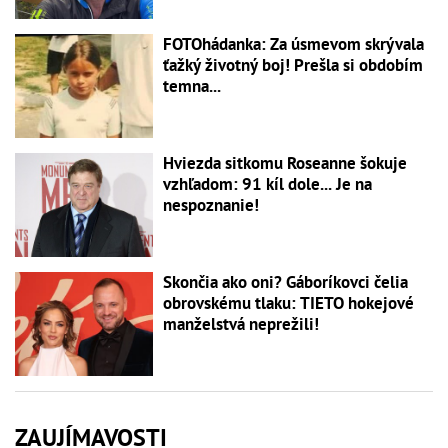
FOTOhádanka: Za úsmevom skrývala
ťažký životný boj! Prešla si obdobím
temna...
Hviezda sitkomu Roseanne šokuje
vzhľadom: 91 kíl dole... Je na
nespoznanie!
Skončia ako oni? Gáboríkovci čelia
obrovskému tlaku: TIETO hokejové
manželstvá neprežili!
ZAUJÍMAVOSTI