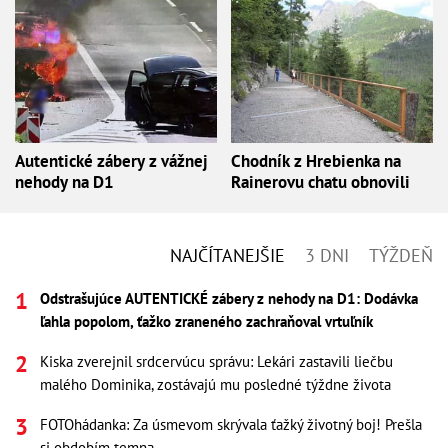
Autentické zábery z vážnej
Chodník z Hrebienka na
nehody na D1
Rainerovu chatu obnovili
NAJČÍTANEJŠIE
3 DNI
TÝŽDEŇ
Odstrašujúce AUTENTICKÉ zábery z nehody na D1: Dodávka
ľahla popolom, ťažko zraneného zachraňoval vrtuľník
Kiska zverejnil srdcervúcu správu: Lekári zastavili liečbu
malého Dominika, zostávajú mu posledné týždne života
FOTOhádanka: Za úsmevom skrývala ťažký životný boj! Prešla
si obdobím temna...