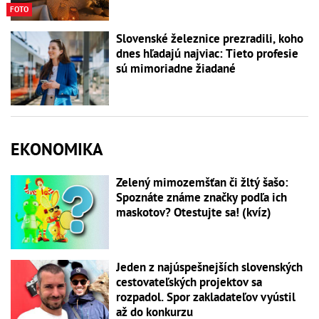
FOTO
Slovenské železnice prezradili, koho
dnes hľadajú najviac: Tieto profesie
sú mimoriadne žiadané
EKONOMIKA
Zelený mimozemšťan či žltý šašo:
Spoznáte známe značky podľa ich
maskotov? Otestujte sa! (kvíz)
Jeden z najúspešnejších slovenských
cestovateľských projektov sa
rozpadol. Spor zakladateľov vyústil
až do konkurzu