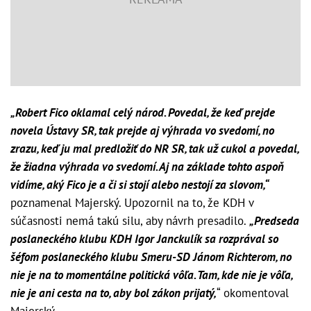
„Robert Fico oklamal celý národ. Povedal, že keď prejde
novela Ústavy SR, tak prejde aj výhrada vo svedomí, no
zrazu, keď ju mal predložiť do NR SR, tak už cukol a povedal,
že žiadna výhrada vo svedomí. Aj na základe tohto aspoň
vidíme, aký Fico je a či si stojí alebo nestojí za slovom,“
poznamenal Majerský. Upozornil na to, že KDH v
súčasnosti nemá takú silu, aby návrh presadilo.
„Predseda
poslaneckého klubu KDH Igor Janckulík sa rozprával so
šéfom poslaneckého klubu Smeru-SD Jánom Richterom, no
nie je na to momentálne politická vôľa. Tam, kde nie je vôľa,
nie je ani cesta na to, aby bol zákon prijatý,
“ okomentoval
Majerský.