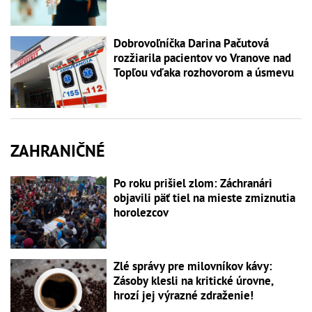
Dobrovoľníčka Darina Pačutová
rozžiarila pacientov vo Vranove nad
Topľou vďaka rozhovorom a úsmevu
ZAHRANIČNÉ
Po roku prišiel zlom: Záchranári
objavili päť tiel na mieste zmiznutia
horolezcov
Zlé správy pre milovníkov kávy:
Zásoby klesli na kritické úrovne,
hrozí jej výrazné zdraženie!