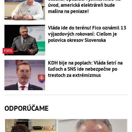
úvod, americká elektráreň bude
mašina na peniaze!
Vláda ide do terénu! Fico oznámil 13
výjazdových rokovaní: Cieľom je
polovica okresov Slovenska
FOTO
KDH bije na poplach: Vláda šetrí na
ľuďoch a SNS ide nebezpečne po
trestoch za extrémizmus
ODPORÚČAME