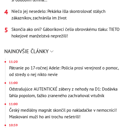
Niečo jej nesedelo: Pekárka išla skontrolovať stálych
zákazníkov, zachránila im život
Skončia ako oni? Gáboríkovci čelia obrovskému tlaku: TIETO
hokejové manželstvá neprežili!
NAJNOVŠIE ČLÁNKY
11:20
Pátranie po 17-ročnej Adele: Polícia prosí verejnosť o pomoc,
od stredy o nej nikto nevie
11:00
Odstrašujúce AUTENTICKÉ zábery z nehody na D1: Dodávka
ľahla popolom, ťažko zraneného zachraňoval vrtuľník
11:00
Český mediálny magnát skončil po nakladačke v nemocnici!
Maskovaní muži ho ani trochu nešetrili!
10:59