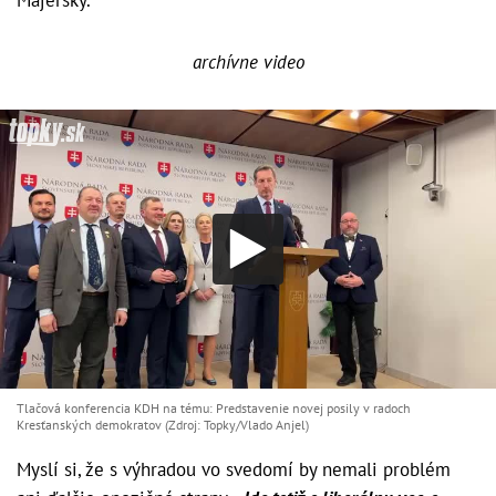
archívne video
Tlačová konferencia KDH na tému: Predstavenie novej posily v radoch
Kresťanských demokratov (Zdroj: Topky/Vlado Anjel)
Myslí si, že s výhradou vo svedomí by nemali problém