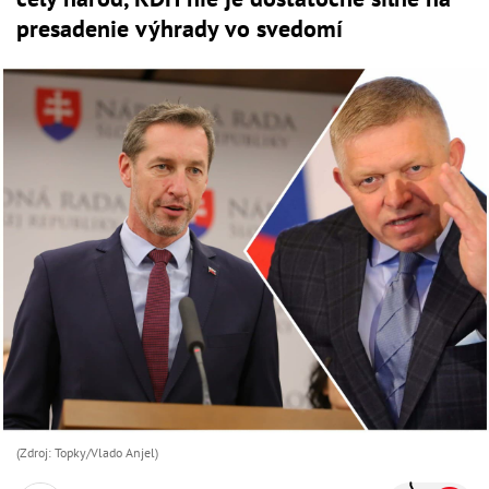
presadenie výhrady vo svedomí
(Zdroj: Topky/Vlado Anjel)