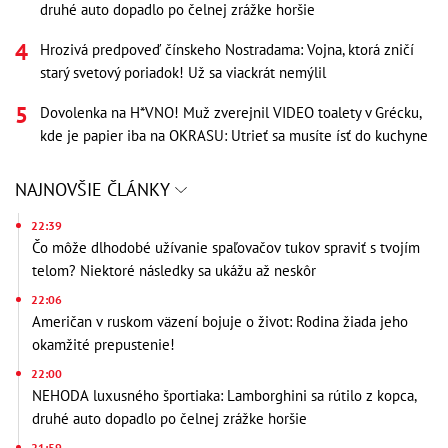
druhé auto dopadlo po čelnej zrážke horšie
Hrozivá predpoveď čínskeho Nostradama: Vojna, ktorá zničí
starý svetový poriadok! Už sa viackrát nemýlil
Dovolenka na H*VNO! Muž zverejnil VIDEO toalety v Grécku,
kde je papier iba na OKRASU: Utrieť sa musíte ísť do kuchyne
NAJNOVŠIE ČLÁNKY
22:39
Čo môže dlhodobé užívanie spaľovačov tukov spraviť s tvojím
telom? Niektoré následky sa ukážu až neskôr
22:06
Američan v ruskom väzení bojuje o život: Rodina žiada jeho
okamžité prepustenie!
22:00
NEHODA luxusného športiaka: Lamborghini sa rútilo z kopca,
druhé auto dopadlo po čelnej zrážke horšie
21:59