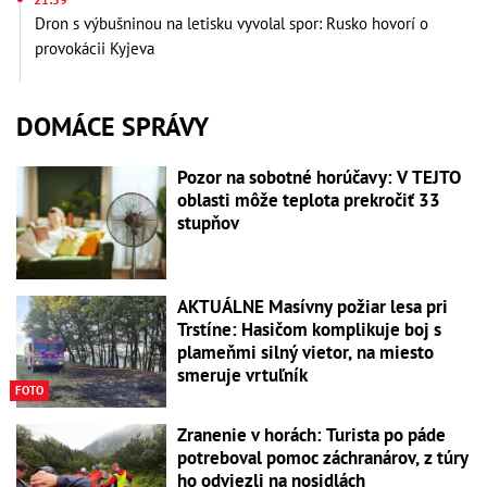
Dron s výbušninou na letisku vyvolal spor: Rusko hovorí o
provokácii Kyjeva
DOMÁCE SPRÁVY
Pozor na sobotné horúčavy: V TEJTO
oblasti môže teplota prekročiť 33
stupňov
AKTUÁLNE Masívny požiar lesa pri
Trstíne: Hasičom komplikuje boj s
plameňmi silný vietor, na miesto
smeruje vrtuľník
FOTO
Zranenie v horách: Turista po páde
potreboval pomoc záchranárov, z túry
ho odviezli na nosidlách