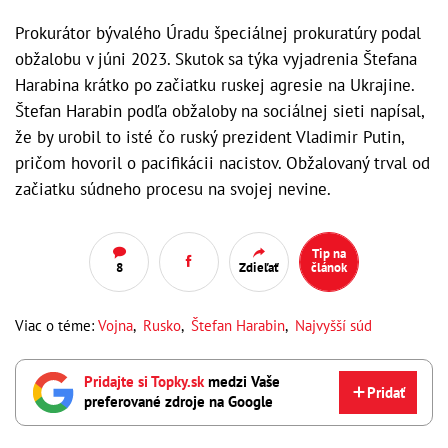
Prokurátor bývalého Úradu špeciálnej prokuratúry podal
obžalobu v júni 2023. Skutok sa týka vyjadrenia Štefana
Harabina krátko po začiatku ruskej agresie na Ukrajine.
Štefan Harabin podľa obžaloby na sociálnej sieti napísal,
že by urobil to isté čo ruský prezident Vladimir Putin,
pričom hovoril o pacifikácii nacistov. Obžalovaný trval od
začiatku súdneho procesu na svojej nevine.
Tip na
8
Zdieľať
článok
Viac o téme:
Vojna
,
Rusko
,
Štefan Harabin
,
Najvyšší súd
Pridajte si Topky.sk
medzi Vaše
Pridať
preferované zdroje na Google