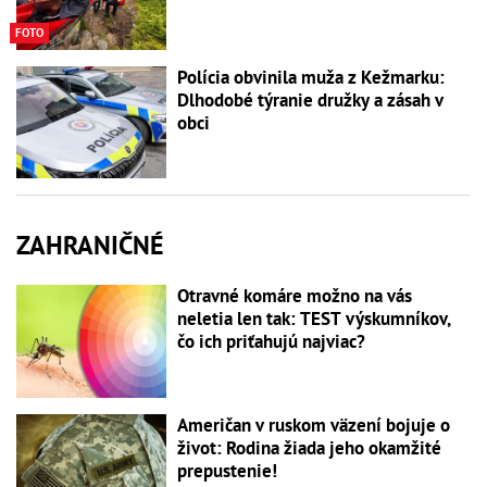
FOTO
Polícia obvinila muža z Kežmarku:
Dlhodobé týranie družky a zásah v
obci
ZAHRANIČNÉ
Otravné komáre možno na vás
neletia len tak: TEST výskumníkov,
čo ich priťahujú najviac?
Američan v ruskom väzení bojuje o
život: Rodina žiada jeho okamžité
prepustenie!