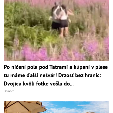
Po ničení pola pod Tatrami a kúpaní v plese
tu máme ďalší nešvár! Drzosť bez hraníc:
Dvojica kvôli fotke vošla do...
Domáce