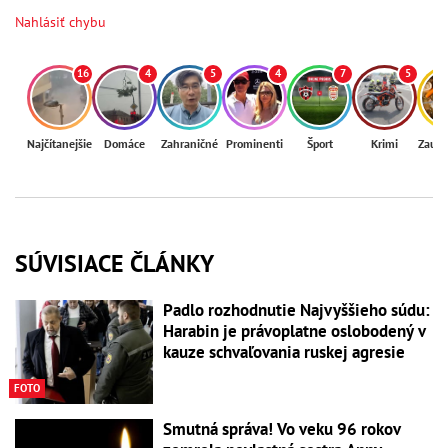
Nahlásiť chybu
16
4
5
4
7
5
Najčítanejšie
Domáce
Zahraničné
Prominenti
Šport
Krimi
Zaují
SÚVISIACE ČLÁNKY
Padlo rozhodnutie Najvyššieho súdu:
Harabin je právoplatne oslobodený v
kauze schvaľovania ruskej agresie
FOTO
Smutná správa! Vo veku 96 rokov