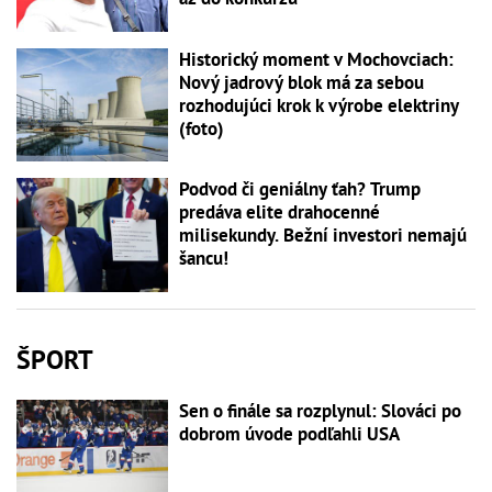
Historický moment v Mochovciach:
Nový jadrový blok má za sebou
rozhodujúci krok k výrobe elektriny
(foto)
Podvod či geniálny ťah? Trump
predáva elite drahocenné
milisekundy. Bežní investori nemajú
šancu!
ŠPORT
Sen o finále sa rozplynul: Slováci po
dobrom úvode podľahli USA