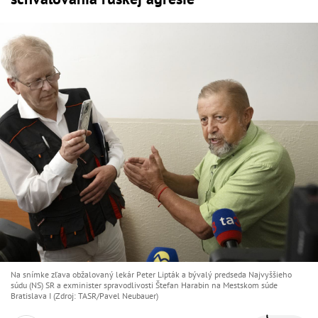
Na snímke zľava obžalovaný lekár Peter Lipták a bývalý predseda Najvyššieho
súdu (NS) SR a exminister spravodlivosti Štefan Harabin na Mestskom súde
Bratislava I (Zdroj: TASR/Pavel Neubauer)