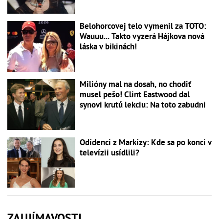
Belohorcovej telo vymenil za TOTO:
Wauuu... Takto vyzerá Hájkova nová
láska v bikinách!
Milióny mal na dosah, no chodiť
musel pešo! Clint Eastwood dal
synovi krutú lekciu: Na toto zabudni
Odídenci z Markízy: Kde sa po konci v
televízii usídlili?
ZAUJÍMAVOSTI