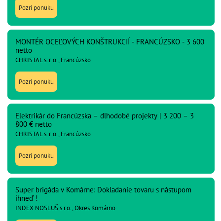
Pozri ponuku
MONTÉR OCEĽOVÝCH KONŠTRUKCIÍ - FRANCÚZSKO - 3 600
netto
CHRISTAL s. r. o., Francúzsko
Pozri ponuku
Elektrikár do Francúzska – dlhodobé projekty | 3 200 – 3
800 € netto
CHRISTAL s. r. o., Francúzsko
Pozri ponuku
Super brigáda v Komárne: Dokladanie tovaru s nástupom
ihneď !
INDEX NOSLUŠ s.r.o., Okres Komárno