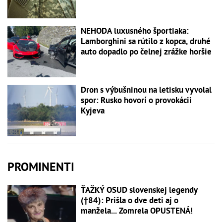
NEHODA luxusného športiaka:
Lamborghini sa rútilo z kopca, druhé
auto dopadlo po čelnej zrážke horšie
Dron s výbušninou na letisku vyvolal
spor: Rusko hovorí o provokácii
Kyjeva
PROMINENTI
ŤAŽKÝ OSUD slovenskej legendy
(†84): Prišla o dve deti aj o
manžela... Zomrela OPUSTENÁ!