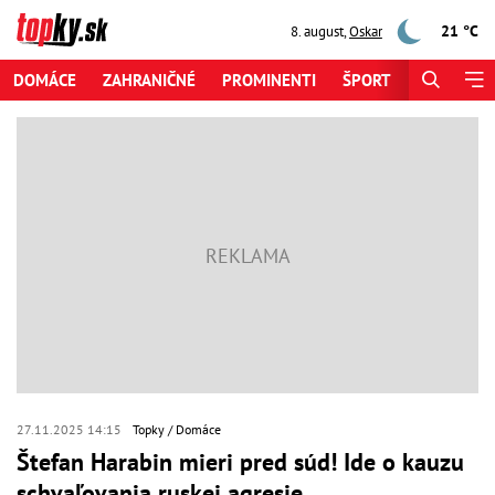
21 °C
8. august
,
Oskar
DOMÁCE
ZAHRANIČNÉ
PROMINENTI
ŠPORT
ZAUJÍMAV
27.11.2025 14:15
Topky
Domáce
Štefan Harabin mieri pred súd! Ide o kauzu
schvaľovania ruskej agresie