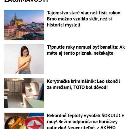
Tajomstvo staré viac než tisíc rokov:
Brno možno vzniklo skôr, než si
historici mysleli
Tŕpnutie ruky nemusí byť banalita: Ak
máte aj tento príznak, nečakajte
Korytnačka kriminálnik: Leo skončil
za mrežami, TOTO bol dôvod!
Rekordné teploty vyvolali ŠOKUJÚCE
rady! Režim odporúča na horúčavy
polievku! Neuveriteľné, z AKÉHO