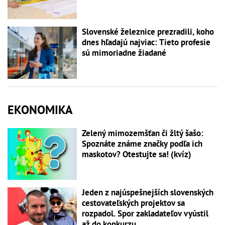
Slovenské železnice prezradili, koho
dnes hľadajú najviac: Tieto profesie
sú mimoriadne žiadané
EKONOMIKA
Zelený mimozemšťan či žltý šašo:
Spoznáte známe značky podľa ich
maskotov? Otestujte sa! (kvíz)
Jeden z najúspešnejších slovenských
cestovateľských projektov sa
rozpadol. Spor zakladateľov vyústil
až do konkurzu