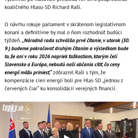
koaličného Hlasu-SD Richard Raši.
O návrhu rokuje parlament v skrátenom legislatívnom
konaní a definitívne by mal o ňom rozhodnúť budúci
týždeň.
„Národná rada schválila prvé čítanie, v utorok (30.
9.) budeme pokračovať druhým čítaním a výsledkom bude
to, že ani v roku 2026 napriek ťažkostiam, ktorým čelí
Slovensko a Európa, nebudú naši občania cítiť, čo ceny
energií môžu priniesť,“
zdôraznil Raši s tým, že
kompenzácie cien energií boli pre Hlas-SD „jednou z
červených čiar“ ku konsolidácii verejných financií.