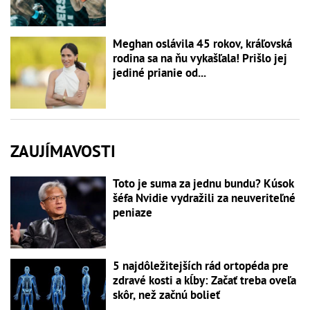
Meghan oslávila 45 rokov, kráľovská
rodina sa na ňu vykašľala! Prišlo jej
jediné prianie od...
ZAUJÍMAVOSTI
Toto je suma za jednu bundu? Kúsok
šéfa Nvidie vydražili za neuveriteľné
peniaze
5 najdôležitejších rád ortopéda pre
zdravé kosti a kĺby: Začať treba oveľa
skôr, než začnú bolieť