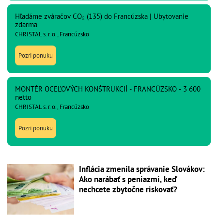
Hľadáme zváračov CO₂ (135) do Francúzska | Ubytovanie
zdarma
CHRISTAL s. r. o., Francúzsko
Pozri ponuku
MONTÉR OCEĽOVÝCH KONŠTRUKCIÍ - FRANCÚZSKO - 3 600
netto
CHRISTAL s. r. o., Francúzsko
Pozri ponuku
Inflácia zmenila správanie Slovákov:
Ako narábať s peniazmi, keď
nechcete zbytočne riskovať?