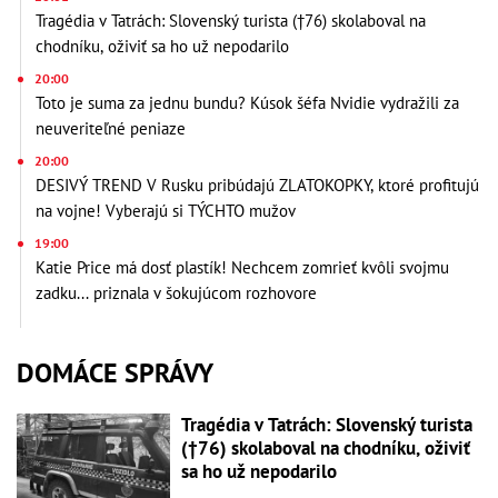
Tragédia v Tatrách: Slovenský turista (†76) skolaboval na
chodníku, oživiť sa ho už nepodarilo
20:00
Toto je suma za jednu bundu? Kúsok šéfa Nvidie vydražili za
neuveriteľné peniaze
20:00
DESIVÝ TREND V Rusku pribúdajú ZLATOKOPKY, ktoré profitujú
na vojne! Vyberajú si TÝCHTO mužov
19:00
Katie Price má dosť plastík! Nechcem zomrieť kvôli svojmu
zadku... priznala v šokujúcom rozhovore
DOMÁCE SPRÁVY
Tragédia v Tatrách: Slovenský turista
(†76) skolaboval na chodníku, oživiť
sa ho už nepodarilo