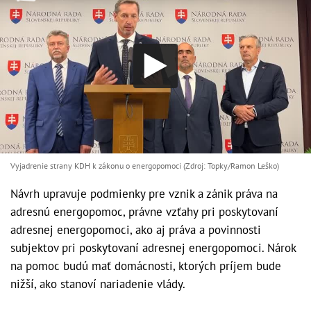
Vyjadrenie strany KDH k zákonu o energopomoci (Zdroj: Topky/Ramon Leško)
Návrh upravuje podmienky pre vznik a zánik práva na
adresnú energopomoc, právne vzťahy pri poskytovaní
adresnej energopomoci, ako aj práva a povinnosti
subjektov pri poskytovaní adresnej energopomoci. Nárok
na pomoc budú mať domácnosti, ktorých príjem bude
nižší, ako stanoví nariadenie vlády.