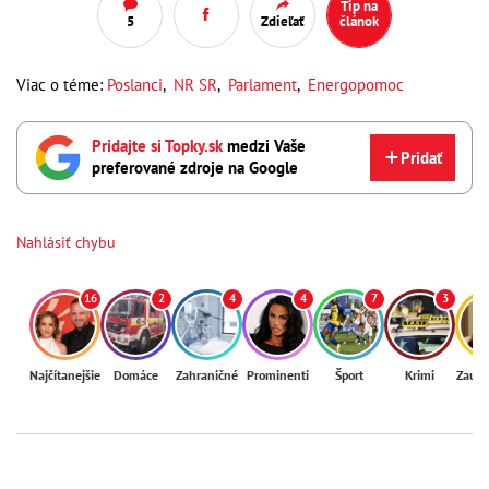
Tip na
5
Zdieľať
článok
Viac o téme:
Poslanci
,
NR SR
,
Parlament
,
Energopomoc
Pridajte si Topky.sk
medzi Vaše
Pridať
preferované zdroje na Google
Nahlásiť chybu
16
2
4
4
7
3
Najčítanejšie
Domáce
Zahraničné
Prominenti
Šport
Krimi
Zaují