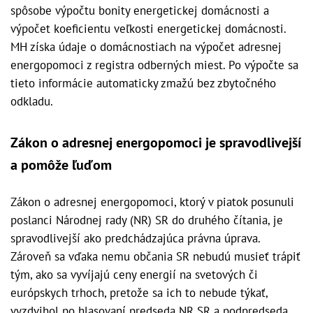
spôsobe výpočtu bonity energetickej domácnosti a
výpočet koeficientu veľkosti energetickej domácnosti.
MH získa údaje o domácnostiach na výpočet adresnej
energopomoci z registra odberných miest. Po výpočte sa
tieto informácie automaticky zmažú bez zbytočného
odkladu.
Zákon o adresnej energopomoci je spravodlivejší
a pomôže ľuďom
Zákon o adresnej energopomoci, ktorý v piatok posunuli
poslanci Národnej rady (NR) SR do druhého čítania, je
spravodlivejší ako predchádzajúca právna úprava.
Zároveň sa vďaka nemu občania SR nebudú musieť trápiť
tým, ako sa vyvíjajú ceny energií na svetových či
európskych trhoch, pretože sa ich to nebude týkať,
vyzdvihol po hlasovaní predseda NR SR a podpredseda