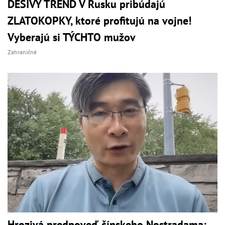
DESIVÝ TREND V Rusku pribúdajú
ZLATOKOPKY, ktoré profitujú na vojne!
Vyberajú si TÝCHTO mužov
Zahraničné
Hrozivá predpoveď čínskeho Nostradama: