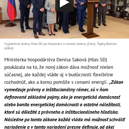
Vyjadrenie strany Hlas-SD po hlasovaní o novele ústavy (Zdroj: Topky/Ramon
Leško)
Ministerka hospodárstva Denisa Saková (Hlas-SD)
poukázala na to, že nový zákon dáva možnosť nielen
súčasnej, ale každej vláde aj v budúcnosti flexibilne
rozhodnúť, ako a komu pomôže s cenami energií.
„Zákon
vymedzuje právny a inštitucionálny rámec, sú v ňom
definované základné pojmy, ako je energetická domácnosť
alebo bonita energetickej domácnosti a ostatné náležitosti,
ktoré sú dôležité z právneho a inštitucionálneho hľadiska.
Následne po tomto zákone každá vláda má možnosť schváliť
nariadenie a v tomto nariadení presne definuje, od akej