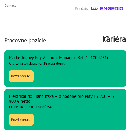
Domáce
Pracovné pozície
Marketingový Key Account Manager (Ref. č.: 1004731)
Grafton Slovakia s.r.o., Práca z domu
Pozri ponuku
Elektrikár do Francúzska – dlhodobé projekty | 3 200 – 3
800 € netto
CHRISTAL s. r. o., Francúzsko
Pozri ponuku