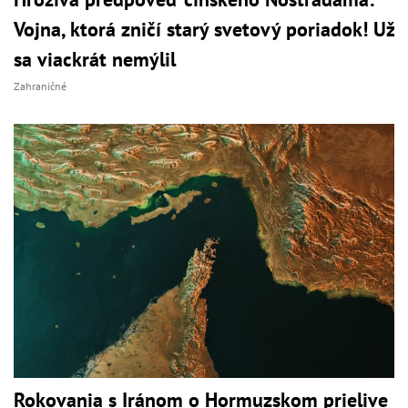
Vojna, ktorá zničí starý svetový poriadok! Už
sa viackrát nemýlil
Zahraničné
Rokovania s Iránom o Hormuzskom prielive