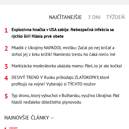
NAJČÍTANEJŠIE
3 DNI
TÝŽDEŇ
Explozívna hnačka v USA zabíja: Nebezpečná infekcia sa
rýchlo šíri! Hlásia prvé obete
Mladík z Ukrajiny NAPADOL mníšku: Začal po nej kričať a
strhol jej z krku krížik! Namiesto trestu ho čaká niečo iné
Markizácka moderátorka ukázala mamu: Páni, to je ale kočka!
DESIVÝ TREND V Rusku pribúdajú ZLATOKOPKY, ktoré
profitujú na vojne! Vyberajú si TÝCHTO mužov
Typ dronu, ktorý vybuchol v Bulharsku, využíva Ukrajina: Pád
hlásili neďaleko dôležitého plynovodu
NAJNOVŠIE ČLÁNKY
20:01