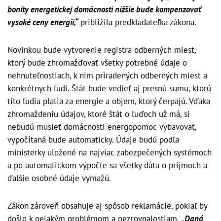
bonity energetickej domácnosti nižšie bude kompenzovať
vysoké ceny energií,“
priblížila predkladateľka zákona.
Novinkou bude vytvorenie registra odberných miest,
ktorý bude zhromažďovať všetky potrebné údaje o
nehnuteľnostiach, k nim priradených odberných miest a
konkrétnych ľudí. Štát bude vedieť aj presnú sumu, ktorú
títo ľudia platia za energie a objem, ktorý čerpajú. Vďaka
zhromaždeniu údajov, ktoré štát o ľuďoch už má, si
nebudú musieť domácnosti energopomoc vybavovať,
vypočítaná bude automaticky. Údaje budú podľa
ministerky uložené na najviac zabezpečených systémoch
a po automatickom výpočte sa všetky dáta o príjmoch a
ďalšie osobné údaje vymažú.
Zákon zároveň obsahuje aj spôsob reklamácie, pokiaľ by
došlo k nejakým problémom a nezrovnalostiam.
„Daná