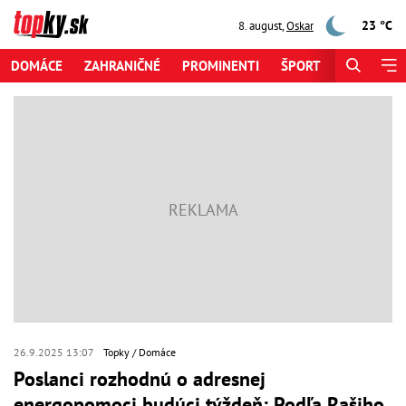
23 °C
8. august
,
Oskar
DOMÁCE
ZAHRANIČNÉ
PROMINENTI
ŠPORT
ZAUJÍMAV
26.9.2025 13:07
Topky
Domáce
Poslanci rozhodnú o adresnej
energopomoci budúci týždeň: Podľa Rašiho