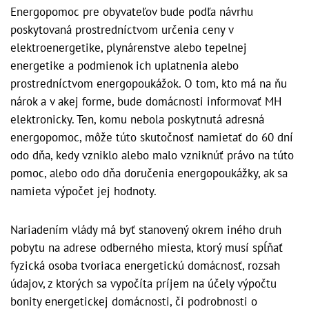
Energopomoc pre obyvateľov bude podľa návrhu
poskytovaná prostredníctvom určenia ceny v
elektroenergetike, plynárenstve alebo tepelnej
energetike a podmienok ich uplatnenia alebo
prostredníctvom energopoukážok. O tom, kto má na ňu
nárok a v akej forme, bude domácnosti informovať MH
elektronicky. Ten, komu nebola poskytnutá adresná
energopomoc, môže túto skutočnosť namietať do 60 dní
odo dňa, kedy vzniklo alebo malo vzniknúť právo na túto
pomoc, alebo odo dňa doručenia energopoukážky, ak sa
namieta výpočet jej hodnoty.
Nariadením vlády má byť stanovený okrem iného druh
pobytu na adrese odberného miesta, ktorý musí spĺňať
fyzická osoba tvoriaca energetickú domácnosť, rozsah
údajov, z ktorých sa vypočíta príjem na účely výpočtu
bonity energetickej domácnosti, či podrobnosti o