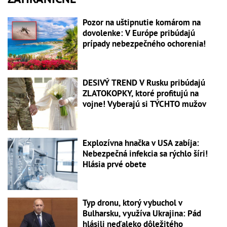
Pozor na uštipnutie komárom na
dovolenke: V Európe pribúdajú
prípady nebezpečného ochorenia!
DESIVÝ TREND V Rusku pribúdajú
ZLATOKOPKY, ktoré profitujú na
vojne! Vyberajú si TÝCHTO mužov
Explozívna hnačka v USA zabíja:
Nebezpečná infekcia sa rýchlo šíri!
Hlásia prvé obete
Typ dronu, ktorý vybuchol v
Bulharsku, využíva Ukrajina: Pád
hlásili neďaleko dôležitého