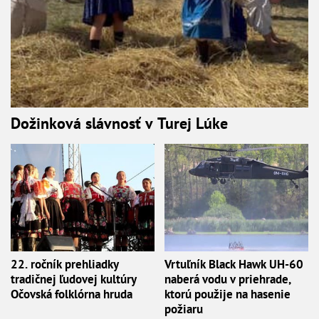
Dožinková slávnosť v Turej Lúke
22. ročník prehliadky
Vrtuľník Black Hawk UH-60
tradičnej ľudovej kultúry
naberá vodu v priehrade,
Očovská folklórna hruda
ktorú použije na hasenie
požiaru