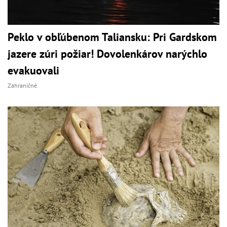
Peklo v obľúbenom Taliansku: Pri Gardskom
jazere zúri požiar! Dovolenkárov narýchlo
evakuovali
Zahraničné