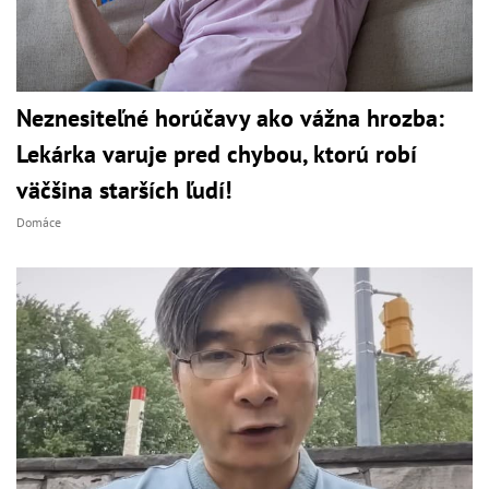
Neznesiteľné horúčavy ako vážna hrozba:
Lekárka varuje pred chybou, ktorú robí
väčšina starších ľudí!
Domáce