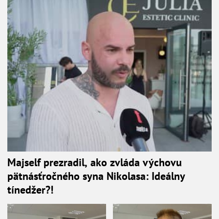
Majself prezradil, ako zvláda výchovu
pätnásťročného syna Nikolasa: Ideálny
tínedžer?!