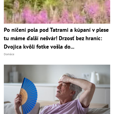
Po ničení pola pod Tatrami a kúpaní v plese
tu máme ďalší nešvár! Drzosť bez hraníc:
Dvojica kvôli fotke vošla do...
Domáce