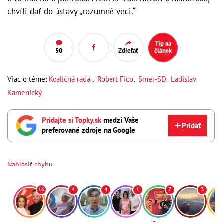
chvíli dať do ústavy „rozumné veci.“
Tip na
50
Zdieľať
článok
Viac o téme:
Koaličná rada
,
Robert Fico
,
Smer-SD
,
Ladislav
Kamenický
Pridajte si Topky.sk
medzi Vaše
Pridať
preferované zdroje na Google
Nahlásiť chybu
16
4
4
1
7
3