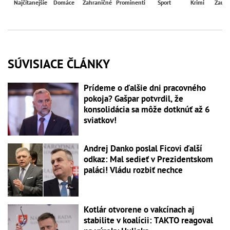
Najčítanejšie
Domáce
Zahraničné
Prominenti
Šport
Krimi
Zaují
SÚVISIACE ČLÁNKY
Prídeme o ďalšie dni pracovného
pokoja? Gašpar potvrdil, že
konsolidácia sa môže dotknúť až 6
sviatkov!
Andrej Danko poslal Ficovi ďalší
odkaz: Mal sedieť v Prezidentskom
paláci! Vládu rozbiť nechce
Kotlár otvorene o vakcínach aj
stabilite v koalícii: TAKTO reagoval