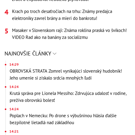
Krach po troch desaťročiach na trhu: Známy predajca
elektroniky zavrel brány a mieri do bankrotu!
Masaker v Slovenskom raji: Známa roklina praská vo švíkoch!
VIDEO Rad ako na banány za socializmu
NAJNOVŠIE ČLÁNKY
14:29
OBROVSKÁ STRATA Zomrel vynikajúci slovenský hudobník!
Jeho umenie si získalo srdcia mnohých ľudí
14:24
Krutá správa pre Lionela Messiho: Zdrvujúca udalosť v rodine,
prežíva obrovskú bolesť
14:24
Poplach v Nemecku: Po drone s výbušninou hlásia ďalšie
bezpilotné lietadlá nad základňou
14:21