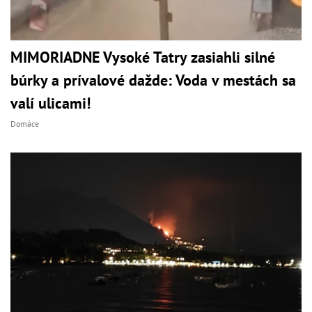
MIMORIADNE Vysoké Tatry zasiahli silné
búrky a prívalové dažde: Voda v mestách sa
valí ulicami!
Domáce