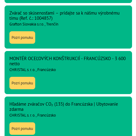
Zvárač so skúsenosťami – pridajte sa k nášmu výrobnému
tímu (Ref. č.: 1004857)
Grafton Slovakia s.r.o., Trenčín
Pozri ponuku
MONTÉR OCEĽOVÝCH KONŠTRUKCIÍ - FRANCÚZSKO - 3 600
netto
CHRISTAL s. r. o., Francúzsko
Pozri ponuku
Hľadáme zváračov CO₂ (135) do Francúzska | Ubytovanie
zdarma
CHRISTAL s. r. o., Francúzsko
Pozri ponuku