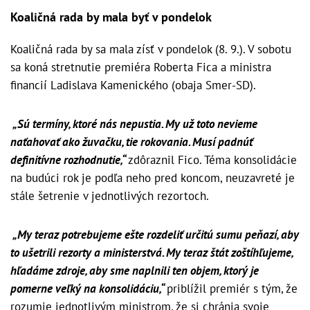
Koaličná rada by mala byť v pondelok
Koaličná rada by sa mala zísť v pondelok (8. 9.). V sobotu
sa koná stretnutie premiéra Roberta Fica a ministra
financií Ladislava Kamenického (obaja Smer-SD).
„Sú termíny, ktoré nás nepustia. My už toto nevieme
naťahovať ako žuvačku, tie rokovania. Musí padnúť
definitívne rozhodnutie,“
zdôraznil Fico. Téma konsolidácie
na budúci rok je podľa neho pred koncom, neuzavreté je
stále šetrenie v jednotlivých rezortoch.
„My teraz potrebujeme ešte rozdeliť určitú sumu peňazí, aby
to ušetrili rezorty a ministerstvá. My teraz štát zoštíhľujeme,
hľadáme zdroje, aby sme naplnili ten objem, ktorý je
pomerne veľký na konsolidáciu,“
priblížil premiér s tým, že
rozumie jednotlivým ministrom, že si chránia svoje