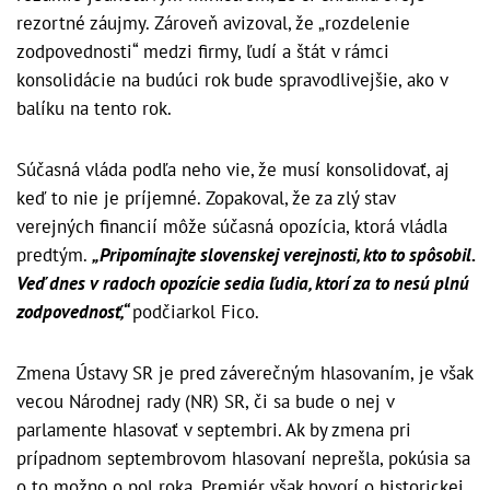
rezortné záujmy. Zároveň avizoval, že „rozdelenie
zodpovednosti“ medzi firmy, ľudí a štát v rámci
konsolidácie na budúci rok bude spravodlivejšie, ako v
balíku na tento rok.
Súčasná vláda podľa neho vie, že musí konsolidovať, aj
keď to nie je príjemné. Zopakoval, že za zlý stav
verejných financií môže súčasná opozícia, ktorá vládla
predtým.
„Pripomínajte slovenskej verejnosti, kto to spôsobil.
Veď dnes v radoch opozície sedia ľudia, ktorí za to nesú plnú
zodpovednosť,“
podčiarkol Fico.
Zmena Ústavy SR je pred záverečným hlasovaním, je však
vecou Národnej rady (NR) SR, či sa bude o nej v
parlamente hlasovať v septembri. Ak by zmena pri
prípadnom septembrovom hlasovaní neprešla, pokúsia sa
o to možno o pol roka. Premiér však hovorí o historickej