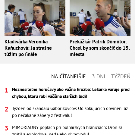
Kladivárka Veronika
Prekážkár Patrik Dömötör:
Kaňuchová: Ja strašne
Chcel by som skončiť do 15.
túžim po finále
miesta
NAJČÍTANEJŠIE
3 DNI
TÝŽDEŇ
Neznesiteľné horúčavy ako vážna hrozba: Lekárka varuje pred
chybou, ktorú robí väčšina starších ľudí!
Týždeň od škandálu Gáboríkovcov: Od šokujúcich obvinení až
po nečakané zábery z festivalu!
MIMORIADNY poplach pri bulharských hraniciach: Dron sa
zrútil a explodoval neďaleko plynovodu!