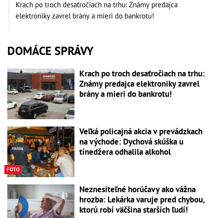
Krach po troch desaťročiach na trhu: Známy predajca
elektroniky zavrel brány a mieri do bankrotu!
DOMÁCE SPRÁVY
Krach po troch desaťročiach na trhu:
Známy predajca elektroniky zavrel
brány a mieri do bankrotu!
Veľká policajná akcia v prevádzkach
na východe: Dychová skúška u
tínedžera odhalila alkohol
FOTO
Neznesiteľné horúčavy ako vážna
hrozba: Lekárka varuje pred chybou,
ktorú robí väčšina starších ľudí!