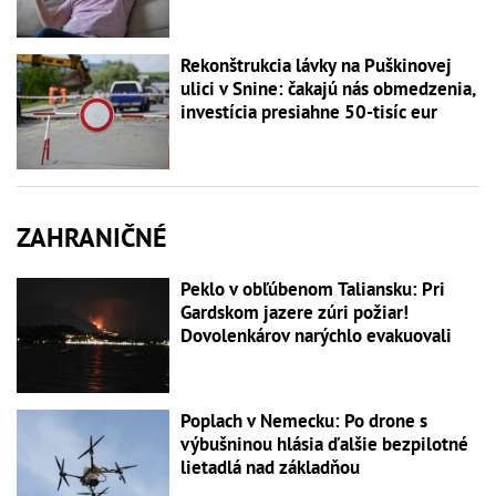
Rekonštrukcia lávky na Puškinovej
ulici v Snine: čakajú nás obmedzenia,
investícia presiahne 50-tisíc eur
ZAHRANIČNÉ
Peklo v obľúbenom Taliansku: Pri
Gardskom jazere zúri požiar!
Dovolenkárov narýchlo evakuovali
Poplach v Nemecku: Po drone s
výbušninou hlásia ďalšie bezpilotné
lietadlá nad základňou