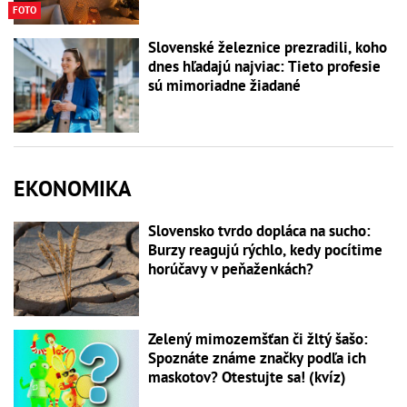
FOTO
Slovenské železnice prezradili, koho
dnes hľadajú najviac: Tieto profesie
sú mimoriadne žiadané
EKONOMIKA
Slovensko tvrdo dopláca na sucho:
Burzy reagujú rýchlo, kedy pocítime
horúčavy v peňaženkách?
Zelený mimozemšťan či žltý šašo:
Spoznáte známe značky podľa ich
maskotov? Otestujte sa! (kvíz)