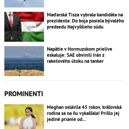
Maďarská Tisza vybrala kandidáta na
prezidenta: Do boja posiela bývalého
predsedu Najvyššieho súdu
Napätie v Hormuzskom prielive
eskaluje: SAE obvinili Irán z
raketového útoku na tanker
PROMINENTI
Meghan oslávila 45 rokov, kráľovská
rodina sa na ňu vykašľala! Prišlo jej
jediné prianie od...