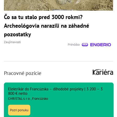
Čo sa tu stalo pred 3000 rokmi?
Archeológovia narazili na záhadné
pozostatky
Zaujímavosti
Pracovné pozície
Elektrikár do Francúzska – dlhodobé projekty | 3 200 – 3
800 € netto
CHRISTAL s. r. o., Francúzsko
Pozri ponuku