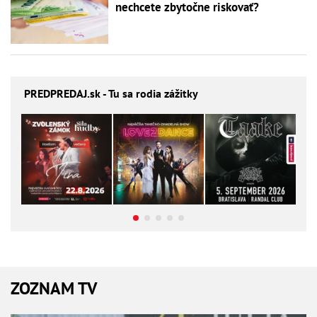
nechcete zbytočne riskovať?
PREDPREDAJ
.sk - Tu sa rodia zážitky
ZOZNAM TV