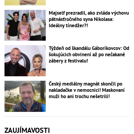
Majself prezradil, ako zvláda výchovu
pätnásťročného syna Nikolasa:
Ideálny tínedžer?!
Týždeň od škandálu Gáboríkovcov: Od
šokujúcich obvinení až po nečakané
zábery z festivalu!
Český mediálny magnát skončil po
nakladačke v nemocnici! Maskovaní
muži ho ani trochu nešetrili!
ZAUJÍMAVOSTI