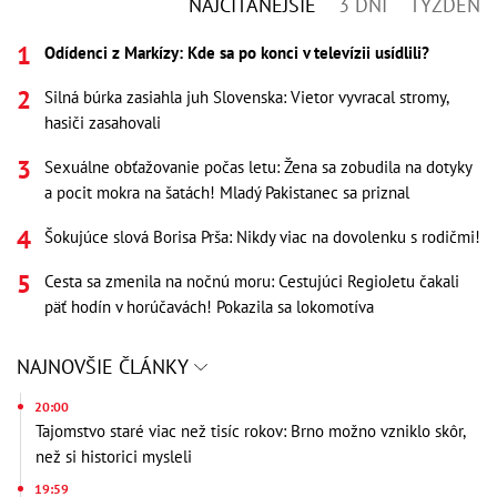
NAJČÍTANEJŠIE
3 DNI
TÝŽDEŇ
Odídenci z Markízy: Kde sa po konci v televízii usídlili?
Silná búrka zasiahla juh Slovenska: Vietor vyvracal stromy,
hasiči zasahovali
Sexuálne obťažovanie počas letu: Žena sa zobudila na dotyky
a pocit mokra na šatách! Mladý Pakistanec sa priznal
Šokujúce slová Borisa Prša: Nikdy viac na dovolenku s rodičmi!
Cesta sa zmenila na nočnú moru: Cestujúci RegioJetu čakali
päť hodín v horúčavách! Pokazila sa lokomotíva
NAJNOVŠIE ČLÁNKY
20:00
Tajomstvo staré viac než tisíc rokov: Brno možno vzniklo skôr,
než si historici mysleli
19:59