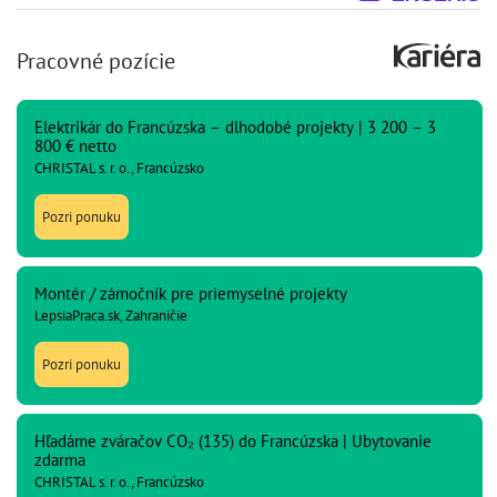
Pracovné pozície
Elektrikár do Francúzska – dlhodobé projekty | 3 200 – 3
800 € netto
CHRISTAL s. r. o., Francúzsko
Pozri ponuku
Montér / zámočník pre priemyselné projekty
LepsiaPraca.sk, Zahraničie
Pozri ponuku
Hľadáme zváračov CO₂ (135) do Francúzska | Ubytovanie
zdarma
CHRISTAL s. r. o., Francúzsko