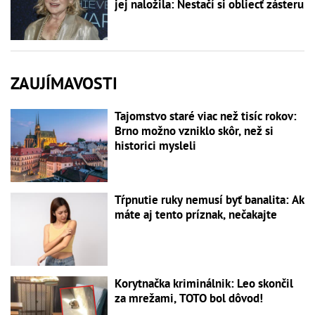
jej naložila: Nestačí si obliecť zásteru
ZAUJÍMAVOSTI
Tajomstvo staré viac než tisíc rokov:
Brno možno vzniklo skôr, než si
historici mysleli
Tŕpnutie ruky nemusí byť banalita: Ak
máte aj tento príznak, nečakajte
Korytnačka kriminálnik: Leo skončil
za mrežami, TOTO bol dôvod!