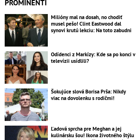
PROMINENTI
Milióny mal na dosah, no chodiť
musel pešo! Clint Eastwood dal
synovi krutú lekciu: Na toto zabudni
Odídenci z Markízy: Kde sa po konci v
televízii usídlili?
Šokujúce slová Borisa Prša: Nikdy
viac na dovolenku s rodičmi!
Ľadová sprcha pre Meghan a jej
kulinársku šou! Ikona životného štýlu