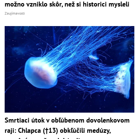
možno vzniklo skôr, než si historici mysleli
Zaujímavosti
Smrtiaci útok v obľúbenom dovolenkovom
raji: Chlapca (†13) obkľúčili medúzy,