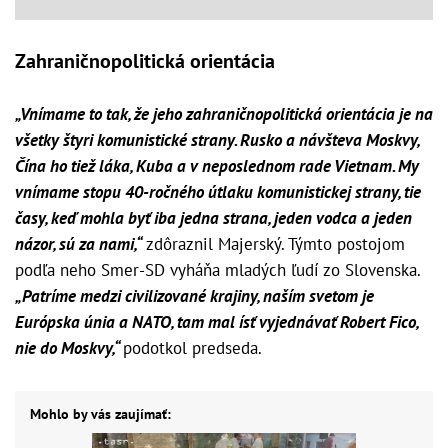
Zahraničnopolitická orientácia
„Vnímame to tak, že jeho zahraničnopolitická orientácia je na
všetky štyri komunistické strany. Rusko a návšteva Moskvy,
Čína ho tiež láka, Kuba a v neposlednom rade Vietnam. My
vnímame stopu 40-ročného útlaku komunistickej strany, tie
časy, keď mohla byť iba jedna strana, jeden vodca a jeden
názor, sú za nami,“
zdôraznil Majerský. Týmto postojom
podľa neho Smer-SD vyháňa mladých ľudí zo Slovenska.
„Patríme medzi civilizované krajiny, naším svetom je
Európska únia a NATO, tam mal ísť vyjednávať Robert Fico,
nie do Moskvy,“
podotkol predseda.
Mohlo by vás zaujímať: