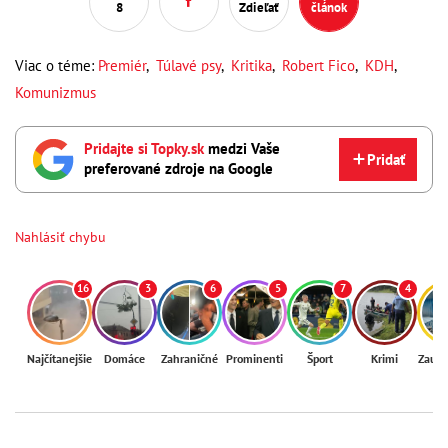
8
Zdieľať
článok
Viac o téme:
Premiér
,
Túlavé psy
,
Kritika
,
Robert Fico
,
KDH
,
Komunizmus
Pridajte si Topky.sk
medzi Vaše
Pridať
preferované zdroje na Google
Nahlásiť chybu
16
3
6
5
7
4
Najčítanejšie
Domáce
Zahraničné
Prominenti
Šport
Krimi
Zaují