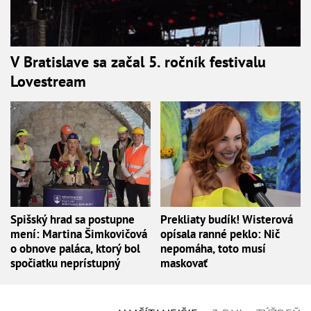
V Bratislave sa začal 5. ročník festivalu
Lovestream
Spišský hrad sa postupne
Prekliaty budík! Wisterová
mení: Martina Šimkovičová
opísala ranné peklo: Nič
o obnove paláca, ktorý bol
nepomáha, toto musí
spočiatku neprístupný
maskovať