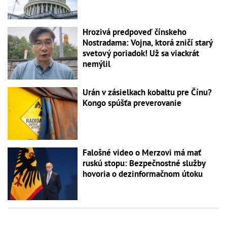
Hrozivá predpoveď čínskeho
Nostradama: Vojna, ktorá zničí starý
svetový poriadok! Už sa viackrát
nemýlil
Urán v zásielkach kobaltu pre Čínu?
Kongo spúšťa preverovanie
Falošné video o Merzovi má mať
ruskú stopu: Bezpečnostné služby
hovoria o dezinformačnom útoku