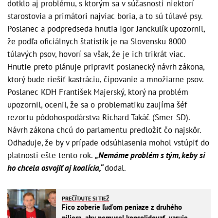
dotklo aj problému, s ktorým sa v súčasnosti niektorí
starostovia a primátori najviac boria, a to sú túlavé psy.
Poslanec a podpredseda hnutia Igor Janckulík upozornil,
že podľa oficiálnych štatistík je na Slovensku 8000
túlavých psov, hovorí sa však, že je ich trikrát viac.
Hnutie preto plánuje pripraviť poslanecký návrh zákona,
ktorý bude riešiť kastráciu, čipovanie a množiarne psov.
Poslanec KDH František Majerský, ktorý na problém
upozornil, ocenil, že sa o problematiku zaujíma šéf
rezortu pôdohospodárstva Richard Takáč (Smer-SD).
Návrh zákona chcú do parlamentu predložiť čo najskôr.
Odhaduje, že by v prípade odsúhlasenia mohol vstúpiť do
platnosti ešte tento rok.
„Nemáme problém s tým, keby si
ho chcela osvojiť aj koalícia,“
dodal.
PREČÍTAJTE SI TIEŽ
Fico zoberie ľuďom peniaze z druhého
piliera, aby nemusel konsolidovať, varuje