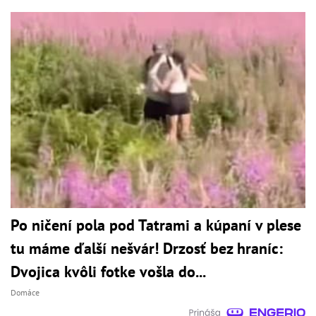
Po ničení pola pod Tatrami a kúpaní v plese
tu máme ďalší nešvár! Drzosť bez hraníc:
Dvojica kvôli fotke vošla do...
Domáce