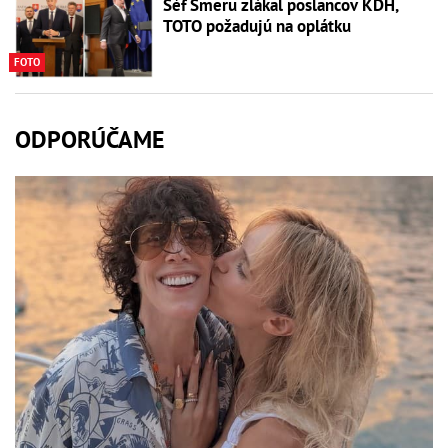
Šéf Smeru zlákal poslancov KDH,
TOTO požadujú na oplátku
FOTO
ODPORÚČAME