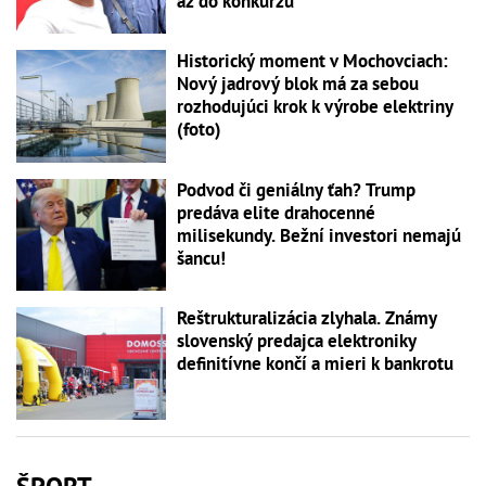
až do konkurzu
Historický moment v Mochovciach:
Nový jadrový blok má za sebou
rozhodujúci krok k výrobe elektriny
(foto)
Podvod či geniálny ťah? Trump
predáva elite drahocenné
milisekundy. Bežní investori nemajú
šancu!
Reštrukturalizácia zlyhala. Známy
slovenský predajca elektroniky
definitívne končí a mieri k bankrotu