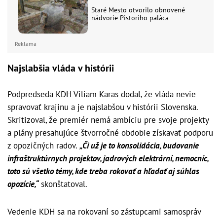
Staré Mesto otvorilo obnovené
nádvorie Pistoriho paláca
Reklama
Najslabšia vláda v histórii
Podpredseda KDH Viliam Karas dodal, že vláda nevie
spravovať krajinu a je najslabšou v histórii Slovenska.
Skritizoval, že premiér nemá ambíciu pre svoje projekty
a plány presahujúce štvorročné obdobie získavať podporu
z opozičných radov.
„Či už je to konsolidácia, budovanie
infraštruktúrnych projektov, jadrových elektrární, nemocníc,
toto sú všetko témy, kde treba rokovať a hľadať aj súhlas
opozície,“
skonštatoval.
Vedenie KDH sa na rokovaní so zástupcami samospráv