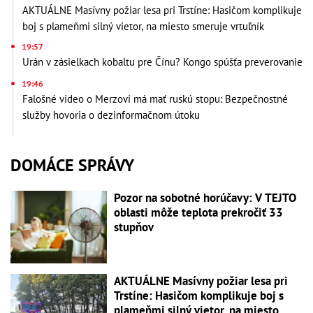
AKTUÁLNE Masívny požiar lesa pri Trstíne: Hasičom komplikuje
boj s plameňmi silný vietor, na miesto smeruje vrtuľník
19:57
Urán v zásielkach kobaltu pre Čínu? Kongo spúšťa preverovanie
19:46
Falošné video o Merzovi má mať ruskú stopu: Bezpečnostné
služby hovoria o dezinformačnom útoku
DOMÁCE SPRÁVY
Pozor na sobotné horúčavy: V TEJTO
oblasti môže teplota prekročiť 33
stupňov
AKTUÁLNE Masívny požiar lesa pri
Trstíne: Hasičom komplikuje boj s
plameňmi silný vietor, na miesto