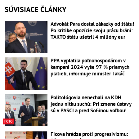
SÚVISIACE ČLÁNKY
Advokát Para dostal zákazky od štátu!
Po kritike opozície svoju prácu bráni:
TAKTO štátu ušetril 4 milióny eur
PPA vyplatila poľnohospodárom v
kampani 2024 vyše 97 % priamych
platieb, informuje minister Takáč
Politológovia nenechali na KDH
jednu nitku suchú: Pri zmene ústavy
sú v PASCI a pred Sofiinou voľbou!
FOTO
Ficova hrádza proti progresivizmu: