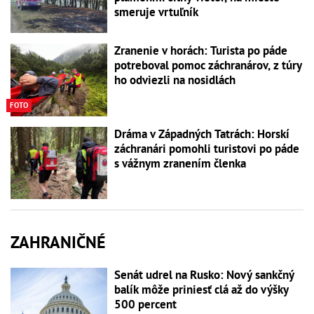
smeruje vrtuľník
Zranenie v horách: Turista po páde
potreboval pomoc záchranárov, z túry
ho odviezli na nosidlách
FOTO
Dráma v Západných Tatrách: Horskí
záchranári pomohli turistovi po páde
s vážnym zranením členka
ZAHRANIČNÉ
Senát udrel na Rusko: Nový sankčný
balík môže priniesť clá až do výšky
500 percent