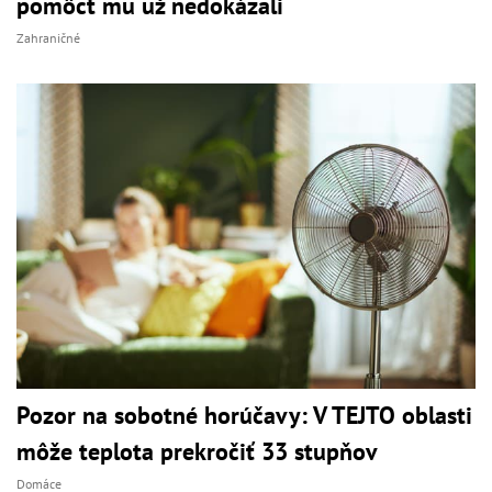
pomôcť mu už nedokázali
Zahraničné
Pozor na sobotné horúčavy: V TEJTO oblasti
môže teplota prekročiť 33 stupňov
Domáce