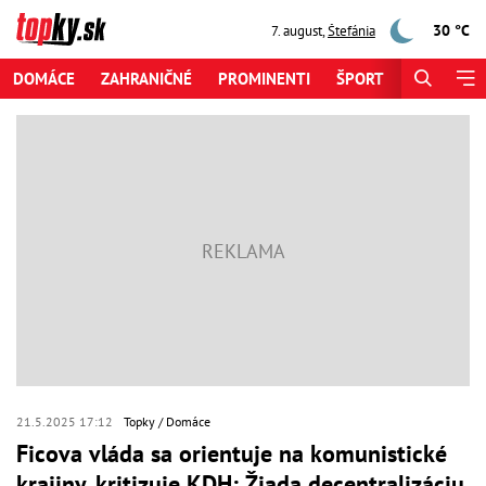
30 °C
7. august
,
Štefánia
DOMÁCE
ZAHRANIČNÉ
PROMINENTI
ŠPORT
ZAUJÍMAV
21.5.2025 17:12
Topky
Domáce
Ficova vláda sa orientuje na komunistické
krajiny, kritizuje KDH: Žiada decentralizáciu