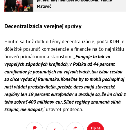
Matovič
Decentralizácia verejnej správy
Hnutie sa tiež dotklo témy decentralizácie, podľa KDH je
dôležité posunúť kompetencie a financie na čo najnižšiu
úroveň primátorom a starostom.
„Funguje to tak vo
vyspelých západných krajinách, v Poľsku až 44 percent
eurofondov je posunutých na vojvodstvách, tou istou cestou
sa chce vydať aj Rumunsko. Konečne by to mohli pochopiť aj
naši vládni predstavitelia, pretože dnes majú slovenské
regióny len 19 percent eurofondov a uvažuje sa, že im chcú z
toho zobrať 400 miliónov eur. Silné regióny znamená silná
krajina, nie naopak,“
uzavrel predseda.
Tip na