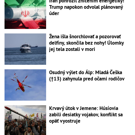
Irán pohrozil zničením energetiky!
Trump napokon odvolal plánovaný
úder
Žena išla šnorchlovať a pozorovať
delfíny, skončila bez nohy! Úlomky
jej tela zostali v mori
Osudný výlet do Álp: Mladá Češka
(†13) zahynula pred očami rodičov
Krvavý útok v Jemene: Húsíovia
zabili desiatky vojakov, konflikt sa
opäť vyostruje