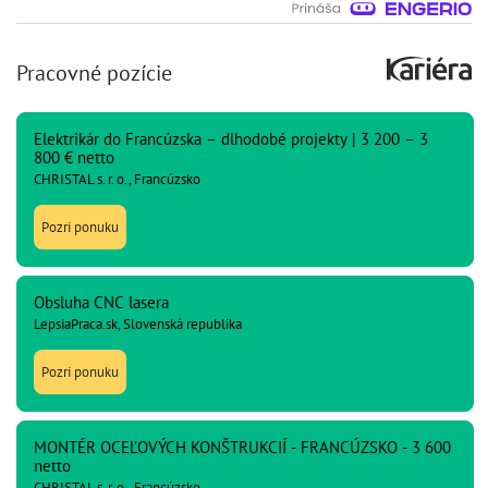
Pracovné pozície
Elektrikár do Francúzska – dlhodobé projekty | 3 200 – 3
800 € netto
CHRISTAL s. r. o., Francúzsko
Pozri ponuku
Obsluha CNC lasera
LepsiaPraca.sk, Slovenská republika
Pozri ponuku
MONTÉR OCEĽOVÝCH KONŠTRUKCIÍ - FRANCÚZSKO - 3 600
netto
CHRISTAL s. r. o., Francúzsko