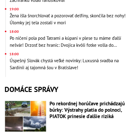
Záchranku volali fanúšikovia!
19:00
Žena išla šnorchlovať a pozorovať delfíny, skončila bez nohy!
Úlomky jej tela zostali v mori
18:00
Po ničení pola pod Tatrami a kúpaní v plese tu máme ďalší
nešvár! Drzosť bez hraníc: Dvojica kvôli fotke vošla do...
18:00
Úspešný Slovák chystá veľké novinky: Luxusná svadba na
Sardínii aj tajomná šou v Bratislave!
DOMÁCE SPRÁVY
Po rekordnej horúčave prichádzajú
búrky: Výstrahy platia do polnoci,
PIATOK prinesie ďalšie riziká