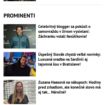
PROMINENTI
Celebritný blogger sa pokúsil o
samovraždu v živom vysielaní:
Záchranku volali fanúšikovia!
Úspešný Slovák chystá veľké novinky:
Luxusná svadba na Sardínii aj
tajomná šou v Bratislave!
Zuzana Haasová na nákupoch: Hodiny
pred zrkadlom, ale konečné slovo má
aj tak... Náročné!