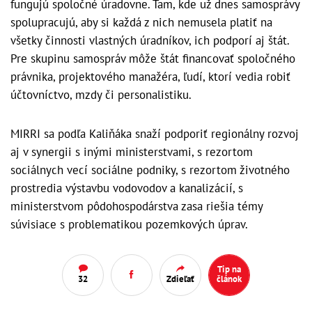
fungujú spoločné úradovne. Tam, kde už dnes samosprávy
spolupracujú, aby si každá z nich nemusela platiť na
všetky činnosti vlastných úradníkov, ich podporí aj štát.
Pre skupinu samospráv môže štát financovať spoločného
právnika, projektového manažéra, ľudí, ktorí vedia robiť
účtovníctvo, mzdy či personalistiku.
MIRRI sa podľa Kaliňáka snaží podporiť regionálny rozvoj
aj v synergii s inými ministerstvami, s rezortom
sociálnych vecí sociálne podniky, s rezortom životného
prostredia výstavbu vodovodov a kanalizácií, s
ministerstvom pôdohospodárstva zasa riešia témy
súvisiace s problematikou pozemkových úprav.
Tip na
32
Zdieľať
článok