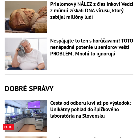
Prielomový NÁLEZ z čias Inkov! Vedci
z múmií získali DNA vírusu, ktorý
zabíjal milióny ľudí
Nespájajte to len s horúčavami! TOTO
nenápadné potenie u seniorov veští
PROBLÉM: Mnohí to ignorujú
DOBRÉ SPRÁVY
Cesta od odberu krvi až po výsledok:
Unikátny pohľad do špičkového
laboratória na Slovensku
FOTO