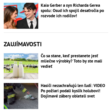
Kaia Gerber a syn Richarda Gerea
spolu: Osud ich spojil desaťročia po
rozvode ich rodičov!
ZAUJÍMAVOSTI
Čo sa stane, keď prestanete jesť
mliečne výrobky? Toto by ste mali
vedieť
Hasiči nezachraňujú len ľudí: VIDEO
Po požiari podali kyslík holubovi!
Dojímavé zábery obleteli svet