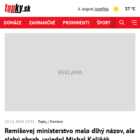
37 °C
6. august
,
Jozefína
DOMÁCE
ZAHRANIČNÉ
PROMINENTI
ŠPORT
ZAUJÍMAV
13.11.2024 13:51
Topky
Domáce
Remišovej ministerstvo malo dlhý názov, ale
slabý obsah, uviedol Michal Kaliňák