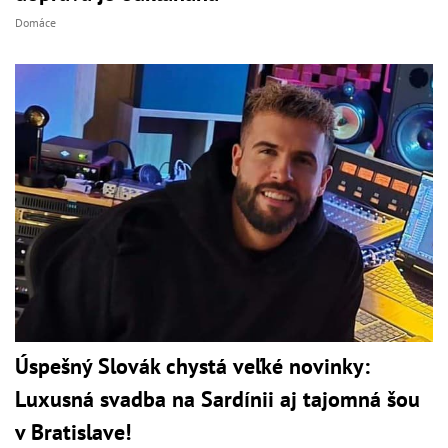
Domáce
Úspešný Slovák chystá veľké novinky:
Luxusná svadba na Sardínii aj tajomná šou
v Bratislave!