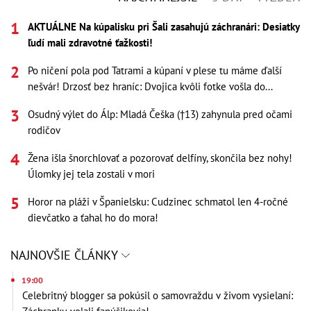
AKTUÁLNE Na kúpalisku pri Šali zasahujú záchranári: Desiatky
ľudí mali zdravotné ťažkosti!
Po ničení pola pod Tatrami a kúpaní v plese tu máme ďalší
nešvár! Drzosť bez hraníc: Dvojica kvôli fotke vošla do...
Osudný výlet do Álp: Mladá Češka (†13) zahynula pred očami
rodičov
Žena išla šnorchlovať a pozorovať delfíny, skončila bez nohy!
Úlomky jej tela zostali v mori
Horor na pláži v Španielsku: Cudzinec schmatol len 4-ročné
dievčatko a ťahal ho do mora!
NAJNOVŠIE ČLÁNKY
19:00
Celebritný blogger sa pokúsil o samovraždu v živom vysielaní: