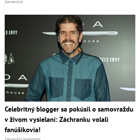
Zahraničné
Celebritný blogger sa pokúsil o samovraždu
v živom vysielaní: Záchranku volali
fanúšikovia!
Zahraniční prominenti