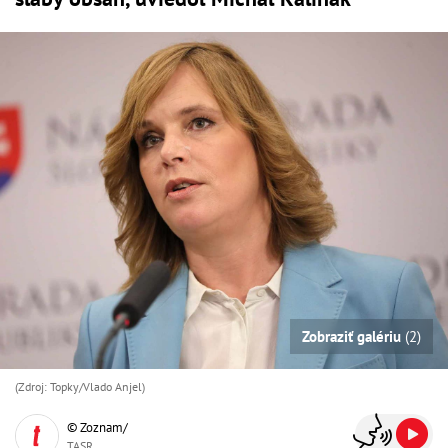
Zobraziť galériu
(2)
(Zdroj: Topky/Vlado Anjel)
© Zoznam/
TASR