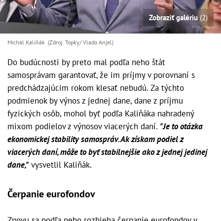
Zobraziť galériu
(2)
Michal Kaliňák (Zdroj: Topky/ Vlado Anjel)
Do budúcnosti by preto mal podľa neho štát
samosprávam garantovať, že im príjmy v porovnaní s
predchádzajúcim rokom klesať nebudú. Za týchto
podmienok by výnos z jednej dane, dane z príjmu
fyzických osôb, mohol byť podľa Kaliňáka nahradený
mixom podielov z výnosov viacerých daní.
"Je to otázka
ekonomickej stability samospráv. Ak získam podiel z
viacerých daní, môže to byť stabilnejšie ako z jednej jedinej
dane,"
vysvetlil Kaliňák.
Čerpanie eurofondov
Znovu sa podľa neho rozbieha čerpanie eurofondov v