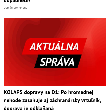
odpadnete!
Domáci prominenti
KOLAPS dopravy na D1: Po hromadnej
nehode zasahuje aj záchranársky vrtuľník,
doprava je odklaňaná