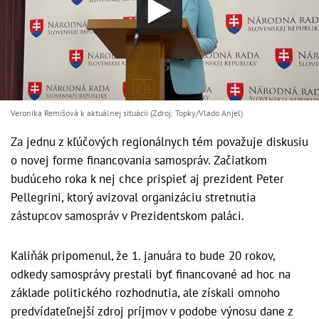
Veronika Remišová k aktuálnej situácii (Zdroj: Topky/Vlado Anjel)
Za jednu z kľúčových regionálnych tém považuje diskusiu
o novej forme financovania samospráv. Začiatkom
budúceho roka k nej chce prispieť aj prezident Peter
Pellegrini, ktorý avizoval organizáciu stretnutia
zástupcov samospráv v Prezidentskom paláci.
Kaliňák pripomenul, že 1. januára to bude 20 rokov,
odkedy samosprávy prestali byť financované ad hoc na
základe politického rozhodnutia, ale získali omnoho
predvídateľnejší zdroj príjmov v podobe výnosu dane z