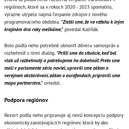
regiónoch, ktoré sa v rokoch 2020 - 2023 spomalilo,
výrazne utrpelo najmä čerpanie zdrojov z nového
programovacieho obdobia.
"Zistili sme, že vo vzťahu k iným
krajinám dva roky meškáme,"
povedal Kaliňák.
Bolo podľa neho potrebné obnoviť dôveru samospráv a
rozbehnúť s nimi dialóg.
"Prišli sme do situácie, keď bol
vlak už rozbehnutý a potrebujeme ho dobehnúť. Preto sme
mali v parlamente sériu noviel, upravili sme zákon o
verejnom obstarávaní, zákon o eurofondoch, pripravili sme
mapu partnerstva,"
uviedol.
Podpora regiónov
Rezort podľa neho pripravuje aj novú koncepciu podpory
ekonomicky zaostávajúcich regiónov, ktorá by ako