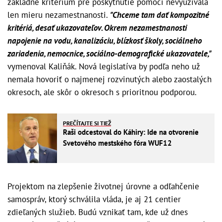
základné kritérium pre poskytnutie pomoci nevyužívala
len mieru nezamestnanosti.
"Chceme tam dať kompozitné
kritériá, desať ukazovateľov. Okrem nezamestnanosti
napojenie na vodu, kanalizáciu, blízkosť školy, sociálneho
zariadenia, nemocnice, sociálno-demografické ukazovatele,"
vymenoval Kaliňák. Nová legislatíva by podľa neho už
nemala hovoriť o najmenej rozvinutých alebo zaostalých
okresoch, ale skôr o okresoch s prioritnou podporou.
PREČÍTAJTE SI TIEŽ
Raši odcestoval do Káhiry: Ide na otvorenie
Svetového mestského fóra WUF12
Projektom na zlepšenie životnej úrovne a odľahčenie
samospráv, ktorý schválila vláda, je aj 21 centier
zdieľaných služieb. Budú vznikať tam, kde už dnes