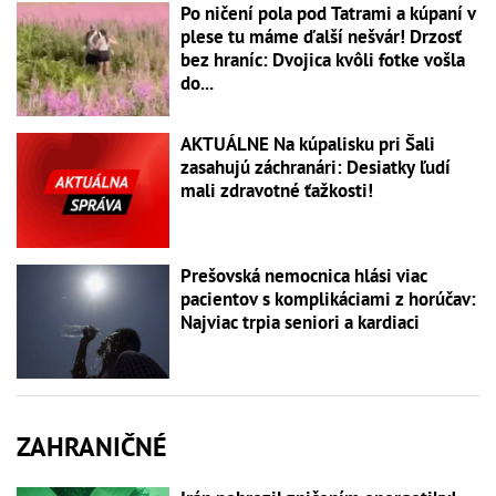
Po ničení pola pod Tatrami a kúpaní v
plese tu máme ďalší nešvár! Drzosť
bez hraníc: Dvojica kvôli fotke vošla
do...
AKTUÁLNE Na kúpalisku pri Šali
zasahujú záchranári: Desiatky ľudí
mali zdravotné ťažkosti!
Prešovská nemocnica hlási viac
pacientov s komplikáciami z horúčav:
Najviac trpia seniori a kardiaci
ZAHRANIČNÉ