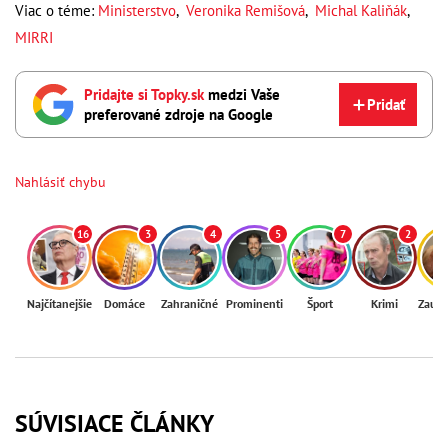
Viac o téme:
Ministerstvo
,
Veronika Remišová
,
Michal Kaliňák
,
MIRRI
Pridajte si Topky.sk
medzi Vaše
Pridať
preferované zdroje na Google
Nahlásiť chybu
16
3
4
5
7
2
Najčítanejšie
Domáce
Zahraničné
Prominenti
Šport
Krimi
Zaují
SÚVISIACE ČLÁNKY