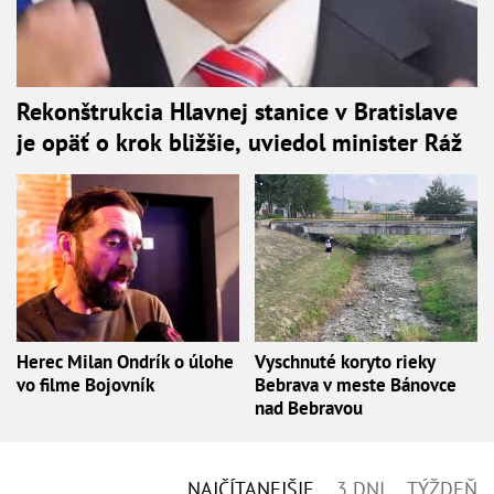
Rekonštrukcia Hlavnej stanice v Bratislave
je opäť o krok bližšie, uviedol minister Ráž
Herec Milan Ondrík o úlohe
Vyschnuté koryto rieky
vo filme Bojovník
Bebrava v meste Bánovce
nad Bebravou
NAJČÍTANEJŠIE
3 DNI
TÝŽDEŇ