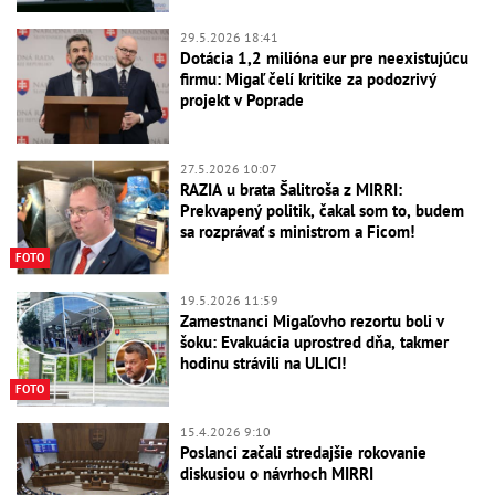
29.5.2026 18:41
Dotácia 1,2 milióna eur pre neexistujúcu
firmu: Migaľ čelí kritike za podozrivý
projekt v Poprade
27.5.2026 10:07
RAZIA u brata Šalitroša z MIRRI:
Prekvapený politik, čakal som to, budem
sa rozprávať s ministrom a Ficom!
FOTO
19.5.2026 11:59
Zamestnanci Migaľovho rezortu boli v
šoku: Evakuácia uprostred dňa, takmer
hodinu strávili na ULICI!
FOTO
15.4.2026 9:10
Poslanci začali stredajšie rokovanie
diskusiou o návrhoch MIRRI