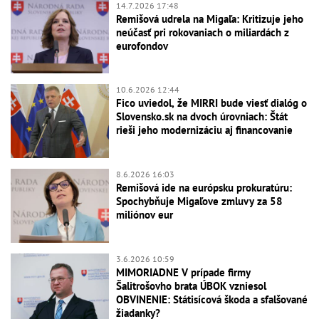
14.7.2026 17:48
Remišová udrela na Migaľa: Kritizuje jeho
neúčasť pri rokovaniach o miliardách z
eurofondov
10.6.2026 12:44
Fico uviedol, že MIRRI bude viesť dialóg o
Slovensko.sk na dvoch úrovniach: Štát
rieši jeho modernizáciu aj financovanie
8.6.2026 16:03
Remišová ide na európsku prokuratúru:
Spochybňuje Migaľove zmluvy za 58
miliónov eur
3.6.2026 10:59
MIMORIADNE V prípade firmy
Šalitrošovho brata ÚBOK vzniesol
OBVINENIE: Státisícová škoda a sfalšované
žiadanky?