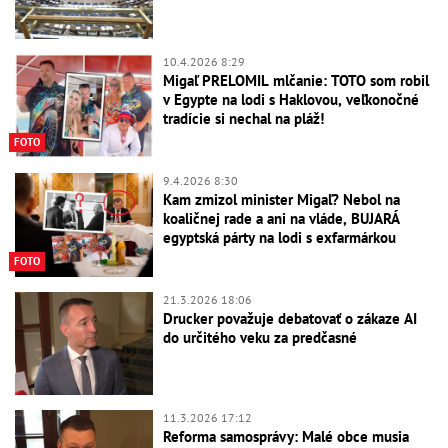
10.4.2026 8:29
Migaľ PRELOMIL mlčanie: TOTO som robil
v Egypte na lodi s Haklovou, veľkonočné
tradície si nechal na pláž!
FOTO
9.4.2026 8:30
Kam zmizol minister Migaľ? Nebol na
koaličnej rade a ani na vláde, BUJARÁ
egyptská párty na lodi s exfarmárkou
FOTO
21.3.2026 18:06
Drucker považuje debatovať o zákaze AI
do určitého veku za predčasné
11.3.2026 17:12
Reforma samosprávy: Malé obce musia