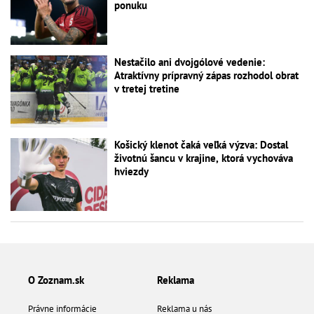
ponuku
Nestačilo ani dvojgólové vedenie:
Atraktívny prípravný zápas rozhodol obrat
v tretej tretine
Košický klenot čaká veľká výzva: Dostal
životnú šancu v krajine, ktorá vychováva
hviezdy
O Zoznam.sk
Reklama
Právne informácie
Reklama u nás