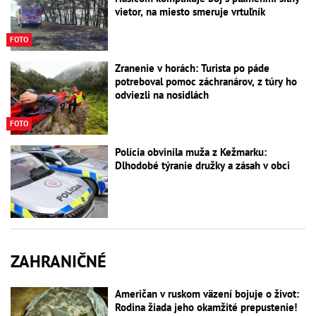
vietor, na miesto smeruje vrtuľník
FOTO
Zranenie v horách: Turista po páde
potreboval pomoc záchranárov, z túry ho
odviezli na nosidlách
FOTO
Polícia obvinila muža z Kežmarku:
Dlhodobé týranie družky a zásah v obci
ZAHRANIČNÉ
Američan v ruskom väzení bojuje o život:
Rodina žiada jeho okamžité prepustenie!