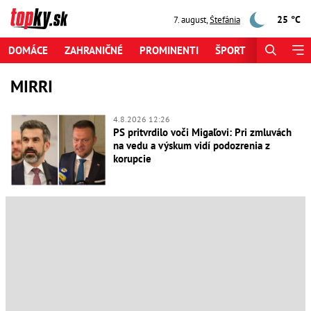
25 °C
7. august
,
Štefánia
DOMÁCE
ZAHRANIČNÉ
PROMINENTI
ŠPORT
ZAUJÍMAV
MIRRI
4.8.2026 12:26
PS pritvrdilo voči Migaľovi: Pri zmluvách
na vedu a výskum vidí podozrenia z
korupcie