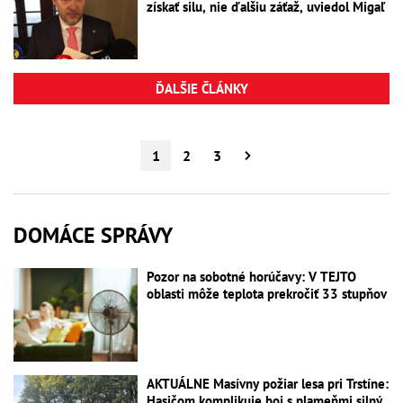
získať silu, nie ďalšiu záťaž, uviedol Migaľ
ĎALŠIE ČLÁNKY
1
2
3
DOMÁCE SPRÁVY
Pozor na sobotné horúčavy: V TEJTO
oblasti môže teplota prekročiť 33 stupňov
AKTUÁLNE Masívny požiar lesa pri Trstíne:
Hasičom komplikuje boj s plameňmi silný