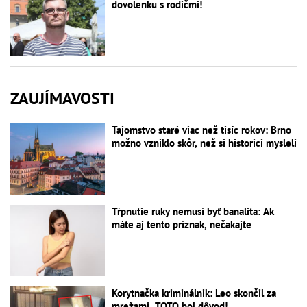
dovolenku s rodičmi!
ZAUJÍMAVOSTI
Tajomstvo staré viac než tisíc rokov: Brno
možno vzniklo skôr, než si historici mysleli
Tŕpnutie ruky nemusí byť banalita: Ak
máte aj tento príznak, nečakajte
Korytnačka kriminálnik: Leo skončil za
mrežami, TOTO bol dôvod!