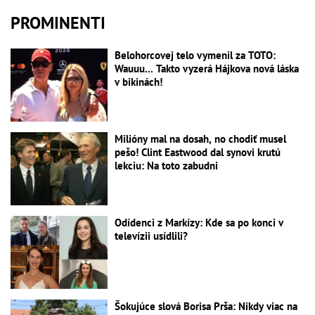
PROMINENTI
Belohorcovej telo vymenil za TOTO:
Wauuu... Takto vyzerá Hájkova nová láska
v bikinách!
Milióny mal na dosah, no chodiť musel
pešo! Clint Eastwood dal synovi krutú
lekciu: Na toto zabudni
Odídenci z Markízy: Kde sa po konci v
televízii usídlili?
Šokujúce slová Borisa Prša: Nikdy viac na