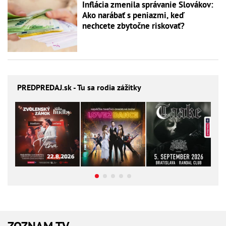
Inflácia zmenila správanie Slovákov:
Ako narábať s peniazmi, keď
nechcete zbytočne riskovať?
PREDPREDAJ
.sk - Tu sa rodia zážitky