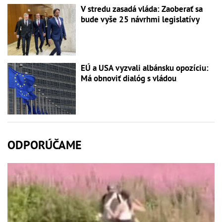
V stredu zasadá vláda: Zaoberať sa
bude vyše 25 návrhmi legislatívy
EÚ a USA vyzvali albánsku opozíciu:
Má obnoviť dialóg s vládou
ODPORÚČAME