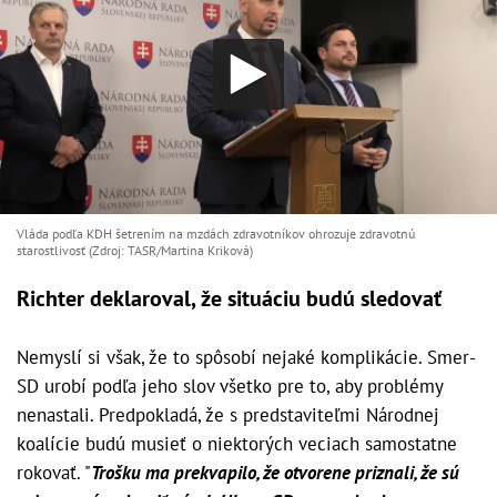
Vláda podľa KDH šetrením na mzdách zdravotníkov ohrozuje zdravotnú
starostlivosť (Zdroj: TASR/Martina Kriková)
Richter deklaroval, že situáciu budú sledovať
Nemyslí si však, že to spôsobí nejaké komplikácie. Smer-
SD urobí podľa jeho slov všetko pre to, aby problémy
nenastali. Predpokladá, že s predstaviteľmi Národnej
koalície budú musieť o niektorých veciach samostatne
rokovať. "
Trošku ma prekvapilo, že otvorene priznali, že sú