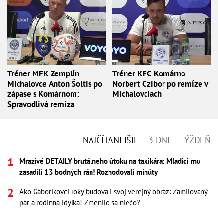
Tréner MFK Zemplín
Tréner KFC Komárno
Michalovce Anton Šoltis po
Norbert Czibor po remíze v
zápase s Komárnom:
Michalovciach
Spravodlivá remíza
NAJČÍTANEJŠIE
3 DNI
TÝŽDEŇ
Mrazivé DETAILY brutálneho útoku na taxikára: Mladíci mu
zasadili 13 bodných rán! Rozhodovali minúty
Ako Gáboríkovci roky budovali svoj verejný obraz: Zamilovaný
pár a rodinná idylka! Zmenilo sa niečo?