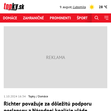
28 °C
9. august
,
Ľubomíra
DOMÁCE
ZAHRANIČNÉ
PROMINENTI
ŠPORT
ZAUJÍMAV
1.10.2024 16:34
Topky
Domáce
Richter považuje za dôležitú podporu
poslancov z Národnej koalície vláde