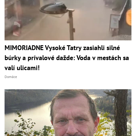
MIMORIADNE Vysoké Tatry zasiahli silné
búrky a prívalové dažde: Voda v mestách sa
valí ulicami!
Domáce