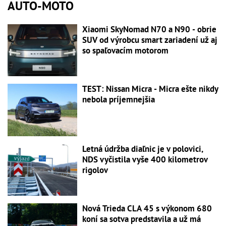
AUTO-MOTO
Xiaomi SkyNomad N70 a N90 - obrie
SUV od výrobcu smart zariadení už aj
so spaľovacím motorom
TEST: Nissan Micra - Micra ešte nikdy
nebola príjemnejšia
Letná údržba diaľnic je v polovici,
NDS vyčistila vyše 400 kilometrov
rigolov
Nová Trieda CLA 45 s výkonom 680
koní sa sotva predstavila a už má