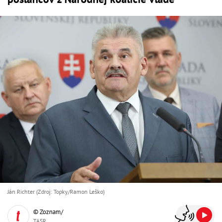
Ján Richter (Zdroj: Topky/Ramon Leško)
© Zoznam/
TASR