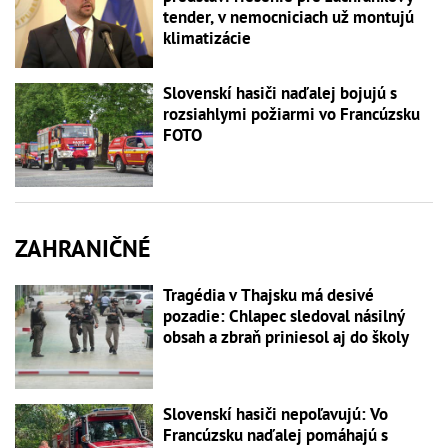
tender, v nemocniciach už montujú
klimatizácie
Slovenskí hasiči naďalej bojujú s
rozsiahlymi požiarmi vo Francúzsku
FOTO
ZAHRANIČNÉ
Tragédia v Thajsku má desivé
pozadie: Chlapec sledoval násilný
obsah a zbraň priniesol aj do školy
Slovenskí hasiči nepoľavujú: Vo
Francúzsku naďalej pomáhajú s