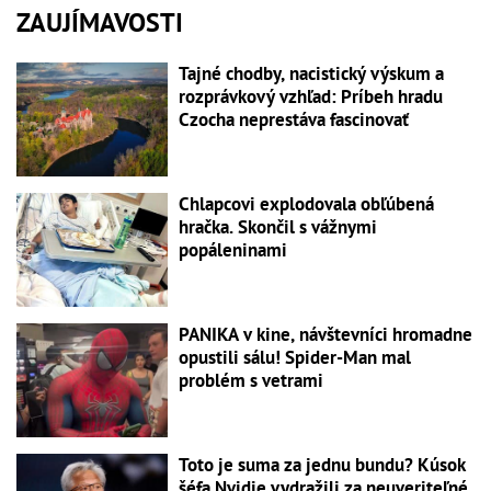
ZAUJÍMAVOSTI
Tajné chodby, nacistický výskum a
rozprávkový vzhľad: Príbeh hradu
Czocha neprestáva fascinovať
Chlapcovi explodovala obľúbená
hračka. Skončil s vážnymi
popáleninami
PANIKA v kine, návštevníci hromadne
opustili sálu! Spider-Man mal
problém s vetrami
Toto je suma za jednu bundu? Kúsok
šéfa Nvidie vydražili za neuveriteľné