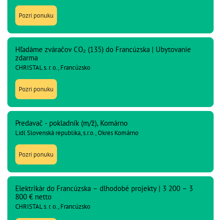
Pozri ponuku
Hľadáme zváračov CO₂ (135) do Francúzska | Ubytovanie
zdarma
CHRISTAL s. r. o., Francúzsko
Pozri ponuku
Predavač - pokladník (m/ž), Komárno
Lidl Slovenská republika, s.r.o., Okres Komárno
Pozri ponuku
Elektrikár do Francúzska – dlhodobé projekty | 3 200 – 3
800 € netto
CHRISTAL s. r. o., Francúzsko