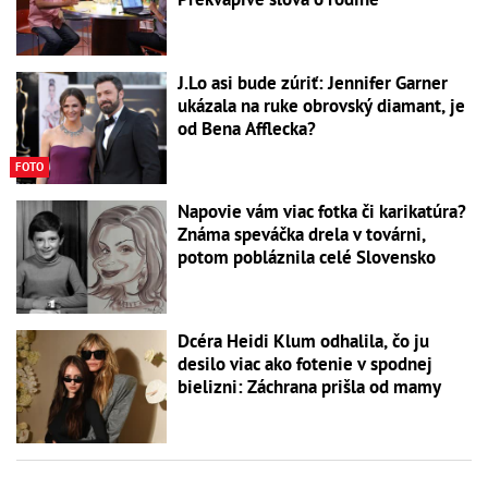
J.Lo asi bude zúriť: Jennifer Garner
ukázala na ruke obrovský diamant, je
od Bena Afflecka?
FOTO
Napovie vám viac fotka či karikatúra?
Známa speváčka drela v továrni,
potom pobláznila celé Slovensko
Dcéra Heidi Klum odhalila, čo ju
desilo viac ako fotenie v spodnej
bielizni: Záchrana prišla od mamy