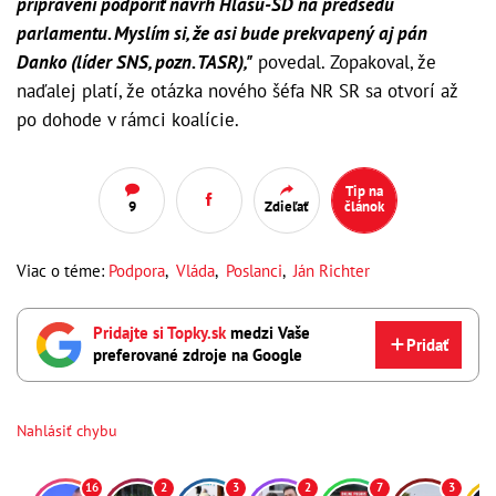
pripravení podporiť návrh Hlasu-SD na predsedu
parlamentu. Myslím si, že asi bude prekvapený aj pán
Danko (líder SNS, pozn. TASR),"
povedal. Zopakoval, že
naďalej platí, že otázka nového šéfa NR SR sa otvorí až
po dohode v rámci koalície.
Tip na
9
Zdieľať
článok
Viac o téme:
Podpora
,
Vláda
,
Poslanci
,
Ján Richter
Pridajte si Topky.sk
medzi Vaše
Pridať
preferované zdroje na Google
Nahlásiť chybu
16
2
3
2
7
3