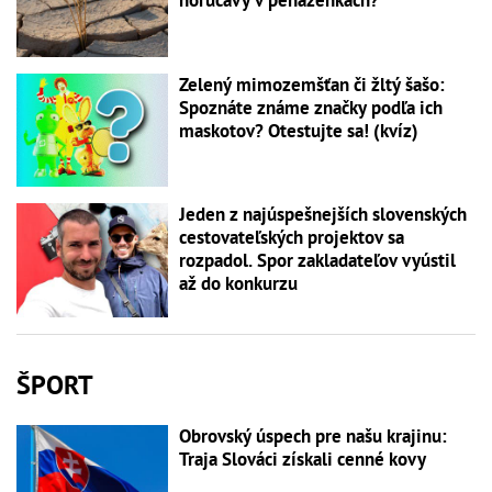
horúčavy v peňaženkách?
Zelený mimozemšťan či žltý šašo:
Spoznáte známe značky podľa ich
maskotov? Otestujte sa! (kvíz)
Jeden z najúspešnejších slovenských
cestovateľských projektov sa
rozpadol. Spor zakladateľov vyústil
až do konkurzu
ŠPORT
Obrovský úspech pre našu krajinu:
Traja Slováci získali cenné kovy