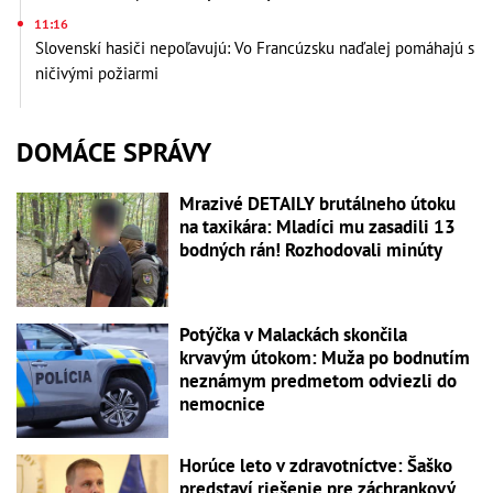
11:16
Slovenskí hasiči nepoľavujú: Vo Francúzsku naďalej pomáhajú s
ničivými požiarmi
DOMÁCE SPRÁVY
Mrazivé DETAILY brutálneho útoku
na taxikára: Mladíci mu zasadili 13
bodných rán! Rozhodovali minúty
Potýčka v Malackách skončila
krvavým útokom: Muža po bodnutím
neznámym predmetom odviezli do
nemocnice
Horúce leto v zdravotníctve: Šaško
predstaví riešenie pre záchrankový