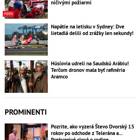
ničivými požiarmi
FOTO
Napätie na letisku v Sydney: Dve
lietadlá delili od zrážky len sekundy!
Húsíovia udreli na Saudskú Arábiu!
Terčom dronov mala byť rafinéria
Aramco
PROMINENTI
Pozrite, ako vyzerá Števo Dvorský 15
rokov po odchode z Telerána a...
Prekvapivé slová o rodine