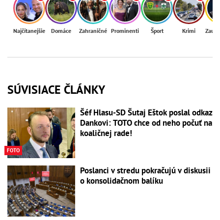
Najčítanejšie
Domáce
Zahraničné
Prominenti
Šport
Krimi
Zaují
SÚVISIACE ČLÁNKY
Šéf Hlasu-SD Šutaj Eštok poslal odkaz
Dankovi: TOTO chce od neho počuť na
koaličnej rade!
FOTO
Poslanci v stredu pokračujú v diskusii
o konsolidačnom balíku