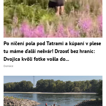
Po ničení pola pod Tatrami a kúpaní v plese
tu máme ďalší nešvár! Drzosť bez hraníc:
Dvojica kvôli fotke vošla do...
Domáce