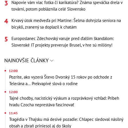
Napovie vám viac fotka či karikatúra? Známa speváčka drela v
továrni, potom pobláznila celé Slovensko
Krvavý útok medveďa pri Martine: Šelma dohrýzla seniora na
bicykli, zranený sa doplazil k chatám
Europoslanec Zdechovský varuje pred ďalším škandálom:
Slovenské IT projekty preveruje Brusel, v hre sú milióny!
NAJNOVŠIE ČLÁNKY
12:00
Pozrite, ako vyzerá Števo Dvorský 15 rokov po odchode z
Telerána a... Prekvapivé slová o rodine
12:00
Tajné chodby, nacistický výskum a rozprávkový vzhľad: Príbeh
hradu Czocha neprestáva fascinovať
11:45
Tragédia v Thajsku má desivé pozadie: Chlapec sledoval násilný
obsah a zbraň priniesol aj do školy