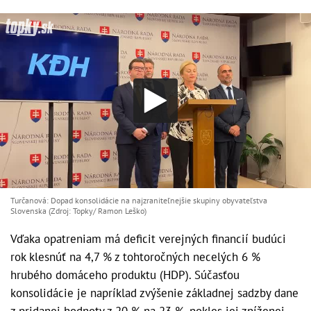
Turčanová: Dopad konsolidácie na najzraniteľnejšie skupiny obyvateľstva
Slovenska (Zdroj: Topky/ Ramon Leško)
Vďaka opatreniam má deficit verejných financií budúci
rok klesnúť na 4,7 % z tohtoročných necelých 6 %
hrubého domáceho produktu (HDP). Súčasťou
konsolidácie je napríklad zvýšenie základnej sadzby dane
z pridanej hodnoty z 20 % na 23 %, pokles jej zníženej