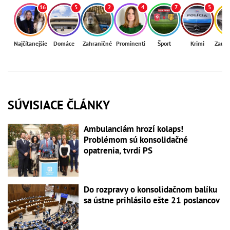
16
5
2
4
7
5
Najčítanejšie
Domáce
Zahraničné
Prominenti
Šport
Krimi
Zaují
SÚVISIACE ČLÁNKY
Ambulanciám hrozí kolaps!
Problémom sú konsolidačné
opatrenia, tvrdí PS
Do rozpravy o konsolidačnom balíku
sa ústne prihlásilo ešte 21 poslancov