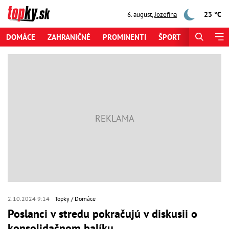
23 °C
6. august
,
Jozefína
DOMÁCE
ZAHRANIČNÉ
PROMINENTI
ŠPORT
ZAUJÍMAV
2.10.2024 9:14
Topky
Domáce
Poslanci v stredu pokračujú v diskusii o
konsolidačnom balíku