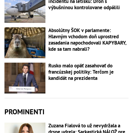
incidentu na letisku: Dron s
výbušninou kontrolovane odpálili
Absolútny ŠOK v parlamente:
Hlavným vchodom doň uprostred
zasadania napochodovali KAPYBARY,
kde sa tam nabrali?
Rusko malo opäť zasahovať do
francúzskej politiky: Terčom je
kandidát na prezidenta
PROMINENTI
Zuzana Fialová to už nevydržala a
drsne udrela: Sarkastická NÁLOŽ pre