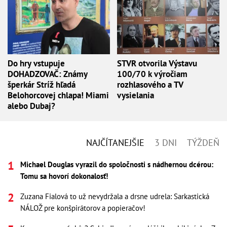
Do hry vstupuje
STVR otvorila Výstavu
DOHADZOVAČ: Známy
100/70 k výročiam
šperkár Stríž hľadá
rozhlasového a TV
Belohorcovej chlapa! Miami
vysielania
alebo Dubaj?
NAJČÍTANEJŠIE
3 DNI
TÝŽDEŇ
Michael Douglas vyrazil do spoločnosti s nádhernou dcérou:
Tomu sa hovorí dokonalosť!
Zuzana Fialová to už nevydržala a drsne udrela: Sarkastická
NÁLOŽ pre konšpirátorov a popieračov!