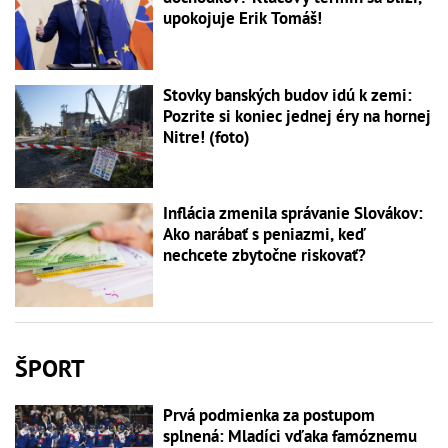
upokojuje Erik Tomáš!
Stovky banských budov idú k zemi:
Pozrite si koniec jednej éry na hornej
Nitre! (foto)
Inflácia zmenila správanie Slovákov:
Ako narábať s peniazmi, keď
nechcete zbytočne riskovať?
ŠPORT
Prvá podmienka za postupom
splnená: Mladíci vďaka famóznemu