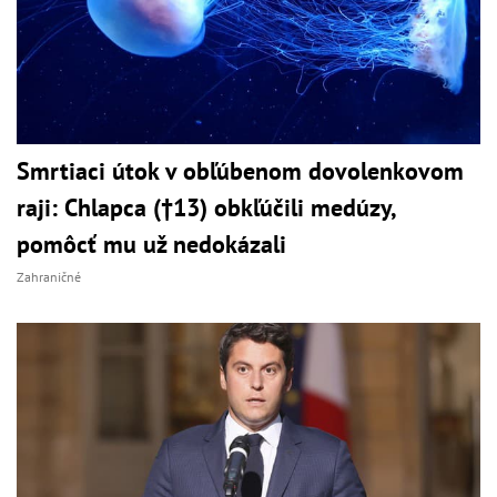
Smrtiaci útok v obľúbenom dovolenkovom
raji: Chlapca (†13) obkľúčili medúzy,
pomôcť mu už nedokázali
Zahraničné