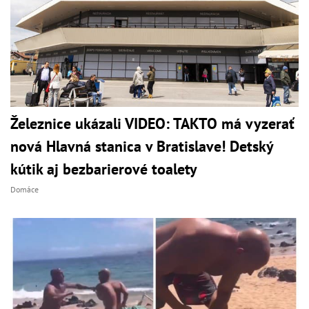
Železnice ukázali VIDEO: TAKTO má vyzerať
nová Hlavná stanica v Bratislave! Detský
kútik aj bezbarierové toalety
Domáce