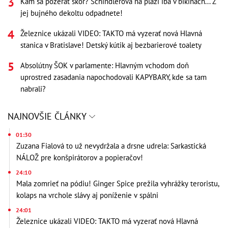
Kam sa pozerať skôr? Schindlerová na pláži iba v bikinách... Z
jej bujného dekoltu odpadnete!
Železnice ukázali VIDEO: TAKTO má vyzerať nová Hlavná
stanica v Bratislave! Detský kútik aj bezbarierové toalety
Absolútny ŠOK v parlamente: Hlavným vchodom doň
uprostred zasadania napochodovali KAPYBARY, kde sa tam
nabrali?
NAJNOVŠIE ČLÁNKY
01:30
Zuzana Fialová to už nevydržala a drsne udrela: Sarkastická
NÁLOŽ pre konšpirátorov a popieračov!
24:10
Mala zomrieť na pódiu! Ginger Spice prežila vyhrážky teroristu,
kolaps na vrchole slávy aj poníženie v spálni
24:01
Železnice ukázali VIDEO: TAKTO má vyzerať nová Hlavná