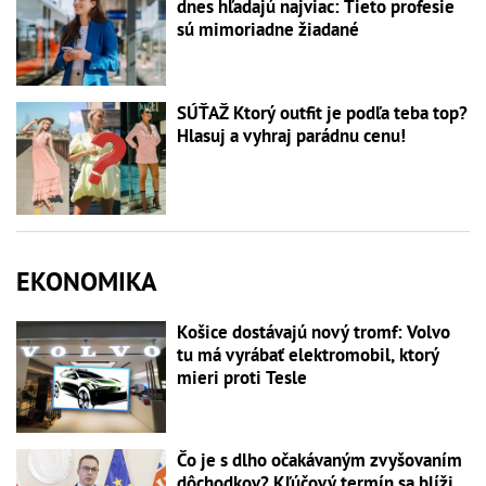
dnes hľadajú najviac: Tieto profesie
sú mimoriadne žiadané
SÚŤAŽ Ktorý outfit je podľa teba top?
Hlasuj a vyhraj parádnu cenu!
EKONOMIKA
Košice dostávajú nový tromf: Volvo
tu má vyrábať elektromobil, ktorý
mieri proti Tesle
Čo je s dlho očakávaným zvyšovaním
dôchodkov? Kľúčový termín sa blíži,