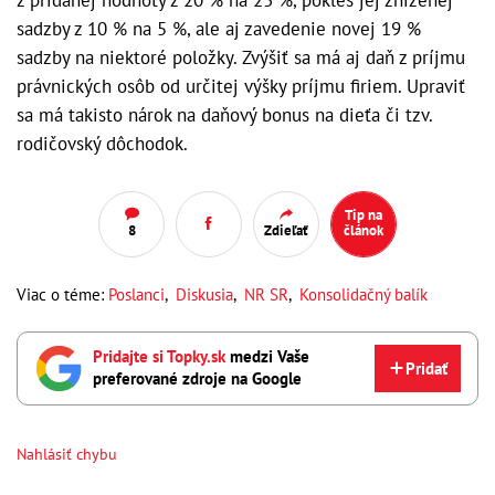
sadzby z 10 % na 5 %, ale aj zavedenie novej 19 %
sadzby na niektoré položky. Zvýšiť sa má aj daň z príjmu
právnických osôb od určitej výšky príjmu firiem. Upraviť
sa má takisto nárok na daňový bonus na dieťa či tzv.
rodičovský dôchodok.
Tip na
8
Zdieľať
článok
Viac o téme:
Poslanci
,
Diskusia
,
NR SR
,
Konsolidačný balík
Pridajte si Topky.sk
medzi Vaše
Pridať
preferované zdroje na Google
Nahlásiť chybu