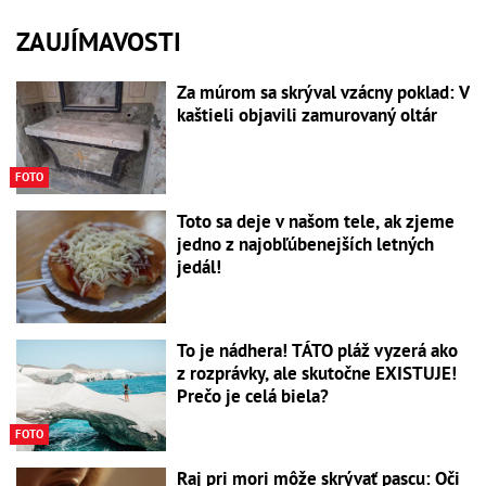
ZAUJÍMAVOSTI
Za múrom sa skrýval vzácny poklad: V
kaštieli objavili zamurovaný oltár
FOTO
Toto sa deje v našom tele, ak zjeme
jedno z najobľúbenejších letných
jedál!
To je nádhera! TÁTO pláž vyzerá ako
z rozprávky, ale skutočne EXISTUJE!
Prečo je celá biela?
FOTO
Raj pri mori môže skrývať pascu: Oči