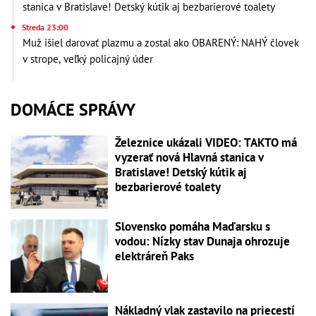
stanica v Bratislave! Detský kútik aj bezbarierové toalety
Streda 23:00
Muž išiel darovať plazmu a zostal ako OBARENÝ: NAHÝ človek
v strope, veľký policajný úder
DOMÁCE SPRÁVY
Železnice ukázali VIDEO: TAKTO má
vyzerať nová Hlavná stanica v
Bratislave! Detský kútik aj
bezbarierové toalety
Slovensko pomáha Maďarsku s
vodou: Nízky stav Dunaja ohrozuje
elektráreň Paks
Nákladný vlak zastavilo na priecestí