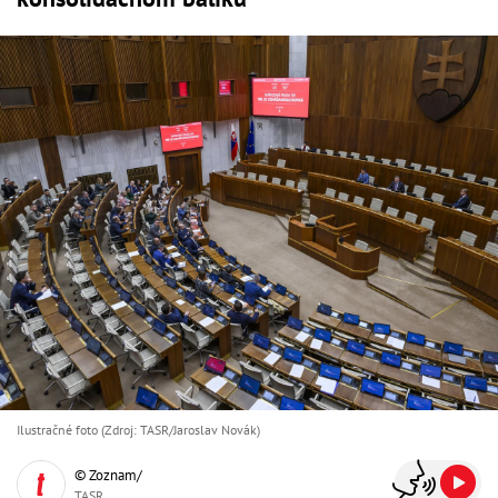
Ilustračné foto (Zdroj: TASR/Jaroslav Novák)
© Zoznam/
TASR