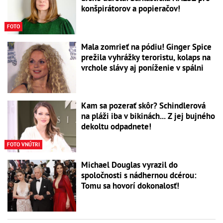
konšpirátorov a popieračov!
FOTO
Mala zomrieť na pódiu! Ginger Spice
prežila vyhrážky teroristu, kolaps na
vrchole slávy aj poníženie v spálni
Kam sa pozerať skôr? Schindlerová
na pláži iba v bikinách... Z jej bujného
dekoltu odpadnete!
FOTO VNÚTRI
Michael Douglas vyrazil do
spoločnosti s nádhernou dcérou:
Tomu sa hovorí dokonalosť!