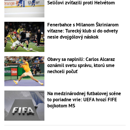
Seličovi zvíťazili proti Helvétom
Fenerbahce s Milanom Škriniarom
víťazne: Turecký klub si do odvety
nesie dvojgólový náskok
Obavy sa naplnili: Carlos Alcaraz
oznámil svetu správu, ktorú sme
nechceli počuť
Na medzinárodnej futbalovej scéne
to poriadne vrie: UEFA hrozí FIFE
bojkotom MS