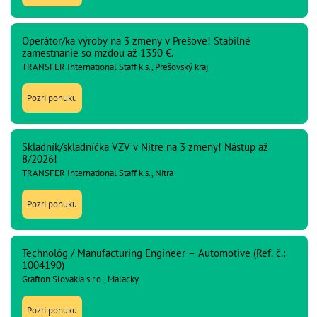
Operátor/ka výroby na 3 zmeny v Prešove! Stabilné
zamestnanie so mzdou až 1350 €.
TRANSFER International Staff k.s., Prešovský kraj
Pozri ponuku
Skladník/skladníčka VZV v Nitre na 3 zmeny! Nástup až
8/2026!
TRANSFER International Staff k.s., Nitra
Pozri ponuku
Technológ / Manufacturing Engineer – Automotive (Ref. č.:
1004190)
Grafton Slovakia s.r.o., Malacky
Pozri ponuku