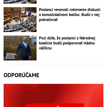
Poslanci venovali rokovanie diskusii
o konsolidačnom balíku: Budú v nej
pokračovať
Puci dúfa, že poslanci z Národnej
koalície budú podporovať vládnu
väčšinu
ODPORÚČAME