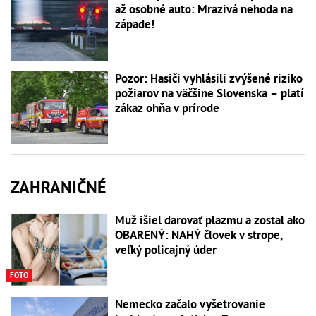
až osobné auto: Mrazivá nehoda na
západe!
Pozor: Hasiči vyhlásili zvýšené riziko
požiarov na väčšine Slovenska – platí
zákaz ohňa v prírode
ZAHRANIČNÉ
Muž išiel darovať plazmu a zostal ako
OBARENÝ: NAHÝ človek v strope,
veľký policajný úder
FOTO
Nemecko začalo vyšetrovanie