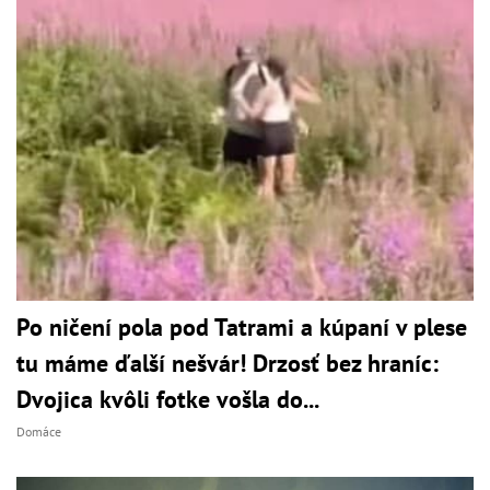
Po ničení pola pod Tatrami a kúpaní v plese
tu máme ďalší nešvár! Drzosť bez hraníc:
Dvojica kvôli fotke vošla do...
Domáce