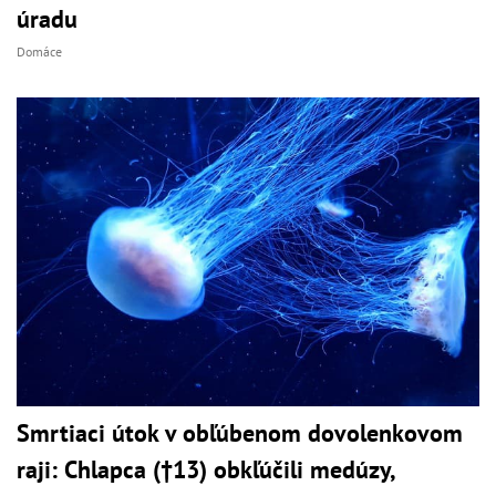
úradu
Domáce
Smrtiaci útok v obľúbenom dovolenkovom
raji: Chlapca (†13) obkľúčili medúzy,