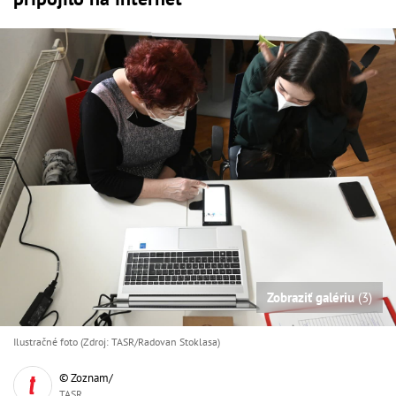
Zobraziť galériu
(3)
Ilustračné foto (Zdroj: TASR/Radovan Stoklasa)
© Zoznam/
TASR