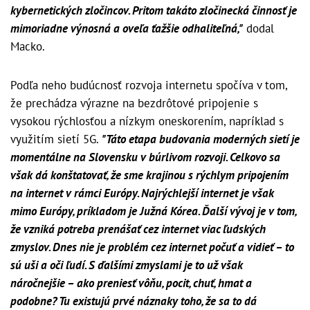
kybernetických zločincov. Pritom takáto zločinecká činnosť je
mimoriadne výnosná a oveľa ťažšie odhaliteľná,"
dodal
Macko.
Podľa neho budúcnosť rozvoja internetu spočíva v tom,
že prechádza výrazne na bezdrôtové pripojenie s
vysokou rýchlosťou a nízkym oneskorením, napríklad s
využitím sietí 5G.
"Táto etapa budovania moderných sietí je
momentálne na Slovensku v búrlivom rozvoji. Celkovo sa
však dá konštatovať, že sme krajinou s rýchlym pripojením
na internet v rámci Európy. Najrýchlejší internet je však
mimo Európy, príkladom je Južná Kórea. Ďalší vývoj je v tom,
že vzniká potreba prenášať cez internet viac ľudských
zmyslov. Dnes nie je problém cez internet počuť a vidieť – to
sú uši a oči ľudí. S ďalšími zmyslami je to už však
náročnejšie – ako preniesť vôňu, pocit, chuť, hmat a
podobne? Tu existujú prvé náznaky toho, že sa to dá