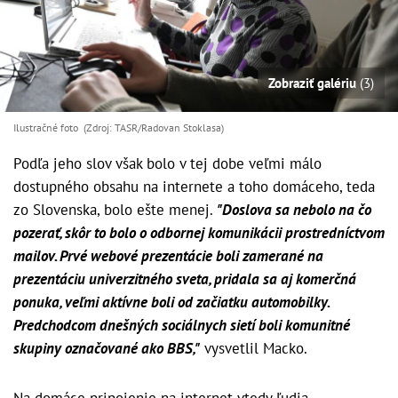
Zobraziť galériu
(3)
Ilustračné foto (Zdroj: TASR/Radovan Stoklasa)
Podľa jeho slov však bolo v tej dobe veľmi málo
dostupného obsahu na internete a toho domáceho, teda
zo Slovenska, bolo ešte menej.
"Doslova sa nebolo na čo
pozerať, skôr to bolo o odbornej komunikácii prostredníctvom
mailov. Prvé webové prezentácie boli zamerané na
prezentáciu univerzitného sveta, pridala sa aj komerčná
ponuka, veľmi aktívne boli od začiatku automobilky.
Predchodcom dnešných sociálnych sietí boli komunitné
skupiny označované ako BBS,"
vysvetlil Macko.