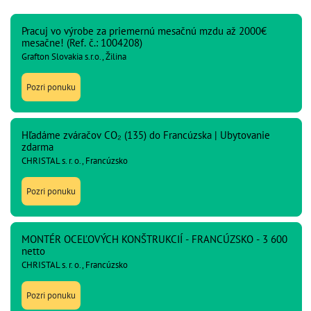
Pracuj vo výrobe za priemernú mesačnú mzdu až 2000€
mesačne! (Ref. č.: 1004208)
Grafton Slovakia s.r.o., Žilina
Pozri ponuku
Hľadáme zváračov CO₂ (135) do Francúzska | Ubytovanie
zdarma
CHRISTAL s. r. o., Francúzsko
Pozri ponuku
MONTÉR OCEĽOVÝCH KONŠTRUKCIÍ - FRANCÚZSKO - 3 600
netto
CHRISTAL s. r. o., Francúzsko
Pozri ponuku