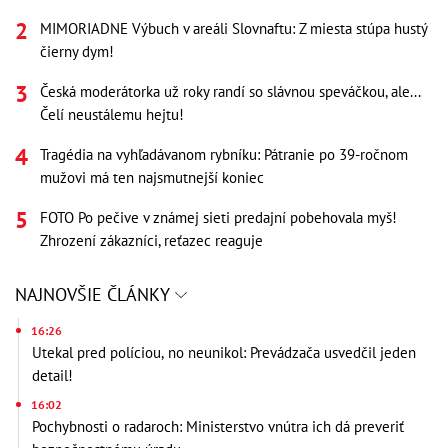
MIMORIADNE Výbuch v areáli Slovnaftu: Z miesta stúpa hustý
čierny dym!
Česká moderátorka už roky randí so slávnou speváčkou, ale...
Čelí neustálemu hejtu!
Tragédia na vyhľadávanom rybníku: Pátranie po 39-ročnom
mužovi má ten najsmutnejší koniec
FOTO Po pečive v známej sieti predajní pobehovala myš!
Zhrození zákazníci, reťazec reaguje
NAJNOVŠIE ČLÁNKY
16:26
Utekal pred políciou, no neunikol: Prevádzača usvedčil jeden
detail!
16:02
Pochybnosti o radaroch: Ministerstvo vnútra ich dá preveriť