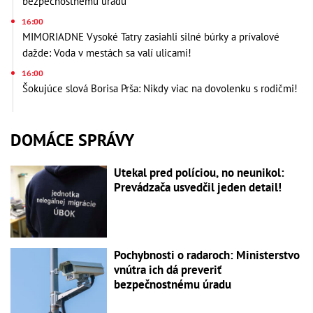
bezpečnostnému úradu
16:00
MIMORIADNE Vysoké Tatry zasiahli silné búrky a prívalové
dažde: Voda v mestách sa valí ulicami!
16:00
Šokujúce slová Borisa Prša: Nikdy viac na dovolenku s rodičmi!
DOMÁCE SPRÁVY
Utekal pred políciou, no neunikol:
Prevádzača usvedčil jeden detail!
Pochybnosti o radaroch: Ministerstvo
vnútra ich dá preveriť
bezpečnostnému úradu