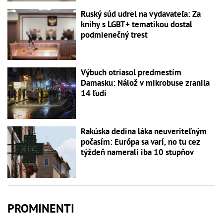
Ruský súd udrel na vydavateľa: Za
knihy s LGBT+ tematikou dostal
podmienečný trest
Výbuch otriasol predmestím
Damasku: Nálož v mikrobuse zranila
14 ľudí
Rakúska dedina láka neuveriteľným
počasím: Európa sa varí, no tu cez
týždeň namerali iba 10 stupňov
PROMINENTI