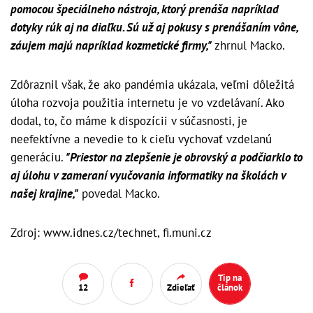
pomocou špeciálneho nástroja, ktorý prenáša napríklad
dotyky rúk aj na diaľku. Sú už aj pokusy s prenášaním vône,
záujem majú napríklad kozmetické firmy,"
zhrnul Macko.
Zdôraznil však, že ako pandémia ukázala, veľmi dôležitá
úloha rozvoja použitia internetu je vo vzdelávaní. Ako
dodal, to, čo máme k dispozícii v súčasnosti, je
neefektívne a nevedie to k cieľu vychovať vzdelanú
generáciu.
"Priestor na zlepšenie je obrovský a podčiarklo to
aj úlohu v zameraní vyučovania informatiky na školách v
našej krajine,"
povedal Macko.
Zdroj: www.idnes.cz/technet, fi.muni.cz
Tip na
12
Zdieľať
článok