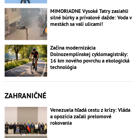
MIMORIADNE Vysoké Tatry zasiahli
silné búrky a prívalové dažde: Voda v
mestách sa valí ulicami!
Začína modernizácia
Dolnozemplínskej cyklomagistrály:
16 km nového povrchu a ekologická
technológia
ZAHRANIČNÉ
Venezuela hľadá cestu z krízy: Vláda
a opozícia začali prelomové
rokovania