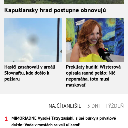
Kapušiansky hrad postupne obnovujú
Hasiči zasahovali v areáli
Prekliaty budík! Wisterová
Slovnaftu, kde došlo k
opísala ranné peklo: Nič
požiaru
nepomáha, toto musí
maskovať
NAJČÍTANEJŠIE
3 DNI
TÝŽDEŇ
MIMORIADNE Vysoké Tatry zasiahli silné búrky a prívalové
dažde: Voda v mestách sa valí ulicami!