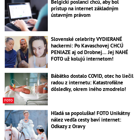
Belgickí poslanci chcú, aby bol
prístup na internet základným
ústavným právom
Slovenské celebrity VYDIERANÉ
hackermi: Po Kavaschovej CHCÚ
PENIAZE aj od Drobnej… Jej NAHÉ
FOTO už kolujú internetom!
Bábätko dostalo COVID, otec ho liečil
radou z internetu: Katastrofálne
dôsledky, okrem iného zmodrelo!
FOTO
Hľadá sa popoluška! FOTO Unikátny
nález vedľa cesty baví internet:
Odkazy z Oravy