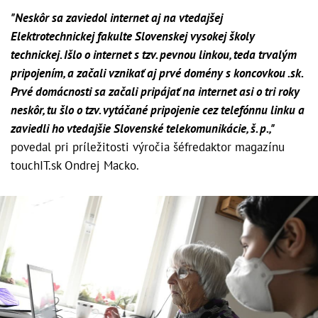
"Neskôr sa zaviedol internet aj na vtedajšej
Elektrotechnickej fakulte Slovenskej vysokej školy
technickej. Išlo o internet s tzv. pevnou linkou, teda trvalým
pripojením, a začali vznikať aj prvé domény s koncovkou .sk.
Prvé domácnosti sa začali pripájať na internet asi o tri roky
neskôr, tu šlo o tzv. vytáčané pripojenie cez telefónnu linku a
zaviedli ho vtedajšie Slovenské telekomunikácie, š. p.,"
povedal pri príležitosti výročia šéfredaktor magazínu
touchIT.sk Ondrej Macko.