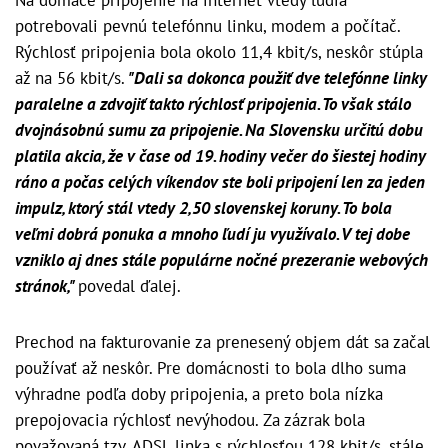
Na domáce pripojenie na internet vtedy ľudia
potrebovali pevnú telefónnu linku, modem a počítač.
Rýchlosť pripojenia bola okolo 11,4 kbit/s, neskôr stúpla
až na 56 kbit/s.
"Dali sa dokonca použiť dve telefónne linky
paralelne a zdvojiť takto rýchlosť pripojenia. To však stálo
dvojnásobnú sumu za pripojenie. Na Slovensku určitú dobu
platila akcia, že v čase od 19. hodiny večer do šiestej hodiny
ráno a počas celých víkendov ste boli pripojení len za jeden
impulz, ktorý stál vtedy 2,50 slovenskej koruny. To bola
veľmi dobrá ponuka a mnoho ľudí ju využívalo. V tej dobe
vzniklo aj dnes stále populárne nočné prezeranie webových
stránok,"
povedal ďalej.
Prechod na fakturovanie za prenesený objem dát sa začal
používať až neskôr. Pre domácnosti to bola dlho suma
výhradne podľa doby pripojenia, a preto bola nízka
prepojovacia rýchlosť nevýhodou. Za zázrak bola
považovaná tzv. ADSL linka s rýchlosťou 128 kbit/s, stále