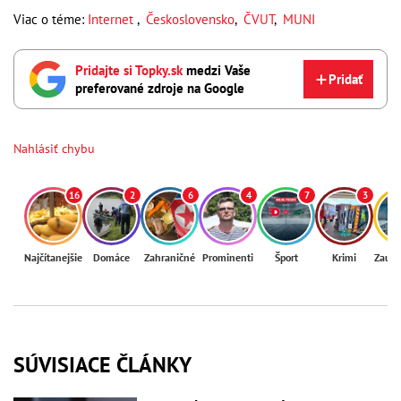
Viac o téme:
Internet
,
Československo
,
ČVUT
,
MUNI
Pridajte si Topky.sk
medzi Vaše
Pridať
preferované zdroje na Google
Nahlásiť chybu
16
2
6
4
7
3
Najčítanejšie
Domáce
Zahraničné
Prominenti
Šport
Krimi
Zaují
SÚVISIACE ČLÁNKY