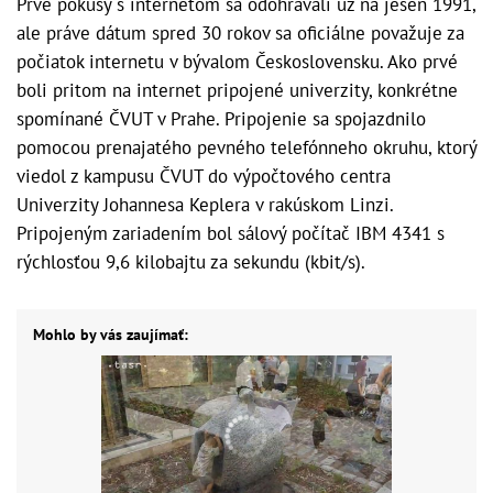
Prvé pokusy s internetom sa odohrávali už na jeseň 1991,
ale práve dátum spred 30 rokov sa oficiálne považuje za
počiatok internetu v bývalom Československu. Ako prvé
boli pritom na internet pripojené univerzity, konkrétne
spomínané ČVUT v Prahe. Pripojenie sa spojazdnilo
pomocou prenajatého pevného telefónneho okruhu, ktorý
viedol z kampusu ČVUT do výpočtového centra
Univerzity Johannesa Keplera v rakúskom Linzi.
Pripojeným zariadením bol sálový počítač IBM 4341 s
rýchlosťou 9,6 kilobajtu za sekundu (kbit/s).
Mohlo by vás zaujímať: