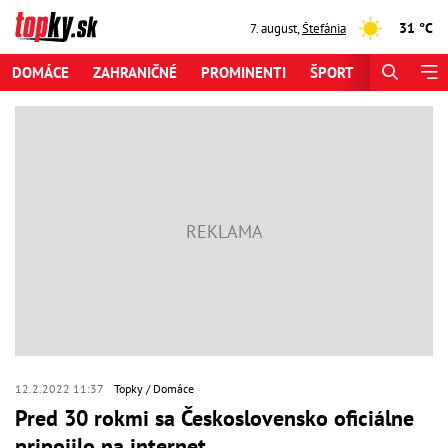
31 °C
7. august
,
Štefánia
DOMÁCE
ZAHRANIČNÉ
PROMINENTI
ŠPORT
ZAUJÍMAV
12.2.2022 11:37
Topky
Domáce
Pred 30 rokmi sa Československo oficiálne
pripojilo na internet