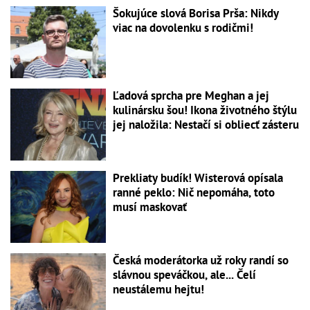
Šokujúce slová Borisa Prša: Nikdy
viac na dovolenku s rodičmi!
Ľadová sprcha pre Meghan a jej
kulinársku šou! Ikona životného štýlu
jej naložila: Nestačí si obliecť zásteru
Prekliaty budík! Wisterová opísala
ranné peklo: Nič nepomáha, toto
musí maskovať
Česká moderátorka už roky randí so
slávnou speváčkou, ale... Čelí
neustálemu hejtu!