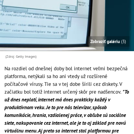
Zobraziť galériu
(3)
(Zdroj: Getty Images)
Na rozdiel od dnešnej doby bol internet veľmi bezpečná
platforma, netýkali sa ho ani vtedy už rozšírené
počítačové vírusy. Tie sa v tej dobe šírili cez diskety. V
začiatku bol totiž internet určený skôr pre nadšencov.
"To
už dnes neplatí, internet má dnes prakticky každý v
produktívnom veku. Je to pre nás televízor, spôsob
komunikácie, hrania, vzdialenej práce, v obľube sú sociálne
siete, nakupovanie cez internet, ale je to aj základ pre novú
virtuálnu menu. Aj preto sa internet stal platformou pre