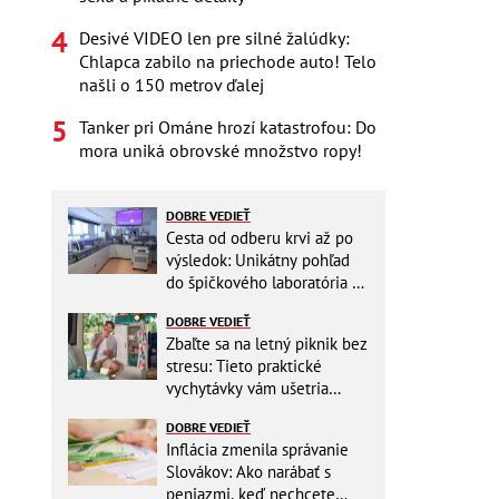
Desivé VIDEO len pre silné žalúdky:
Chlapca zabilo na priechode auto! Telo
našli o 150 metrov ďalej
Tanker pri Ománe hrozí katastrofou: Do
mora uniká obrovské množstvo ropy!
DOBRE VEDIEŤ
Cesta od odberu krvi až po
výsledok: Unikátny pohľad
do špičkového laboratória na
Slovensku
DOBRE VEDIEŤ
Zbaľte sa na letný piknik bez
stresu: Tieto praktické
vychytávky vám ušetria
miesto v batohu!
DOBRE VEDIEŤ
Inflácia zmenila správanie
Slovákov: Ako narábať s
peniazmi, keď nechcete