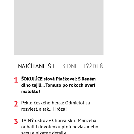
NAJČÍTANEJŠIE
3 DNI
TÝŽDEŇ
ŠOKUJÚCE slová Plačkovej: S Reném
dlho tajili... Tomuto po rokoch uverí
málokto!
Peklo českého herca: Odmietol sa
rozviesť, a tak... Hrôza!
TAJNÝ ostrov v Chorvátsku! Manželia
odhalili dovolenku plnú neviazaného
sexu a pikatné detaily