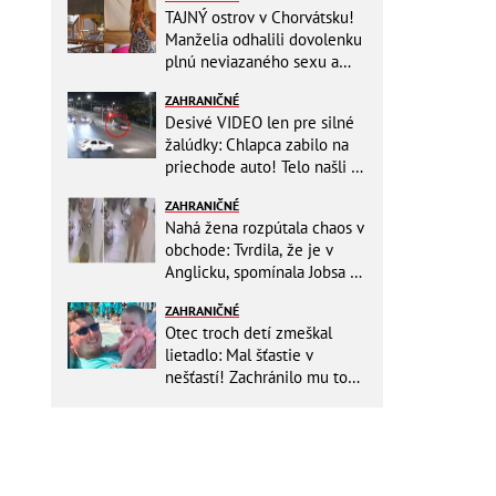
TAJNÝ ostrov v Chorvátsku!
Manželia odhalili dovolenku
plnú neviazaného sexu a
pikatné detaily
ZAHRANIČNÉ
Desivé VIDEO len pre silné
žalúdky: Chlapca zabilo na
priechode auto! Telo našli o
150 metrov ďalej
ZAHRANIČNÉ
Nahá žena rozpútala chaos v
obchode: Tvrdila, že je v
Anglicku, spomínala Jobsa aj
amfetamín
ZAHRANIČNÉ
Otec troch detí zmeškal
lietadlo: Mal šťastie v
nešťastí! Zachránilo mu to
život