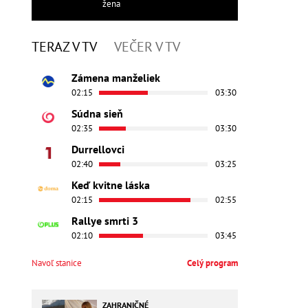
žena
TERAZ V TV
VEČER V TV
Zámena manželiek
02:15
03:30
Súdna sieň
02:35
03:30
Durrellovci
02:40
03:25
Keď kvitne láska
02:15
02:55
Rallye smrti 3
02:10
03:45
Navoľ stanice
Celý program
ZAHRANIČNÉ