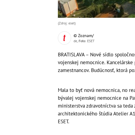
(Zdroj: eset)
© Zoznam/
de,
Foto
: ESET
BRATISLAVA – Nové sídlo spoločno
vojenskej nemocnice. Kancelárske pr
zamestnancov. Budúcnosť, ktorá po
Mala to byť nová nemocnica, no rea
bývalej vojenskej nemocnice na Pa
ministerstva zdravotníctva sa teda
architektonického štúdia Atelier A1
ESET.