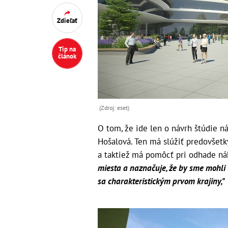
Zdieľať
Tip na
článok
(Zdroj: eset)
O tom, že ide len o návrh štúdie n
Hošalová. Ten má slúžiť predovšetk
a taktiež má pomôcť pri odhade ná
miesta a naznačuje, že by sme mohli 
sa charakteristickým prvom krajiny,"