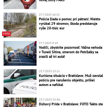
27.7.2023 16:15
Polícia žiada o pomoc pri pátraní: Niekto
vyrúbal 29 stromov, škoda predstavuje
vyše 20-tisíc eur
FOTO
27.7.2023 9:19
Vodiči, zbystrite pozornosť: Vážna nehoda
v Tuneli Sitina, smerom do Petržalky sa
zrazili až tri autá!
25.7.2023 13:11
Kuriózna situácia v Bratislave: Muž zavolal
políciu pre narušeniu objektu, prišiel
autom a nafúkal
23.7.2023 15:58
Dúhový Pride v Bratislave: FOTO Takto ste