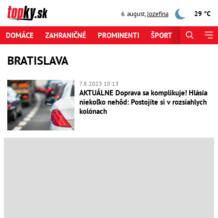
29 °C
6. august
,
Jozefína
DOMÁCE
ZAHRANIČNÉ
PROMINENTI
ŠPORT
ZAUJÍMAV
BRATISLAVA
7.8.2023 10:13
AKTUÁLNE Doprava sa komplikuje! Hlásia
niekoľko nehôd: Postojíte si v rozsiahlych
kolónach