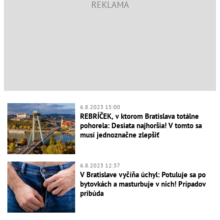
6.8.2023 15:00
REBRÍČEK, v ktorom Bratislava totálne
pohorela: Desiata najhoršia! V tomto sa
musí jednoznačne zlepšiť
6.8.2023 12:37
V Bratislave vyčíňa úchyl: Potuluje sa po
bytovkách a masturbuje v nich! Prípadov
pribúda