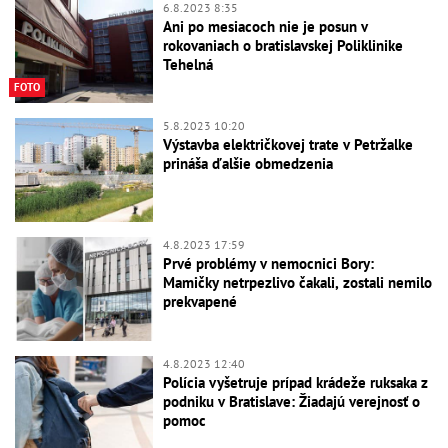
6.8.2023 8:35
Ani po mesiacoch nie je posun v
rokovaniach o bratislavskej Poliklinike
Tehelná
FOTO
5.8.2023 10:20
Výstavba električkovej trate v Petržalke
prináša ďalšie obmedzenia
4.8.2023 17:59
Prvé problémy v nemocnici Bory:
Mamičky netrpezlivo čakali, zostali nemilo
prekvapené
4.8.2023 12:40
Polícia vyšetruje prípad krádeže ruksaka z
podniku v Bratislave: Žiadajú verejnosť o
pomoc