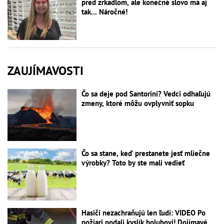
pred zrkadlom, ale konečné slovo má aj
tak... Náročné!
ZAUJÍMAVOSTI
Čo sa deje pod Santorini? Vedci odhaľujú
zmeny, ktoré môžu ovplyvniť sopku
Čo sa stane, keď prestanete jesť mliečne
výrobky? Toto by ste mali vedieť
Hasiči nezachraňujú len ľudí: VIDEO Po
požiari podali kyslík holubovi! Dojímavé