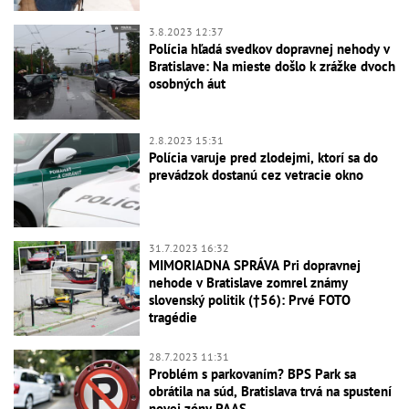
3.8.2023 12:37
Polícia hľadá svedkov dopravnej nehody v
Bratislave: Na mieste došlo k zrážke dvoch
osobných áut
2.8.2023 15:31
Polícia varuje pred zlodejmi, ktorí sa do
prevádzok dostanú cez vetracie okno
31.7.2023 16:32
MIMORIADNA SPRÁVA Pri dopravnej
nehode v Bratislave zomrel známy
slovenský politik (†56): Prvé FOTO
tragédie
28.7.2023 11:31
Problém s parkovaním? BPS Park sa
obrátila na súd, Bratislava trvá na spustení
novej zóny PAAS