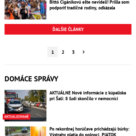
Bittó Cigánikovú ešte nevideli! Prišla som
podporiť tradičné rodiny, odkázala
ĎALŠIE ČLÁNKY
1
2
3
DOMÁCE SPRÁVY
AKTUÁLNE Nové informácie z kúpaliska
pri Šali: 8 ľudí skončilo v nemocnici
AKTUALIZOVANÉ
Po rekordnej horúčave prichádzajú búrky:
Výstrahy platia do polnoci, PIATOK