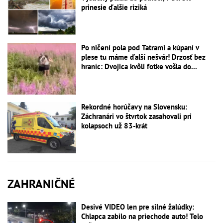
prinesie ďalšie riziká
Po ničení pola pod Tatrami a kúpaní v
plese tu máme ďalší nešvár! Drzosť bez
hraníc: Dvojica kvôli fotke vošla do...
Rekordné horúčavy na Slovensku:
Záchranári vo štvrtok zasahovali pri
kolapsoch už 83-krát
ZAHRANIČNÉ
Desivé VIDEO len pre silné žalúdky:
Chlapca zabilo na priechode auto! Telo