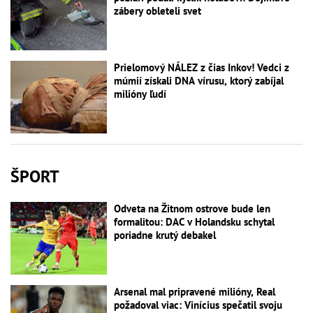
zábery obleteli svet
Prielomový NÁLEZ z čias Inkov! Vedci z
múmií získali DNA vírusu, ktorý zabíjal
milióny ľudí
ŠPORT
Odveta na Žitnom ostrove bude len
formalitou: DAC v Holandsku schytal
poriadne krutý debakel
Arsenal mal pripravené milióny, Real
požadoval viac: Vinícius spečatil svoju