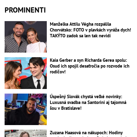
PROMINENTI
Manželka Attilu Végha rozpálila
Chorvátsko: FOTO v plavkách vyráža dych!
TAKÝTO zadok sa len tak nevidí
Kaia Gerber a syn Richarda Gerea spolu:
Osud ich spojil desaťročia po rozvode ich
rodičov!
Úspešný Slovák chystá veľké novinky:
Luxusná svadba na Santorini aj tajomná
šou v Bratislave!
Zuzana Haasová na nákupoch: Hodiny