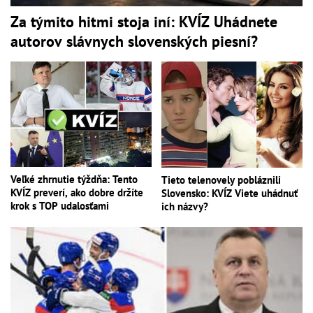
Za týmito hitmi stoja iní: KVÍZ Uhádnete
autorov slávnych slovenských piesní?
Veľké zhrnutie týždňa: Tento
Tieto telenovely pobláznili
KVÍZ preverí, ako dobre držíte
Slovensko: KVÍZ Viete uhádnuť
krok s TOP udalosťami
ich názvy?