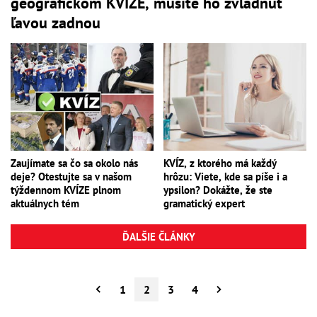
geografickom KVÍZE, musíte ho zvládnuť
ľavou zadnou
Zaujímate sa čo sa okolo nás
KVÍZ, z ktorého má každý
deje? Otestujte sa v našom
hrôzu: Viete, kde sa píše i a
týždennom KVÍZE plnom
ypsilon? Dokážte, že ste
aktuálnych tém
gramatický expert
ĎALŠIE ČLÁNKY
1
2
3
4