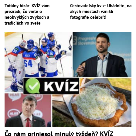
Totálny bizár: KVÍZ vám
Cestovateľský kvíz: Uhádnite, na
prezradí, čo viete o
akých miestach vznikli
neobvyklých zvykoch a
fotografie celebrít!
tradíciách vo svete
Čo nám priniesol minulý týždeň? KVÍZ