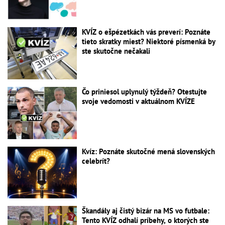
KVÍZ o ešpézetkách vás preverí: Poznáte
tieto skratky miest? Niektoré písmenká by
ste skutočne nečakali
Čo priniesol uplynulý týždeň? Otestujte
svoje vedomosti v aktuálnom KVÍZE
Kvíz: Poznáte skutočné mená slovenských
celebrít?
Škandály aj čistý bizár na MS vo futbale:
Tento KVÍZ odhalí príbehy, o ktorých ste