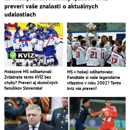
preverí vaše znalosti o aktuálnych
udalostiach
Hokejové MS odštartovali:
MS v hokeji odštartovalo:
Zvládnete tento KVÍZ bez
Pamätáte si naše legendárne
chyby? Preverí aj skutočných
víťazstvo v roku 2002? Tento
fanúšikov Slovenska!
kvíz vás preverí!