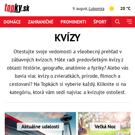
20 °C
9. august
,
Ľubomíra
DOMÁCE
ZAHRANIČNÉ
PROMINENTI
ŠPORT
ZAUJÍMAV
KVÍZY
Otestujte svoje vedomosti a všeobecný prehľad v
zábavných kvízoch. Máte radi predovšetkým kvízy z
oblasti histórie, geografie, anatómie a fyziky? Alebo vás
bavia viac kvízy o zvieratkách, prírode, filmoch a
cestovaní? Na Topkách si vyberie každý. Kliknite si na
kategóriu, ktorá vám sedí najviac a kvízujte ostošesť.
Aktuálne udalosti
Veľká Noc