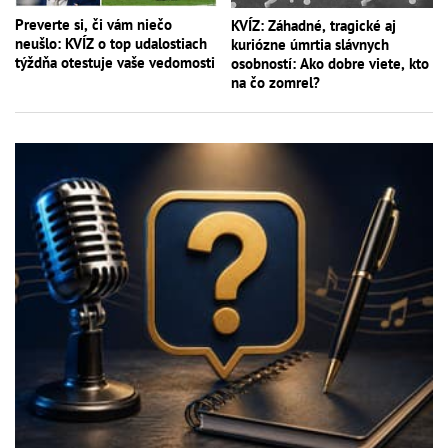
Preverte si, či vám niečo
KVÍZ: Záhadné, tragické aj
neušlo: KVÍZ o top udalostiach
kuriózne úmrtia slávnych
týždňa otestuje vaše vedomosti
osobností: Ako dobre viete, kto
na čo zomrel?