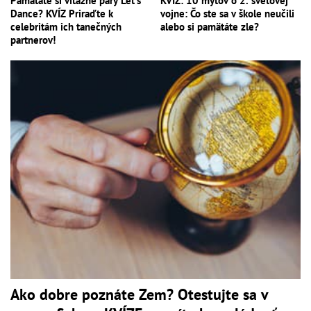
Pamätáte si víťazné páry Let's
KVÍZ: 10 mýtov o 2. svetovej
Dance? KVÍZ Priraďte k
vojne: Čo ste sa v škole neučili
celebritám ich tanečných
alebo si pamätáte zle?
partnerov!
Ako dobre poznáte Zem? Otestujte sa v