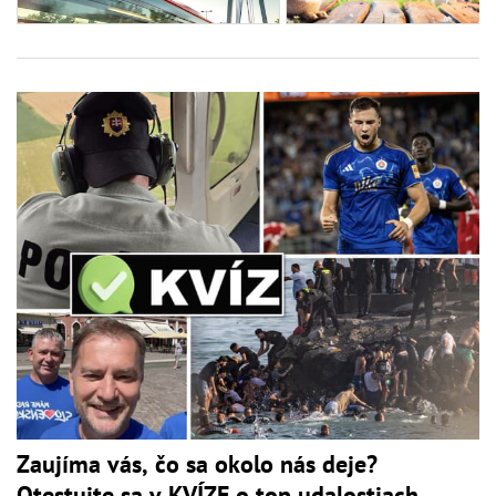
Zaujíma vás, čo sa okolo nás deje?
Otestujte sa v KVÍZE o top udalostiach