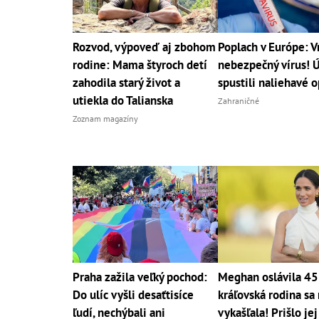
Rozvod, výpoveď aj zbohom
Poplach v Európe: Vr
rodine: Mama štyroch detí
nebezpečný vírus! 
zahodila starý život a
spustili naliehavé 
utiekla do Talianska
Zahraničné
Zoznam magazíny
Praha zažila veľký pochod:
Meghan oslávila 45 
Do ulíc vyšli desaťtisíce
kráľovská rodina sa
ľudí, nechýbali ani
vykašľala! Prišlo je