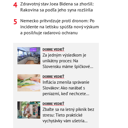
Zdravotný stav Joea Bidena sa zhoršil:
Rakovina sa podľa jeho syna rozšírila
Nemecko pritvrdzuje proti dronom: Po
incidente na letisku spúšťa nový výskum
a posilňuje radarovú ochranu
DOBRE VEDIEŤ
Za jedným výsledkom je
unikátny proces: Na
Slovensku máme špičkové
pracovisko
DOBRE VEDIEŤ
Inflácia zmenila správanie
Slovákov: Ako narábať s
peniazmi, keď nechcete
zbytočne riskovať?
DOBRE VEDIEŤ
Zbaľte sa na letný piknik bez
stresu: Tieto praktické
vychytávky vám ušetria
miesto v batohu!