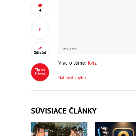
4
Reklama
Zdieľať
Viac o téme:
Kvíz
Tip na
článok
Nahlásiť chybu
SÚVISIACE ČLÁNKY