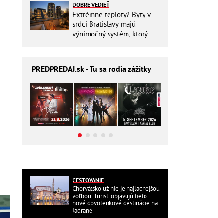
DOBRE VEDIEŤ
Extrémne teploty? Byty v
srdci Bratislavy majú
výnimočný systém, ktorý
ešte aj šetrí náklady
PREDPREDAJ
.sk - Tu sa rodia zážitky
CESTOVANIE
Chorvátsko už nie je najlacnejšou
voľbou. Turisti objavujú tieto
nové dovolenkové destinácie na
Jadrane