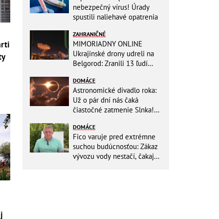
nebezpečný vírus! Úrady
spustili naliehavé opatrenia
ZAHRANIČNÉ
MIMORIADNY ONLINE
rti
Ukrajinské drony udreli na
ty
Belgorod: Zranili 13 ľudí
vrátane dvoch detí, útoky
DOMÁCE
pokračujú
Astronomické divadlo roka:
Už o pár dní nás čaká
čiastočné zatmenie Slnka!
Zapíšte si presný čas, kedy
DOMÁCE
to začne
Fico varuje pred extrémne
suchou budúcnosťou: Zákaz
vývozu vody nestačí, čakajú
nás miliardové investície
j