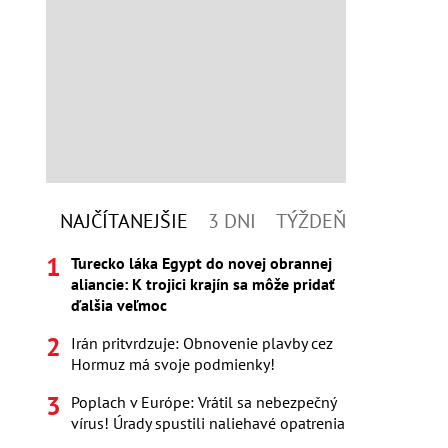
NAJČÍTANEJŠIE
3 DNI
TÝŽDEŇ
Turecko láka Egypt do novej obrannej
aliancie: K trojici krajín sa môže pridať
ďalšia veľmoc
Irán pritvrdzuje: Obnovenie plavby cez
Hormuz má svoje podmienky!
Poplach v Európe: Vrátil sa nebezpečný
vírus! Úrady spustili naliehavé opatrenia