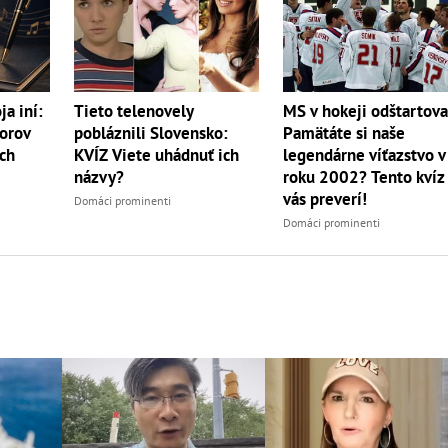
ja iní:
Tieto telenovely
MS v hokeji odštartova
orov
pobláznili Slovensko:
Pamätáte si naše
ch
KVÍZ Viete uhádnuť ich
legendárne víťazstvo v
názvy?
roku 2002? Tento kvíz
vás preverí!
Domáci prominenti
Domáci prominenti