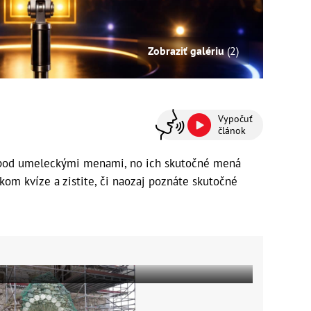
Zobraziť galériu
(2)
Vypočuť
článok
pod umeleckými menami, no ich skutočné mená
tkom kvíze a zistite, či naozaj poznáte skutočné