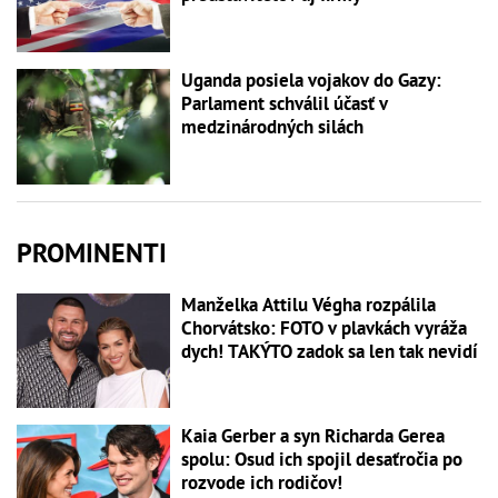
Uganda posiela vojakov do Gazy:
Parlament schválil účasť v
medzinárodných silách
PROMINENTI
Manželka Attilu Végha rozpálila
Chorvátsko: FOTO v plavkách vyráža
dych! TAKÝTO zadok sa len tak nevidí
Kaia Gerber a syn Richarda Gerea
spolu: Osud ich spojil desaťročia po
rozvode ich rodičov!