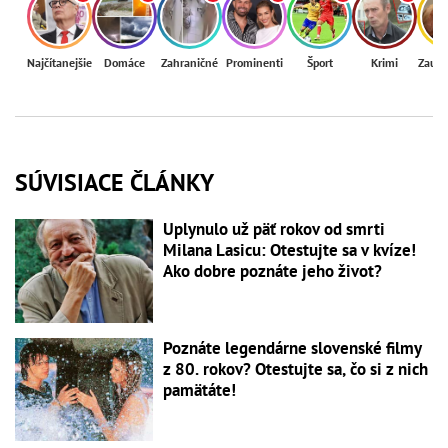
Najčítanejšie
Domáce
Zahraničné
Prominenti
Šport
Krimi
Zaují
SÚVISIACE ČLÁNKY
Uplynulo už päť rokov od smrti
Milana Lasicu: Otestujte sa v kvíze!
Ako dobre poznáte jeho život?
Poznáte legendárne slovenské filmy
z 80. rokov? Otestujte sa, čo si z nich
pamätáte!