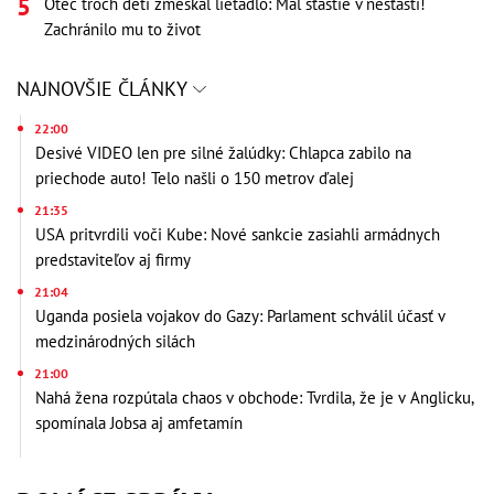
Otec troch detí zmeškal lietadlo: Mal šťastie v nešťastí!
Zachránilo mu to život
NAJNOVŠIE ČLÁNKY
22:00
Desivé VIDEO len pre silné žalúdky: Chlapca zabilo na
priechode auto! Telo našli o 150 metrov ďalej
21:35
USA pritvrdili voči Kube: Nové sankcie zasiahli armádnych
predstaviteľov aj firmy
21:04
Uganda posiela vojakov do Gazy: Parlament schválil účasť v
medzinárodných silách
21:00
Nahá žena rozpútala chaos v obchode: Tvrdila, že je v Anglicku,
spomínala Jobsa aj amfetamín