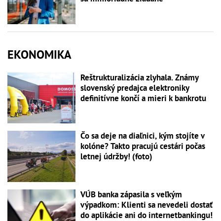
EKONOMIKA
Reštrukturalizácia zlyhala. Známy
slovenský predajca elektroniky
definitívne končí a mieri k bankrotu
Čo sa deje na diaľnici, kým stojíte v
kolóne? Takto pracujú cestári počas
letnej údržby! (foto)
VÚB banka zápasila s veľkým
výpadkom: Klienti sa nevedeli dostať
do aplikácie ani do internetbankingu!