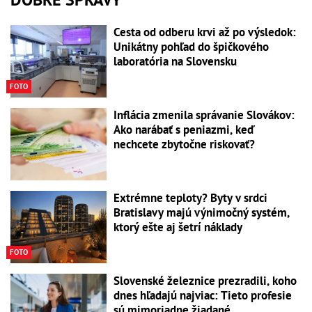
Cesta od odberu krvi až po výsledok:
Unikátny pohľad do špičkového
laboratória na Slovensku
FOTO
Inflácia zmenila správanie Slovákov:
Ako narábať s peniazmi, keď
nechcete zbytočne riskovať?
Extrémne teploty? Byty v srdci
Bratislavy majú výnimočný systém,
ktorý ešte aj šetrí náklady
FOTO
Slovenské železnice prezradili, koho
dnes hľadajú najviac: Tieto profesie
sú mimoriadne žiadané