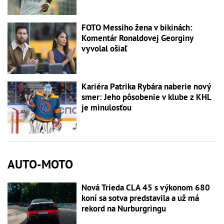
FOTO Messiho žena v bikinách:
Komentár Ronaldovej Georginy
vyvolal ošiaľ
Kariéra Patrika Rybára naberie nový
smer: Jeho pôsobenie v klube z KHL
je minulosťou
AUTO-MOTO
Nová Trieda CLA 45 s výkonom 680
koní sa sotva predstavila a už má
rekord na Nurburgringu