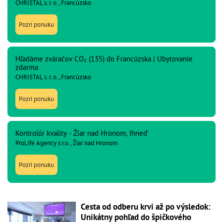
CHRISTAL s. r. o., Francúzsko
Pozri ponuku
Hľadáme zváračov CO₂ (135) do Francúzska | Ubytovanie
zdarma
CHRISTAL s. r. o., Francúzsko
Pozri ponuku
Kontrolór kvality - Žiar nad Hronom, Ihneď
ProLife Agency s.r.o., Žiar nad Hronom
Pozri ponuku
Cesta od odberu krvi až po výsledok:
Unikátny pohľad do špičkového