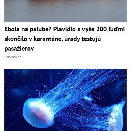
Ebola na palube? Plavidlo s vyše 200 ľuďmi
skončilo v karanténe, úrady testujú
pasažierov
Zahraničné