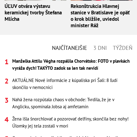
ÚĽUV otvára výstavu
Rekonštrukcia Hlavnej
keramickej tvorby Štefana
stanice v Bratislave je opäť
Mlícha
o krok bližšie, uviedol
minister Ráž
NAJČÍTANEJŠIE
3 DNI
TÝŽDEŇ
Manželka Attilu Végha rozpálila Chorvátsko: FOTO v plavkách
vyráža dych! TAKÝTO zadok sa len tak nevidí
AKTUÁLNE Nové informácie z kúpaliska pri Šali: 8 ľudí
skončilo v nemocnici
Nahá žena rozpútala chaos v obchode: Tvrdila, že je v
Anglicku, spomínala Jobsa aj amfetamín
Žena išla šnorchlovať a pozorovať delfíny, skončila bez nohy!
Úlomky jej tela zostali v mori