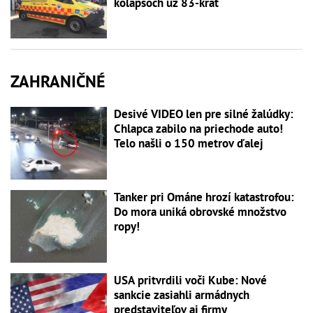
kolapsoch už 83-krát
ZAHRANIČNÉ
Desivé VIDEO len pre silné žalúdky:
Chlapca zabilo na priechode auto!
Telo našli o 150 metrov ďalej
Tanker pri Ománe hrozí katastrofou:
Do mora uniká obrovské množstvo
ropy!
USA pritvrdili voči Kube: Nové
sankcie zasiahli armádnych
predstaviteľov aj firmy