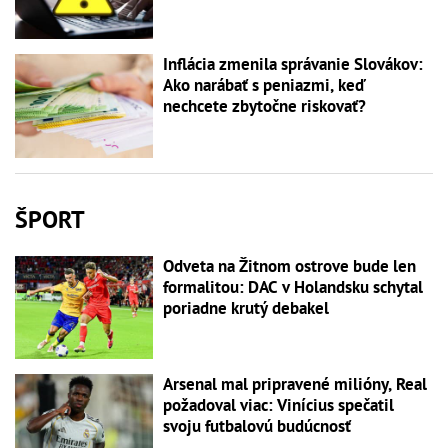
Inflácia zmenila správanie Slovákov:
Ako narábať s peniazmi, keď
nechcete zbytočne riskovať?
ŠPORT
Odveta na Žitnom ostrove bude len
formalitou: DAC v Holandsku schytal
poriadne krutý debakel
Arsenal mal pripravené milióny, Real
požadoval viac: Vinícius spečatil
svoju futbalovú budúcnosť