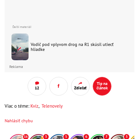
Vodič pod vplyvom drog na R1 skúsil utiecť
hliadke
Reklama
Tip na
12
Zdieľať
článok
Viac o téme:
Kvíz
,
Telenovely
Nahlásiť chybu
16
3
5
6
7
3