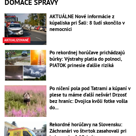
DOMÁCE SPRÁVY
AKTUÁLNE Nové informácie z
kúpaliska pri Šali: 8 ľudí skončilo v
nemocnici
AKTUALIZOVANÉ
Po rekordnej horúčave prichádzajú
búrky: Výstrahy platia do polnoci,
PIATOK prinesie ďalšie riziká
Po ničení pola pod Tatrami a kúpaní v
plese tu máme ďalší nešvár! Drzosť
bez hraníc: Dvojica kvôli fotke vošla
do...
Rekordné horúčavy na Slovensku:
Záchranári vo štvrtok zasahovali pri