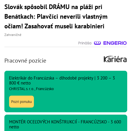
Slovák spôsobil DRÁMU na pláži pri
Benátkach: Plavčíci neverili vlastným
očiam! Zasahovať museli karabinieri
Zahraničné
Pracovné pozície
Elektrikár do Francúzska – dlhodobé projekty | 3 200 – 3
800 € netto
CHRISTAL s. r. o., Francúzsko
Pozri ponuku
MONTÉR OCEĽOVÝCH KONŠTRUKCIÍ - FRANCÚZSKO - 3 600
netto