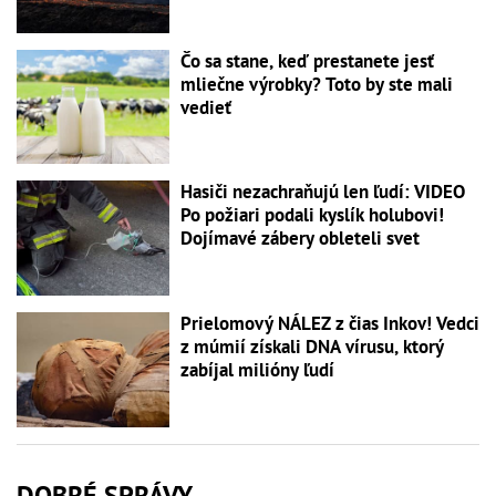
Čo sa stane, keď prestanete jesť
mliečne výrobky? Toto by ste mali
vedieť
Hasiči nezachraňujú len ľudí: VIDEO
Po požiari podali kyslík holubovi!
Dojímavé zábery obleteli svet
Prielomový NÁLEZ z čias Inkov! Vedci
z múmií získali DNA vírusu, ktorý
zabíjal milióny ľudí
DOBRÉ SPRÁVY