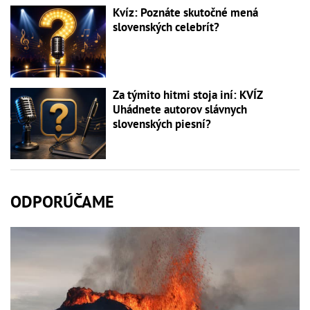
Kvíz: Poznáte skutočné mená
slovenských celebrít?
Za týmito hitmi stoja iní: KVÍZ
Uhádnete autorov slávnych
slovenských piesní?
ODPORÚČAME