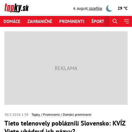
29 °C
6. august
,
Jozefína
DOMÁCE
ZAHRANIČNÉ
PROMINENTI
ŠPORT
ZAUJÍMAV
30.5.2026 1:30
Topky
Prominenti
Domáci prominenti
Tieto telenovely pobláznili Slovensko: KVÍZ
Viete uhádnuť ich názvy?