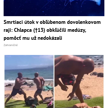
Smrtiaci útok v obľúbenom dovolenkovom
raji: Chlapca (†13) obkľúčili medúzy,
pomôcť mu už nedokázali
Zahraničné