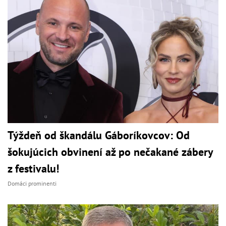
Týždeň od škandálu Gáboríkovcov: Od
šokujúcich obvinení až po nečakané zábery
z festivalu!
Domáci prominenti