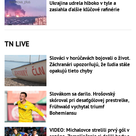
Ukrajina udrela hlboko v tyle a
zasiahla ďalšie kľúčové rafinérie
TN LIVE
Slováci v horúčavách bojovali o život.
Záchranári upozorňujú, že ľudia stále
opakujú tieto chyby
Slovákom sa darilo. Hrošovský
skóroval pri desaťgólovej prestrelke,
Frühwald vychytal triumf
Bohemiansu
VIDEO: Michalovce strelili prvý gól v