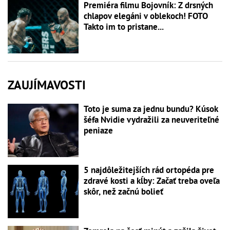
Premiéra filmu Bojovník: Z drsných
chlapov elegáni v oblekoch! FOTO
Takto im to pristane...
ZAUJÍMAVOSTI
Toto je suma za jednu bundu? Kúsok
šéfa Nvidie vydražili za neuveriteľné
peniaze
5 najdôležitejších rád ortopéda pre
zdravé kosti a kĺby: Začať treba oveľa
skôr, než začnú bolieť