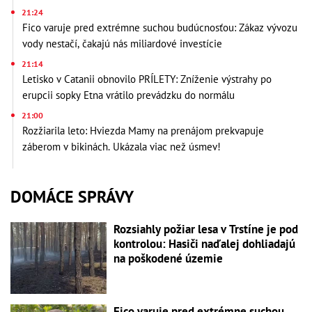
21:24
Fico varuje pred extrémne suchou budúcnosťou: Zákaz vývozu
vody nestačí, čakajú nás miliardové investície
21:14
Letisko v Catanii obnovilo PRÍLETY: Zníženie výstrahy po
erupcii sopky Etna vrátilo prevádzku do normálu
21:00
Rozžiarila leto: Hviezda Mamy na prenájom prekvapuje
záberom v bikinách. Ukázala viac než úsmev!
DOMÁCE SPRÁVY
Rozsiahly požiar lesa v Trstíne je pod
kontrolou: Hasiči naďalej dohliadajú
na poškodené územie
Fico varuje pred extrémne suchou