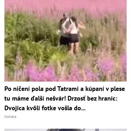
Po ničení pola pod Tatrami a kúpaní v plese
tu máme ďalší nešvár! Drzosť bez hraníc:
Dvojica kvôli fotke vošla do...
Domáce