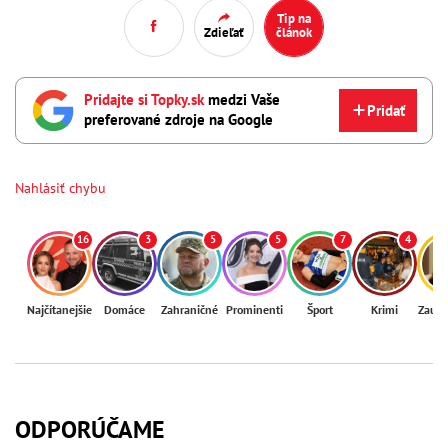
Tip na
Zdieľať
článok
Pridajte si Topky.sk
medzi Vaše
Pridať
preferované zdroje na Google
Nahlásiť chybu
16
3
5
5
7
4
Najčítanejšie
Domáce
Zahraničné
Prominenti
Šport
Krimi
Zaují
ODPORÚČAME