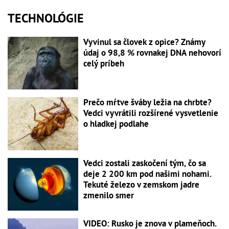
TECHNOLÓGIE
Vyvinul sa človek z opice? Známy
údaj o 98,8 % rovnakej DNA nehovorí
celý príbeh
Prečo mŕtve šváby ležia na chrbte?
Vedci vyvrátili rozšírené vysvetlenie
o hladkej podlahe
Vedci zostali zaskočení tým, čo sa
deje 2 200 km pod našimi nohami.
Tekuté železo v zemskom jadre
zmenilo smer
VIDEO: Rusko je znova v plameňoch.