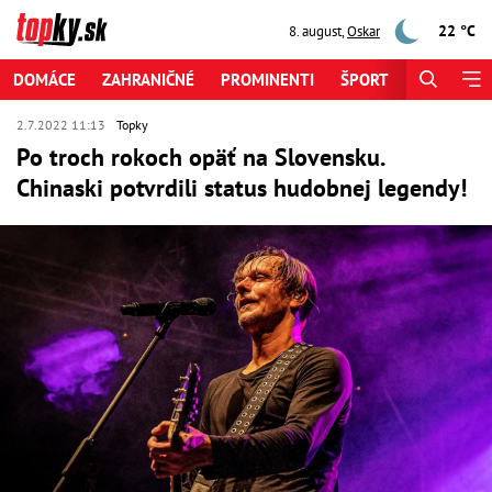
22 °C
8. august
,
Oskar
DOMÁCE
ZAHRANIČNÉ
PROMINENTI
ŠPORT
ZAUJÍMAV
2.7.2022 11:13
Topky
Po troch rokoch opäť na Slovensku.
Chinaski potvrdili status hudobnej legendy!