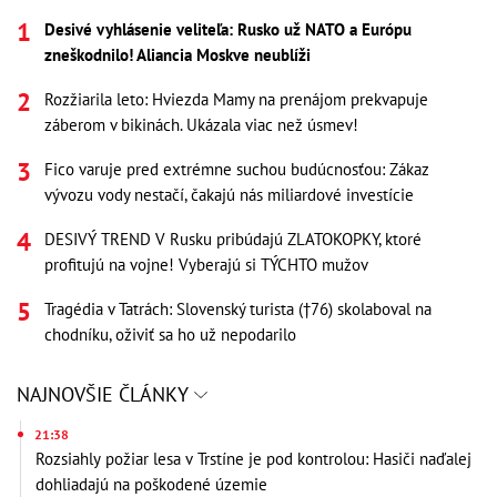
Desivé vyhlásenie veliteľa: Rusko už NATO a Európu
zneškodnilo! Aliancia Moskve neublíži
Rozžiarila leto: Hviezda Mamy na prenájom prekvapuje
záberom v bikinách. Ukázala viac než úsmev!
Fico varuje pred extrémne suchou budúcnosťou: Zákaz
vývozu vody nestačí, čakajú nás miliardové investície
DESIVÝ TREND V Rusku pribúdajú ZLATOKOPKY, ktoré
profitujú na vojne! Vyberajú si TÝCHTO mužov
Tragédia v Tatrách: Slovenský turista (†76) skolaboval na
chodníku, oživiť sa ho už nepodarilo
NAJNOVŠIE ČLÁNKY
21:38
Rozsiahly požiar lesa v Trstíne je pod kontrolou: Hasiči naďalej
dohliadajú na poškodené územie