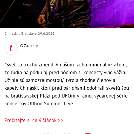
Chinaski v Bratislave, 29.6.2022
© Zoznam/
"Svet sa trochu zmenil. V našom fachu minimálne v tom,
že ľudia na pódiu aj pred pódiom si koncerty viac vážia.
Už nie sú samozrejmosťou," tvrdia zhodne členovia
kapely Chinaski, ktorí pred pár dňami odohrali skvelú šou
na bratislavskej Pláži pod UFOm v rámci vydarenej série
koncertov Offline Summer Live.
Prečítajte si celý článok >>