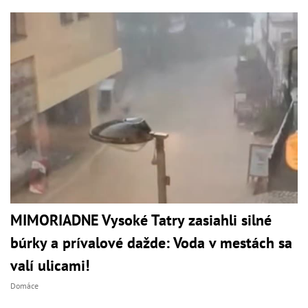
MIMORIADNE Vysoké Tatry zasiahli silné
búrky a prívalové dažde: Voda v mestách sa
valí ulicami!
Domáce