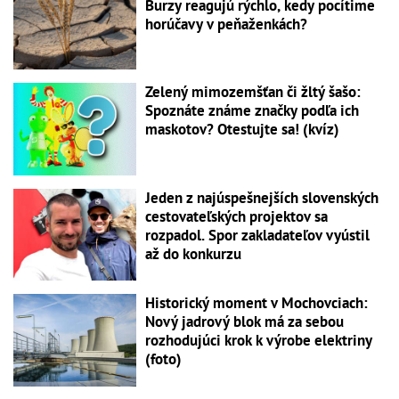
Burzy reagujú rýchlo, kedy pocítime
horúčavy v peňaženkách?
Zelený mimozemšťan či žltý šašo:
Spoznáte známe značky podľa ich
maskotov? Otestujte sa! (kvíz)
Jeden z najúspešnejších slovenských
cestovateľských projektov sa
rozpadol. Spor zakladateľov vyústil
až do konkurzu
Historický moment v Mochovciach:
Nový jadrový blok má za sebou
rozhodujúci krok k výrobe elektriny
(foto)