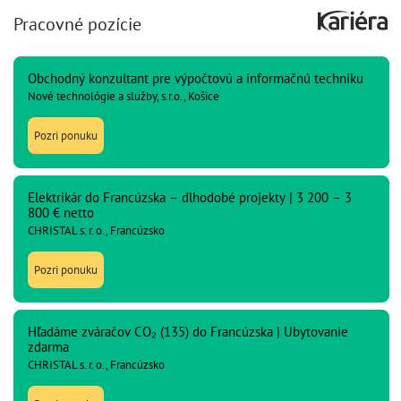
Pracovné pozície
Obchodný konzultant pre výpočtovú a informačnú techniku
Nové technológie a služby, s.r.o., Košice
Pozri ponuku
Elektrikár do Francúzska – dlhodobé projekty | 3 200 – 3
800 € netto
CHRISTAL s. r. o., Francúzsko
Pozri ponuku
Hľadáme zváračov CO₂ (135) do Francúzska | Ubytovanie
zdarma
CHRISTAL s. r. o., Francúzsko