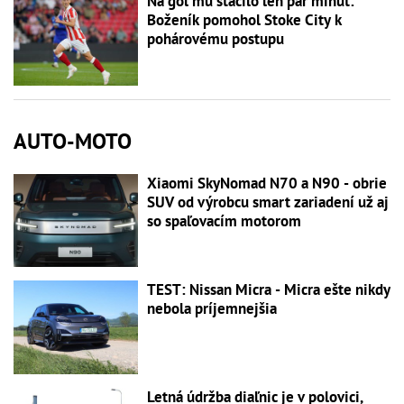
Na gól mu stačilo len pár minút:
Boženík pomohol Stoke City k
pohárovému postupu
AUTO-MOTO
Xiaomi SkyNomad N70 a N90 - obrie
SUV od výrobcu smart zariadení už aj
so spaľovacím motorom
TEST: Nissan Micra - Micra ešte nikdy
nebola príjemnejšia
Letná údržba diaľnic je v polovici,