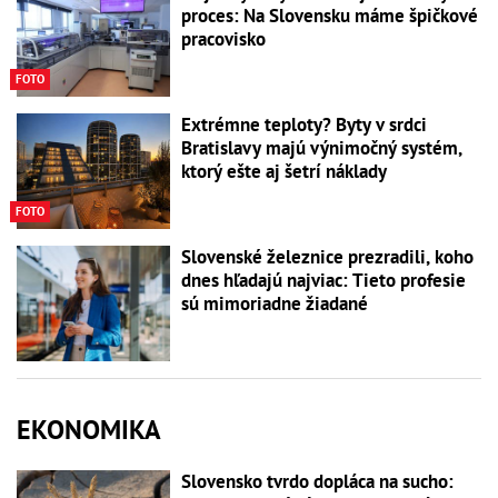
proces: Na Slovensku máme špičkové
pracovisko
FOTO
Extrémne teploty? Byty v srdci
Bratislavy majú výnimočný systém,
ktorý ešte aj šetrí náklady
FOTO
Slovenské železnice prezradili, koho
dnes hľadajú najviac: Tieto profesie
sú mimoriadne žiadané
EKONOMIKA
Slovensko tvrdo dopláca na sucho: