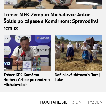
Tréner MFK Zemplín Michalovce Anton
Šoltis po zápase s Komárnom: Spravodlivá
remíza
Tréner KFC Komárno
Dožinková slávnosť v Turej
Norbert Czibor po remíze v
Lúke
Michalovciach
NAJČÍTANEJŠIE
3 DNI
TÝŽDEŇ