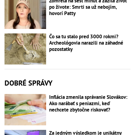
Zomrela na šesť minút a zažila život
po živote: Smrti sa už nebojím,
hovorí Patty
Čo sa tu stalo pred 3000 rokmi?
Archeológovia narazili na záhadné
pozostatky
DOBRÉ SPRÁVY
Inflácia zmenila správanie Slovákov:
Ako narábať s peniazmi, keď
nechcete zbytočne riskovať?
Za jedným výsledkom je unikátny