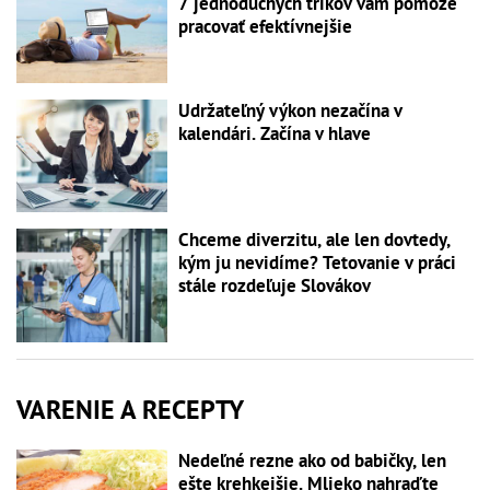
7 jednoduchých trikov vám pomôže
pracovať efektívnejšie
Udržateľný výkon nezačína v
kalendári. Začína v hlave
Chceme diverzitu, ale len dovtedy,
kým ju nevidíme? Tetovanie v práci
stále rozdeľuje Slovákov
VARENIE A RECEPTY
Nedeľné rezne ako od babičky, len
ešte krehkejšie. Mlieko nahraďte