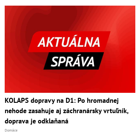
KOLAPS dopravy na D1: Po hromadnej
nehode zasahuje aj záchranársky vrtuľník,
doprava je odklaňaná
Domáce