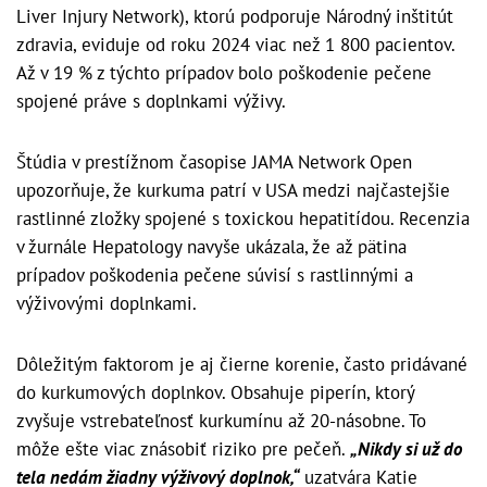
Liver Injury Network), ktorú podporuje Národný inštitút
zdravia, eviduje od roku 2024 viac než 1 800 pacientov.
Až v 19 % z týchto prípadov bolo poškodenie pečene
spojené práve s doplnkami výživy.
Štúdia v prestížnom časopise JAMA Network Open
upozorňuje, že kurkuma patrí v USA medzi najčastejšie
rastlinné zložky spojené s toxickou hepatitídou. Recenzia
v žurnále Hepatology navyše ukázala, že až pätina
prípadov poškodenia pečene súvisí s rastlinnými a
výživovými doplnkami.
Dôležitým faktorom je aj čierne korenie, často pridávané
do kurkumových doplnkov. Obsahuje piperín, ktorý
zvyšuje vstrebateľnosť kurkumínu až 20-násobne. To
môže ešte viac znásobiť riziko pre pečeň.
„Nikdy si už do
tela nedám žiadny výživový doplnok,“
uzatvára Katie