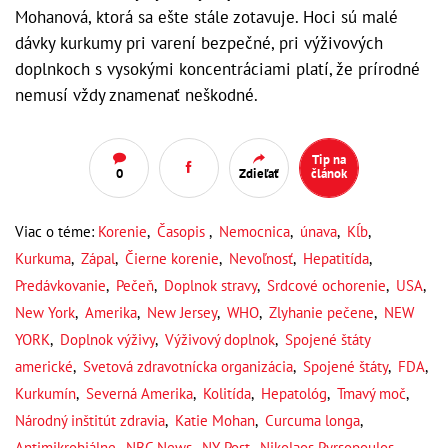
Mohanová, ktorá sa ešte stále zotavuje. Hoci sú malé
dávky kurkumy pri varení bezpečné, pri výživových
doplnkoch s vysokými koncentráciami platí, že prírodné
nemusí vždy znamenať neškodné.
Tip na
0
Zdieľať
článok
Viac o téme:
Korenie
,
Časopis
,
Nemocnica
,
únava
,
Kĺb
,
Kurkuma
,
Zápal
,
Čierne korenie
,
Nevoľnosť
,
Hepatitída
,
Predávkovanie
,
Pečeň
,
Doplnok stravy
,
Srdcové ochorenie
,
USA
,
New York
,
Amerika
,
New Jersey
,
WHO
,
Zlyhanie pečene
,
NEW
YORK
,
Doplnok výživy
,
Výživový doplnok
,
Spojené štáty
americké
,
Svetová zdravotnícka organizácia
,
Spojené štáty
,
FDA
,
Kurkumín
,
Severná Amerika
,
Kolitída
,
Hepatológ
,
Tmavý moč
,
Národný inštitút zdravia
,
Katie Mohan
,
Curcuma longa
,
Antimikrobiálne
,
NBC News
,
NY Post
,
Nikolaos Pyrsopoulos
,