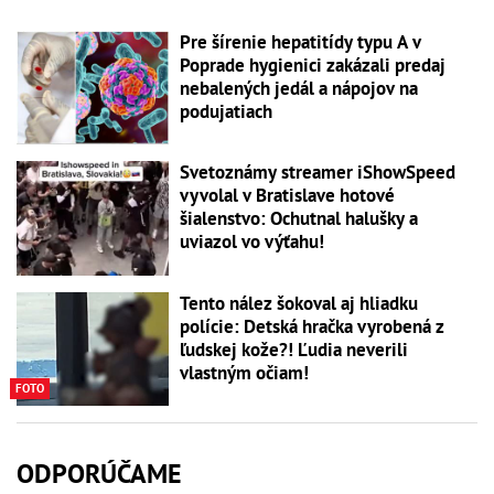
Pre šírenie hepatitídy typu A v
Poprade hygienici zakázali predaj
nebalených jedál a nápojov na
podujatiach
Svetoznámy streamer iShowSpeed
vyvolal v Bratislave hotové
šialenstvo: Ochutnal halušky a
uviazol vo výťahu!
Tento nález šokoval aj hliadku
polície: Detská hračka vyrobená z
ľudskej kože?! Ľudia neverili
vlastným očiam!
FOTO
ODPORÚČAME