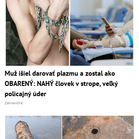
Muž išiel darovať plazmu a zostal ako
OBARENÝ: NAHÝ človek v strope, veľký
policajný úder
Zahraničné