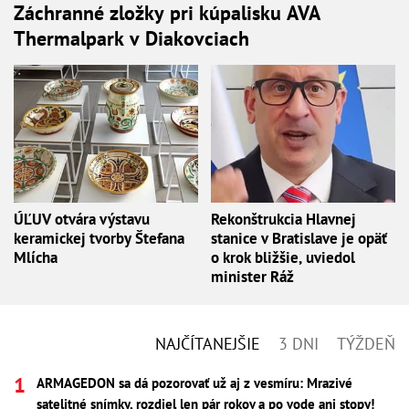
Záchranné zložky pri kúpalisku AVA
Thermalpark v Diakovciach
ÚĽUV otvára výstavu
Rekonštrukcia Hlavnej
keramickej tvorby Štefana
stanice v Bratislave je opäť
Mlícha
o krok bližšie, uviedol
minister Ráž
NAJČÍTANEJŠIE
3 DNI
TÝŽDEŇ
ARMAGEDON sa dá pozorovať už aj z vesmíru: Mrazivé
satelitné snímky, rozdiel len pár rokov a po vode ani stopy!