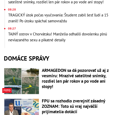
satelitné snímky, rozdiel len pár rokov a po vode ani stopy!
08:28
TRAGICKÝ útok počas vyučovania: Študent zabil šesť ľudí a 15
zranil! Po útoku spáchal samovraždu
08:27
TAJNÝ ostrov v Chorvátsku! Manželia odhalili dovolenku plnú
neviazaného sexu a pikatné detaily
DOMÁCE SPRÁVY
ARMAGEDON sa dá pozorovať už aj z
vesmíru: Mrazivé satelitné snímky,
rozdiel len pár rokov a po vode ani
stopy!
FOTO
FPU sa rozhodlo zverejniť zásadný
ZOZNAM: Toto sú vraj najväčší
prijímatelia dotácií