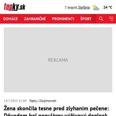
24 °C
7. august
,
Štefánia
DOMÁCE
ZAHRANIČNÉ
PROMINENTI
ŠPORT
ZAUJÍMAV
14.7.2025 12:00
Topky
Zaujímavosti
Žena skončila tesne pred zlyhaním pečene:
Dôvodom bol populárny výživový doplnok