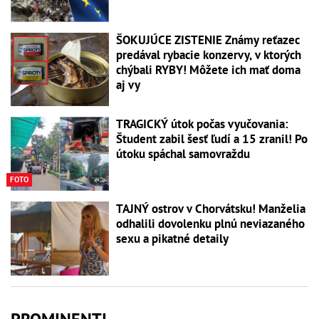
ŠOKUJÚCE ZISTENIE Známy reťazec
predával rybacie konzervy, v ktorých
chýbali RYBY! Môžete ich mať doma
aj vy
TRAGICKÝ útok počas vyučovania:
Študent zabil šesť ľudí a 15 zranil! Po
útoku spáchal samovraždu
FOTO
TAJNÝ ostrov v Chorvátsku! Manželia
odhalili dovolenku plnú neviazaného
sexu a pikatné detaily