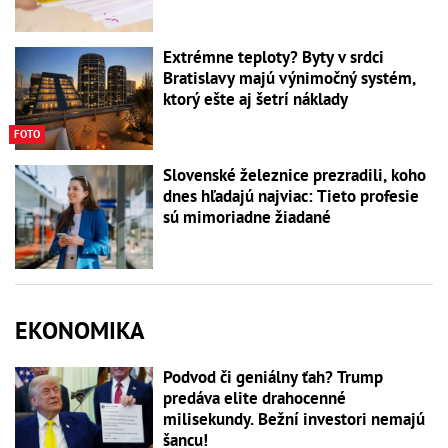
Extrémne teploty? Byty v srdci
Bratislavy majú výnimočný systém,
ktorý ešte aj šetrí náklady
FOTO
Slovenské železnice prezradili, koho
dnes hľadajú najviac: Tieto profesie
sú mimoriadne žiadané
EKONOMIKA
Podvod či geniálny ťah? Trump
predáva elite drahocenné
milisekundy. Bežní investori nemajú
šancu!