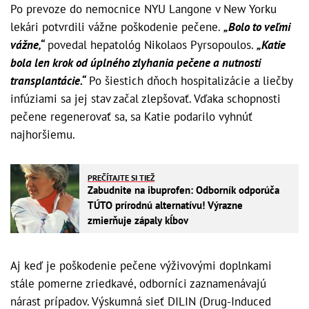
Po prevoze do nemocnice NYU Langone v New Yorku
lekári potvrdili vážne poškodenie pečene.
„Bolo to veľmi
vážne,“
povedal hepatológ Nikolaos Pyrsopoulos.
„Katie
bola len krok od úplného zlyhania pečene a nutnosti
transplantácie.“
Po šiestich dňoch hospitalizácie a liečby
infúziami sa jej stav začal zlepšovať. Vďaka schopnosti
pečene regenerovať sa, sa Katie podarilo vyhnúť
najhoršiemu.
PREČÍTAJTE SI TIEŽ
Zabudnite na ibuprofen: Odborník odporúča
TÚTO prírodnú alternatívu! Výrazne
zmierňuje zápaly kĺbov
Aj keď je poškodenie pečene výživovými doplnkami
stále pomerne zriedkavé, odborníci zaznamenávajú
nárast prípadov. Výskumná sieť DILIN (Drug-Induced