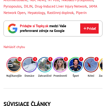
Pyrsopoulos
,
DILIN
,
Drug-Induced Liver Injury Network
,
JAMA
Network Open
,
Hepatology
,
Rastlinný doplnok
,
Piperín
Pridajte si Topky.sk
medzi Vaše
Pridať
preferované zdroje na Google
Nahlásiť chybu
16
3
5
3
7
5
Najčítanejšie
Domáce
Zahraničné
Prominenti
Šport
Krimi
Zaují
SÚVISIACE ČLÁNKY