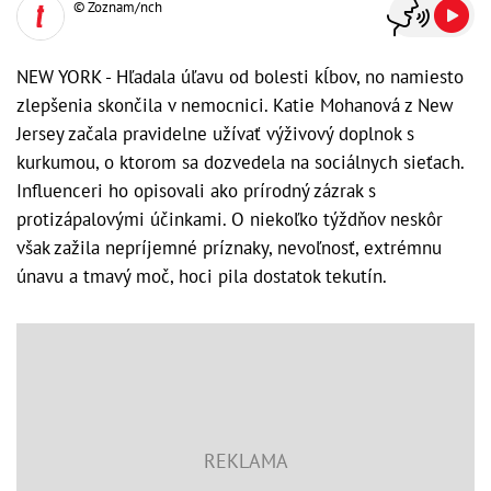
© Zoznam/nch
NEW YORK - Hľadala úľavu od bolesti kĺbov, no namiesto
zlepšenia skončila v nemocnici. Katie Mohanová z New
Jersey začala pravidelne užívať výživový doplnok s
kurkumou, o ktorom sa dozvedela na sociálnych sieťach.
Influenceri ho opisovali ako prírodný zázrak s
protizápalovými účinkami. O niekoľko týždňov neskôr
však zažila nepríjemné príznaky, nevoľnosť, extrémnu
únavu a tmavý moč, hoci pila dostatok tekutín.