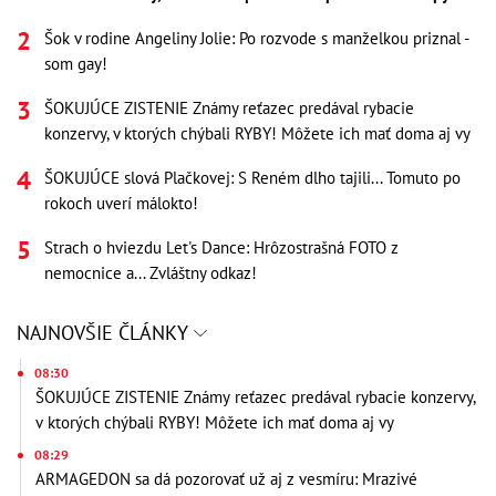
Šok v rodine Angeliny Jolie: Po rozvode s manželkou priznal -
som gay!
ŠOKUJÚCE ZISTENIE Známy reťazec predával rybacie
konzervy, v ktorých chýbali RYBY! Môžete ich mať doma aj vy
ŠOKUJÚCE slová Plačkovej: S Reném dlho tajili... Tomuto po
rokoch uverí málokto!
Strach o hviezdu Let's Dance: Hrôzostrašná FOTO z
nemocnice a... Zvláštny odkaz!
NAJNOVŠIE ČLÁNKY
08:30
ŠOKUJÚCE ZISTENIE Známy reťazec predával rybacie konzervy,
v ktorých chýbali RYBY! Môžete ich mať doma aj vy
08:29
ARMAGEDON sa dá pozorovať už aj z vesmíru: Mrazivé