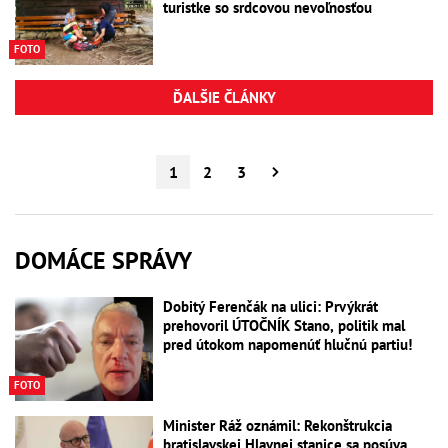
turistke so srdcovou nevoľnosťou
FOTO
ĎALŠIE ČLÁNKY
1
2
3
DOMÁCE SPRÁVY
Dobitý Ferenčák na ulici: Prvýkrát
prehovoril ÚTOČNÍK Stano, politik mal
pred útokom napomenúť hlučnú partiu!
FOTO
Minister Ráž oznámil: Rekonštrukcia
bratislavskej Hlavnej stanice sa posúva