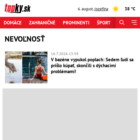
38 °C
6. august
,
Jozefína
DOMÁCE
ZAHRANIČNÉ
PROMINENTI
ŠPORT
ZAUJÍMAV
NEVOĽNOSŤ
16.7.2026 13:59
V bazéne vypukol poplach: Sedem ľudí sa
prišlo kúpať, skončili s dýchacími
problémami!