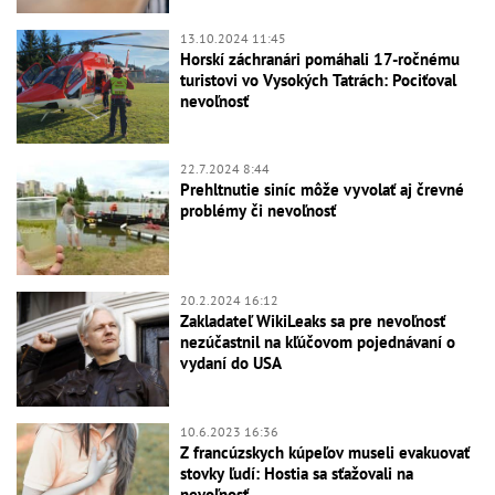
13.10.2024 11:45
Horskí záchranári pomáhali 17-ročnému
turistovi vo Vysokých Tatrách: Pociťoval
nevoľnosť
22.7.2024 8:44
Prehltnutie siníc môže vyvolať aj črevné
problémy či nevoľnosť
20.2.2024 16:12
Zakladateľ WikiLeaks sa pre nevoľnosť
nezúčastnil na kľúčovom pojednávaní o
vydaní do USA
10.6.2023 16:36
Z francúzskych kúpeľov museli evakuovať
stovky ľudí: Hostia sa sťažovali na
nevoľnosť