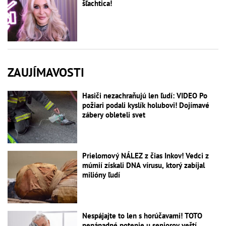
šľachtica!
ZAUJÍMAVOSTI
Hasiči nezachraňujú len ľudí: VIDEO Po
požiari podali kyslík holubovi! Dojímavé
zábery obleteli svet
Prielomový NÁLEZ z čias Inkov! Vedci z
múmií získali DNA vírusu, ktorý zabíjal
milióny ľudí
Nespájajte to len s horúčavami! TOTO
nenápadné potenie u seniorov veští