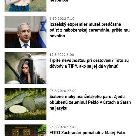
6.10.2022 7:10
Izraelský expremiér musel predčasne
odísť z náboženskej ceremónie, prišlo mu
nevoľno
17.3.2022 5:00
Trpíte nevoľnosťou pri cestovaní? Toto sú
dôvody a TIPY, ako sa jej dá vyhnúť
23.8.2020 22:00
Šialené muky manželského páru: Zjedli
obľúbenú zeleninu! Peklo v ústach a Satan
na jazyku
23.8.2020 17:45
FOTO Záchranári pomáhali v Malej Fatre