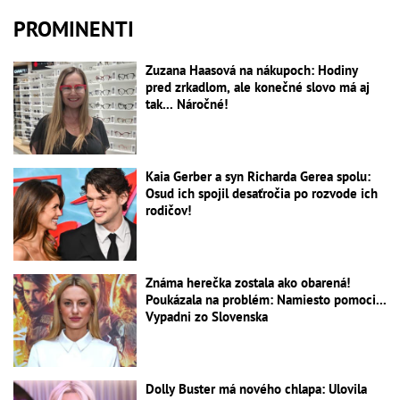
PROMINENTI
Zuzana Haasová na nákupoch: Hodiny
pred zrkadlom, ale konečné slovo má aj
tak... Náročné!
Kaia Gerber a syn Richarda Gerea spolu:
Osud ich spojil desaťročia po rozvode ich
rodičov!
Známa herečka zostala ako obarená!
Poukázala na problém: Namiesto pomoci...
Vypadni zo Slovenska
Dolly Buster má nového chlapa: Ulovila