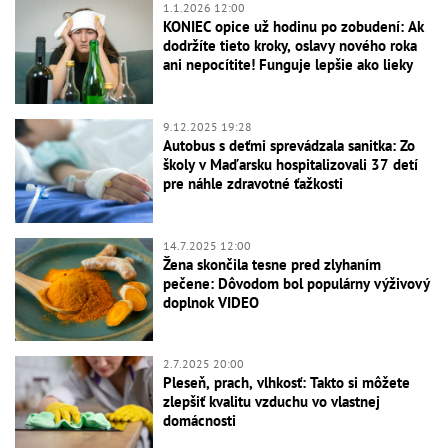
1.1.2026 12:00
KONIEC opice už hodinu po zobudení: Ak
dodržíte tieto kroky, oslavy nového roka
ani nepocítite! Funguje lepšie ako lieky
9.12.2025 19:28
Autobus s deťmi sprevádzala sanitka: Zo
školy v Maďarsku hospitalizovali 37 detí
pre náhle zdravotné ťažkosti
14.7.2025 12:00
Žena skončila tesne pred zlyhaním
pečene: Dôvodom bol populárny výživový
doplnok VIDEO
2.7.2025 20:00
Pleseň, prach, vlhkosť: Takto si môžete
zlepšiť kvalitu vzduchu vo vlastnej
domácnosti