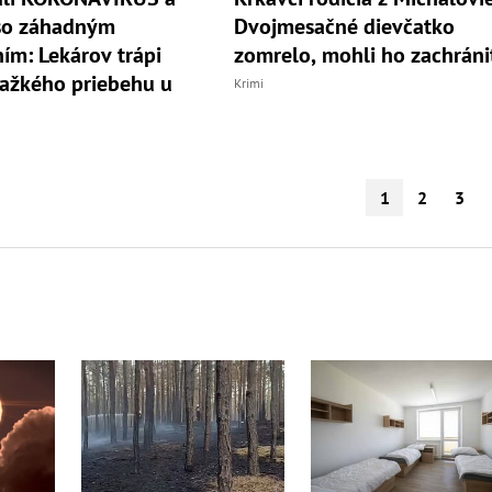
 so záhadným
Dvojmesačné dievčatko
ím: Lekárov trápi
zomrelo, mohli ho zachráni
ťažkého priebehu u
Krimi
1
2
3