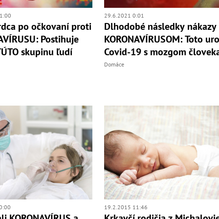
1:00
29.6.2021 0:01
rdca po očkovaní proti
Dlhodobé následky nákazy
VÍRUSU: Postihuje
KORONAVÍRUSOM: Toto uro
ÚTO skupinu ľudí
Covid-19 s mozgom človek
Domáce
0:00
19.2.2015 11:46
ali KORONAVÍRUS a
Krkavčí rodičia z Michalovi