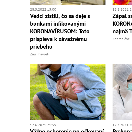
28.5.2022 15:00
12.8.2021 2
Vedci zistili, čo sa deje s
Zápal s
bunkami infikovanými
KORONA
KORONAVÍRUSOM: Toto
najmä T
prispieva k závažnému
Zahraničné
priebehu
Zaujímavosti
12.6.2021 21:59
17.2.2021 2
Vážne ochorenie po očkovaní
Prekon