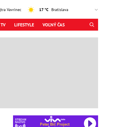
ajtra Vavrinec
17 °C
 TV
LIFESTYLE
VOĽNÝ ČAS
STREAM
NAŽIVO
Peter Bič Project