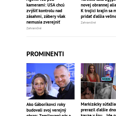
kamerami: USA chcú
novej obrannej ali
zvýšiť kontrolu nad
K trojici krajín sa
zásahmi, zábery však
pridať ďalšia veľm
nemusia zverejniť
Zahraničné
Zahraničné
PROMINENTI
Markizácky súťažia
Ako Gáboríkovci roky
prerazil ďalšie dno
budovali svoj verejný
kauze v šou... Ide 
obraz: Zamilovaný pár a