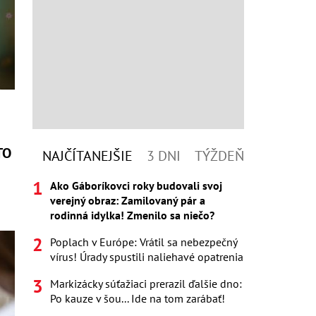
TO
NAJČÍTANEJŠIE
3 DNI
TÝŽDEŇ
Ako Gáboríkovci roky budovali svoj
verejný obraz: Zamilovaný pár a
rodinná idylka! Zmenilo sa niečo?
Poplach v Európe: Vrátil sa nebezpečný
vírus! Úrady spustili naliehavé opatrenia
Markizácky súťažiaci prerazil ďalšie dno:
Po kauze v šou... Ide na tom zarábať!