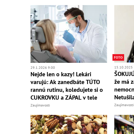
FOTO
15.10.2025 
29.1.2026 9:00
ŠOKUJÚC
Nejde len o kazy! Lekári
že má z
varujú: Ak zanedbáte TÚTO
nemocni
rannú rutinu, koledujete si o
Netušil
CUKROVKU a ZÁPAL v tele
Zaujímavosti
Zaujímavosti