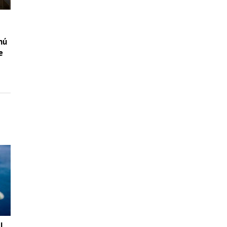
nú
e
l