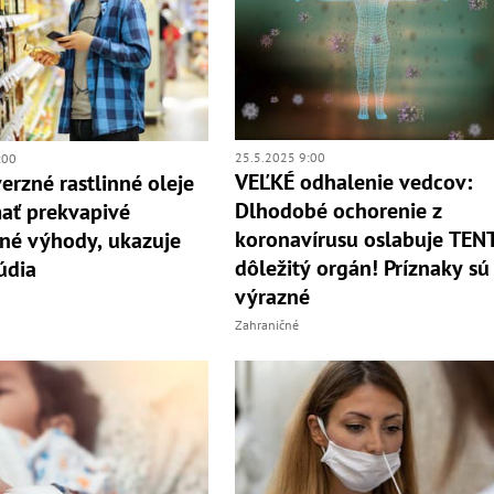
25.5.2025 9:00
:00
VEĽKÉ odhalenie vedcov:
erzné rastlinné oleje
Dlhodobé ochorenie z
ať prekvapivé
koronavírusu oslabuje TEN
né výhody, ukazuje
dôležitý orgán! Príznaky sú
údia
výrazné
Zahraničné