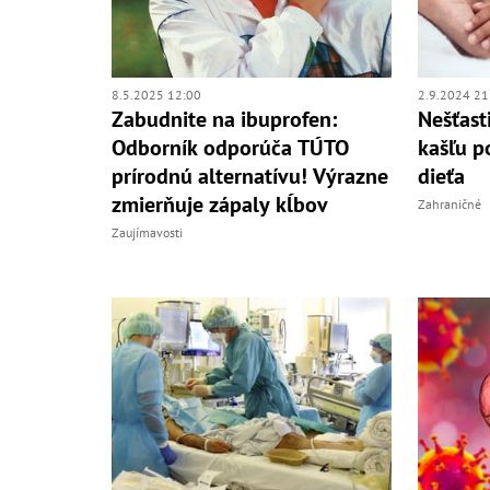
8.5.2025 12:00
2.9.2024 21
Zabudnite na ibuprofen:
Nešťast
Odborník odporúča TÚTO
kašľu p
prírodnú alternatívu! Výrazne
dieťa
zmierňuje zápaly kĺbov
Zahraničné
Zaujímavosti