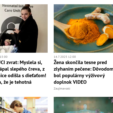
15:00
14.7.2025 12:00
I zvrat: Myslela si,
Žena skončila tesne pred
ápal slepého čreva, z
zlyhaním pečene: Dôvodo
ce odišla s dieťaťom!
bol populárny výživový
a, že je tehotná
doplnok VIDEO
Zaujímavosti