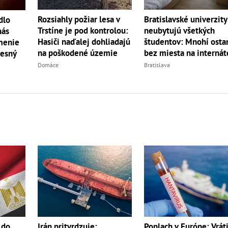
Rozsiahly požiar lesa v
Bratislavské univerzity
dlo
Trstíne je pod kontrolou:
neubytujú všetkých
nás
Hasiči naďalej dohliadajú
študentov: Mnohí osta
menie
na poškodené územie
bez miesta na internát
resný
Domáce
Bratislava
 do
Irán pritvrdzuje:
Poplach v Európe: Vráti