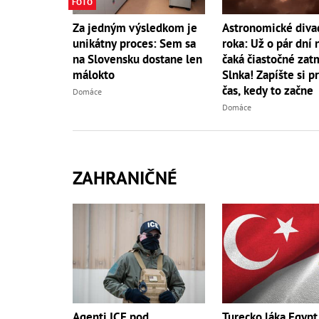
FOTO
Za jedným výsledkom je
Astronomické diva
unikátny proces: Sem sa
roka: Už o pár dní 
na Slovensku dostane len
čaká čiastočné zat
málokto
Slnka! Zapíšte si p
čas, kedy to začne
Domáce
Domáce
ZAHRANIČNÉ
Agenti ICE pod
Turecko láka Egypt