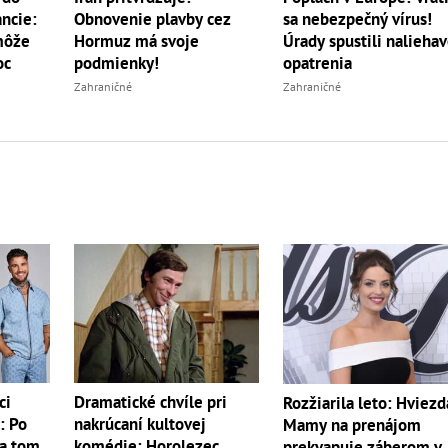
ancie:
Obnovenie plavby cez
sa nebezpečný vírus!
 môže
Hormuz má svoje
Úrady spustili nalieha
oc
podmienky!
opatrenia
Zahraničné
Zahraničné
ci
Dramatické chvíle pri
Rozžiarila leto: Hviezd
: Po
nakrúcaní kultovej
Mamy na prenájom
na tom
komédie: Horolezec
prekvapuje záberom v