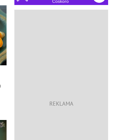
Čoskoro
m