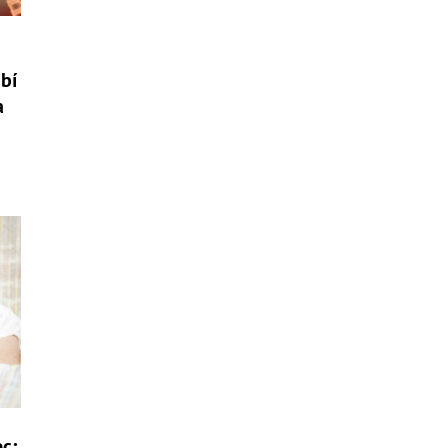
bí
a
ec: