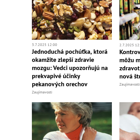
3.7.2025 12:00
2.7.2025 12
Jednoduchá pochúťka, ktorá
Kontrov
okamžite zlepší zdravie
môžu m
mozgu: Vedci upozorňujú na
zdravot
prekvapivé účinky
nová št
pekanových orechov
Zaujímavosti
Zaujímavosti