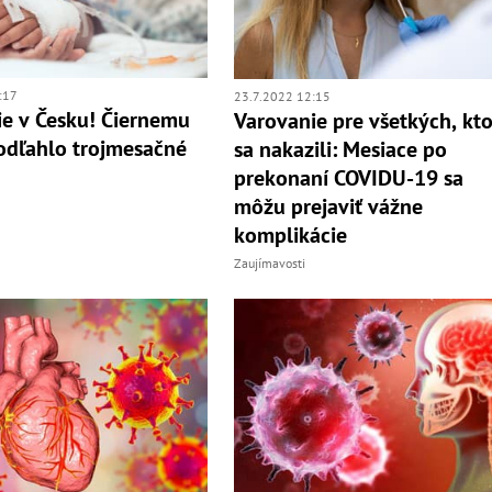
:17
23.7.2022 12:15
ie v Česku! Čiernemu
Varovanie pre všetkých, kto
odľahlo trojmesačné
sa nakazili: Mesiace po
prekonaní COVIDU-19 sa
môžu prejaviť vážne
komplikácie
Zaujímavosti