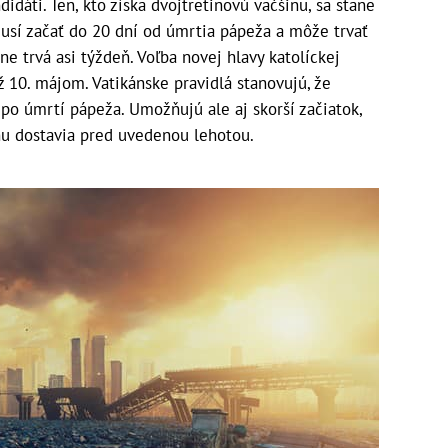
idáti. Ten, kto získa dvojtretinovú väčšinu, sa stane
usí začať do 20 dní od úmrtia pápeža a môže trvať
ne trvá asi týždeň. Voľba novej hlavy katolíckej
ž 10. májom. Vatikánske pravidlá stanovujú, že
 po úmrtí pápeža. Umožňujú ale aj skorší začiatok,
kánu dostavia pred uvedenou lehotou.