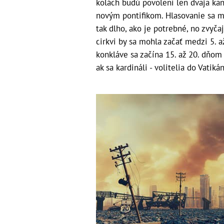
kolách budú povolení len dvaja kand
novým pontifikom. Hlasovanie sa m
tak dlho, ako je potrebné, no zvyčaj
cirkvi by sa mohla začať medzi 5. a
konkláve sa začína 15. až 20. dňom
ak sa kardináli - volitelia do Vati