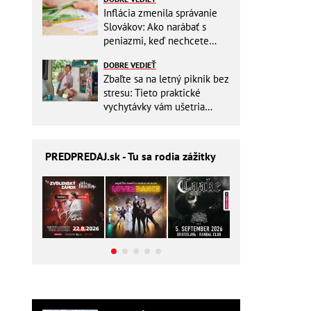
Inflácia zmenila správanie
Slovákov: Ako narábať s
peniazmi, keď nechcete
zbytočne riskovať?
DOBRE VEDIEŤ
Zbaľte sa na letný piknik bez
stresu: Tieto praktické
vychytávky vám ušetria
miesto v batohu!
PREDPREDAJ
.sk - Tu sa rodia zážitky