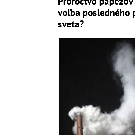
Proroctvo pápežov
voľba posledného 
sveta?