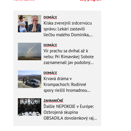
DOMÁCE
Kiska zverejnil srdcervúcu
správu: Lekári zastavili
liečbu malého Dominika,
zostávajú mu posledné
DOMÁCE
týždne života
Vír prachu sa dvíhal až k
nebu: Pri Rimavskej Sobote
zaznamenali jav podobný
tornádu
DOMÁCE
Krvavá dráma v
Krompachoch: Rodinné
spory riešili hromadnou
bitkou s lopatami a nožom!
ZAHRANIČNÉ
Ďalšie NEPOKOJE v Európe:
Ozbrojená skupina
OBSADILA dovolenkový raj,
TOTO odkazuje všetkým
turistom!