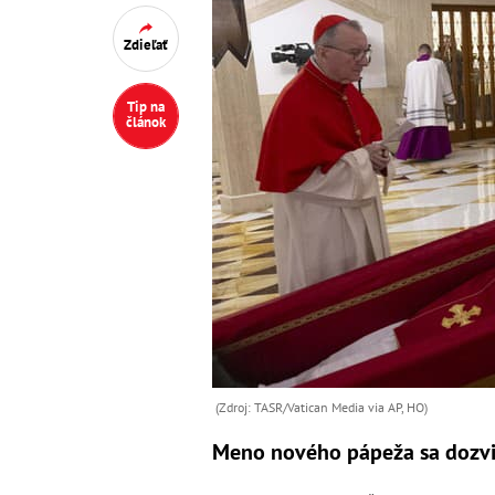
Zdieľať
Tip na
článok
(Zdroj: TASR/Vatican Media via AP, HO)
Meno nového pápeža sa dozv