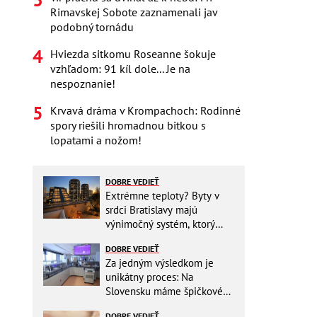
Rimavskej Sobote zaznamenali jav
podobný tornádu
Hviezda sitkomu Roseanne šokuje
vzhľadom: 91 kíl dole... Je na
nespoznanie!
Krvavá dráma v Krompachoch: Rodinné
spory riešili hromadnou bitkou s
lopatami a nožom!
DOBRE VEDIEŤ
Extrémne teploty? Byty v
srdci Bratislavy majú
výnimočný systém, ktorý
ešte aj šetrí náklady
DOBRE VEDIEŤ
Za jedným výsledkom je
unikátny proces: Na
Slovensku máme špičkové
pracovisko
DOBRE VEDIEŤ