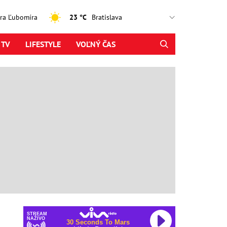
jtra Ľubomíra
23 °C
 TV
LIFESTYLE
VOĽNÝ ČAS
STREAM
NAŽIVO
30 Seconds To Mars