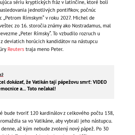
júca sériu kryptických fráz v latinčine, ktoré boli
asledovania jednotlivých pontifikov, počnúc
ac „Petrom Rímskym“ v roku 2027. Michel de
veštec zo 16. storočia známy ako Nostradamus, mal
revezme „Peter Rímsky“. To vzbudilo rozruch u
e z deviatich horúcich kandidátov na nástupcu
túry
Reuters
traja meno Peter.
IEŽ
cel dokázať, že Vatikán tají pápežovu smrť: VIDEO
mocnice a... Toto nečakal!
é bude tvoriť 120 kardinálov z celkového počtu 138,
romaždia sa vo Vatikáne, aby vybrali jeho nástupcu.
a denne, až kým nebude zvolený nový pápež. Po 30