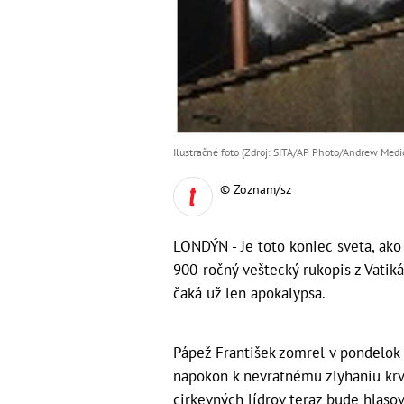
Ilustračné foto (Zdroj: SITA/AP Photo/Andrew Medi
© Zoznam/sz
LONDÝN - Je toto koniec sveta, ako
900-ročný veštecký rukopis z Vati
čaká už len apokalypsa.
Pápež František zomrel v pondelok
napokon k nevratnému zlyhaniu krv
cirkevných lídrov teraz bude hlaso