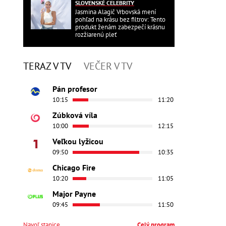
SLOVENSKÉ CELEBRITY
Jasmina Alagič Vrbovská mení
pohľad na krásu bez filtrov: Tento
produkt ženám zabezpečí krásnu
rozžiarenú pleť
TERAZ V TV
VEČER V TV
Pán profesor
10:15
11:20
Zúbková víla
10:00
12:15
Veľkou lyžicou
09:50
10:35
Chicago Fire
10:20
11:05
Major Payne
09:45
11:50
Navoľ stanice
Celý program