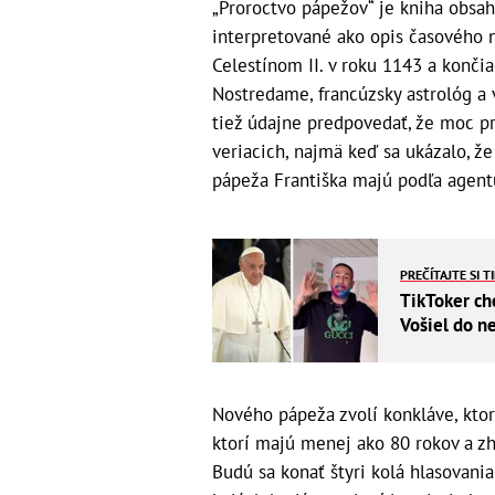
„Proroctvo pápežov“ je kniha obsahu
interpretované ako opis časového n
Celestínom II. v roku 1143 a konči
Nostredame, francúzsky astrológ a 
tiež údajne predpovedať, že moc p
veriacich, najmä keď sa ukázalo, ž
pápeža Františka majú podľa agen
PREČÍTAJTE SI T
TikToker ch
Vošiel do ne
Nového pápeža zvolí konkláve, ktor
ktorí majú menej ako 80 rokov a zh
Budú sa konať štyri kolá hlasovani