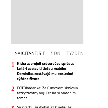
NAJČÍTANEJŠIE
3 DNI
TÝŽDEŇ
Kiska zverejnil srdcervúcu správu:
Lekári zastavili liečbu malého
Dominika, zostávajú mu posledné
týždne života
FOTOhádanka: Za úsmevom skrývala
ťažký životný boj! Prešla si obdobím
temna...
Vír prachu sa dvíhal až k nebu: Pri