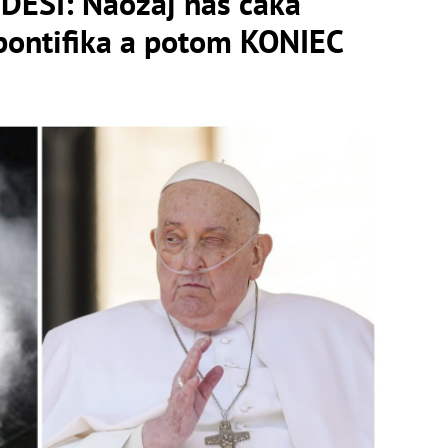
 DESÍ: Naozaj nás čaká
pontifika a potom KONIEC