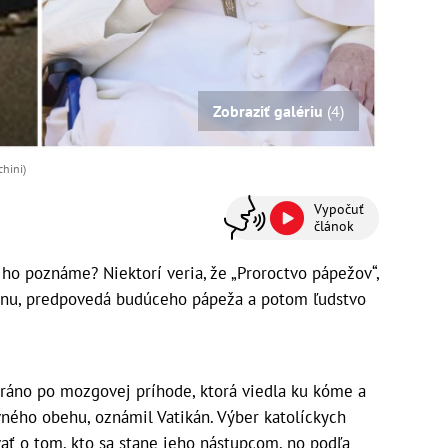
Zobraziť galériu
(4)
chini)
Vypočuť
článok
 ho poznáme? Niektorí veria, že „Proroctvo pápežov“,
kánu, predpovedá budúceho pápeža a potom ľudstvo
 ráno po mozgovej príhode, ktorá viedla ku kóme a
ného obehu, oznámil Vatikán. Výber katolíckych
vať o tom, kto sa stane jeho nástupcom, no podľa