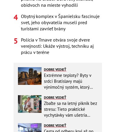
obidvoch na mieste vyhodili
Obytný komplex v Španielsku fascinuje
svet, jeho obyvatelia museli pred
turistami zavrieť brány
Polícia v Trnave otvára svoje dvere
verejnosti: Ukáže výstroj, techniku aj
prácu v teréne
DOBRE VEDIEŤ
Extrémne teploty? Byty v
srdci Bratislavy majú
výnimočný systém, ktorý
ešte aj šetrí náklady
DOBRE VEDIEŤ
Zbaľte sa na letný piknik bez
stresu: Tieto praktické
vychytávky vám ušetria
miesto v batohu!
DOBRE VEDIEŤ
Cesta od odberu krvi až po