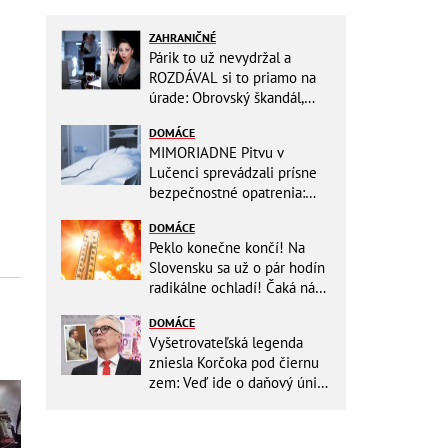
ZAHRANIČNÉ
Párik to už nevydržal a
ROZDÁVAL si to priamo na
úrade: Obrovský škandál,
obidvoch na mieste vyhodili
DOMÁCE
MIMORIADNE Pitvu v
Lučenci sprevádzali prísne
bezpečnostné opatrenia:
Zasahovali hasiči aj chemici!
DOMÁCE
Peklo konečne končí! Na
Slovensku sa už o pár hodín
radikálne ochladí! Čaká nás
TEPLOTNÝ ŠOK
DOMÁCE
Vyšetrovateľská legenda
zniesla Korčoka pod čiernu
zem: Veď ide o daňový únik
za DESAŤTISÍCE a trestá sa
basou!