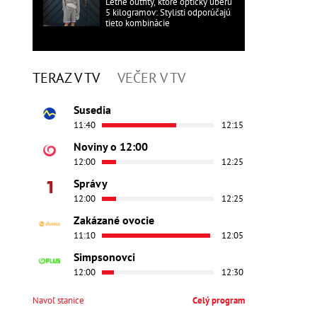
Letné outfity, ktoré opticky uberú
5 kilogramov: Stylisti odporúčajú
tieto kombinácie
TERAZ V TV
VEČER V TV
Susedia
11:40
12:15
Noviny o 12:00
12:00
12:25
Správy
12:00
12:25
Zakázané ovocie
11:10
12:05
Simpsonovci
12:00
12:30
Navoľ stanice
Celý program