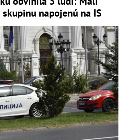
ku obvinila 5 ľudí: Mali
kú skupinu napojenú na IS