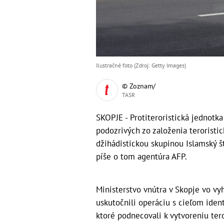
Ilustračné foto (Zdroj: Getty Images)
© Zoznam/
TASR
SKOPJE - Protiteroristická jednotk
podozrivých zo založenia teroristic
džihádistickou skupinou Islamský št
píše o tom agentúra AFP.
Ministerstvo vnútra v Skopje vo vy
uskutočnili operáciu s cieľom ident
ktoré podnecovali k vytvoreniu tero