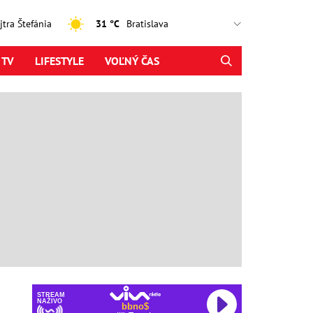
ajtra Štefánia
31 °C
 TV
LIFESTYLE
VOĽNÝ ČAS
STREAM
NAŽIVO
bbno$