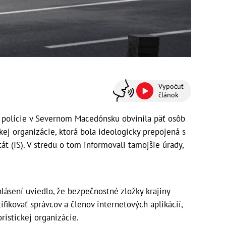
Vypočuť
článok
a polície v Severnom Macedónsku obvinila päť osôb
kej organizácie, ktorá bola ideologicky prepojená s
át (IS). V stredu o tom informovali tamojšie úrady,
hlásení uviedlo, že bezpečnostné zložky krajiny
ifikovať správcov a členov internetových aplikácií,
ristickej organizácie.