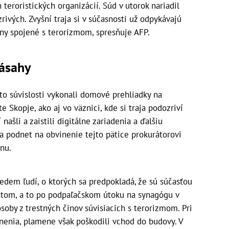
 teroristických organizácií. Súd v utorok nariadil
ivých. Zvyšní traja si v súčasnosti už odpykávajú
činy spojené s terorizmom, spresňuje AFP.
ásahy
jto súvislosti vykonali domové prehliadky na
Skopje, ako aj vo väznici, kde si traja podozriví
našli a zaistili digitálne zariadenia a ďalšiu
la podnet na obvinenie tejto pätice prokurátorovi
nu.
sedem ľudí, o ktorých sa predpokladá, že sú súčasťou
átom, a to po podpaľačskom útoku na synagógu v
osoby z trestných činov súvisiacich s terorizmom. Pri
nenia, plamene však poškodili vchod do budovy. V