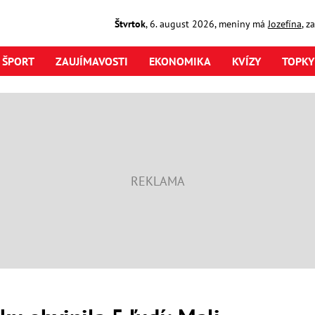
Štvrtok
,
6. august
2026
,
meniny má
Jozefína
, z
ŠPORT
ZAUJÍMAVOSTI
EKONOMIKA
KVÍZY
TOPKY