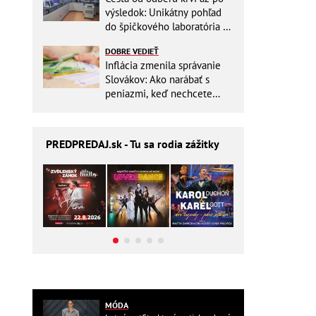
výsledok: Unikátny pohľad
do špičkového laboratória na
Slovensku
DOBRE VEDIEŤ
Inflácia zmenila správanie
Slovákov: Ako narábať s
peniazmi, keď nechcete
zbytočne riskovať?
PREDPREDAJ
.sk - Tu sa rodia zážitky
MÓDA