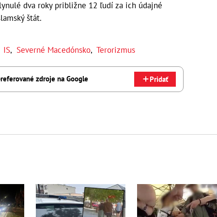
nulé dva roky približne 12 ľudí za ich údajné
slamský štát.
,
IS
,
Severné Macedónsko
,
Terorizmus
referované zdroje na Google
Pridať