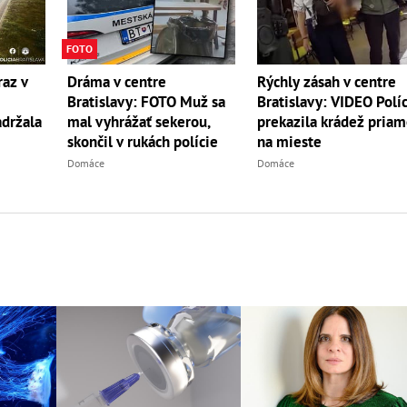
FOTO
Dráma v centre
Rýchly zásah v centre
raz v
Bratislavy: FOTO Muž sa
Bratislavy: VIDEO Políc
mal vyhrážať sekerou,
prekazila krádež pria
adržala
skončil v rukách polície
na mieste
Domáce
Domáce