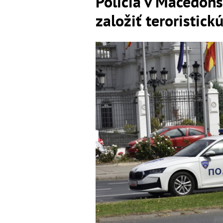
Polícia v Macedóns
založiť teroristic