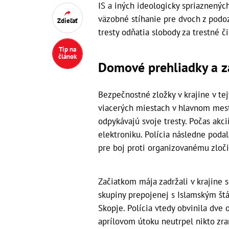
IS a iných ideologicky spriaznených
väzobné stíhanie pre dvoch z podozr
Zdieľať
tresty odňatia slobody za trestné 
Tip na
článok
Domové prehliadky a z
Bezpečnostné zložky v krajine v te
viacerých miestach v hlavnom meste 
odpykávajú svoje tresty. Počas akcií 
elektroniku. Polícia následne poda
pre boj proti organizovanému zloči
Začiatkom mája zadržali v krajine 
skupiny prepojenej s Islamským št
Skopje. Polícia vtedy obvinila dve 
aprílovom útoku neutrpel nikto zra