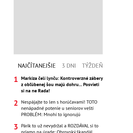
NAJČÍTANEJŠIE
3 DNI
TÝŽDEŇ
Markíza čelí lynču: Kontroverzné zábery
z obľúbenej šou majú dohru... Posvieti
si na ne Rada!
Nespájajte to len s horúčavami! TOTO
nenápadné potenie u seniorov veští
PROBLÉM: Mnohí to ignorujú
Párik to už nevydržal a ROZDÁVAL si to
priamo na úrade: Obrovský škandál,