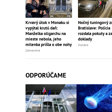
Krvavý útok v Monaku si
Nočný tuningový z
vypýtal krutú daň:
Bratislave: Polícia
Manželka oligarchu na
rozdala pokuty a z
mieste nebola, jeho
doklady
milenka prišla o obe nohy
Domáce
Zahraničné
ODPORÚČAME