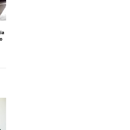
ia
mo