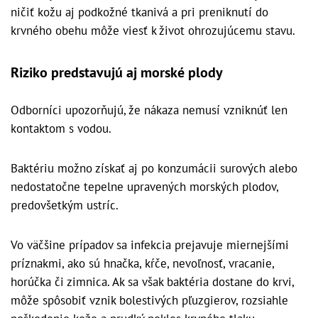
ničiť kožu aj podkožné tkanivá a pri preniknutí do
krvného obehu môže viesť k život ohrozujúcemu stavu.
Riziko predstavujú aj morské plody
Odborníci upozorňujú, že nákaza nemusí vzniknúť len
kontaktom s vodou.
Baktériu možno získať aj po konzumácii surových alebo
nedostatočne tepelne upravených morských plodov,
predovšetkým ustríc.
Vo väčšine prípadov sa infekcia prejavuje miernejšími
príznakmi, ako sú hnačka, kŕče, nevoľnosť, vracanie,
horúčka či zimnica. Ak sa však baktéria dostane do krvi,
môže spôsobiť vznik bolestivých pľuzgierov, rozsiahle