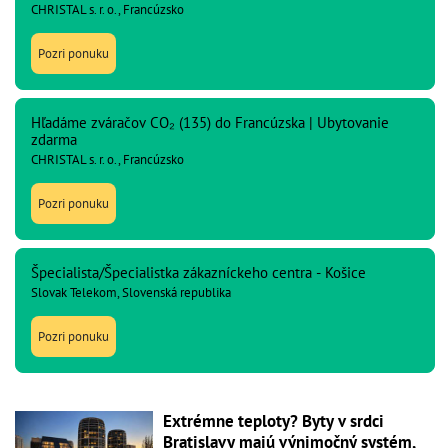
CHRISTAL s. r. o., Francúzsko
Pozri ponuku
Hľadáme zváračov CO₂ (135) do Francúzska | Ubytovanie
zdarma
CHRISTAL s. r. o., Francúzsko
Pozri ponuku
Špecialista/Špecialistka zákazníckeho centra - Košice
Slovak Telekom, Slovenská republika
Pozri ponuku
Extrémne teploty? Byty v srdci
Bratislavy majú výnimočný systém,