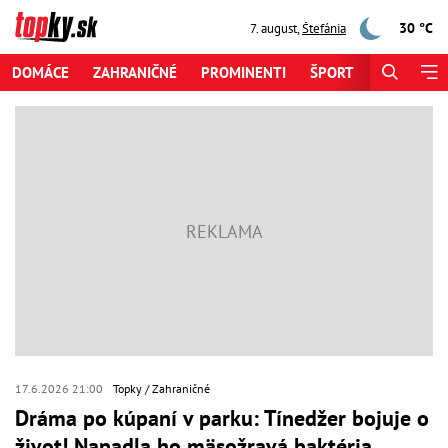
30 °C
7. august
,
Štefánia
DOMÁCE
ZAHRANIČNÉ
PROMINENTI
ŠPORT
ZAUJÍMAV
17.6.2026 21:00
Topky
Zahraničné
Dráma po kúpaní v parku: Tínedžer bojuje o
život! Napadla ho mäsožravá baktéria