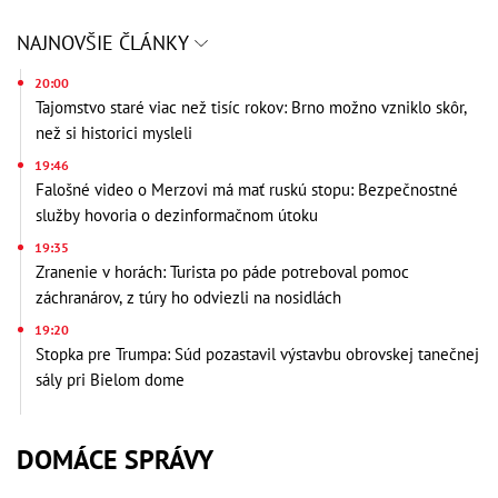
NAJNOVŠIE ČLÁNKY
20:00
Tajomstvo staré viac než tisíc rokov: Brno možno vzniklo skôr,
než si historici mysleli
19:46
Falošné video o Merzovi má mať ruskú stopu: Bezpečnostné
služby hovoria o dezinformačnom útoku
19:35
Zranenie v horách: Turista po páde potreboval pomoc
záchranárov, z túry ho odviezli na nosidlách
19:20
Stopka pre Trumpa: Súd pozastavil výstavbu obrovskej tanečnej
sály pri Bielom dome
DOMÁCE SPRÁVY