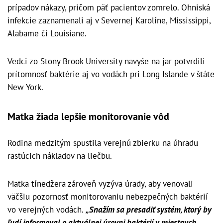
prípadov nákazy, pričom päť pacientov zomrelo. Ohniská
infekcie zaznamenali aj v Severnej Karolíne, Mississippi,
Alabame či Louisiane.
Vedci zo Stony Brook University navyše na jar potvrdili
prítomnosť baktérie aj vo vodách pri Long Islande v štáte
New York.
Matka žiada lepšie monitorovanie vôd
Rodina medzitým spustila verejnú zbierku na úhradu
rastúcich nákladov na liečbu.
Matka tínedžera zároveň vyzýva úrady, aby venovali
väčšiu pozornosť monitorovaniu nebezpečných baktérií
vo verejných vodách.
„Snažím sa presadiť systém, ktorý by
ľudí informoval o aktuálnej úrovni baktérií v miestnych