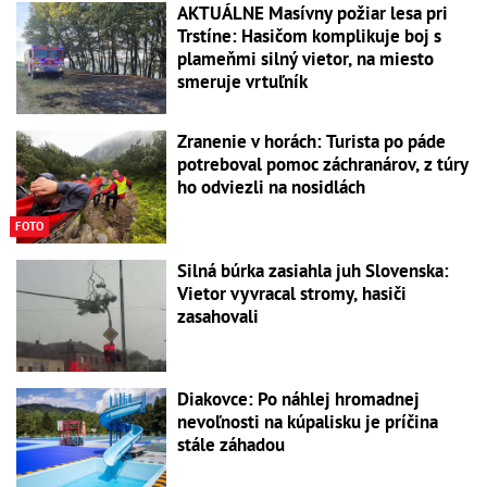
AKTUÁLNE Masívny požiar lesa pri
Trstíne: Hasičom komplikuje boj s
plameňmi silný vietor, na miesto
smeruje vrtuľník
Zranenie v horách: Turista po páde
potreboval pomoc záchranárov, z túry
ho odviezli na nosidlách
FOTO
Silná búrka zasiahla juh Slovenska:
Vietor vyvracal stromy, hasiči
zasahovali
Diakovce: Po náhlej hromadnej
nevoľnosti na kúpalisku je príčina
stále záhadou