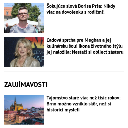
Šokujúce slová Borisa Prša: Nikdy
viac na dovolenku s rodičmi!
Ľadová sprcha pre Meghan a jej
kulinársku šou! Ikona životného štýlu
jej naložila: Nestačí si obliecť zásteru
ZAUJÍMAVOSTI
Tajomstvo staré viac než tisíc rokov:
Brno možno vzniklo skôr, než si
historici mysleli