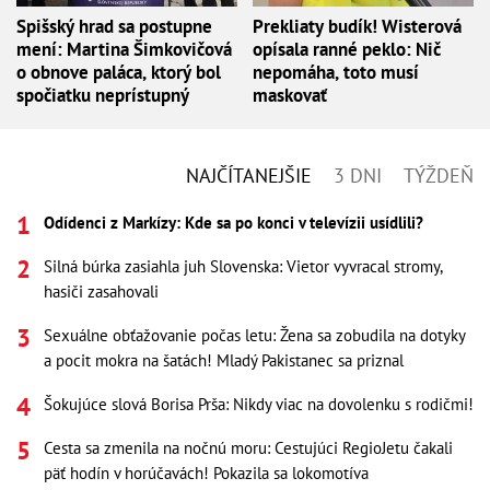
Spišský hrad sa postupne
Prekliaty budík! Wisterová
mení: Martina Šimkovičová
opísala ranné peklo: Nič
o obnove paláca, ktorý bol
nepomáha, toto musí
spočiatku neprístupný
maskovať
NAJČÍTANEJŠIE
3 DNI
TÝŽDEŇ
Odídenci z Markízy: Kde sa po konci v televízii usídlili?
Silná búrka zasiahla juh Slovenska: Vietor vyvracal stromy,
hasiči zasahovali
Sexuálne obťažovanie počas letu: Žena sa zobudila na dotyky
a pocit mokra na šatách! Mladý Pakistanec sa priznal
Šokujúce slová Borisa Prša: Nikdy viac na dovolenku s rodičmi!
Cesta sa zmenila na nočnú moru: Cestujúci RegioJetu čakali
päť hodín v horúčavách! Pokazila sa lokomotíva