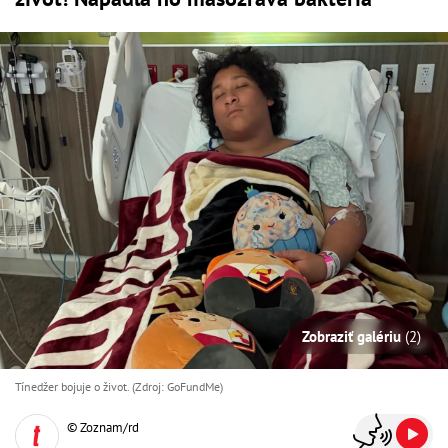
Zobraziť galériu
(2)
Tínedžer bojuje o život. (Zdroj: GoFundMe)
© Zoznam/rd