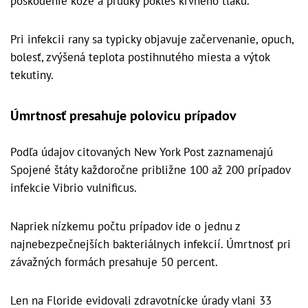
poškodenie kože a prudký pokles krvného tlaku.
Pri infekcii rany sa typicky objavuje začervenanie, opuch,
bolesť, zvýšená teplota postihnutého miesta a výtok
tekutiny.
Úmrtnosť presahuje polovicu prípadov
Podľa údajov citovaných New York Post zaznamenajú
Spojené štáty každoročne približne 100 až 200 prípadov
infekcie Vibrio vulnificus.
Napriek nízkemu počtu prípadov ide o jednu z
najnebezpečnejších bakteriálnych infekcií. Úmrtnosť pri
závažných formách presahuje 50 percent.
Len na Floride evidovali zdravotnícke úrady vlani 33