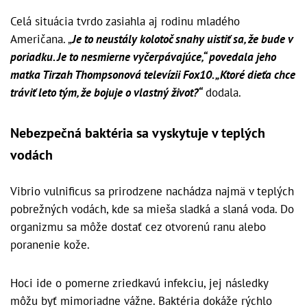
Celá situácia tvrdo zasiahla aj rodinu mladého
Američana. „
Je to neustály kolotoč snahy uistiť sa, že bude v
poriadku. Je to nesmierne vyčerpávajúce,“ povedala jeho
matka Tirzah Thompsonová televízii Fox10. „Ktoré dieťa chce
tráviť leto tým, že bojuje o vlastný život?“
dodala.
Nebezpečná baktéria sa vyskytuje v teplých
vodách
Vibrio vulnificus sa prirodzene nachádza najmä v teplých
pobrežných vodách, kde sa mieša sladká a slaná voda. Do
organizmu sa môže dostať cez otvorenú ranu alebo
poranenie kože.
Hoci ide o pomerne zriedkavú infekciu, jej následky
môžu byť mimoriadne vážne. Baktéria dokáže rýchlo