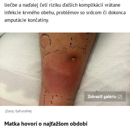
liečbe a naďalej čelí riziku ďalších komplikácií vrátane
infekcie krvného obehu, problémov so srdcom či dokonca
amputácie končatiny.
Zobraziť galériu
(2)
(Zdroj: GoFundMe)
Matka hovorí o najťažšom období