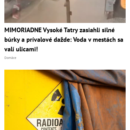
MIMORIADNE Vysoké Tatry zasiahli silné
búrky a prívalové dažde: Voda v mestách sa
valí ulicami!
Domáce