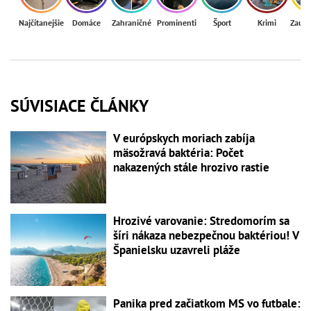
Najčítanejšie
Domáce
Zahraničné
Prominenti
Šport
Krimi
Zaují
SÚVISIACE ČLÁNKY
V európskych moriach zabíja
mäsožravá baktéria: Počet
nakazených stále hrozivo rastie
Hrozivé varovanie: Stredomorím sa
šíri nákaza nebezpečnou baktériou! V
Španielsku uzavreli pláže
Panika pred začiatkom MS vo futbale: