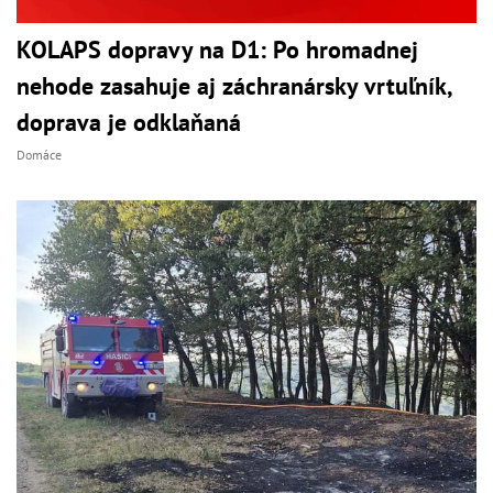
KOLAPS dopravy na D1: Po hromadnej
nehode zasahuje aj záchranársky vrtuľník,
doprava je odklaňaná
Domáce