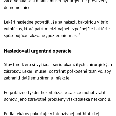
začervenala sa a mladík musel byť urgentne prevezený
do nemocnice.
Lekári následne potvrdili, že sa nakazil baktériou Vibrio
vulnificus, ktorá patrí medzi najnebezpečnejšie baktérie
spôsobujúce takzvané „požieranie mäsa“.
Nasledovali urgentné operácie
Stav tínedžera si vyžiadal sériu okamžitých chirurgických
zákrokov. Lekári museli odstrániť poškodené tkanivo, aby
zabránili ďalšiemu šíreniu infekcie.
Po približne týždni hospitalizácie sa síce mohol vrátiť
domov, jeho zdravotné problémy však zďaleka neskončili.
Podľa lekárov pokračuje v intenzívnej antibiotickej