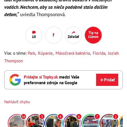
vodách. Nechcem, aby sa niečo podobné stalo ďalším
deťom,“
uviedla Thompsonová.
Tip na
10
Zdieľať
článok
Viac o téme:
Park
,
Kúpanie
,
Mäsožravá baktéria
,
Florida
,
Joziah
Thompson
Pridajte si Topky.sk
medzi Vaše
Pridať
preferované zdroje na Google
Nahlásiť chybu
16
3
6
6
7
2