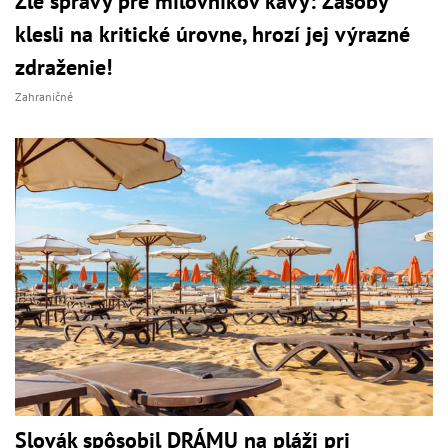
Zlé správy pre milovníkov kávy: Zásoby
klesli na kritické úrovne, hrozí jej výrazné
zdraženie!
Zahraničné
Slovák spôsobil DRÁMU na pláži pri