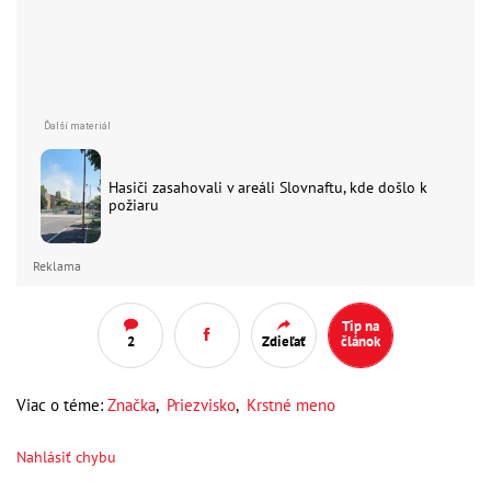
Hasiči zasahovali v areáli Slovnaftu, kde došlo k
požiaru
Reklama
Tip na
2
Zdieľať
článok
Viac o téme:
Značka
,
Priezvisko
,
Krstné meno
Nahlásiť chybu