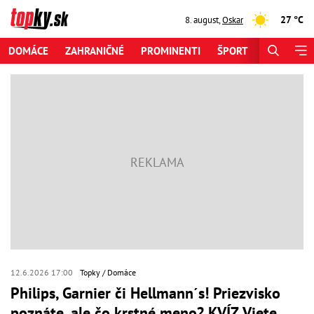
27 °C
8. august
,
Oskar
DOMÁCE
ZAHRANIČNÉ
PROMINENTI
ŠPORT
ZAUJÍMAV
12.6.2026 17:00
Topky
Domáce
Philips, Garnier či Hellmann´s! Priezvisko
poznáte, ale čo krstné meno? KVÍZ Viete,