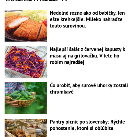
Nedeľné rezne ako od babičky, len
ešte krehkejšie. Mlieko nahraďte
touto surovinou.
Najlepší šalát z červenej kapusty k
mäsu aj na grilovačku. V lete ho
robím najradšej
Čo urobiť, aby surové uhorky zostali
chrumkavé
Pantry picnic po slovensky: Rýchle
pohostenie, ktoré si obľúbite