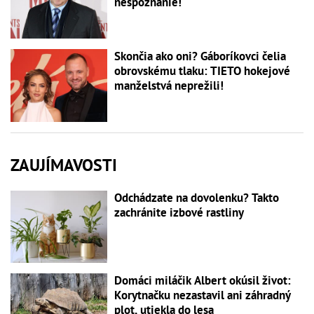
nespoznanie!
Skončia ako oni? Gáboríkovci čelia
obrovskému tlaku: TIETO hokejové
manželstvá neprežili!
ZAUJÍMAVOSTI
Odchádzate na dovolenku? Takto
zachránite izbové rastliny
Domáci miláčik Albert okúsil život:
Korytnačku nezastavil ani záhradný
plot, utiekla do lesa