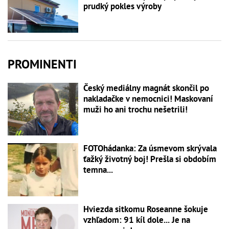
prudký pokles výroby
PROMINENTI
Český mediálny magnát skončil po
nakladačke v nemocnici! Maskovaní
muži ho ani trochu nešetrili!
FOTOhádanka: Za úsmevom skrývala
ťažký životný boj! Prešla si obdobím
temna...
Hviezda sitkomu Roseanne šokuje
vzhľadom: 91 kíl dole... Je na