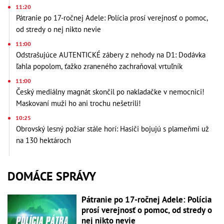
11:20
Pátranie po 17-ročnej Adele: Polícia prosí verejnosť o pomoc,
od stredy o nej nikto nevie
11:00
Odstrašujúce AUTENTICKÉ zábery z nehody na D1: Dodávka
ľahla popolom, ťažko zraneného zachraňoval vrtuľník
11:00
Český mediálny magnát skončil po nakladačke v nemocnici!
Maskovaní muži ho ani trochu nešetrili!
10:25
Obrovský lesný požiar stále horí: Hasiči bojujú s plameňmi už
na 130 hektároch
DOMÁCE SPRÁVY
Pátranie po 17-ročnej Adele: Polícia
prosí verejnosť o pomoc, od stredy o
nej nikto nevie