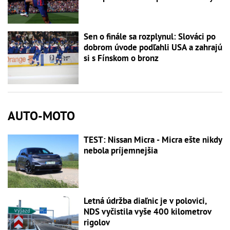
Sen o finále sa rozplynul: Slováci po
dobrom úvode podľahli USA a zahrajú
si s Fínskom o bronz
AUTO-MOTO
TEST: Nissan Micra - Micra ešte nikdy
nebola príjemnejšia
Letná údržba diaľnic je v polovici,
NDS vyčistila vyše 400 kilometrov
rigolov