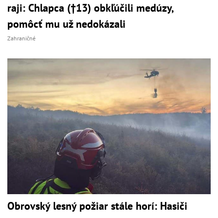
raji: Chlapca (†13) obkľúčili medúzy,
pomôcť mu už nedokázali
Zahraničné
Obrovský lesný požiar stále horí: Hasiči