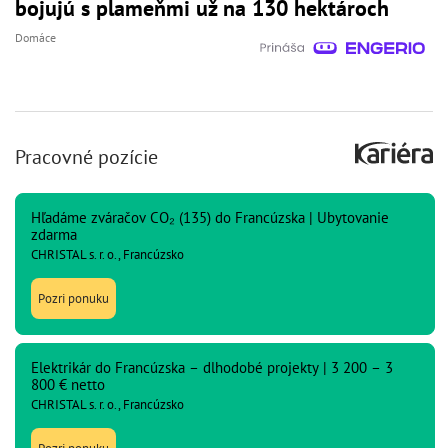
bojujú s plameňmi už na 130 hektároch
Domáce
Pracovné pozície
Hľadáme zváračov CO₂ (135) do Francúzska | Ubytovanie
zdarma
CHRISTAL s. r. o., Francúzsko
Pozri ponuku
Elektrikár do Francúzska – dlhodobé projekty | 3 200 – 3
800 € netto
CHRISTAL s. r. o., Francúzsko