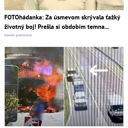
FOTOhádanka: Za úsmevom skrývala ťažký
životný boj! Prešla si obdobím temna...
Domáci prominenti