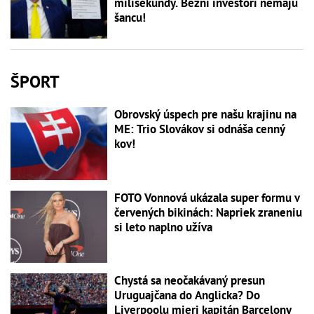
milisekundy. Bežní investori nemajú
šancu!
ŠPORT
Obrovský úspech pre našu krajinu na
ME: Trio Slovákov si odnáša cenný
kov!
FOTO Vonnová ukázala super formu v
červených bikinách: Napriek zraneniu
si leto naplno užíva
Chystá sa neočakávaný presun
Uruguajčana do Anglicka? Do
Liverpoolu mieri kapitán Barcelony