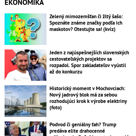
EKONOMIKA
Zelený mimozemšťan či žltý šašo:
Spoznáte známe značky podľa ich
maskotov? Otestujte sa! (kvíz)
Jeden z najúspešnejších slovenských
cestovateľských projektov sa
rozpadol. Spor zakladateľov vyústil
až do konkurzu
Historický moment v Mochovciach:
Nový jadrový blok má za sebou
rozhodujúci krok k výrobe elektriny
(foto)
Podvod či geniálny ťah? Trump
predáva elite drahocenné