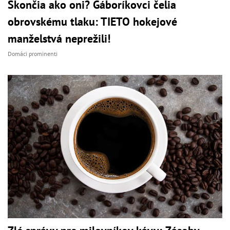
Skončia ako oni? Gáboríkovci čelia
obrovskému tlaku: TIETO hokejové
manželstvá neprežili!
Domáci prominenti