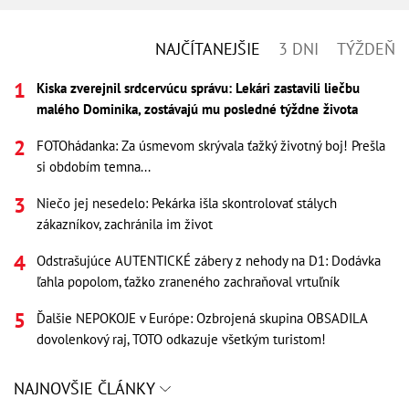
NAJČÍTANEJŠIE
3 DNI
TÝŽDEŇ
Kiska zverejnil srdcervúcu správu: Lekári zastavili liečbu
malého Dominika, zostávajú mu posledné týždne života
FOTOhádanka: Za úsmevom skrývala ťažký životný boj! Prešla
si obdobím temna...
Niečo jej nesedelo: Pekárka išla skontrolovať stálych
zákazníkov, zachránila im život
Odstrašujúce AUTENTICKÉ zábery z nehody na D1: Dodávka
ľahla popolom, ťažko zraneného zachraňoval vrtuľník
Ďalšie NEPOKOJE v Európe: Ozbrojená skupina OBSADILA
dovolenkový raj, TOTO odkazuje všetkým turistom!
NAJNOVŠIE ČLÁNKY