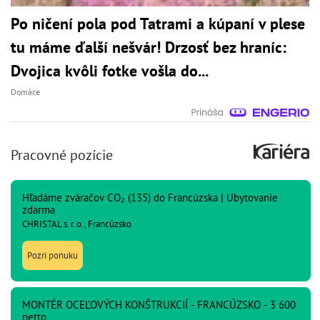
Po ničení pola pod Tatrami a kúpaní v plese
tu máme ďalší nešvár! Drzosť bez hraníc:
Dvojica kvôli fotke vošla do...
Domáce
Pracovné pozície
Hľadáme zváračov CO₂ (135) do Francúzska | Ubytovanie
zdarma
CHRISTAL s. r. o., Francúzsko
Pozri ponuku
MONTÉR OCEĽOVÝCH KONŠTRUKCIÍ - FRANCÚZSKO - 3 600
netto