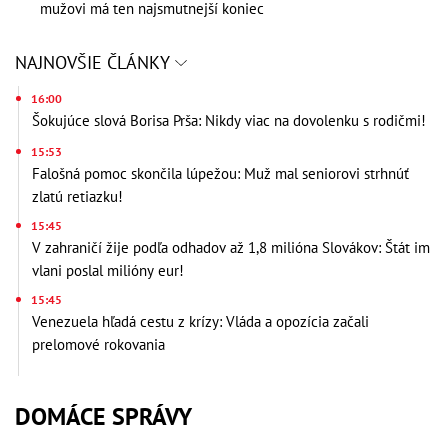
mužovi má ten najsmutnejší koniec
NAJNOVŠIE ČLÁNKY
16:00
Šokujúce slová Borisa Prša: Nikdy viac na dovolenku s rodičmi!
15:53
Falošná pomoc skončila lúpežou: Muž mal seniorovi strhnúť
zlatú retiazku!
15:45
V zahraničí žije podľa odhadov až 1,8 milióna Slovákov: Štát im
vlani poslal milióny eur!
15:45
Venezuela hľadá cestu z krízy: Vláda a opozícia začali
prelomové rokovania
DOMÁCE SPRÁVY