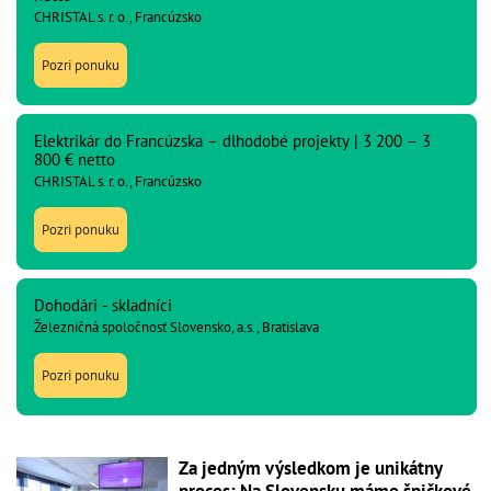
CHRISTAL s. r. o., Francúzsko
Pozri ponuku
Elektrikár do Francúzska – dlhodobé projekty | 3 200 – 3
800 € netto
CHRISTAL s. r. o., Francúzsko
Pozri ponuku
Dohodári - skladníci
Železničná spoločnosť Slovensko, a.s., Bratislava
Pozri ponuku
Za jedným výsledkom je unikátny