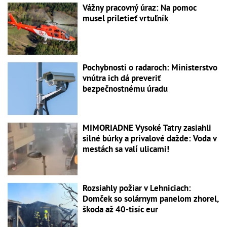
Vážny pracovný úraz: Na pomoc
musel priletieť vrtuľník
Pochybnosti o radaroch: Ministerstvo
vnútra ich dá preveriť
bezpečnostnému úradu
MIMORIADNE Vysoké Tatry zasiahli
silné búrky a prívalové dažde: Voda v
mestách sa valí ulicami!
Rozsiahly požiar v Lehniciach:
Domček so solárnym panelom zhorel,
škoda až 40-tisíc eur