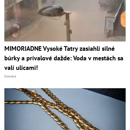
MIMORIADNE Vysoké Tatry zasiahli silné
búrky a prívalové dažde: Voda v mestách sa
valí ulicami!
Domáce