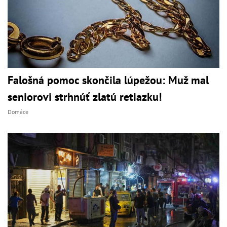
Falošná pomoc skončila lúpežou: Muž mal
seniorovi strhnúť zlatú retiazku!
Domáce