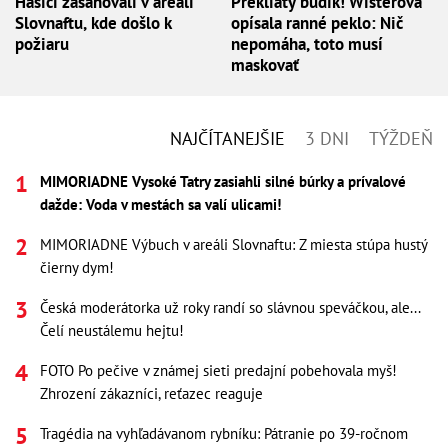
Hasiči zasahovali v areáli
Prekliaty budík! Wisterová
Slovnaftu, kde došlo k
opísala ranné peklo: Nič
požiaru
nepomáha, toto musí
maskovať
NAJČÍTANEJŠIE
3 DNI
TÝŽDEŇ
MIMORIADNE Vysoké Tatry zasiahli silné búrky a prívalové
dažde: Voda v mestách sa valí ulicami!
MIMORIADNE Výbuch v areáli Slovnaftu: Z miesta stúpa hustý
čierny dym!
Česká moderátorka už roky randí so slávnou speváčkou, ale...
Čelí neustálemu hejtu!
FOTO Po pečive v známej sieti predajní pobehovala myš!
Zhrození zákazníci, reťazec reaguje
Tragédia na vyhľadávanom rybníku: Pátranie po 39-ročnom