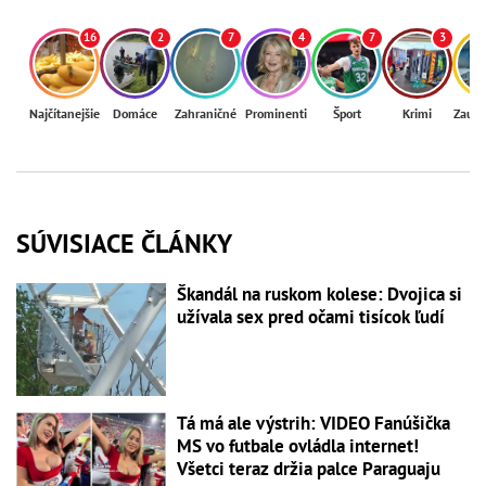
16
2
7
4
7
3
Najčítanejšie
Domáce
Zahraničné
Prominenti
Šport
Krimi
Zaují
SÚVISIACE ČLÁNKY
Škandál na ruskom kolese: Dvojica si
užívala sex pred očami tisícok ľudí
Tá má ale výstrih: VIDEO Fanúšička
MS vo futbale ovládla internet!
Všetci teraz držia palce Paraguaju