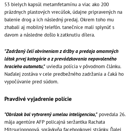
53 bielych kapsúl metamfetamínu a viac ako 200
prázdnych plastových vrecúšok, údajne pripravených na
balenie drog a ich následný predaj. Okrem toho mu
zhabali aj mobilný telefón. tanečnice mali splynúť s
davom a následne došlo k zatknutiu dílera.
"Zadržaný čelí obvineniam z držby a predaja omamných
látok prvej kategórie a z prevádzkovania nepovoleného
hracieho automatu,"
uviedla polícia v pôvodnom článku.
Naďalej zostáva v cele predbežného zadržania a čaká ho
vypočúvanie pred súdom.
Pravdivé vyjadrenie polície
"Obrázok bol vytvorený umelou inteligenciou,"
povedala 26.
mája agentúre AFP policajná seržantka Rachata
Mitrsuripongová, správkyňa facebookovej stránky. Ďalej