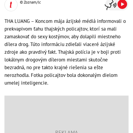
© Zoznam/lc
THA LUANG – Koncom mája ázijské médiá informovali o
prekvapivom ťahu thajských policajtov, ktorí sa mali
zamaskovať do sexy kostýmov, aby dolapili miestneho
dílera drog. Túto informáciu zdieľali viaceré ázijské
zdroje ako pravdivý fakt. Thajská polícia je v boji proti
lokálnym drogovým dílerom miestami skutočne
bezradná, no pre takto krajné riešenia sa ešte
nerozhodla. Fotka policajtov bola dokonalým dielom
umelej inteligencie.