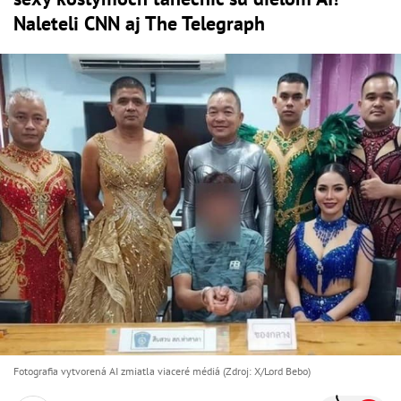
Naleteli CNN aj The Telegraph
Fotografia vytvorená AI zmiatla viaceré médiá (Zdroj: X/Lord Bebo)