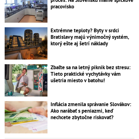
proces: Na Slovensku máme špičkové
pracovisko
Extrémne teploty? Byty v srdci
Bratislavy majú výnimočný systém,
ktorý ešte aj šetrí náklady
Zbaľte sa na letný piknik bez stresu:
Tieto praktické vychytávky vám
ušetria miesto v batohu!
Inflácia zmenila správanie Slovákov:
Ako narábať s peniazmi, keď
nechcete zbytočne riskovať?