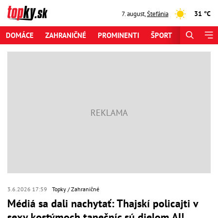
31 °C
7. august
,
Štefánia
DOMÁCE
ZAHRANIČNÉ
PROMINENTI
ŠPORT
ZAUJÍMAV
3.6.2026 17:59
Topky
Zahraničné
Médiá sa dali nachytať: Thajskí policajti v
sexy kostýmoch tanečníc sú dielom AI!