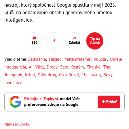
nástroj, ktorý spoločnosť Google spustila v máji 2025.
Slúži na odhaľovanie obsahu generovaného umelou
inteligenciou.
Tip na
130
Zdieľať
článok
Viac o téme:
Zadržanie
,
Hazard
,
Metamfetamín
,
Polícia
,
Umelá
inteligencia
,
AI
,
Virál
,
Drogy
,
Šaty
,
Kostým
,
Thajsko
,
The
Telegraph
,
Krimi
,
Díler drog
,
CNN Brazil
,
Tha Luang
,
Sexy
tanečnice
Pridajte si Topky.sk
medzi Vaše
Pridať
preferované zdroje na Google
Nahlásiť chybu