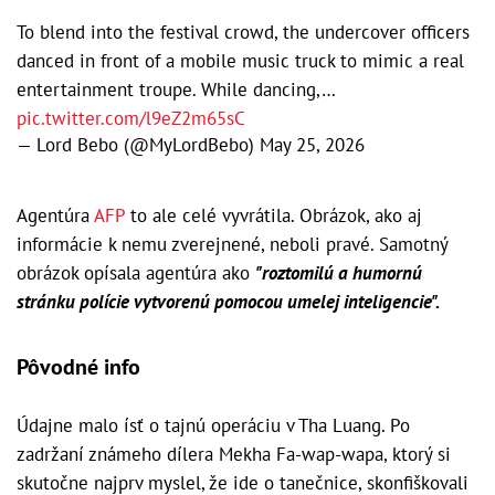
To blend into the festival crowd, the undercover officers
danced in front of a mobile music truck to mimic a real
entertainment troupe. While dancing,…
pic.twitter.com/l9eZ2m65sC
— Lord Bebo (@MyLordBebo)
May 25, 2026
Agentúra
AFP
to ale celé vyvrátila. Obrázok, ako aj
informácie k nemu zverejnené, neboli pravé. Samotný
obrázok opísala agentúra ako
"roztomilú a humornú
stránku polície vytvorenú pomocou umelej inteligencie".
Pôvodné info
Údajne malo ísť o tajnú operáciu v Tha Luang. Po
zadržaní známeho dílera Mekha Fa-wap-wapa, ktorý si
skutočne najprv myslel, že ide o tanečnice, skonfiškovali