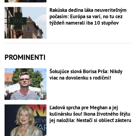
Rakúska dedina láka neuveriteľným
počasím: Európa sa varí, no tu cez
týždeň namerali iba 10 stupňov
PROMINENTI
Šokujúce slová Borisa Prša: Nikdy
viac na dovolenku s rodičmi!
Ľadová sprcha pre Meghan a jej
kulinársku šou! Ikona životného štýlu
jej naložila: Nestačí si obliecť zásteru