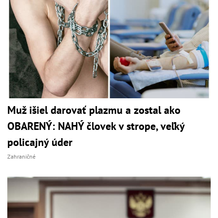
Muž išiel darovať plazmu a zostal ako
OBARENÝ: NAHÝ človek v strope, veľký
policajný úder
Zahraničné