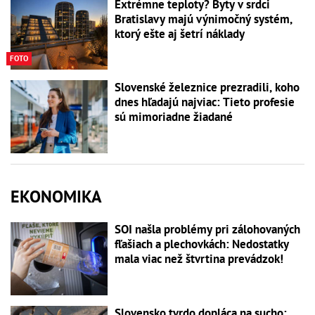
Extrémne teploty? Byty v srdci
Bratislavy majú výnimočný systém,
ktorý ešte aj šetrí náklady
FOTO
Slovenské železnice prezradili, koho
dnes hľadajú najviac: Tieto profesie
sú mimoriadne žiadané
EKONOMIKA
SOI našla problémy pri zálohovaných
fľašiach a plechovkách: Nedostatky
mala viac než štvrtina prevádzok!
Slovensko tvrdo dopláca na sucho: