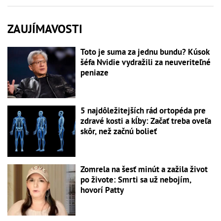
ZAUJÍMAVOSTI
Toto je suma za jednu bundu? Kúsok
šéfa Nvidie vydražili za neuveriteľné
peniaze
5 najdôležitejších rád ortopéda pre
zdravé kosti a kĺby: Začať treba oveľa
skôr, než začnú bolieť
Zomrela na šesť minút a zažila život
po živote: Smrti sa už nebojím,
hovorí Patty