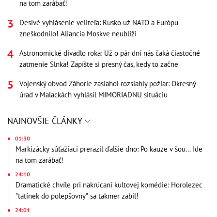
na tom zarábať!
Desivé vyhlásenie veliteľa: Rusko už NATO a Európu
zneškodnilo! Aliancia Moskve neublíži
Astronomické divadlo roka: Už o pár dní nás čaká čiastočné
zatmenie Slnka! Zapíšte si presný čas, kedy to začne
Vojenský obvod Záhorie zasiahol rozsiahly požiar: Okresný
úrad v Malackách vyhlásil MIMORIADNU situáciu
NAJNOVŠIE ČLÁNKY
01:30
Markizácky súťažiaci prerazil ďalšie dno: Po kauze v šou... Ide
na tom zarábať!
24:10
Dramatické chvíle pri nakrúcaní kultovej komédie: Horolezec
"tatínek do polepšovny" sa takmer zabil!
24:01