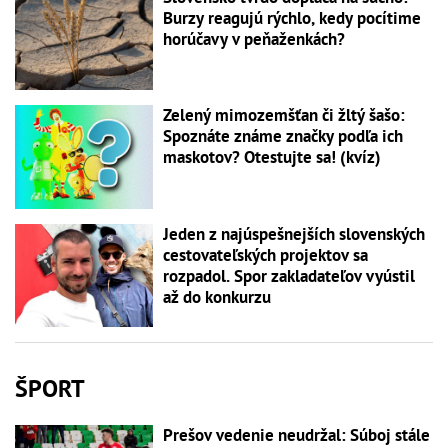
Burzy reagujú rýchlo, kedy pocítime
horúčavy v peňaženkách?
Zelený mimozemšťan či žltý šašo:
Spoznáte známe značky podľa ich
maskotov? Otestujte sa! (kvíz)
Jeden z najúspešnejších slovenských
cestovateľských projektov sa
rozpadol. Spor zakladateľov vyústil
až do konkurzu
ŠPORT
Prešov vedenie neudržal: Súboj stále