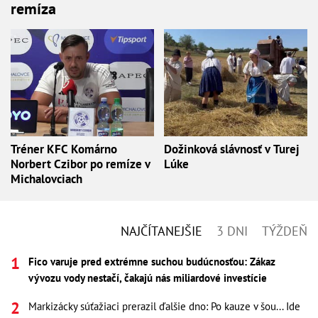
remíza
Tréner KFC Komárno
Dožinková slávnosť v Turej
Norbert Czibor po remíze v
Lúke
Michalovciach
NAJČÍTANEJŠIE
3 DNI
TÝŽDEŇ
Fico varuje pred extrémne suchou budúcnosťou: Zákaz
vývozu vody nestačí, čakajú nás miliardové investície
Markizácky súťažiaci prerazil ďalšie dno: Po kauze v šou... Ide