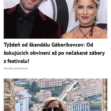
Týždeň od škandálu Gáboríkovcov: Od
šokujúcich obvinení až po nečakané zábery
z festivalu!
Domáci prominenti