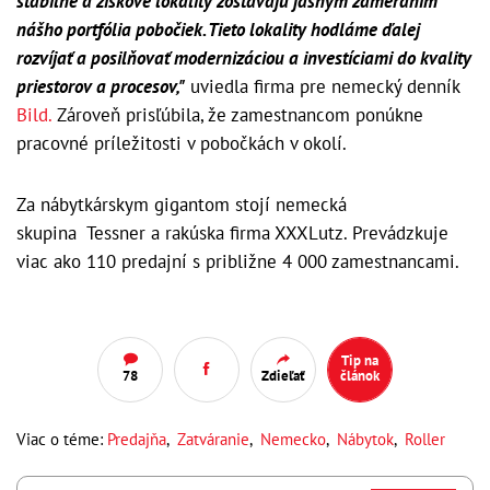
stabilné a ziskové lokality zostávajú jasným zameraním
nášho portfólia pobočiek. Tieto lokality hodláme ďalej
rozvíjať a posilňovať modernizáciou a investíciami do kvality
priestorov a procesov,"
uviedla firma pre nemecký denník
Bild.
Zároveň prisľúbila, že zamestnancom ponúkne
pracovné príležitosti v pobočkách v okolí.
Za nábytkárskym gigantom stojí nemecká
skupina Tessner a rakúska firma XXXLutz. Prevádzkuje
viac ako 110 predajní s približne 4 000 zamestnancami.
Tip na
78
Zdieľať
článok
Viac o téme:
Predajňa
,
Zatváranie
,
Nemecko
,
Nábytok
,
Roller