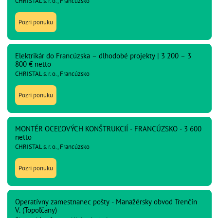
CHRISTAL s. r. o., Francúzsko
Pozri ponuku
Elektrikár do Francúzska – dlhodobé projekty | 3 200 – 3
800 € netto
CHRISTAL s. r. o., Francúzsko
Pozri ponuku
MONTÉR OCEĽOVÝCH KONŠTRUKCIÍ - FRANCÚZSKO - 3 600
netto
CHRISTAL s. r. o., Francúzsko
Pozri ponuku
Operatívny zamestnanec pošty - Manažérsky obvod Trenčín
V. (Topoľčany)