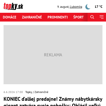
17 °C
9. august
,
Ľubomíra
DOMÁCE
ZAHRANIČNÉ
PROMINENTI
ŠPORT
ZAUJÍMAV
6.6.2026 17:00
Topky
Zahraničné
KONIEC ďalšej predajne! Známy nábytkársky
gigant zatvára svoje pobočky: Ohlásil veľký