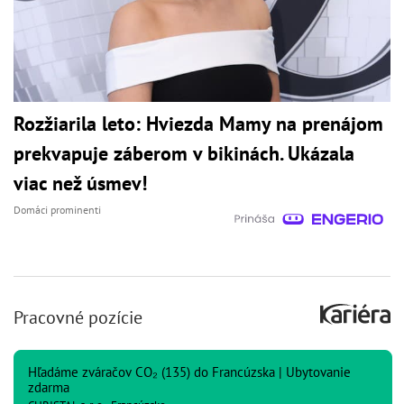
Rozžiarila leto: Hviezda Mamy na prenájom
prekvapuje záberom v bikinách. Ukázala
viac než úsmev!
Domáci prominenti
Pracovné pozície
Hľadáme zváračov CO₂ (135) do Francúzska | Ubytovanie
zdarma