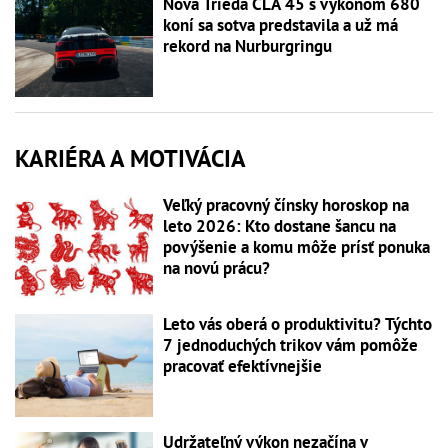
Nová Trieda CLA 45 s výkonom 680
koní sa sotva predstavila a už má
rekord na Nurburgringu
KARIÉRA A MOTIVÁCIA
Veľký pracovný čínsky horoskop na
leto 2026: Kto dostane šancu na
povýšenie a komu môže prísť ponuka
na novú prácu?
Leto vás oberá o produktivitu? Týchto
7 jednoduchých trikov vám pomôže
pracovať efektívnejšie
Udržateľný výkon nezačína v