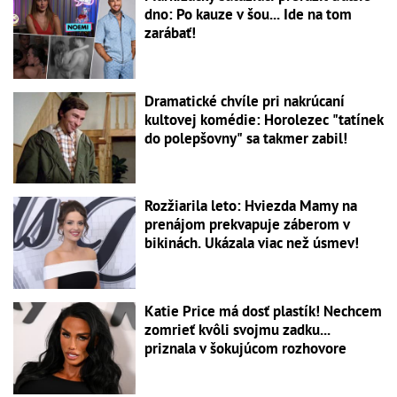
dno: Po kauze v šou... Ide na tom
zarábať!
Dramatické chvíle pri nakrúcaní
kultovej komédie: Horolezec "tatínek
do polepšovny" sa takmer zabil!
Rozžiarila leto: Hviezda Mamy na
prenájom prekvapuje záberom v
bikinách. Ukázala viac než úsmev!
Katie Price má dosť plastík! Nechcem
zomrieť kvôli svojmu zadku...
priznala v šokujúcom rozhovore