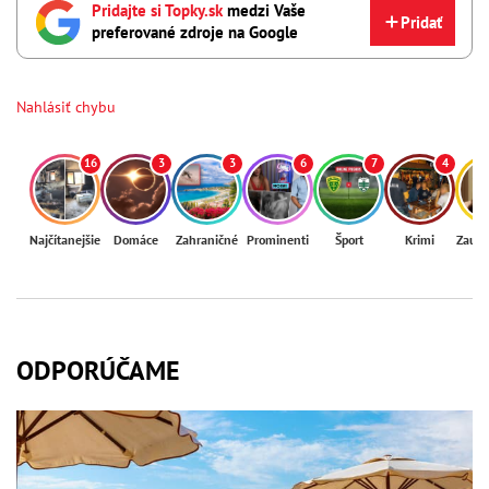
Pridajte si Topky.sk
medzi Vaše
Pridať
preferované zdroje na Google
Nahlásiť chybu
16
3
3
6
7
4
Najčítanejšie
Domáce
Zahraničné
Prominenti
Šport
Krimi
Zaují
ODPORÚČAME