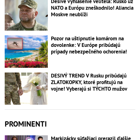
Desivé vyhlásenie veliteľa: Rusko už
NATO a Európu zneškodnilo! Aliancia
Moskve neublíži
Pozor na uštipnutie komárom na
dovolenke: V Európe pribúdajú
prípady nebezpečného ochorenia!
DESIVÝ TREND V Rusku pribúdajú
ZLATOKOPKY, ktoré profitujú na
vojne! Vyberajú si TÝCHTO mužov
PROMINENTI
Markizácky súťažiaci prerazil ďalšie